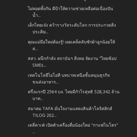
ไม่ทอดทิ้งกัน ดีป้าให้ความช่วยเหลือต่อเนื่องปัน
น้ำ...
เด็กไทยเจ๋ง คว้ารางวัลระดับโลก การประกวดสิ่ง
ประดิษ...
คุณแม่มือใหม่ต้องรู้! เผยเคล็ดลับซักผ้าลูกน้อยให้
ส...
สสว. ผนึกกำลัง สถาบันฯ สิ่งทอ จัดงาน “ไทยช้อป
SMEs...
เทคโนโลยีไอโอที บทบาทเหนือชั้นหนุนธุรกิจ
ขนส่งอาหาร...
ครึ่งแรกปี 2564 บจ. ไทยมีกำไรสุทธิ 528,342 ล้าน
บาท...
สมาคม TAFA มั่นใจงานแสดงสินค้าโลจิสติกส์
TILOG 202...
เดลี่คาเฟ่ เปิดตัวเครื่องดื่มน้องใหม่ “กาแฟไนโตร”
...