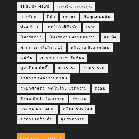
ENGLISH NEWS
การเงิน การลงทุน
การศึกษา
กีฬา
เกษตร
คืนคุณแผ่นดิน
ท่องเที่ยว
เทคโนโลยีดิจิทัล
ธุรกิจ
นิทรรศการ
นิทรรศการ งานมหกรรม
บันเทิง
พระราชกรณียกิจ ร.10
พลังงาน สิ่งแวดล้อม
แฟชั่น
ภาพข่าวประชาสัมพันธ์
มูลนิธิป่อเต็กตึ๊ง
ยนตรกรร
ยนตรกรรม
ราชการ องค์การมหาชน
วิทยาศาสตร์ เทคโนโลยี นวัตกรรม
สังคม
สังคม ศิลปะ วัฒนธรรม
สุขภาพ
สุขภาพ ความงาม
อสังหาริมทรัพย์
อาหาร เครื่องดื่ม
อุตสาหกรรม