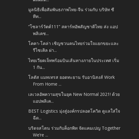
มูลนิธิเพื่อสัมพันธภาพไทย-จีน ร่วมกับ บริษัท ซี
ทีท...
“โซลาร์วัตต์111” สตาร์ทอัพสัญชาติไทย ส่ง แอป
พลิเคช...
โคคา-โคล่า เชิญชวนคนไทยร่วมใจแยกขยะและ
รีไซเคิล ผ่า...
ไทยเวียตเจ็ทพร้อมบินเส้นทางภายในประเทศ เริ่ม
1 กัน...
โลตัส แมทเทรส ยอดทะยาน รับอานิสงส์ Work
From Home ...
เลเวลอัพความสุขในยุค New Normal 2021! ด้วย
แอปพลิเค...
BEST Logistics มุ่งสู่องค์กรปลอดโควิด ดูแลใส่ใจ
ฉีด...
บริดจสโตน ร่วมกับค็อกพิท จัดแคมเปญ Together
We’re ...