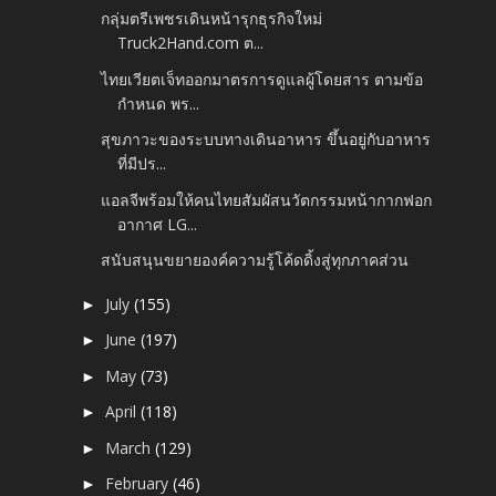
กลุ่มตรีเพชรเดินหน้ารุกธุรกิจใหม่
Truck2Hand.com ต...
ไทยเวียตเจ็ทออกมาตรการดูแลผู้โดยสาร ตามข้อ
กำหนด พร...
สุขภาวะของระบบทางเดินอาหาร ขึ้นอยู่กับอาหาร
ที่มีปร...
แอลจีพร้อมให้คนไทยสัมผัสนวัตกรรมหน้ากากฟอก
อากาศ LG...
สนับสนุนขยายองค์ความรู้โค้ดดิ้งสู่ทุกภาคส่วน
July
(155)
►
June
(197)
►
May
(73)
►
April
(118)
►
March
(129)
►
February
(46)
►