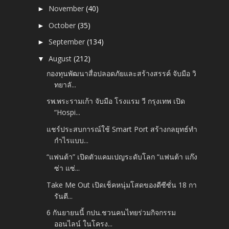
November
(40)
►
October
(35)
►
September
(134)
►
August
(212)
▼
กองทุนพัฒนาสื่อปลอดภัยและสร้างสรรค์ จับมือ วิ
ทยาลั...
รพ.พระรามเก้า จับมือ โรงแรม วี กรุงเทพ เปิด
“Hospi...
แชร์ประสบการณ์ใช้ Smart Port สร้างกลยุทธ์ทำ
กำไรแบบ...
“แฟนต้า” เปิดตัวแคมเปญระดับโลก “แฟนต้า แก๊ง
ซ่า แซ่...
Take Me Out เปิดเช็คหนุ่มโสดของดีซีซั่น 18 กา
รันตี...
6 กันยายนนี้ กปน.ชวนคนไทยร่วมกิจกรรม
ออนไลน์ ในโครง...