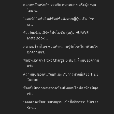
ตลาดหลักทรัพย์ฯ ร่วมกับ สมาคมส่งเสริมผู้ลงทุน
ไทย จ...
“ลอฟท์” ไลฟ์สไตล์ช้อปชื่อดังจากญี่ปุ่น เปิด Pre
or...
หัวเว่ยพร้อมเสิร์ฟโปรโมชันสุดคุ้ม HUAWEI
MateBook ...
สมาคมโรคไตฯ ชวนทำความรู้จักโรคไต พร้อมไข
ทุกความจริ...
ฟิตบิทเปิดตัว Fitbit Charge 5 นิยามใหม่ของความ
แข็ง...
ความสุขของคนรักอนิเมะ กับการพากย์เสียง 1 2 3
ในแบบ...
ช้อปปี้เปิดฉากเทศกาลช้อปปิ้งออนไลน์ส่งท้ายปีสุด
เข้...
“คอลเลคเชียส” ขยายฐาน เข้าซื้อกิจการบริษัทเร่ง
รัดห...