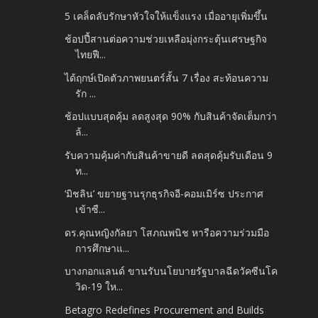
5 เคล็ดลับรักษาหัวใจให้แข็งแรง เมื่ออายุเพิ่มขึ้น
ช้อปปี้สานต่อความช่วยเหลือมุ่งกระตุ้นเศรษฐกิจ
ไทยฟื...
ได้ฤกษ์เปิดตัวภาพยนตร์สั้น 7 เรื่อง สะท้อนความ
รัก ...
ช้อปแบบสุดคุ้ม ลดสูงสุด 90% กับสินค้าจัดเต็มกว่า
ล้...
รับความคุ้มค่ากับสินค้าขายดี ลดสุดคุ้มรับเดือน 9
ท...
‘มิชลิน’ ขยายฐานรุกธุรกิจอี-คอมเมิร์ซ ประกาศ
เข้าซื...
ดร.คุณหญิงกัลยา โสภณพนิช หารือความร่วมมือ
การศึกษาแ...
บางกอกแลนด์ ขานรับนโยบายรัฐบาลฉีดวัคซีนโค
วิด-19 ให...
Betagro Redefines Procurement and Builds