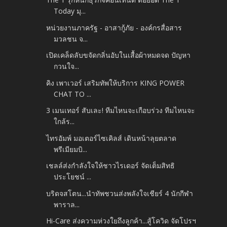
Today มุ...
หน่วยงานภาครัฐ - อาสากู้ภัย - องค์กรสื่อสาร
มวลชน จ...
เปิดเคล็ดลับขจัดกลิ่นอับในเสื้อผ้าหมดจด ปัญหา
กวนใจ...
คิง เพาเวอร์ เสริมทัพให้บริการ KING POWER
CHAT TO ...
3 เมนเทอร์ สับเละ! ทีมไหนจะเกือบร่วง ทีมไหนจะ
ใกล้ร...
ไทรอัมพ์ มอเตอร์ไซเคิลส์ เดินหน้าลุยตลาด
พรีเมียมบิ...
เชลล์ส่งกำลังใจให้ชาวไรเดอร์ จัดเต็มสิทธิ
ประโยชน์ ...
บริดจสโตน...นำทัพชวนส่งพลังใจเชียร์ 4 นักกีฬา
พาราล...
Hi-Care ส่งความห่วงใยถึงลูกค้า...สู้โควิด จัดโปรฯ