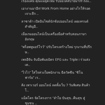
เรื่องแค่นี้ คุณแม่ยุคใหม่ รับมือได้สบายมาก!! ถึงแ...
เอางานมาอีก! Work From Home อย่างไรให้รอด
เจาะลึก ...
ลาซาด้า เปิดอินไซต์นักช้อปออนไลน์ เผยเทรนด์
สำคัญอี...
เมื่อเกมออนไลน์เป็นเครื่องมือสำหรับสอนภาษา
อังกฤษ
“พร็อพทูมอร์โรว์” ปรับโครงสร้างใหม่ รุกงานที่ปรึก
ษ...
เพจอีจัน จับมือพันธมิตร EPG และ Triple i ร่วมส่ง
เต...
“ไวไว” ใส่ใจห่วงใยพนักงาน ฉีดวัคซีน “ซิโน
ฟาร์ม” เร...
คิง เพาเวอร์ ออนไลน์ ลดทั้งเว็บ 7 วันพิเศษ สินค้า
โ...
แม็คโคร จัดโครงการ “ลำไย ปันสุข...คืนสุข สู่
ชุมชน ...