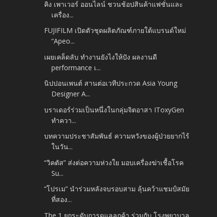
คิง เพาเวอร์ ออนไลน์ ชวนช้อปสินค้าแฟชั่นและ
เครื่อง...
FUJIFILM เปิดตัวชุดผลิตภัณฑ์ภายใต้แบรนด์ใหม่
“Apeo...
เผยเคล็ดลับ ทำงานยังไงให้ปัง ผลงานดี
performance เ...
นิปปอนเพนต์ สานต่อเวทีประกวด Asia Young
Designer A...
บราเดอร์ร่วมเป็นหนึ่งในกลุ่มจิตอาสา IToxyGen
ทำควา...
บทความประชาสัมพันธ์ ความหวังของผู้ป่วยยากไร้
ในวัน...
“วิคตัส” ส่งต่อความห่วงใย มอบเครื่องฆ่าเชื้อโรค
Su...
“โปรเม” นำร่วมหลังจบรอบสาม ลุ้นคว้าแชมป์สมัย
ที่สอง...
The 1 ยกระดับการดูแลลูกค้า ร่วมกับ โรงพยาบาล