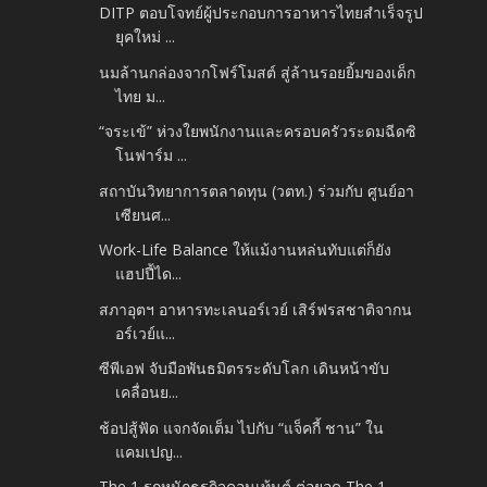
DITP ตอบโจทย์ผู้ประกอบการอาหารไทยสำเร็จรูป
ยุคใหม่ ...
นมล้านกล่องจากโฟร์โมสต์ สู่ล้านรอยยิ้มของเด็ก
ไทย ม...
“จระเข้” ห่วงใยพนักงานและครอบครัวระดมฉีดซิ
โนฟาร์ม ...
สถาบันวิทยาการตลาดทุน (วตท.) ร่วมกับ ศูนย์อา
เซียนศ...
Work-Life Balance ให้แม้งานหล่นทับแต่ก็ยัง
แฮปปี้ได...
สภาอุตฯ อาหารทะเลนอร์เวย์ เสิร์ฟรสชาติจากน
อร์เวย์แ...
ซีพีเอฟ จับมือพันธมิตรระดับโลก เดินหน้าขับ
เคลื่อนย...
ช้อปสู้ฟัด แจกจัดเต็ม ไปกับ “แจ็คกี้ ชาน” ใน
แคมเปญ...
The 1 รุกหนักธุรกิจคอนเท้นต์ ต่อยอด The 1