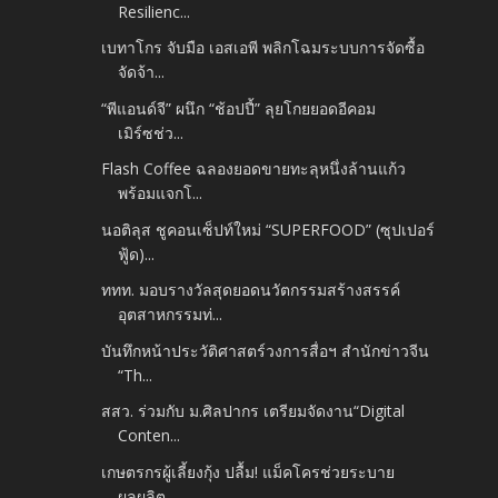
Resilienc...
เบทาโกร จับมือ เอสเอพี พลิกโฉมระบบการจัดซื้อ
จัดจ้า...
“พีแอนด์จี” ผนึก “ช้อปปี้” ลุยโกยยอดอีคอม
เมิร์ซช่ว...
Flash Coffee ฉลองยอดขายทะลุหนึ่งล้านแก้ว
พร้อมแจกโ...
นอติลุส ชูคอนเซ็ปท์ใหม่ “SUPERFOOD” (ซุปเปอร์
ฟู้ด)...
ททท. มอบรางวัลสุดยอดนวัตกรรมสร้างสรรค์
อุตสาหกรรมท่...
บันทึกหน้าประวัติศาสตร์วงการสื่อฯ สำนักข่าวจีน
“Th...
สสว. ร่วมกับ ม.ศิลปากร เตรียมจัดงาน“Digital
Conten...
เกษตรกรผู้เลี้ยงกุ้ง ปลื้ม! แม็คโครช่วยระบาย
ผลผลิต...