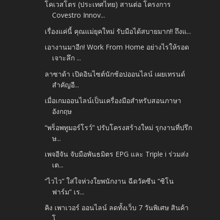
โคเวสโตร (ประเทศไทย) สานต่อ โครงการ
Covestro Innov...
เรื่องแค่นี้ คุณแม่ยุคใหม่ รับมือได้สบายมาก!! ถึงแ...
เอางานมาอีก! Work From Home อย่างไรให้รอด
เจาะลึก ...
ลาซาด้า เปิดอินไซต์นักช้อปออนไลน์ เผยเทรนด์
สำคัญอี...
เมื่อเกมออนไลน์เป็นเครื่องมือสำหรับสอนภาษา
อังกฤษ
“พร็อพทูมอร์โรว์” ปรับโครงสร้างใหม่ รุกงานที่ปรึก
ษ...
เพจอีจัน จับมือพันธมิตร EPG และ Triple i ร่วมส่ง
เต...
“ไวไว” ใส่ใจห่วงใยพนักงาน ฉีดวัคซีน “ซิโน
ฟาร์ม” เร...
คิง เพาเวอร์ ออนไลน์ ลดทั้งเว็บ 7 วันพิเศษ สินค้า
โ...