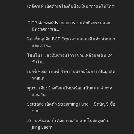
เดลี่คาเฟ่ เปิดตัวเครื่องดื่มน้องใหม่ “กาแฟไนโตร”
...
DITP ต่อยอดผู้ประกอบการ ขนทัพกิจกรรมและ
นิทรรศการเส...
อิมแพ็คลุยจัด BCT Expo งานแสดงสินค้า สัมมนา
และเจรจ...
โฮมโปร….ส่งทีมช่างบริการช่วยเหลือฉุกเฉิน 24
ชั่วโม...
เมอร์เซเดส-เบนซ์ ย้ำความพร้อมในการเป็นผู้ผลิต
รถยนต...
ซูบารุ เคียงข้างสังคมไทยพร้อมสนับสนุน 4 ภาค
ส่วน ‘ก...
Settrade เปิดตัว Streaming Fund+ เปิดบัญชี ซื้อ
ขาย...
สยามเซ็นเตอร์ เติมความสวยแบบไม่สะดุดกับ
Jung Saem ...