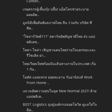
Conten...
เกษตรกรผู้เลี้ยงกุ้ง ปลื้ม! แม็คโครช่วยระบาย
ผลผลิต...
มูลนิธิเพื่อสัมพันธภาพไทย-จีน ร่วมกับ บริษัท ซี
ทีท...
“โซลาร์วัตต์111” สตาร์ทอัพสัญชาติไทย ส่ง แอป
พลิเคช...
โคคา-โคล่า เชิญชวนคนไทยร่วมใจแยกขยะและ
รีไซเคิล ผ่า...
ไทยเวียตเจ็ทพร้อมบินเส้นทางภายในประเทศ เริ่ม
1 กัน...
โลตัส แมทเทรส ยอดทะยาน รับอานิสงส์ Work
From Home ...
เลเวลอัพความสุขในยุค New Normal 2021! ด้วย
แอปพลิเค...
BEST Logistics มุ่งสู่องค์กรปลอดโควิด ดูแลใส่ใจ
ฉีด...