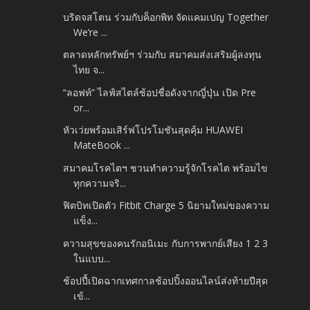
บริดจสโตน ร่วมกับค็อกพิท จัดแคมเปญ Together
We’re ...
ตลาดหลักทรัพย์ฯ ร่วมกับ สมาคมส่งเสริมผู้ลงทุน
ไทย จ...
“ลอฟท์” ไลฟ์สไตล์ช้อปชื่อดังจากญี่ปุ่น เปิด Pre
or...
หัวเว่ยพร้อมเสิร์ฟโปรโมชันสุดคุ้ม HUAWEI
MateBook ...
สมาคมโรคไตฯ ชวนทำความรู้จักโรคไต พร้อมไข
ทุกความจริ...
ฟิตบิทเปิดตัว Fitbit Charge 5 นิยามใหม่ของความ
แข็ง...
ความสุขของคนรักอนิเมะ กับการพากย์เสียง 1 2 3
ในแบบ...
ช้อปปี้เปิดฉากเทศกาลช้อปปิ้งออนไลน์ส่งท้ายปีสุด
เข้...