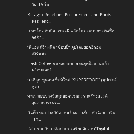
วิด-19 ให...
Betagro Redefines Procurement and Builds
Resilienc...
เบทาโกร จับมือ เอสเอพี พลิกโฉมระบบการจัดซื้อ
จัดจ้า...
“พีแอนด์จี” ผนึก “ช้อปปี้” ลุยโกยยอดอีคอม
เมิร์ซช่ว...
Flash Coffee ฉลองยอดขายทะลุหนึ่งล้านแก้ว
พร้อมแจกโ...
นอติลุส ชูคอนเซ็ปท์ใหม่ “SUPERFOOD” (ซุปเปอร์
ฟู้ด)...
ททท. มอบรางวัลสุดยอดนวัตกรรมสร้างสรรค์
อุตสาหกรรมท่...
บันทึกหน้าประวัติศาสตร์วงการสื่อฯ สำนักข่าวจีน
“Th...
สสว. ร่วมกับ ม.ศิลปากร เตรียมจัดงาน“Digital