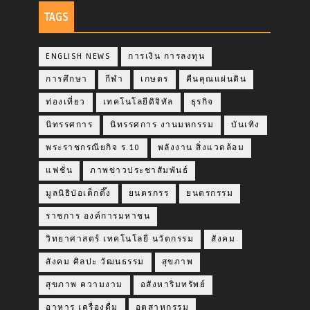
TAGS
ENGLISH NEWS
การเงิน การลงทุน
การศึกษา
กีฬา
เกษตร
คืนคุณแผ่นดิน
ท่องเที่ยว
เทคโนโลยีดิจิทัล
ธุรกิจ
นิทรรศการ
นิทรรศการ งานมหกรรม
บันเทิง
พระราชกรณียกิจ ร.10
พลังงาน สิ่งแวดล้อม
แฟชั่น
ภาพข่าวประชาสัมพันธ์
มูลนิธิป่อเต็กตึ๊ง
ยนตรกรร
ยนตรกรรม
ราชการ องค์การมหาชน
วิทยาศาสตร์ เทคโนโลยี นวัตกรรม
สังคม
สังคม ศิลปะ วัฒนธรรม
สุขภาพ
สุขภาพ ความงาม
อสังหาริมทรัพย์
อาหาร เครื่องดื่ม
อุตสาหกรรม