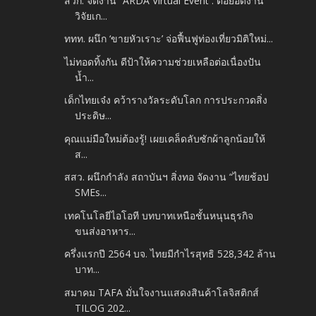
สวก. จัดงาน “ARDA Virtual Event : ต่อยอดงาน
วิจัยเก...
ททท. ผนึก ‘ขายหัวเราะ’ จ่อฟื้นฟูท่องเที่ยวมิติใหม่...
ไม่ทอดทิ้งกัน ดีป้าให้ความช่วยเหลือต่อเนื่องปัน
น้ำ...
เด็กไทยเจ๋ง คว้ารางวัลระดับโลก การประกวดสิ่ง
ประดิษ...
คุณแม่มือใหม่ต้องรู้! เผยเคล็ดลับซักผ้าลูกน้อยให้
ส...
สสว. ผนึกกำลัง สถาบันฯ สิ่งทอ จัดงาน “ไทยช้อป
SMEs...
เทคโนโลยีไอโอที บทบาทเหนือชั้นหนุนธุรกิจ
ขนส่งอาหาร...
ครึ่งแรกปี 2564 บจ. ไทยมีกำไรสุทธิ 528,342 ล้าน
บาท...
สมาคม TAFA มั่นใจงานแสดงสินค้าโลจิสติกส์
TILOG 202...