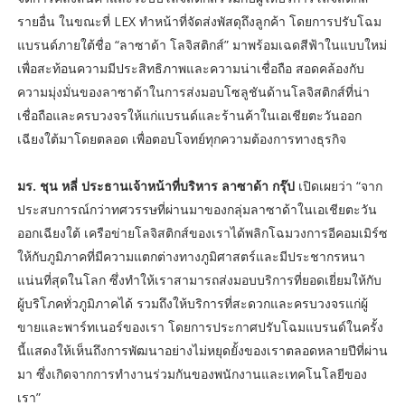
รายอื่น ในขณะที่ LEX ทำหน้าที่จัดส่งพัสดุถึงลูกค้า โดยการปรับโฉม
แบรนด์ภายใต้ชื่อ “ลาซาด้า โลจิสติกส์” มาพร้อมเฉดสีฟ้าในแบบใหม่
เพื่อสะท้อนความมีประสิทธิภาพและความน่าเชื่อถือ สอดคล้องกับ
ความมุ่งมั่นของลาซาด้าในการส่งมอบโซลูชันด้านโลจิสติกส์ที่น่า
เชื่อถือและครบวงจรให้แก่แบรนด์และร้านค้าในเอเชียตะวันออก
เฉียงใต้มาโดยตลอด เพื่อตอบโจทย์ทุกความต้องการทางธุรกิจ
มร. ชุน หลี่ ประธานเจ้าหน้าที่บริหาร ลาซาด้า กรุ๊ป
เปิดเผยว่า “จาก
ประสบการณ์กว่าทศวรรษที่ผ่านมาของกลุ่มลาซาด้าในเอเชียตะวัน
ออกเฉียงใต้ เครือข่ายโลจิสติกส์ของเราได้พลิกโฉมวงการอีคอมเมิร์ซ
ให้กับภูมิภาคที่มีความแตกต่างทางภูมิศาสตร์และมีประชากรหนา
แน่นที่สุดในโลก ซึ่งทำให้เราสามารถส่งมอบบริการที่ยอดเยี่ยมให้กับ
ผู้บริโภคทั่วภูมิภาคได้ รวมถึงให้บริการที่สะดวกและครบวงจรแก่ผู้
ขายและพาร์ทเนอร์ของเรา โดยการประกาศปรับโฉมแบรนด์ในครั้ง
นี้แสดงให้เห็นถึงการพัฒนาอย่างไม่หยุดยั้งของเราตลอดหลายปีที่ผ่าน
มา ซึ่งเกิดจากการทำงานร่วมกันของพนักงานและเทคโนโลยีของ
เรา”