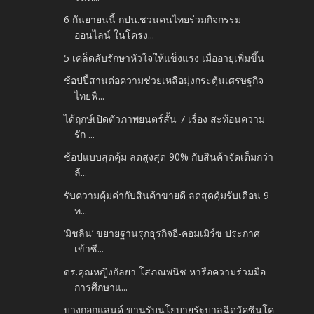
6 กันยายนนี้ กปน.ชวนคนไทยร่วมกิจกรรม
ออนไลน์ ในโครง...
5 เคล็ดลับรักษาหัวใจให้แข็งแรง เมื่ออายุเพิ่มขึ้น
ช้อปปี้สานต่อความช่วยเหลือมุ่งกระตุ้นเศรษฐกิจ
ไทยฟื...
ได้ฤกษ์เปิดตัวภาพยนตร์สั้น 7 เรื่อง สะท้อนความ
รัก ...
ช้อปแบบสุดคุ้ม ลดสูงสุด 90% กับสินค้าจัดเต็มกว่า
ล้...
รับความคุ้มค่ากับสินค้าขายดี ลดสุดคุ้มรับเดือน 9
ท...
‘มิชลิน’ ขยายฐานรุกธุรกิจอี-คอมเมิร์ซ ประกาศ
เข้าซื...
ดร.คุณหญิงกัลยา โสภณพนิช หารือความร่วมมือ
การศึกษาแ...
บางกอกแลนด์ ขานรับนโยบายรัฐบาลฉีดวัคซีนโค