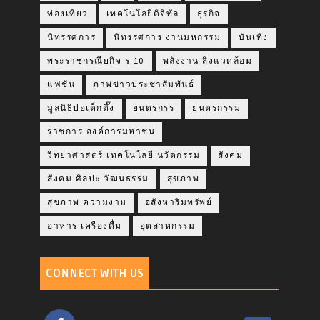
ท่องเที่ยว
เทคโนโลยีดิจิทัล
ธุรกิจ
นิทรรศการ
นิทรรศการ งานมหกรรม
บันเทิง
พระราชกรณียกิจ ร.10
พลังงาน สิ่งแวดล้อม
แฟชั่น
ภาพข่าวประชาสัมพันธ์
มูลนิธิป่อเต็กตึ๊ง
ยนตรกรร
ยนตรกรรม
ราชการ องค์การมหาชน
วิทยาศาสตร์ เทคโนโลยี นวัตกรรม
สังคม
สังคม ศิลปะ วัฒนธรรม
สุขภาพ
สุขภาพ ความงาม
อสังหาริมทรัพย์
อาหาร เครื่องดื่ม
อุตสาหกรรม
CONNECT WITH US