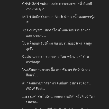
CHANGAN Automobile กวาดยอดขายทั่วโลกปี
2567 ทะลุ 2...
MITH จับมือ Quentin Bisch นักปรุงน้ำหอมดาวรุ่ง
เปิ...
72 Courtyard เปิดตัวโฉมใหม่พร้อมร้านอาหาร
และ ประสบ...
โปรเด็ดต้อนรับปีใหม่ กับ แบรนด์เฮอริเทจ ลดสูง
สุดถึ...
นิสสัน นาวารา รถกระบะ “ทน พร้อม ลุย” ร่วม
ภารกิจสุด...
โรงเรียนสามภาษา จื้อ-เล่อ พัฒนา ดิสรัปท์ การ
ศึกษาไ...
สมาคมสถาปนิกสยามฯ จับมือพันธมิตร เปิดงาน
WOW Festi...
ม.ธรรมศาสตร์ เปิดฉากมหกรรมกีฬาครั้งที่ 50 "ธร
รมศาส...