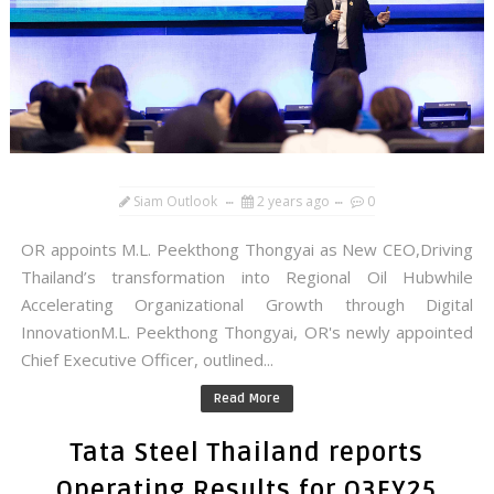
Siam Outlook
2 years ago
0
OR appoints M.L. Peekthong Thongyai as New CEO,Driving
Thailand’s transformation into Regional Oil Hubwhile
Accelerating Organizational Growth through Digital
InnovationM.L. Peekthong Thongyai, OR's newly appointed
Chief Executive Officer, outlined...
Read More
Tata Steel Thailand reports
Operating Results for Q3FY25