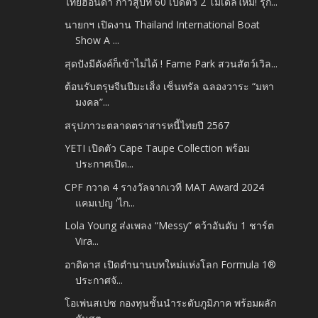
ไทยฮอนด้า ก้าวสู่ปีที่ 60 เปิดตัว 2 โมเดลใหม่! รุก...
นายกฯ เปิดงาน Thailand International Boat
Show A ...
สุดปังมีตังค์ก็เข้าไม่ได้ ! Fame Park สวนสัตว์เวิล...
ต้อนรับตรุษจีนปีมะเส็ง เซ็นทรัล ฉลองวาระ “มหา
มงคล”...
สรุปภาวะตลาดตราสารหนี้ไทยปี 2567
YETI เปิดตัว Cape Taupe Collection พร้อม
ประกาศเปิด...
CPF กวาด 4 รางวัลจากเวที MAT Award 2024
แคมเปญ 'ไก...
Lola Young ส่งเพลง “Messy” คว้าอันดับ 1 ชาร์ต
Vira...
อาดิดาส เปิดตำนานบทใหม่แห่งโลก Formula 1®
ประกาศจั...
โอเพ่นสเปซ กองทุนชั้นนำระดับภูมิภาค พร้อมผลัก