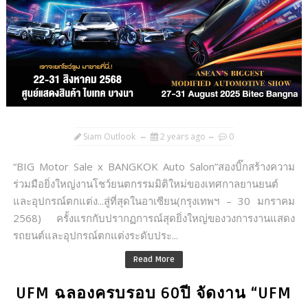
Siam Outlook
2 years ago
0
“BIG Motor Sale x BANGKOK Auto Salon”สองบิ๊กสร้างความ
ร่วมมือยิ่งใหญ่งานโชว์ยนตกรรมมิติใหม่ของเทศกาลยานยนต์
และอุปกรณ์ตกแต่ง...สู่ที่สุดในอาเซียน(กรุงเทพฯ – 30 มกราคม
2568) ครั้งแรกกับปรากฏการณ์สุดยิ่งใหญ่ของวงการงานแสดง
รถยนต์และอุปกรณ์ตกแต่งระดับประ...
Read More
UFM ฉลองครบรอบ 60ปี จัดงาน “UFM