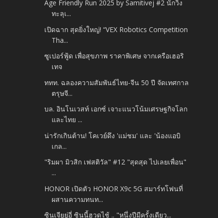
Age Friendly Run 2025 by Samitivej #2 นักวิ่ง
ทะลุเ...
เปิดฉาก สุดยิ่งใหญ่! “VEX Robotics Competition
Tha...
ซูเปอร์ฟู้ด เพื่อสุขภาพ ราคาพิเศษ จากเครือเฮอริ
เทจ
ททท. ฉลองความสัมพันธ์ไทย-จีน 50 ปี จัดเทศกาล
ตรุษจี...
บล. อินโนเวสท์ เอกซ์ เจาะแนวโน้มเศรษฐกิจโลก
และไทย ...
น่ารักเกินต้าน! โคเวย์ดึง 'แม่ชม' และ 'น้องแอบิ
เกล...
"ริมผา มิวสิก เฟสติวัล" #12 "สุดสุด ไปเลยเพื่อน"
...
HONOR เปิดตัว HONOR X9c 5G สมาร์ทโฟนที่
ผสานความทนท...
ซินเจียยู่อี่ ซินนี้ฮวดไช้ .. "หนึ่งปีมีครั้งเดียว...