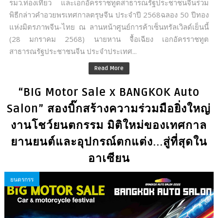
รมว.ท่องเที่ยว และเอกอัครราชทูตสาธารณรัฐประชาชนจีนร่วม
พิธีกล่าวคำอวยพรเทศกาลตรุษจีน ประจำปี 2568ฉลอง 50 ปีทอง
แห่งมิตรภาพจีน-ไทย ณ ลานหน้าศูนย์การค้าเซ็นทรัลเวิลด์เย็นนี้
(28 มกราคม 2568) นายหาน จื้อเฉียง เอกอัครราชทูต
สาธารณรัฐประชาชนจีน ประจำประเทศ...
Read More
“BIG Motor Sale x BANGKOK Auto
Salon” สองบิ๊กสร้างความร่วมมือยิ่งใหญ่
งานโชว์ยนตกรรม มิติใหม่ของเทศกาล
ยานยนต์และอุปกรณ์ตกแต่ง...สู่ที่สุดใน
อาเซียน
ยนตรกรร