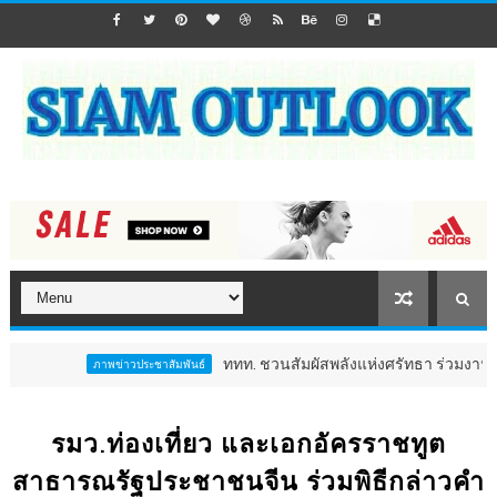
ททท. ชวนสัมผัสพลังแห่งศรัทธา ร่วมงาน "ห่มผ้าหลวงปู่
ภาพข่าวประชาสัมพันธ์
รมว.ท่องเที่ยว และเอกอัครราชทูต
สาธารณรัฐประชาชนจีน ร่วมพิธีกล่าวคำ