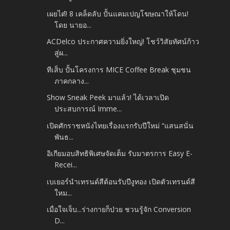
เผยไต๋! 8 เคล็ดลับ ปั้นแคมเปญโฆษณาให้โดน!
โดย นายอ...
ACDelco ประกาศความยิ่งใหญ่! โชว์วิสัยทัศน์ก้าว
สู่ผ...
ทีเส็บ ปั้นโครงการ MICE Coffee Break ชุมชน
ภาคกลาง...
Show Sneak Peek มาแล้ว! ได้เวลาเปิด
ประสบการณ์ Imme...
เปิดศักราชหนังไทยเรื่องแรกรับปีใหม่ “แสนสนั่น
พันธ...
อิเกียมอบสิทธิพิเศษจัดเต็ม รับมาตรการ Easy E-
Recei...
เบเยอร์นำเทรนด์สีต้อนรับปีงูทอง เปิดตัวเทรนด์สี
ใหม...
เมื่อใจเจ็บ...ร่างกายก็ป่วย ชวนรู้จัก Conversion
D...