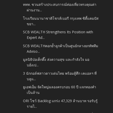
ททท. ชวนสร้างประสบการณ์ท่องเที่ยวทรงคุณค่า
ผ่านงาน...
โรงเรียนนานาชาติโชรส์เบอรี กรุงเทพ ซิตี้แคมปัส
ขยา...
SCB WEALTH Strengthens Its Position with
Expert Ad...
SCB WEALTHตอกย้ำลูกค้าเป็นศูนย์กลางยกทัพทีม
Adviso...
มูลนิธิป่อเต็กตึ๊ง ส่งความสุข และกำลังใจ มอ
บอั่งเป...
3 นักกอล์ฟสาวดาวเด่นไทย พร้อมสู้ศึก เคแอลฯ ที่
บลูแ...
ยูเอฟเอ็ม จัดใหญ่ฉลองครบรอบ 60 ปี แจกทองคำ
เป็นล้าน
ORI โชว์ Backlog แกร่ง 47,329 ล้านบาท รอรับรู้
รายไ...