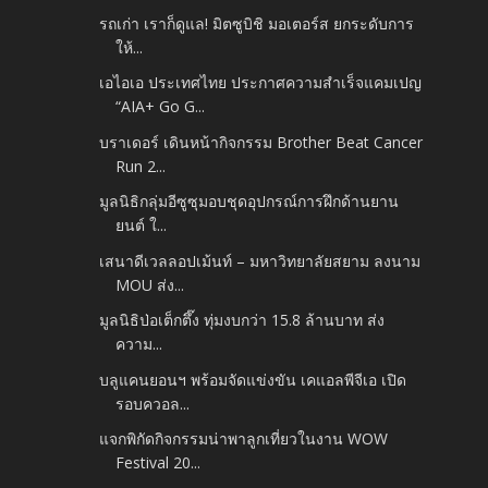
รถเก่า เราก็ดูแล! มิตซูบิชิ มอเตอร์ส ยกระดับการ
ให้...
เอไอเอ ประเทศไทย ประกาศความสำเร็จแคมเปญ
“AIA+ Go G...
บราเดอร์ เดินหน้ากิจกรรม Brother Beat Cancer
Run 2...
มูลนิธิกลุ่มอีซูซุมอบชุดอุปกรณ์การฝึกด้านยาน
ยนต์ ใ...
เสนาดีเวลลอปเม้นท์ – มหาวิทยาลัยสยาม ลงนาม
MOU ส่ง...
มูลนิธิป่อเต็กตึ๊ง ทุ่มงบกว่า 15.8 ล้านบาท ส่ง
ความ...
บลูแคนยอนฯ พร้อมจัดแข่งขัน เคแอลพีจีเอ เปิด
รอบควอล...
แจกพิกัดกิจกรรมน่าพาลูกเที่ยวในงาน WOW
Festival 20...