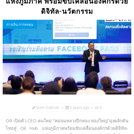
แห่งภูมิภาค พร้อมขับเคลื่อนองค์กรด้วย
ดิจิทัล-นวัตกรรม
การเงิน การลงทุน
Siam Outlook
2 years ago
0
OR เปิดตัว CEO คนใหม่ “หม่อมหลวงปีกทอง ทองใหญ่”มุ่งผลักดัน
ไทยสู่ Oil Hub แห่งภูมิภาคพร้อมขับเคลื่อนองค์กรด้วยดิจิทัล-