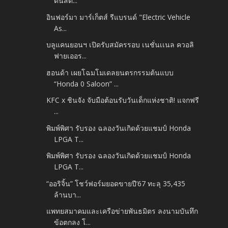
ดันสต...
อินฟอร์มา มาร์เก็ตส์ รีแบรนด์ "Electric Vehicle
As...
บลูแคนยอนฯ เปิดรับสมัครรอบ เนชั่นเเนล ควอลิ
ฟายเออร...
ฮอนด้า เผยโฉมโมเดลยนตรกรรมต้นแบบ
“Honda 0 Saloon” ...
KFC x ชินจัง จับมือต้อนรับวันเด็กแห่งชาติ! แจกฟรี
...
พิมพ์พิศา รับรอง ฉลองวันเกิดด้วยแชมป์ Honda
LPGA T...
พิมพ์พิศา รับรอง ฉลองวันเกิดด้วยแชมป์ Honda
LPGA T...
“ออริจิ้น” โชว์ฟอร์มยอดขายปี’67 ทะลุ 35,435
ล้านบา...
แพทยสมาคมและเครือข่ายพันธมิตร ลงนามบันทึก
ข้อตกลง โ...