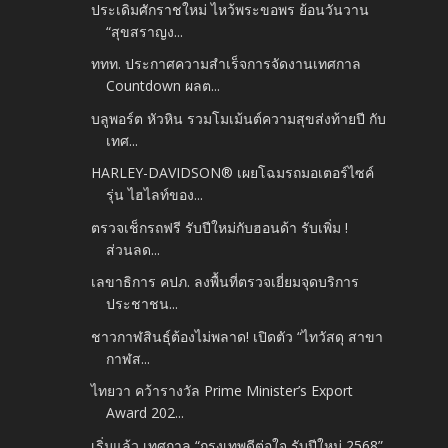
ประเดิมศักราชใหม่ ไหว้พระขอพร ย้อนวันวาน
“สุขสราญง...
ททท. ประกาศความสำเร็จการจัดงานเทศกาล
Countdown ผลต...
บลูพอร์ต หัวหิน รวมโมเม้นต์ความสุขส่งท้ายปี กับ
เทศ...
HARLEY-DAVIDSON® เผยโฉมรถมอเตอร์ไซค์
รุ่น ไฮไลท์ของ...
ตรวจเช็กรถฟรี รับปีใหม่กับฮอนด้า รับเพิ่ม !
ส่วนลด...
เลขาธิการ คปภ. ลงพื้นที่ตรวจเยี่ยมจุดบริการ
ประชาชน...
ชาวกาฬสินธุ์ต้องไม่พลาด! เปิดตัว “ไทวัสดุ สาขา
กาฬส...
ไทยวา คว้ารางวัล Prime Minister’s Export
Award 202...
เริ่มแล้ว เทศกาล “กรุงเทพดีต่อใจ รับปีใหม่ 2568”