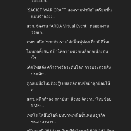
โลจิสติก...
“SACICT WAR CRAFT สงครามทำมือ” เตรียมขึ้น
แบบจำลองง...
สวก. จัดงาน “ARDA Virtual Event : ต่อยอดงาน
วิจัยเก...
ททท. ผนึก ‘ขายหัวเราะ’ จ่อฟื้นฟูท่องเที่ยวมิติใหม่...
ไม่ทอดทิ้งกัน ดีป้าให้ความช่วยเหลือต่อเนื่องปัน
น้ำ...
เด็กไทยเจ๋ง คว้ารางวัลระดับโลก การประกวดสิ่ง
ประดิษ...
คุณแม่มือใหม่ต้องรู้! เผยเคล็ดลับซักผ้าลูกน้อยให้
ส...
สสว. ผนึกกำลัง สถาบันฯ สิ่งทอ จัดงาน “ไทยช้อป
SMEs...
เทคโนโลยีไอโอที บทบาทเหนือชั้นหนุนธุรกิจ
ขนส่งอาหาร...
ครึ่งแรกปี 2564 บจ. ไทยมีกำไรสุทธิ 528,342 ล้าน