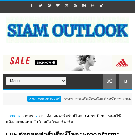
ททท. ชวนสัมผัสพลังแห่งศรัทธา ร่วมงาน "ห่มผ้าหลวงปู
ภาพข่าวประชาสัมพันธ์
Home
เกษตร
CPF ต่อยอดฟาร์มรักษ์โลก "Greenfarm" หนุนใช้
พลังงานทดแทน “ไบโอแก๊ส-โซลาร์ฟาร์ม”