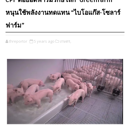
CPF ต่อยอดฟาร์มรักษ์โลก "Greenfarm"
หนุนใช้พลังงานทดแทน “ไบโอแก๊ส-โซลาร์
ฟาร์ม”
threportor
5 years ago
เกษตร,