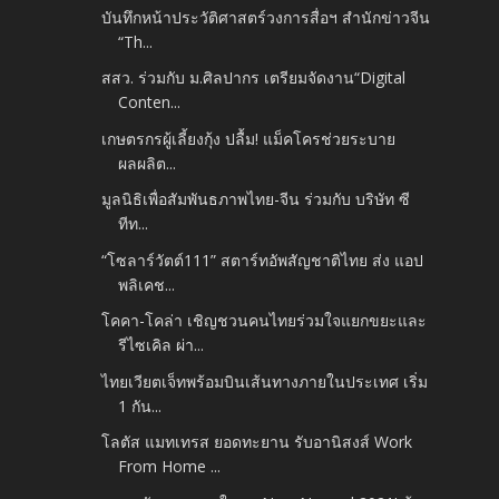
บันทึกหน้าประวัติศาสตร์วงการสื่อฯ สำนักข่าวจีน
“Th...
สสว. ร่วมกับ ม.ศิลปากร เตรียมจัดงาน“Digital
Conten...
เกษตรกรผู้เลี้ยงกุ้ง ปลื้ม! แม็คโครช่วยระบาย
ผลผลิต...
มูลนิธิเพื่อสัมพันธภาพไทย-จีน ร่วมกับ บริษัท ซี
ทีท...
“โซลาร์วัตต์111” สตาร์ทอัพสัญชาติไทย ส่ง แอป
พลิเคช...
โคคา-โคล่า เชิญชวนคนไทยร่วมใจแยกขยะและ
รีไซเคิล ผ่า...
ไทยเวียตเจ็ทพร้อมบินเส้นทางภายในประเทศ เริ่ม
1 กัน...
โลตัส แมทเทรส ยอดทะยาน รับอานิสงส์ Work
From Home ...