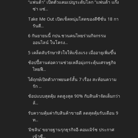
“แฟนต้า” เปิดตัวแคมเปญระดับโลก “แฟนต้า แก๊ง
ซ่า แซ่...
Take Me Out เปิดเช็คหนุ่มโสดของดีซีซั่น 18 กา
รันตี...
6 กันยายนนี้ กปน.ชวนคนไทยร่วมกิจกรรม
ออนไลน์ ในโครง...
5 เคล็ดลับรักษาหัวใจให้แข็งแรง เมื่ออายุเพิ่มขึ้น
ช้อปปี้สานต่อความช่วยเหลือมุ่งกระตุ้นเศรษฐกิจ
ไทยฟื...
ได้ฤกษ์เปิดตัวภาพยนตร์สั้น 7 เรื่อง สะท้อนความ
รัก ...
ช้อปแบบสุดคุ้ม ลดสูงสุด 90% กับสินค้าจัดเต็มกว่า
ล้...
รับความคุ้มค่ากับสินค้าขายดี ลดสุดคุ้มรับเดือน 9
ท...
‘มิชลิน’ ขยายฐานรุกธุรกิจอี-คอมเมิร์ซ ประกาศ
เข้าซื...