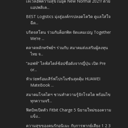
เลเวลอัพความสุขในยุค New Normal 2021! ด้วย
แอปพลิเค...
BEST Logistics มุ่งสู่องค์กรปลอดโควิด ดูแลใส่ใจ
ฉีด...
บริดจสโตน ร่วมกับค็อกพิท จัดแคมเปญ Together
We’re ...
ตลาดหลักทรัพย์ฯ ร่วมกับ สมาคมส่งเสริมผู้ลงทุน
ไทย จ...
“ลอฟท์” ไลฟ์สไตล์ช้อปชื่อดังจากญี่ปุ่น เปิด Pre
or...
หัวเว่ยพร้อมเสิร์ฟโปรโมชันสุดคุ้ม HUAWEI
MateBook ...
สมาคมโรคไตฯ ชวนทำความรู้จักโรคไต พร้อมไข
ทุกความจริ...
ฟิตบิทเปิดตัว Fitbit Charge 5 นิยามใหม่ของความ
แข็ง...
ความสุขของคนรักอนิเมะ กับการพากย์เสียง 1 2 3