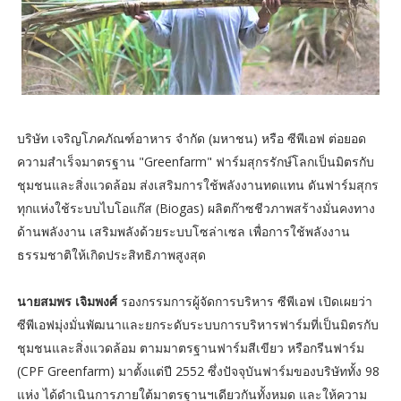
บริษัท เจริญโภคภัณฑ์อาหาร จำกัด (มหาชน) หรือ ซีพีเอฟ ต่อยอด
ความสำเร็จมาตรฐาน "Greenfarm" ฟาร์มสุกรรักษ์โลกเป็นมิตรกับ
ชุมชนและสิ่งแวดล้อม ส่งเสริมการใช้พลังงานทดแทน ดันฟาร์มสุกร
ทุกแห่งใช้ระบบไบโอแก๊ส (Biogas) ผลิตก๊าซชีวภาพสร้างมั่นคงทาง
ด้านพลังงาน เสริมพลังด้วยระบบโซล่าเซล เพื่อการใช้พลังงาน
ธรรมชาติให้เกิดประสิทธิภาพสูงสุด
นายสมพร เจิมพงศ์
รองกรรมการผู้จัดการบริหาร ซีพีเอฟ เปิดเผยว่า
ซีพีเอฟมุ่งมั่นพัฒนาและยกระดับระบบการบริหารฟาร์มที่เป็นมิตรกับ
ชุมชนและสิ่งแวดล้อม ตามมาตรฐานฟาร์มสีเขียว หรือกรีนฟาร์ม
(CPF Greenfarm) มาตั้งแต่ปี 2552 ซึ่งปัจจุบันฟาร์มของบริษัททั้ง 98
แห่ง ได้ดำเนินการภายใต้มาตรฐานฯเดียวกันทั้งหมด และให้ความ