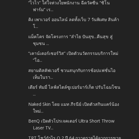
“ไวไว” ใส่ใจห่วงใยพนักงาน ฉีดวัคซีน “ซิโน
ฟาร์ม” เร...
คิง เพาเวอร์ ออนไลน์ ลดทั้งเว็บ 7 วันพิเศษ สินค้า
โ...
แม็คโคร จัดโครงการ “ลำไย ปันสุข...คืนสุข สู่
ชุมชน ...
“เคาน์เตอร์เซอร์วิส” เปิดตัวนวัตกรรมบริการใหม่
“โอ...
สยามดิสคัฟเวอรี่ ชวนสนุกกับการช้อปแฟชั่นไอ
เท็มในรา...
เดียร์ ทัมมี่ ไลฟ์สไตล์ซูเปอร์มาร์เก็ต ปรับโฉมโซน
...
Naked Skin โดย แมท ภีรนีย์ เปิดตัวสกินแคร์น้อง
ใหม่...
BenQ เปิดตัวโปรเจคเตอร์ Ultra Short Throw
Laser TV...
TRT โชว์กำไร Q 2 ปี 64 กวาดรายได้จากการขาย