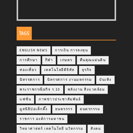
TAGS
ENGLISH NEWS
การเงิน การลงทุน
การศึกษา
กีฬา
เกษตร
คืนคุณแผ่นดิน
ท่องเที่ยว
เทคโนโลยีดิจิทัล
ธุรกิจ
นิทรรศการ
นิทรรศการ งานมหกรรม
บันเทิง
พระราชกรณียกิจ ร.10
พลังงาน สิ่งแวดล้อม
แฟชั่น
ภาพข่าวประชาสัมพันธ์
มูลนิธิป่อเต็กตึ๊ง
ยนตรกรร
ยนตรกรรม
ราชการ องค์การมหาชน
วิทยาศาสตร์ เทคโนโลยี นวัตกรรม
สังคม