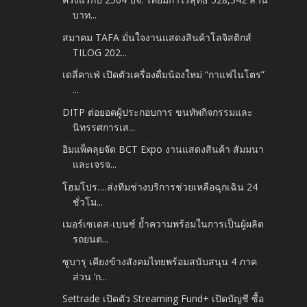
บาท...
สมาคม TAFA มั่นใจงานแสดงสินค้าโลจิสติกส์
TILOG 202...
เดลี่คาเฟ่ เปิดตัวเครื่องดื่มน้องใหม่ “กาแฟไนโตร”
...
DITP ต่อยอดผู้ประกอบการ ขนทัพกิจกรรมและ
นิทรรศการเส...
อิมแพ็คลุยจัด BCT Expo งานแสดงสินค้า สัมมนา
และเจรจ...
โฮมโปร….ส่งทีมช่างบริการช่วยเหลือฉุกเฉิน 24
ชั่วโม...
เมอร์เซเดส-เบนซ์ ย้ำความพร้อมในการเป็นผู้ผลิต
รถยนต...
ซูบารุ เคียงข้างสังคมไทยพร้อมสนับสนุน 4 ภาค
ส่วน ‘ก...
Settrade เปิดตัว Streaming Fund+ เปิดบัญชี ซื้อ