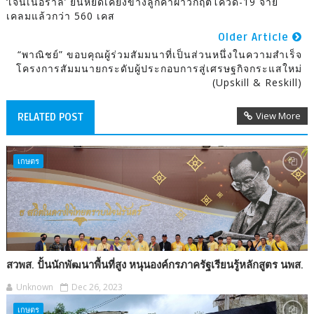
‘เจนเนอราลี่’ ยืนหยัดเคียงข้างลูกค้าฝ่าวิกฤตโควิด-19 จ่าย
เคลมแล้วกว่า 560 เคส
Older Article
“พาณิชย์” ขอบคุณผู้ร่วมสัมมนาที่เป็นส่วนหนึ่งในความสำเร็จ
โครงการสัมมนายกระดับผู้ประกอบการสู่เศรษฐกิจกระแสใหม่
(Upskill & Reskill)
View More
RELATED POST
เกษตร
สวพส. ปั้นนักพัฒนาพื้นที่สูง หนุนองค์กรภาครัฐเรียนรู้หลักสูตร นพส.
Unknown
Dec 26, 2023
เกษตร