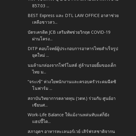
857.03 ...
BEST Express และ DTL LAW OFFICE อาสาช่วย
เหลือชาวสว...
บัตรเครดิต JCB เสริมทัพช่วยวิกฤต COVID-19
ผ่านโครง...
DITP ตอบโจทย์ผู้ประกอบการอาหารไทยสำเร็จรูป
ยุคใหม่ ...
นมล้านกล่องจากโฟร์โมสต์ สู่ล้านรอยยิ้มของเด็ก
ไทย ม...
“จระเข้” ห่วงใยพนักงานและครอบครัวระดมฉีดซิ
โนฟาร์ม ...
สถาบันวิทยาการตลาดทุน (วตท.) ร่วมกับ ศูนย์อา
เซียนศ...
Work-Life Balance ให้แม้งานหล่นทับแต่ก็ยัง
แฮปปี้ได...
สภาอุตฯ อาหารทะเลนอร์เวย์ เสิร์ฟรสชาติจากน