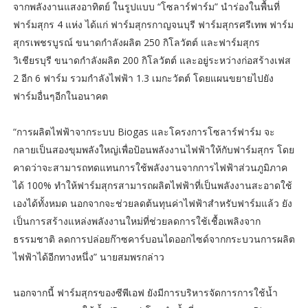
จากพลังงานแสงอาทิตย์ ในรูปแบบ “โซลาร์ฟาร์ม” นำร่องในพื้นที่
ฟาร์มสุกร 4 แห่ง ได้แก่ ฟาร์มสุกรกาญจนบุรี ฟาร์มสุกรศรีเทพ ฟาร์ม
สุกรเพชรบูรณ์ ขนาดกำลังผลิต 250 กิโลวัตต์ และฟาร์มสุกร
วิเชียรบุรี ขนาดกำลังผลิต 200 กิโลวัตต์ และอยู่ระหว่างก่อสร้างเฟส
2 อีก 6 ฟาร์ม รวมกำลังไฟฟ้า 1.3 เมกะวัตต์ โดยแผนขยายไปยัง
ฟาร์มอื่นๆอีกในอนาคต
“การผลิตไฟฟ้าจากระบบ Biogas และโครงการโซลาร์ฟาร์ม จะ
กลายเป็นสองขุมพลังใหญ่เพื่อป้อนพลังงานไฟฟ้าให้กับฟาร์มสุกร โดย
คาดว่าจะสามารถทดแทนการใช้พลังงานจากการไฟฟ้าส่วนภูมิภาค
ได้ 100% ทำให้ฟาร์มสุกรสามารถผลิตไฟฟ้าที่เป็นพลังงานสะอาดใช้
เองได้ทั้งหมด นอกจากจะช่วยลดต้นทุนค่าไฟฟ้าสำหรับฟาร์มแล้ว ยัง
เป็นการสร้างแหล่งพลังงานใหม่ที่ช่วยลดการใช้เชื้อเพลิงจาก
ธรรมชาติ ลดการปล่อยก๊าซคาร์บอนไดออกไซด์จากกระบวนการผลิต
ไฟฟ้าได้อีกทางหนึ่ง” นายสมพรกล่าว
นอกจากนี้ ฟาร์มสุกรของซีพีเอฟ ยังมีการบริหารจัดการการใช้น้ำ