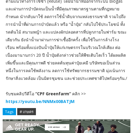
ตามแนวทางการใช้ซ้ำ (Reuse) โดยนำน้ำที่ออกจากระบบ Biogas
และผ่านการบำบัดจนเป็นน้ำที่มีคุณภาพมาตรฐานตามที่กฎหมาย
กำหนด นำกลับมาใช้ ลดการใช้น้ำดิบจากแหล่งธรรมชาติ รวมไปถึง
การนำน้ำที่ผ่านการบำบัดแล้ว หรือ “น้ำปุ๋ย” กลับไปใช้ประโยชน์ ทั้ง
รดต้นไม้ สนามหญ้า และแปลงผักปลอดสารที่ปลูกภายในฟาร์ม ขณะ
เดียวกัน ยังนำน้ำมาผ่านการฆ่าเชื้ออีกครั้ง เพื่อใช้ในการล้างโรง
เรือน พร้อมทั้งแบ่งปันน้ำปุ๋ยให้แก่เกษตรกรในบริเวณใกล้เคียง ต่อ
เนื่องมานานกว่า 20 ปี น้ำปุ๋ยดังกล่าวช่วยให้พืชเติบโตเร็ว ได้ผลผลิต
เพิ่มขึ้นและมีคุณภาพดี ช่วยลดต้นทุนค่าปุ๋ยเคมี บริษัทขอเป็นส่วน
หนึ่งในการลดใช้พลังงาน ลดการใช้ทรัพยากรธรรมชาติ มุ่งเน้นการ
รักษาสิ่งแวดล้อม เป็นมิตรชุมชน และช่วยประเทศชาติไปพร้อมๆกัน./
รับชมคลิปวีดีโอ
“CPF Greenfarm”
คลิก >>
https://youtu.be/NNMx00BATJM
Tags
# เกษตร