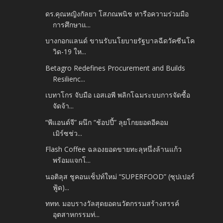
ดร.คุณหญิงกัลยา โสภณพนิช หารือความร่วมมือ
การศึกษาแ...
บางกอกแลนด์ ขานรับนโยบายรัฐบาลฉีดวัคซีนโค
วิด-19 ให...
Betagro Redefines Procurement and Builds
Resilienc...
เบทาโกร จับมือ เอสเอพี พลิกโฉมระบบการจัดซื้อ
จัดจ้า...
“พีแอนด์จี” ผนึก “ช้อปปี้” ลุยโกยยอดอีคอม
เมิร์ซช่ว...
Flash Coffee ฉลองยอดขายทะลุหนึ่งล้านแก้ว
พร้อมแจกโ...
นอติลุส ชูคอนเซ็ปท์ใหม่ “SUPERFOOD” (ซุปเปอร์
ฟู้ด)...
ททท. มอบรางวัลสุดยอดนวัตกรรมสร้างสรรค์
อุตสาหกรรมท่...