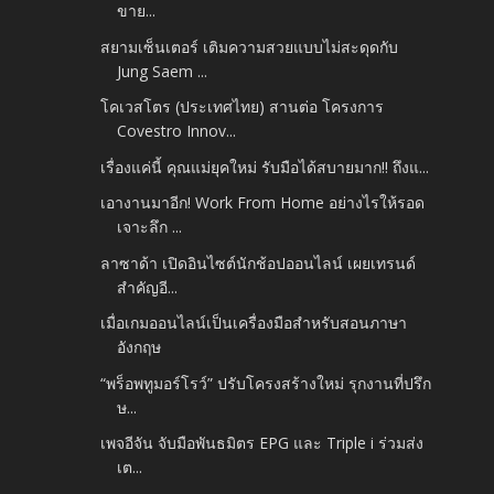
ขาย...
สยามเซ็นเตอร์ เติมความสวยแบบไม่สะดุดกับ
Jung Saem ...
โคเวสโตร (ประเทศไทย) สานต่อ โครงการ
Covestro Innov...
เรื่องแค่นี้ คุณแม่ยุคใหม่ รับมือได้สบายมาก!! ถึงแ...
เอางานมาอีก! Work From Home อย่างไรให้รอด
เจาะลึก ...
ลาซาด้า เปิดอินไซต์นักช้อปออนไลน์ เผยเทรนด์
สำคัญอี...
เมื่อเกมออนไลน์เป็นเครื่องมือสำหรับสอนภาษา
อังกฤษ
“พร็อพทูมอร์โรว์” ปรับโครงสร้างใหม่ รุกงานที่ปรึก
ษ...
เพจอีจัน จับมือพันธมิตร EPG และ Triple i ร่วมส่ง
เต...