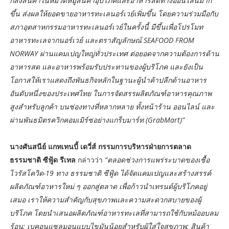
ก็สั่งสินค้าในหมวดหมู่สินค้าอุปโภคและอาหารสดทางออนไลน์มาก
ขึ้น ส่งผลให้ยอดขายอาหารทะเลนอร์เวย์เพิ่มขึ้น โดยความร่วมมือกับ
สภาอุตสาหกรรมอาหารทะเลนอร์เวย์ในครั้งนี้ มีขึ้นเพื่อโปรโมท
อาหารทะเลจากนอร์เวย์ และตราสัญลักษณ์ SEAFOOD FROM
NORWAY ผ่านแคมเปญใหญ่ทั่วประเทศ ต่อยอดจากความต้องการด้าน
อาหารสด และอาหารพร้อมรับประทานของผู้บริโภค และยังเป็น
โอกาสให้เราแสดงถึงพันธกิจหลักในฐานะผู้นำค้าปลีกด้านอาหาร
อันดับหนึ่งของประเทศไทย ในการจัดสรรผลิตภัณฑ์อาหารคุณภาพ
สูงสำหรับลูกค้า บนช่องทางที่หลากหลาย ทั้งหน้าร้าน ออนไลน์ และ
ผ่านพันธมิตรควิกคอมเมิร์ซอย่างแกร็บมาร์ท (GrabMart)”
นางศันสนีย์ แกทเทนบี้ เดวี่ส์ กรรมการบริหารฝ่ายการตลาด
ธรรมชาติ ซีฟู้ด รีเทล
กล่าวว่า
“ตลอดช่วงการแพร่ระบาดของเชื้อ
ไวรัสโควิด-19 ทาง ธรรมชาติ ซีฟู้ด ได้จัดแคมเปญและสร้างสรรค์
ผลิตภัณฑ์อาหารใหม่ ๆ ออกสู่ตลาด เพื่อก้าวนำเทรนด์ผู้บริโภคอยู่
เสมอ เราให้ความสำคัญกับสุขภาพและความสะดวกสบายของผู้
บริโภค โดยนำเสนอผลิตภัณฑ์อาหารทะเลที่สามารถใช้กับหม้ออบลม
ร้อน; เบคอนแซลมอนแบบไขมันน้อยสำหรับผู้ใส่ใจสุขภาพ; สินค้า