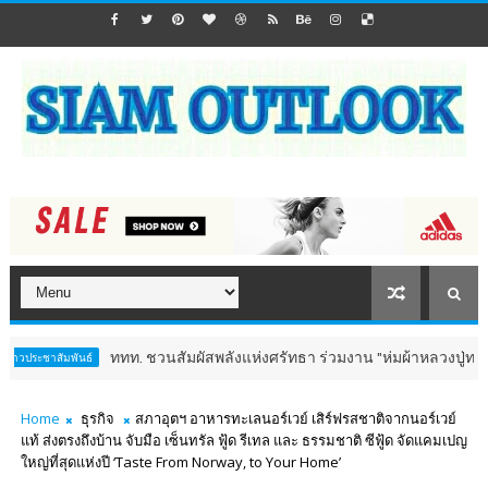
ททท. ชวนสัมผัสพลังแห่งศรัทธา ร่วมงาน "ห่มผ้าหลวงปู่ทวด ครั้งที่ 13 ป
ันธ์
Home
ธุรกิจ
สภาอุตฯ อาหารทะเลนอร์เวย์ เสิร์ฟรสชาติจากนอร์เวย์
แท้ ส่งตรงถึงบ้าน จับมือ เซ็นทรัล ฟู้ด รีเทล และ ธรรมชาติ ซีฟู้ด จัดแคมเปญ
ใหญ่ที่สุดแห่งปี ‘Taste From Norway, to Your Home’