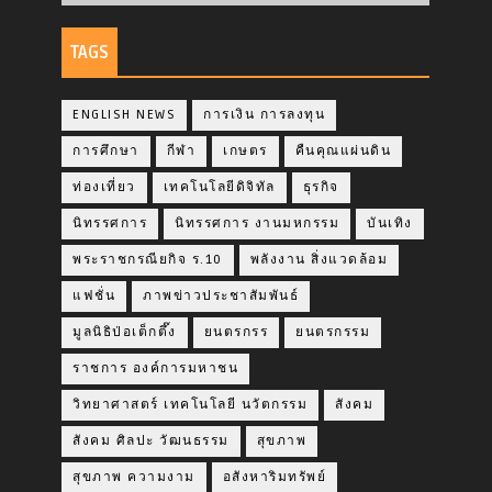
TAGS
ENGLISH NEWS
การเงิน การลงทุน
การศึกษา
กีฬา
เกษตร
คืนคุณแผ่นดิน
ท่องเที่ยว
เทคโนโลยีดิจิทัล
ธุรกิจ
นิทรรศการ
นิทรรศการ งานมหกรรม
บันเทิง
พระราชกรณียกิจ ร.10
พลังงาน สิ่งแวดล้อม
แฟชั่น
ภาพข่าวประชาสัมพันธ์
มูลนิธิป่อเต็กตึ๊ง
ยนตรกรร
ยนตรกรรม
ราชการ องค์การมหาชน
วิทยาศาสตร์ เทคโนโลยี นวัตกรรม
สังคม
สังคม ศิลปะ วัฒนธรรม
สุขภาพ
สุขภาพ ความงาม
อสังหาริมทรัพย์