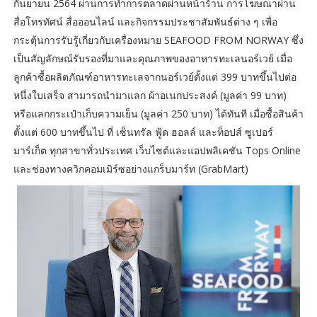
กันยายน 2564 ผ่านการทำการตลาดผ่านหน้าร้าน การโฆษณาผ่าน
สื่อโทรทัศน์ สื่อออนไลน์ และกิจกรรมประชาสัมพันธ์ต่าง ๆ เพื่อ
กระตุ้นการรับรู้เกี่ยวกับเครื่องหมาย SEAFOOD FROM NORWAY ซึ่ง
เป็นสัญลักษณ์รับรองที่มาและคุณภาพของอาหารทะเลนอร์เวย์ เมื่อ
ลูกค้าซื้อผลิตภัณฑ์อาหารทะเลจากนอร์เวย์ตั้งแต่ 399 บาทขึ้นไปต่อ
หนึ่งใบเสร็จ สามารถนำมาแลก ผ้าอเนกประสงค์ (มูลค่า 99 บาท)
หรือแลกกระเป๋าเก็บความเย็น (มูลค่า 250 บาท) ได้ทันที เมื่อซื้อสินค้า
ตั้งแต่ 600 บาทขึ้นไป ที่ เซ็นทรัล ฟู้ด ฮอลล์ และท็อปส์ ซูเปอร์
มาร์เก็ต ทุกสาขาทั่วประเทศ เว็บไซต์และแอปพลิเคชัน Tops Online
และช่องทางควิกคอมเมิร์ซอย่างแกร็บมาร์ท (GrabMart)