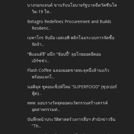
บางกอกแลนด์ ขานรับนโยบายรัฐบาลฉีดวัคซีนโค
วิด-19 ให...
Betagro Redefines Procurement and Builds
Resilienc...
เบทาโกร จับมือ เอสเอพี พลิกโฉมระบบการจัดซื้อ
จัดจ้า...
“พีแอนด์จี” ผนึก “ช้อปปี้” ลุยโกยยอดอีคอม
เมิร์ซช่ว...
Flash Coffee ฉลองยอดขายทะลุหนึ่งล้านแก้ว
พร้อมแจกโ...
นอติลุส ชูคอนเซ็ปท์ใหม่ “SUPERFOOD” (ซุปเปอร์
ฟู้ด)...
ททท. มอบรางวัลสุดยอดนวัตกรรมสร้างสรรค์
อุตสาหกรรมท่...
บันทึกหน้าประวัติศาสตร์วงการสื่อฯ สำนักข่าวจีน
“Th...