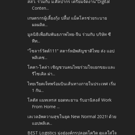
สสว. ร่วมกับ ม.ศิลปากร เตรียมจัดงาน“Digital
Conten...
เกษตรกรผู้เลี้ยงกุ้ง ปลื้ม! แม็คโครช่วยระบาย
ผลผลิต...
มูลนิธิเพื่อสัมพันธภาพไทย-จีน ร่วมกับ บริษัท ซี
ทีท...
“โซลาร์วัตต์111” สตาร์ทอัพสัญชาติไทย ส่ง แอป
พลิเคช...
โคคา-โคล่า เชิญชวนคนไทยร่วมใจแยกขยะและ
รีไซเคิล ผ่า...
ไทยเวียตเจ็ทพร้อมบินเส้นทางภายในประเทศ เริ่ม
1 กัน...
โลตัส แมทเทรส ยอดทะยาน รับอานิสงส์ Work
From Home ...
เลเวลอัพความสุขในยุค New Normal 2021! ด้วย
แอปพลิเค...
BEST Logistics มุ่งสู่องค์กรปลอดโควิด ดูแลใส่ใจ