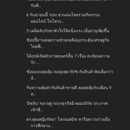
รันตี...
6 กันยายนนี้ กปน.ชวนคนไทยร่วมกิจกรรม
ออนไลน์ ในโครง...
5 เคล็ดลับรักษาหัวใจให้แข็งแรง เมื่ออายุเพิ่มขึ้น
ช้อปปี้สานต่อความช่วยเหลือมุ่งกระตุ้นเศรษฐกิจ
ไทยฟื...
ได้ฤกษ์เปิดตัวภาพยนตร์สั้น 7 เรื่อง สะท้อนความ
รัก ...
ช้อปแบบสุดคุ้ม ลดสูงสุด 90% กับสินค้าจัดเต็มกว่า
ล้...
รับความคุ้มค่ากับสินค้าขายดี ลดสุดคุ้มรับเดือน 9
ท...
‘มิชลิน’ ขยายฐานรุกธุรกิจอี-คอมเมิร์ซ ประกาศ
เข้าซื...
ดร.คุณหญิงกัลยา โสภณพนิช หารือความร่วมมือ
การศึกษาแ...