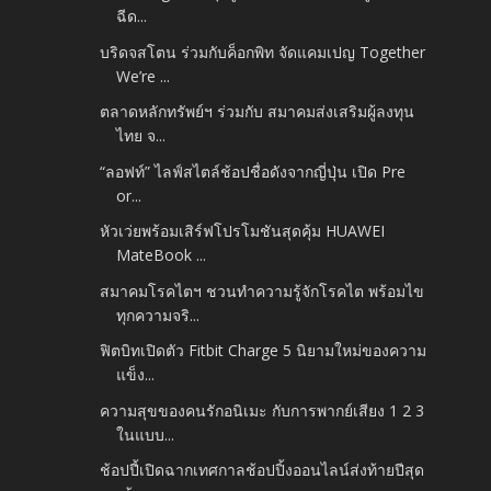
ฉีด...
บริดจสโตน ร่วมกับค็อกพิท จัดแคมเปญ Together
We’re ...
ตลาดหลักทรัพย์ฯ ร่วมกับ สมาคมส่งเสริมผู้ลงทุน
ไทย จ...
“ลอฟท์” ไลฟ์สไตล์ช้อปชื่อดังจากญี่ปุ่น เปิด Pre
or...
หัวเว่ยพร้อมเสิร์ฟโปรโมชันสุดคุ้ม HUAWEI
MateBook ...
สมาคมโรคไตฯ ชวนทำความรู้จักโรคไต พร้อมไข
ทุกความจริ...
ฟิตบิทเปิดตัว Fitbit Charge 5 นิยามใหม่ของความ
แข็ง...
ความสุขของคนรักอนิเมะ กับการพากย์เสียง 1 2 3
ในแบบ...
ช้อปปี้เปิดฉากเทศกาลช้อปปิ้งออนไลน์ส่งท้ายปีสุด