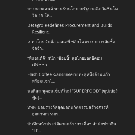
บางกอกแลนด์ ขานรับนโยบายรัฐบาลฉีดวัคซีนโค
วิด-19 ให...
Betagro Redefines Procurement and Builds
Resilienc...
เบทาโกร จับมือ เอสเอพี พลิกโฉมระบบการจัดซื้อ
จัดจ้า...
“พีแอนด์จี” ผนึก “ช้อปปี้” ลุยโกยยอดอีคอม
เมิร์ซช่ว...
Flash Coffee ฉลองยอดขายทะลุหนึ่งล้านแก้ว
พร้อมแจกโ...
นอติลุส ชูคอนเซ็ปท์ใหม่ “SUPERFOOD” (ซุปเปอร์
ฟู้ด)...
ททท. มอบรางวัลสุดยอดนวัตกรรมสร้างสรรค์
อุตสาหกรรมท่...
บันทึกหน้าประวัติศาสตร์วงการสื่อฯ สำนักข่าวจีน
“Th...