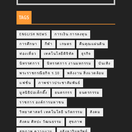
TAGS
ENGLISH NEWS
การเงิน การลงทุน
การศึกษา
กีฬา
เกษตร
คืนคุณแผ่นดิน
ท่องเที่ยว
เทคโนโลยีดิจิทัล
ธุรกิจ
นิทรรศการ
นิทรรศการ งานมหกรรม
บันเทิง
พระราชกรณียกิจ ร.10
พลังงาน สิ่งแวดล้อม
แฟชั่น
ภาพข่าวประชาสัมพันธ์
มูลนิธิป่อเต็กตึ๊ง
ยนตรกรร
ยนตรกรรม
ราชการ องค์การมหาชน
วิทยาศาสตร์ เทคโนโลยี นวัตกรรม
สังคม
สังคม ศิลปะ วัฒนธรรม
สุขภาพ
สุขภาพ ความงาม
อสังหาริมทรัพย์