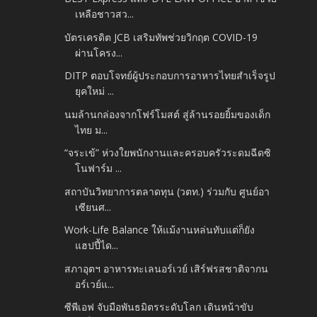
เหลือชาวสว...
บัตรเครดิต JCB เสริมทัพช่วยวิกฤต COVID-19
ผ่านโครง...
DITP ตอบโจทย์ผู้ประกอบการอาหารไทยสำเร็จรูป
ยุคใหม่ ...
นมล้านกล่องจากโฟร์โมสต์ สู่ล้านรอยยิ้มของเด็ก
ไทย ม...
“จระเข้” ห่วงใยพนักงานและครอบครัวระดมฉีดซิ
โนฟาร์ม ...
สถาบันวิทยาการตลาดทุน (วตท.) ร่วมกับ ศูนย์อา
เซียนศ...
Work-Life Balance ให้แม้งานหล่นทับแต่ก็ยัง
แฮปปี้ได...
สภาอุตฯ อาหารทะเลนอร์เวย์ เสิร์ฟรสชาติจากน
อร์เวย์แ...
ซีพีเอฟ จับมือพันธมิตรระดับโลก เดินหน้าขับ