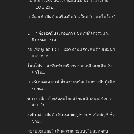
สมาคม TAFA มั่นใจงานแสดงสินค้าโลจิสติกส์
TILOG 202...
เดลี่คาเฟ่ เปิดตัวเครื่องดื่มน้องใหม่ “กาแฟไนโตร”
...
DITP ต่อยอดผู้ประกอบการ ขนทัพกิจกรรมและ
นิทรรศการเส...
อิมแพ็คลุยจัด BCT Expo งานแสดงสินค้า สัมมนา
และเจรจ...
โฮมโปร….ส่งทีมช่างบริการช่วยเหลือฉุกเฉิน 24
ชั่วโม...
เมอร์เซเดส-เบนซ์ ย้ำความพร้อมในการเป็นผู้ผลิต
รถยนต...
ซูบารุ เคียงข้างสังคมไทยพร้อมสนับสนุน 4 ภาค
ส่วน ‘ก...
Settrade เปิดตัว Streaming Fund+ เปิดบัญชี ซื้อ
ขาย...
สยามเซ็นเตอร์ เติมความสวยแบบไม่สะดุดกับ