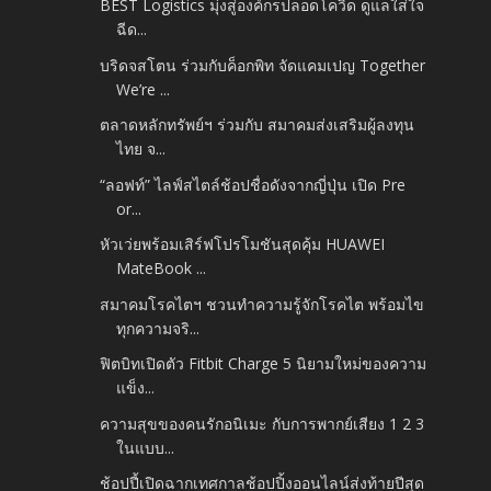
BEST Logistics มุ่งสู่องค์กรปลอดโควิด ดูแลใส่ใจ
ฉีด...
บริดจสโตน ร่วมกับค็อกพิท จัดแคมเปญ Together
We’re ...
ตลาดหลักทรัพย์ฯ ร่วมกับ สมาคมส่งเสริมผู้ลงทุน
ไทย จ...
“ลอฟท์” ไลฟ์สไตล์ช้อปชื่อดังจากญี่ปุ่น เปิด Pre
or...
หัวเว่ยพร้อมเสิร์ฟโปรโมชันสุดคุ้ม HUAWEI
MateBook ...
สมาคมโรคไตฯ ชวนทำความรู้จักโรคไต พร้อมไข
ทุกความจริ...
ฟิตบิทเปิดตัว Fitbit Charge 5 นิยามใหม่ของความ
แข็ง...
ความสุขของคนรักอนิเมะ กับการพากย์เสียง 1 2 3
ในแบบ...
ช้อปปี้เปิดฉากเทศกาลช้อปปิ้งออนไลน์ส่งท้ายปีสุด