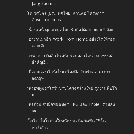
Jung Saem ...
โคเวสโตร (ประเทศไทย) สานต่อ โครงการ
Covestro Innov...
เรื่องแค่นี้ คุณแม่ยุคใหม่ รับมือได้สบายมาก!! ถึงแ...
เอางานมาอีก! Work From Home อย่างไรให้รอด
เจาะลึก ...
ลาซาด้า เปิดอินไซต์นักช้อปออนไลน์ เผยเทรนด์
สำคัญอี...
เมื่อเกมออนไลน์เป็นเครื่องมือสำหรับสอนภาษา
อังกฤษ
“พร็อพทูมอร์โรว์” ปรับโครงสร้างใหม่ รุกงานที่ปรึก
ษ...
เพจอีจัน จับมือพันธมิตร EPG และ Triple i ร่วมส่ง
เต...
“ไวไว” ใส่ใจห่วงใยพนักงาน ฉีดวัคซีน “ซิโน
ฟาร์ม” เร...