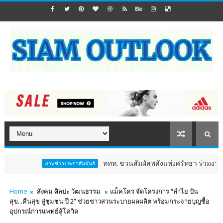
ททท. ชวนสัมผัสพลังแห่งศรัทธา ร่วมงาน "ห่มผ้าหลวงป
ภาพข่าวประชาสัมพันธ์
Home
สังคม ศิลปะ วัฒนธรรม
แม็คโคร จัดโครงการ “ลำไย ปัน
สุข...คืนสุข สู่ชุมชน ปี 2” ช่วยชาวสวนระบายผลผลิต พร้อมกระจายบุญซื้อ
อุปกรณ์การแพทย์สู้โควิด