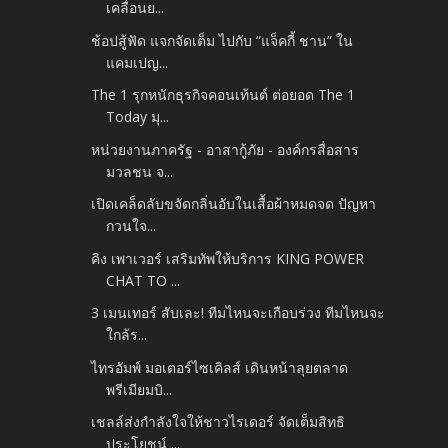
เคลื่อนย...
ช้อปสู้ฟัด แจกจัดเต็ม ไปกับ “แจ็คกี้ ชาน” ใน
แคมเปญ...
The 1 รุกหนักธุรกิจคอนเท้นต์ ต่อยอด The 1
Today มุ...
หน่วยงานภาครัฐ - อาสากู้ภัย - องค์กรสื่อสาร
มวลชน จ...
เปิดเคล็ดลับขจัดกลิ่นอับในเสื้อผ้าหมดจด ปัญหา
กวนใจ...
คิง เพาเวอร์ เสริมทัพให้บริการ KING POWER
CHAT TO ...
3 เมนเทอร์ สับเละ! ทีมไหนจะเกือบร่วง ทีมไหนจะ
ใกล้ร...
ไทรอัมพ์ มอเตอร์ไซเคิลส์ เดินหน้าลุยตลาด
พรีเมียมบิ...
เชลล์ส่งกำลังใจให้ชาวไรเดอร์ จัดเต็มสิทธิ
ประโยชน์ ...