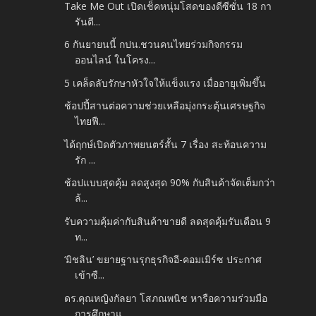
Take Me Out เปิดเช็คหนุ่มโสดของดีซีซั่น 18 กา
รันตี...
6 กันยายนนี้ กปน.ชวนคนไทยร่วมกิจกรรม
ออนไลน์ ในโครง...
5 เคล็ดลับรักษาหัวใจให้แข็งแรง เมื่ออายุเพิ่มขึ้น
ช้อปปี้สานต่อความช่วยเหลือมุ่งกระตุ้นเศรษฐกิจ
ไทยฟื...
ได้ฤกษ์เปิดตัวภาพยนตร์สั้น 7 เรื่อง สะท้อนความ
รัก ...
ช้อปแบบสุดคุ้ม ลดสูงสุด 90% กับสินค้าจัดเต็มกว่า
ล้...
รับความคุ้มค่ากับสินค้าขายดี ลดสุดคุ้มรับเดือน 9
ท...
‘มิชลิน’ ขยายฐานรุกธุรกิจอี-คอมเมิร์ซ ประกาศ
เข้าซื...
ดร.คุณหญิงกัลยา โสภณพนิช หารือความร่วมมือ
การศึกษาแ...