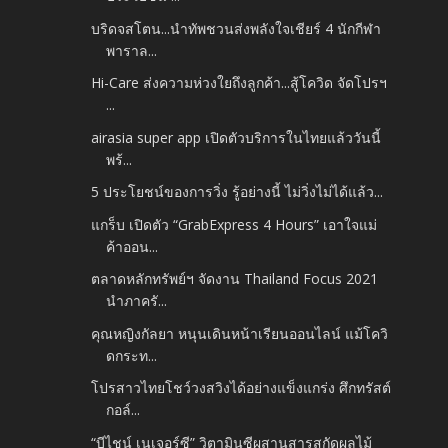
บริดจสโตน...นำทัพชวนส่งพลังใจเชียร์ 4 นักกีฬา
พาราล...
Hi-Care ส่งความห่วงใยถึงลูกค้า...สู้โควิด จัดโปรฯ
...
airasia super app เปิดตัวบริการในไทยแล้ววันนี้
พร้...
5 ประโยชน์ของการวิ่ง รู้อย่างนี้ ไม่วิ่งไม่ได้แล้ว...
แกร็บ เปิดตัว “GrabExpress 4 Hours” เอาใจแม่
ค้าออน...
ตลาดหลักทรัพย์ฯ จัดงาน Thailand Focus 2021
นำภาครั...
คุณหญิงกัลยา หนุนเดินหน้าเรียนออนไลน์ แม้โควิ
ดกระท...
โปรสาวไทยโชว์วงสวิงได้อย่างแข็งแกร่ง ศึกทรัสต์
กอล์...
“บีไชน์ เนเจอร์ซี” วิตามินซีผสานสารสกัดผลไม้