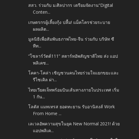
สสว. ร่วมกับ ม.ศิลปากร เตรียมจัดงาน“Digital
Conten...
เกษตรกรผู้เลี้ยงกุ้ง ปลื้ม! แม็คโครช่วยระบาย
ผลผลิต...
มูลนิธิเพื่อสัมพันธภาพไทย-จีน ร่วมกับ บริษัท ซี
ทีท...
“โซลาร์วัตต์111” สตาร์ทอัพสัญชาติไทย ส่ง แอป
พลิเคช...
โคคา-โคล่า เชิญชวนคนไทยร่วมใจแยกขยะและ
รีไซเคิล ผ่า...
ไทยเวียตเจ็ทพร้อมบินเส้นทางภายในประเทศ เริ่ม
1 กัน...
โลตัส แมทเทรส ยอดทะยาน รับอานิสงส์ Work
From Home ...
เลเวลอัพความสุขในยุค New Normal 2021! ด้วย
แอปพลิเค...