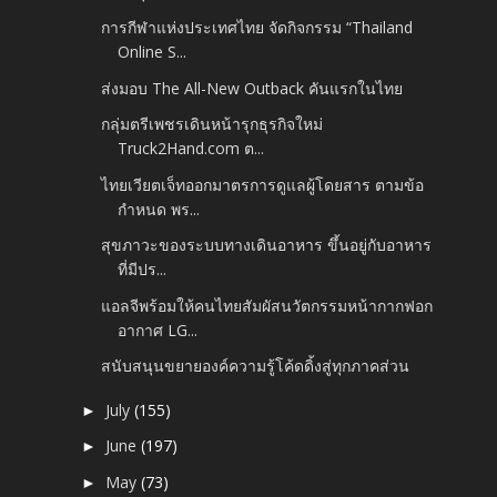
การกีฬาแห่งประเทศไทย จัดกิจกรรม “Thailand
Online S...
ส่งมอบ The All-New Outback คันแรกในไทย
กลุ่มตรีเพชรเดินหน้ารุกธุรกิจใหม่
Truck2Hand.com ต...
ไทยเวียตเจ็ทออกมาตรการดูแลผู้โดยสาร ตามข้อ
กำหนด พร...
สุขภาวะของระบบทางเดินอาหาร ขึ้นอยู่กับอาหาร
ที่มีปร...
แอลจีพร้อมให้คนไทยสัมผัสนวัตกรรมหน้ากากฟอก
อากาศ LG...
สนับสนุนขยายองค์ความรู้โค้ดดิ้งสู่ทุกภาคส่วน
July
(155)
►
June
(197)
►
May
(73)
►