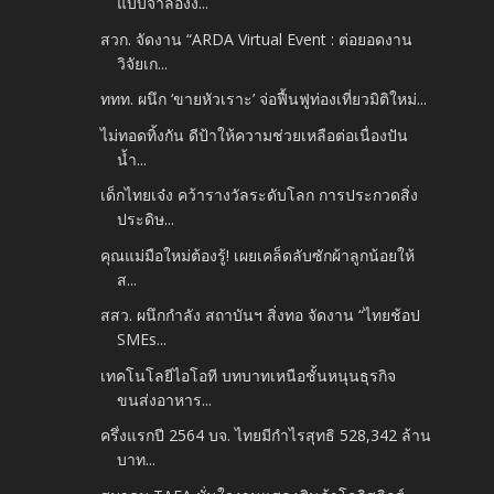
แบบจำลองง...
สวก. จัดงาน “ARDA Virtual Event : ต่อยอดงาน
วิจัยเก...
ททท. ผนึก ‘ขายหัวเราะ’ จ่อฟื้นฟูท่องเที่ยวมิติใหม่...
ไม่ทอดทิ้งกัน ดีป้าให้ความช่วยเหลือต่อเนื่องปัน
น้ำ...
เด็กไทยเจ๋ง คว้ารางวัลระดับโลก การประกวดสิ่ง
ประดิษ...
คุณแม่มือใหม่ต้องรู้! เผยเคล็ดลับซักผ้าลูกน้อยให้
ส...
สสว. ผนึกกำลัง สถาบันฯ สิ่งทอ จัดงาน “ไทยช้อป
SMEs...
เทคโนโลยีไอโอที บทบาทเหนือชั้นหนุนธุรกิจ
ขนส่งอาหาร...
ครึ่งแรกปี 2564 บจ. ไทยมีกำไรสุทธิ 528,342 ล้าน
บาท...