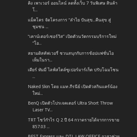
คิง เพาเวอร์ ออนไลน์ ลดทั้งเว็บ 7 วันพิเศษ สินค้า
โ...
แม็คโคร จัดโครงการ “ลำไย ปันสุข...คืนสุข สู่
ชุมชน ...
“เคาน์เตอร์เซอร์วิส” เปิดตัวนวัตกรรมบริการใหม่
“โอ...
สยามดิสคัฟเวอรี่ ชวนสนุกกับการช้อปแฟชั่นไอ
เท็มในรา...
เดียร์ ทัมมี่ ไลฟ์สไตล์ซูเปอร์มาร์เก็ต ปรับโฉมโซน
...
Naked Skin โดย แมท ภีรนีย์ เปิดตัวสกินแคร์น้อง
ใหม่...
BenQ เปิดตัวโปรเจคเตอร์ Ultra Short Throw
Laser TV...
TRT โชว์กำไร Q 2 ปี 64 กวาดรายได้จากการขาย
857.03 ...
BEST Express และ DTL LAW OFFICE อาสาช่วย