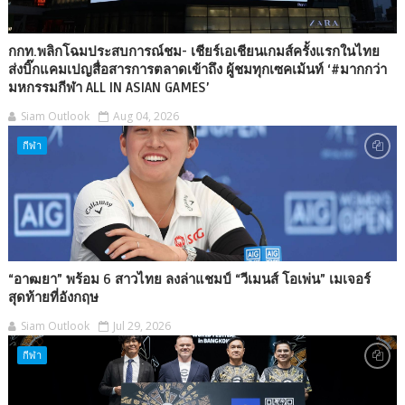
กกท.พลิกโฉมประสบการณ์ชม- เชียร์เอเชียนเกมส์ครั้งแรกในไทย
ส่งบิ๊กแคมเปญสื่อสารการตลาดเข้าถึง ผู้ชมทุกเซคเม้นท์ ‘#มากกว่า
มหกรรมกีฬา ALL IN ASIAN GAMES’
Siam Outlook
Aug 04, 2026
กีฬา
“อาฒยา” พร้อม 6 สาวไทย ลงล่าแชมป์ “วีเมนส์ โอเพ่น” เมเจอร์
สุดท้ายที่อังกฤษ
Siam Outlook
Jul 29, 2026
กีฬา