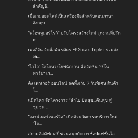
สำคัญอี...
เมื่อเกมออนไลน์เป็นเครื่องมือสำหรับสอนภาษา
อังกฤษ
“พร็อพทูมอร์โรว์” ปรับโครงสร้างใหม่ รุกงานที่ปรึก
ษ...
เพจอีจัน จับมือพันธมิตร EPG และ Triple i ร่วมส่ง
เต...
“ไวไว” ใส่ใจห่วงใยพนักงาน ฉีดวัคซีน “ซิโน
ฟาร์ม” เร...
คิง เพาเวอร์ ออนไลน์ ลดทั้งเว็บ 7 วันพิเศษ สินค้า
โ...
แม็คโคร จัดโครงการ “ลำไย ปันสุข...คืนสุข สู่
ชุมชน ...
“เคาน์เตอร์เซอร์วิส” เปิดตัวนวัตกรรมบริการใหม่
“โอ...
สยามดิสคัฟเวอรี่ ชวนสนุกกับการช้อปแฟชั่นไอ