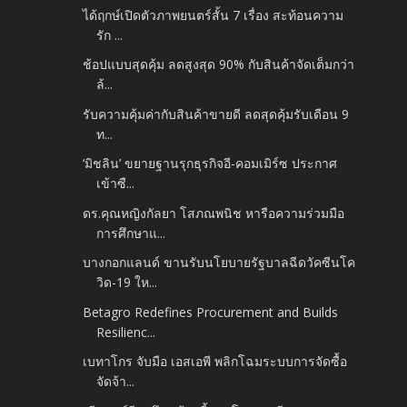
ได้ฤกษ์เปิดตัวภาพยนตร์สั้น 7 เรื่อง สะท้อนความ
รัก ...
ช้อปแบบสุดคุ้ม ลดสูงสุด 90% กับสินค้าจัดเต็มกว่า
ล้...
รับความคุ้มค่ากับสินค้าขายดี ลดสุดคุ้มรับเดือน 9
ท...
‘มิชลิน’ ขยายฐานรุกธุรกิจอี-คอมเมิร์ซ ประกาศ
เข้าซื...
ดร.คุณหญิงกัลยา โสภณพนิช หารือความร่วมมือ
การศึกษาแ...
บางกอกแลนด์ ขานรับนโยบายรัฐบาลฉีดวัคซีนโค
วิด-19 ให...
Betagro Redefines Procurement and Builds
Resilienc...
เบทาโกร จับมือ เอสเอพี พลิกโฉมระบบการจัดซื้อ
จัดจ้า...