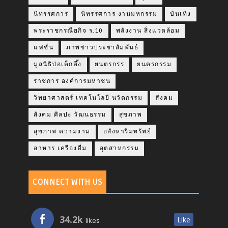
นิทรรศการ
นิทรรศการ งานมหกรรม
บันเทิง
พระราชกรณียกิจ ร.10
พลังงาน สิ่งแวดล้อม
แฟชั่น
ภาพข่าวประชาสัมพันธ์
มูลนิธิป่อเต็กตึ๊ง
ยนตรกรร
ยนตรกรรม
ราชการ องค์การมหาชน
วิทยาศาสตร์ เทคโนโลยี นวัตกรรม
สังคม
สังคม ศิลปะ วัฒนธรรม
สุขภาพ
สุขภาพ ความงาม
อสังหาริมทรัพย์
อาหาร เครื่องดื่ม
อุตสาหกรรม
CONNECT WITH US
34.2k
Like
likes