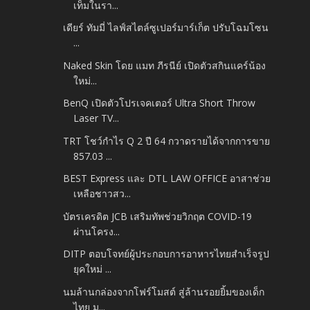
เท็มในรา...
เดียร์ ทัมมี่ ไลฟ์สไตล์ซูเปอร์มาร์เก็ต ปรับโฉมโซน
...
Naked Skin โดย แมท ภีรนีย์ เปิดตัวสกินแคร์น้อง
ใหม่...
BenQ เปิดตัวโปรเจคเตอร์ Ultra Short Throw
Laser TV...
TRT โชว์กำไร Q 2 ปี 64 กวาดรายได้จากการขาย
857.03 ...
BEST Express และ DTL LAW OFFICE อาสาช่วย
เหลือชาวสว...
บัตรเครดิต JCB เสริมทัพช่วยวิกฤต COVID-19
ผ่านโครง...
DITP ตอบโจทย์ผู้ประกอบการอาหารไทยสำเร็จรูป
ยุคใหม่ ...
นมล้านกล่องจากโฟร์โมสต์ สู่ล้านรอยยิ้มของเด็ก
ไทย ม...