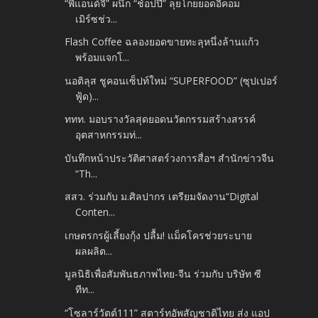
“พีแอนด์จี” ผนึก “ช้อปปี้” ลุยโกยยอดอีคอม
เมิร์ซช่ว...
Flash Coffee ฉลองยอดขายทะลุหนึ่งล้านแก้ว
พร้อมแจกโ...
นอติลุส ชูคอนเซ็ปท์ใหม่ “SUPERFOOD” (ซุปเปอร์
ฟู้ด)...
ททท. มอบรางวัลสุดยอดนวัตกรรมสร้างสรรค์
อุตสาหกรรมท่...
บันทึกหน้าประวัติศาสตร์วงการสื่อฯ สำนักข่าวจีน
“Th...
สสว. ร่วมกับ ม.ศิลปากร เตรียมจัดงาน“Digital
Conten...
เกษตรกรผู้เลี้ยงกุ้ง ปลื้ม! แม็คโครช่วยระบาย
ผลผลิต...
มูลนิธิเพื่อสัมพันธภาพไทย-จีน ร่วมกับ บริษัท ซี
ทีท...
“โซลาร์วัตต์111” สตาร์ทอัพสัญชาติไทย ส่ง แอป