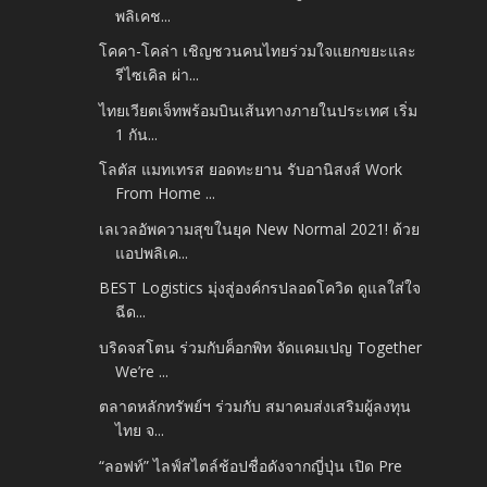
พลิเคช...
โคคา-โคล่า เชิญชวนคนไทยร่วมใจแยกขยะและ
รีไซเคิล ผ่า...
ไทยเวียตเจ็ทพร้อมบินเส้นทางภายในประเทศ เริ่ม
1 กัน...
โลตัส แมทเทรส ยอดทะยาน รับอานิสงส์ Work
From Home ...
เลเวลอัพความสุขในยุค New Normal 2021! ด้วย
แอปพลิเค...
BEST Logistics มุ่งสู่องค์กรปลอดโควิด ดูแลใส่ใจ
ฉีด...
บริดจสโตน ร่วมกับค็อกพิท จัดแคมเปญ Together
We’re ...
ตลาดหลักทรัพย์ฯ ร่วมกับ สมาคมส่งเสริมผู้ลงทุน
ไทย จ...
“ลอฟท์” ไลฟ์สไตล์ช้อปชื่อดังจากญี่ปุ่น เปิด Pre