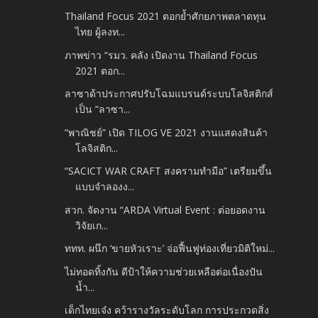
Thailand Focus 2021 ตอกย้ำศักยภาพตลาดทุน
ไทย ผู้ลงท...
ภาพข่าว “รมว. คลัง เปิดงาน Thailand Focus
2021 ตอก...
ลาซาด้าประกาศปรับโฉมแบรนด์ระบบโลจิสติกส์
เป็น “ลาซา...
“พาณิชย์” เปิด TILOG VE 2021 งานแสดงสินค้า
โลจิสติก...
“SACICT WAR CRAFT สงครามทำมือ” เตรียมขึ้น
แบบจำลองง...
สวก. จัดงาน “ARDA Virtual Event : ต่อยอดงาน
วิจัยเก...
ททท. ผนึก ‘ขายหัวเราะ’ จ่อฟื้นฟูท่องเที่ยวมิติใหม่...
ไม่ทอดทิ้งกัน ดีป้าให้ความช่วยเหลือต่อเนื่องปัน
น้ำ...
เด็กไทยเจ๋ง คว้ารางวัลระดับโลก การประกวดสิ่ง