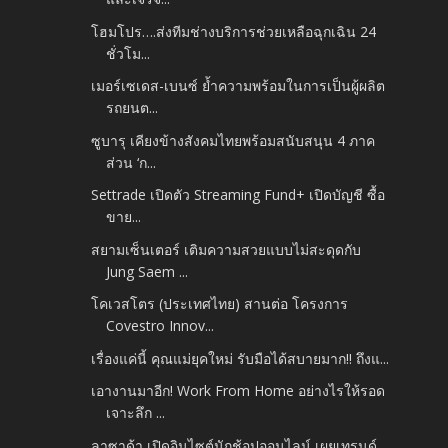
โฮมโปร….ส่งทีมช่างบริการช่วยเหลือฉุกเฉิน 24
ชั่วโม...
เมอร์เซเดส-เบนซ์ ย้ำความพร้อมในการเป็นผู้ผลิต
รถยนต...
ซูบารุ เคียงข้างสังคมไทยพร้อมสนับสนุน 4 ภาค
ส่วน ‘ก...
Settrade เปิดตัว Streaming Fund+ เปิดบัญชี ซื้อ
ขาย...
สยามเซ็นเตอร์ เติมความสวยแบบไม่สะดุดกับ
Jung Saem ...
โคเวสโตร (ประเทศไทย) สานต่อ โครงการ
Covestro Innov...
เรื่องแค่นี้ คุณแม่ยุคใหม่ รับมือได้สบายมาก!! ถึงแ...
เอางานมาอีก! Work From Home อย่างไรให้รอด
เจาะลึก ...
ลาซาด้า เปิดอินไซต์นักช้อปออนไลน์ เผยเทรนด์