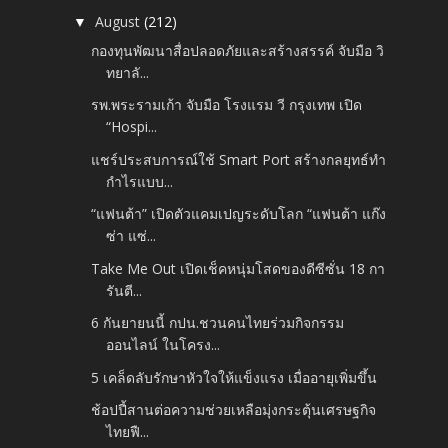
August
(212)
▼
กองทุนพัฒนาสื่อปลอดภัยและสร้างสรรค์ จับมือ วิ
ทยาลั...
รพ.พระรามเก้า จับมือ โรงแรม วี กรุงเทพ เปิด
“Hospi...
แชร์ประสบการณ์ใช้ Smart Port สร้างกลยุทธ์ทำ
กำไรแบบ...
“แฟนต้า” เปิดตัวแคมเปญระดับโลก “แฟนต้า แก๊ง
ซ่า แซ่...
Take Me Out เปิดเช็คหนุ่มโสดของดีซีซั่น 18 กา
รันตี...
6 กันยายนนี้ กปน.ชวนคนไทยร่วมกิจกรรม
ออนไลน์ ในโครง...
5 เคล็ดลับรักษาหัวใจให้แข็งแรง เมื่ออายุเพิ่มขึ้น
ช้อปปี้สานต่อความช่วยเหลือมุ่งกระตุ้นเศรษฐกิจ
ไทยฟื...