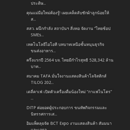
ประดิษ...
คุณแม่มือใหม่ต้องรู้! เผยเคล็ดลับซักผ้าลูกน้อยให้
ส...
สสว. ผนึกกำลัง สถาบันฯ สิ่งทอ จัดงาน “ไทยช้อป
SMEs...
เทคโนโลยีไอโอที บทบาทเหนือชั้นหนุนธุรกิจ
ขนส่งอาหาร...
ครึ่งแรกปี 2564 บจ. ไทยมีกำไรสุทธิ 528,342 ล้าน
บาท...
สมาคม TAFA มั่นใจงานแสดงสินค้าโลจิสติกส์
TILOG 202...
เดลี่คาเฟ่ เปิดตัวเครื่องดื่มน้องใหม่ “กาแฟไนโตร”
...
DITP ต่อยอดผู้ประกอบการ ขนทัพกิจกรรมและ
นิทรรศการเส...
อิมแพ็คลุยจัด BCT Expo งานแสดงสินค้า สัมมนา
และเจรจ...