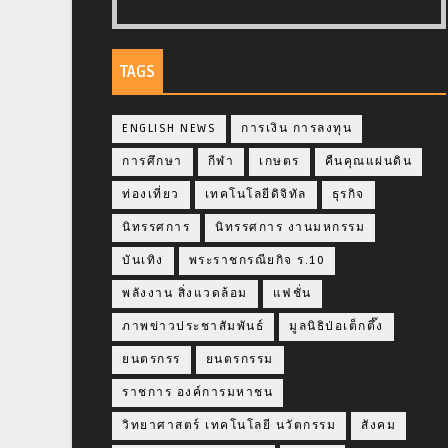
TAGS
ENGLISH NEWS
การเงิน การลงทุน
การศึกษา
กีฬา
เกษตร
คืนคุณแผ่นดิน
ท่องเที่ยว
เทคโนโลยีดิจิทัล
ธุรกิจ
นิทรรศการ
นิทรรศการ งานมหกรรม
บันเทิง
พระราชกรณียกิจ ร.10
พลังงาน สิ่งแวดล้อม
แฟชั่น
ภาพข่าวประชาสัมพันธ์
มูลนิธิป่อเต็กตึ๊ง
ยนตรกรร
ยนตรกรรม
ราชการ องค์การมหาชน
วิทยาศาสตร์ เทคโนโลยี นวัตกรรม
สังคม