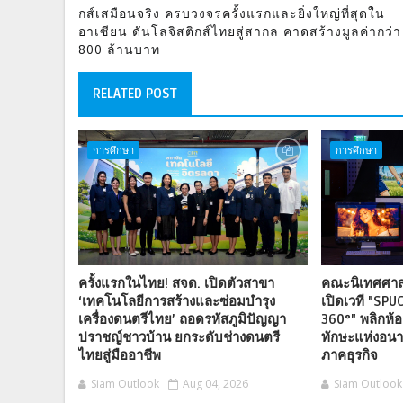
กส์เสมือนจริง ครบวงจรครั้งแรกและยิ่งใหญ่ที่สุดใน
อาเซียน ดันโลจิสติกส์ไทยสู่สากล คาดสร้างมูลค่ากว่า
800 ล้านบาท
RELATED POST
การศึกษา
การศึกษา
ครั้งแรกในไทย! สจด. เปิดตัวสาขา
คณะนิเทศศาสต
‘เทคโนโลยีการสร้างและซ่อมบำรุง
เปิดเวที "SPU
เครื่องดนตรีไทย’ ถอดรหัสภูมิปัญญา
360°" พลิกห้อ
ปราชญ์ชาวบ้าน ยกระดับช่างดนตรี
ทักษะแห่งอนาค
ไทยสู่มืออาชีพ
ภาคธุรกิจ
Siam Outlook
Aug 04, 2026
Siam Outlook