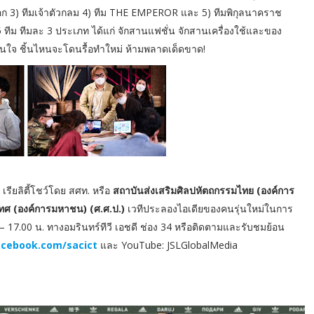
ดออก 3) ทีมเจ้าตัวกลม 4) ทีม THE EMPEROR และ 5) ทีมพิกุลนาคราช
 ทีม ทีมละ 3 ประเภท ได้แก่ จักสานแฟชั่น จักสานเครื่องใช้และของ
ใจ ชิ้นไหนจะโดนรื้อทำใหม่ ห้ามพลาดเด็ดขาด!
”
เรียลิตี้โชว์โดย สศท. หรือ
สถาบันส่งเสริมศิลปหัตถกรรมไทย (องค์การ
ะเทศ (องค์การมหาชน) (ศ.ศ.ป.)
เวทีประลองไอเดียของคนรุ่นใหม่ในการ
– 17.00 น. ทางอมรินทร์ทีวี เอชดี ช่อง 34 หรือติดตามและรับชมย้อน
cebook.com/sacict
และ YouTube: JSLGlobalMedia