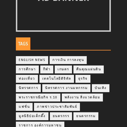
TAGS
ENGLISH NEWS
การเงิน การลงทุน
การศึกษา
กีฬา
เกษตร
คืนคุณแผ่นดิน
ท่องเที่ยว
เทคโนโลยีดิจิทัล
ธุรกิจ
นิทรรศการ
นิทรรศการ งานมหกรรม
บันเทิง
พระราชกรณียกิจ ร.10
พลังงาน สิ่งแวดล้อม
แฟชั่น
ภาพข่าวประชาสัมพันธ์
มูลนิธิป่อเต็กตึ๊ง
ยนตรกรร
ยนตรกรรม
ราชการ องค์การมหาชน