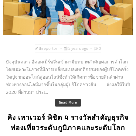
threportor
5 years ago
0
ปัจจุบันตลาดอีคอมเมิร์ซจีนเข้ามามีบทบาทสำคัญต่อการค้าโลก
โดยเฉพาะในช่วงที่มีการเปลี่ยนแปลงพฤติกรรมของผู้บริโภคครั้ง
ใหญ่จากออฟไลน์สู่ออนไลน์ซึ่งทำให้เกิดการซื้อขายสินค้าผ่าน
ช่องทางออนไลน์มากขึ้นในกลุ่มผู้บริโภคชาวจีน ส่งผลให้ในปี
2020 ที่ผ่านมา ประเ...
Read More
คิง เพาเวอร์ พิชิต 4 รางวัลสำคัญธุรกิจ
ท่องเที่ยวระดับภูมิภาคและระดับโลก