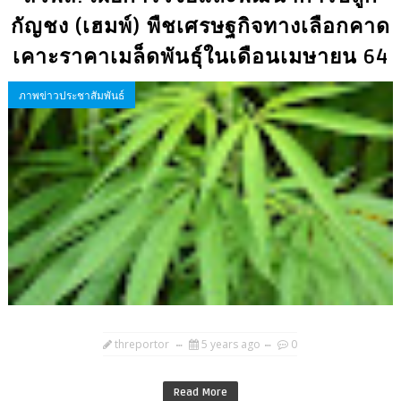
กัญชง (เฮมพ์) พืชเศรษฐกิจทางเลือกคาด
เคาะราคาเมล็ดพันธุ์ในเดือนเมษายน 64
ภาพข่าวประชาสัมพันธ์
threportor
5 years ago
0
Read More