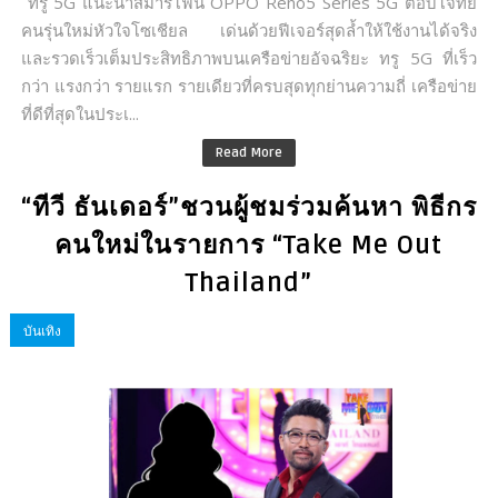
ทรู 5G แนะนำสมาร์โฟน OPPO Reno5 Series 5G ตอบโจทย์
คนรุ่นใหม่หัวใจโซเชียล เด่นด้วยฟีเจอร์สุดล้ำให้ใช้งานได้จริง
และรวดเร็วเต็มประสิทธิภาพบนเครือข่ายอัจฉริยะ ทรู 5G ที่เร็ว
กว่า แรงกว่า รายแรก รายเดียวที่ครบสุดทุกย่านความถี่ เครือข่าย
ที่ดีที่สุดในประเ...
Read More
“ทีวี ธันเดอร์”ชวนผู้ชมร่วมค้นหา พิธีกร
คนใหม่ในรายการ “Take Me Out
Thailand”
บันเทิง