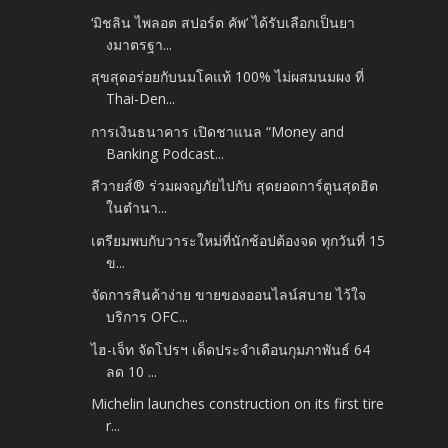
‘มิชลิน ไพลอต สปอร์ต คัพ’ ได้รับเลือกเป็นยา
งมาตรฐา...
สุขสุดอร่อยกับนมโคแท้ 100% ไม่ผสมนมผง ที่
Thai-Den...
การเงินธนาคาร เปิดชาแนล “Money and
Banking Podcast...
ลีวายส์® ร่วมผจญภัยไปกับ สุดยอดการ์ตูนสุดฮิต
ในตำนา...
เตรียมพบกับวาระใหม่ที่นักช้อปต้องจด ทุกวันที่ 15
ข...
จัดการสินค้าง่าย ขายของออนไลน์สบาย ไว้ใจ
บริการ OFC...
ไฮ-เจ็ท จัดโปรฯ เด็ดประจำเดือนกุมภาพันธ์ 64
ลด 10 ...
Michelin launches construction on its first tire
r...