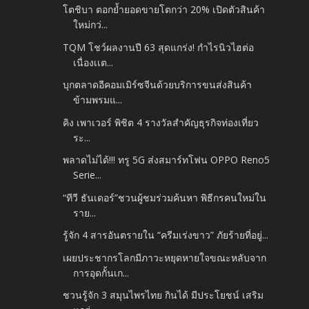
โตชิบา ตอกย้ำยอดขายโตกว่า 20% เปิดตัวสินค้า
ใหม่กว่...
TQM โชว์ผลงานปี 63 สุดแกร่ง! กำไรนิวไฮต่อ
เนื่องเเต...
บุกตลาดอีคอมเมิร์ซจีนด้วยบริการขนส่งสินค้า
ข้ามพรมแ...
คิง เพาเวอร์ พิชิต 4 รางวัลสำคัญธุรกิจท่องเที่ยว
ระ...
พลาดไม่ได้!!! ทรู 5G ส่งสมาร์ทโฟน OPPO Reno5
Serie...
“ทีวี ธันเดอร์”ชวนผู้ชมร่วมค้นหา พิธีกรคนใหม่ใน
ราย...
รู้จัก 4 สารอันตรายใน “ครีมเร่งขาว” ภัยร้ายที่อยู่...
เผยประชากรโลกมีภาวะหยุดหายใจขณะหลับจาก
การอุดกั้นเก...
ชวนรู้จัก 3 สมุนไพรไทย กินได้ มีประโยชน์ เสริม