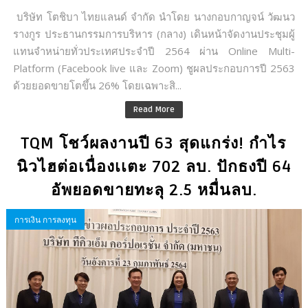
บริษัท โตชิบา ไทยแลนด์ จำกัด นำโดย นางกอบกาญจน์ วัฒนว
รางกูร ประธานกรรมการบริหาร (กลาง) เดินหน้าจัดงานประชุมผู้
แทนจำหน่ายทั่วประเทศประจำปี 2564 ผ่าน Online Multi-
Platform (Facebook live และ Zoom) ชูผลประกอบการปี 2563
ด้วยยอดขายโตขึ้น 26% โดยเฉพาะสิ...
Read More
TQM โชว์ผลงานปี 63 สุดแกร่ง! กำไร
นิวไฮต่อเนื่องเเตะ 702 ลบ. ปักธงปี 64
อัพยอดขายทะลุ 2.5 หมื่นลบ.
การเงิน การลงทุน