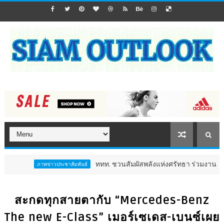
ททท. ชวนสัมผัสพลังแห่งศรัทธา ร่วมงาน "ห่มผ้าหลวงปู่ทวด ค
พข่าวประชาสัมพันธ์
สะกดทุกสายตากับ “Mercedes-Benz
The new E-Class” เมอร์เซเดส-เบนซ์เผย