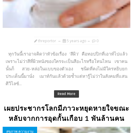
threportor
5 years ago
0
ทุกวันนี้เราอาจคิดว่าหัวข้อเรื่อง ‘สีผิว’ คือทอปปิกที่เอาท์ไปแล้ว
เพราะไม่ว่าสีที่ผิวหนังของใครจะเป็นสีอะไรหรือโทนไหน เขาคน
นั้นก็ สวย-หล่อในแบบของตัวเอง ชนิดที่คงไม่มีใครหยิบยก
ประเด็นนี้มานั่ง เมาท์กันแล้วด้วยซ้ำแต่หารู้ไม่ว่าในสังคมที่แสน
ศิวิไลซ์...
Read More
เผยประชากรโลกมีภาวะหยุดหายใจขณะ
หลับจากการอุดกั้นเกือบ 1 พันล้านคน
สุขภาพ ความงาม