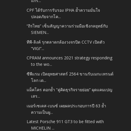
แกร่...
CPF ได้รับการรับรอง IPHA ย้ำความมั่นใจ
ปลอดภัยจากโค...
“ถิรไทย” เซ็นสัญญาความร่วมมือเชิงกลยุทธ์กับ
SIEMEN...
ทีพี-ลิงค์ รุกตลาดกล้องวงจรปิด CCTV เปิดตัว
“VIGI”...
CPRAM announces 2021 strategy responding
to the wo...
ซีพีแรม เปิดยุทธศาสตร์ 2564 ขานรับเมกะเทรนด์
โลก เด...
แม็คโคร ตอกย้ำ “คู่คิดธุรกิจรายย่อย” ผุดแคมเปญ
เสร...
เมอร์เซเดส-เบนซ์ เผยผลประกอบการปี 63 ย้ำ
ความเป็นผู...
Latest Porsche 911 GT3 to be fitted with
MICHELIN ...