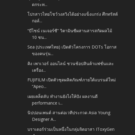
ดกระท...
โปรสาวไทยโชว์วงสวิงได้อย่างแข็งแกร่ง ศึกทรัสต์
กอล์...
“บีไชน์ เนเจอร์ซี” วิตามินซีผสานสารสกัดผลไม้
10 ชน...
Sea (ประเทศไทย) เปิดตัวโครงการ DOTs โอกาส
ของคนรุ่น...
คิง เพาเวอร์ ออนไลน์ ชวนช้อปสินค้าแฟชั่นและ
เครื่อง...
FUJIFILM เปิดตัวชุดผลิตภัณฑ์ภายใต้แบรนด์ใหม่
“Apeo...
เผยเคล็ดลับ ทำงานยังไงให้ปัง ผลงานดี
performance เ...
นิปปอนเพนต์ สานต่อเวทีประกวด Asia Young
Designer A...
บราเดอร์ร่วมเป็นหนึ่งในกลุ่มจิตอาสา IToxyGen