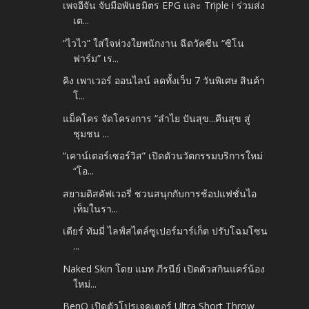
เพจอีจัน จับมือพันธมิตร EPG และ Triple i ร่วมส่ง
เต...
“ไวไว” ใส่ใจห่วงใยพนักงาน ฉีดวัคซีน “ซิโน
ฟาร์ม” เร...
คิง เพาเวอร์ ออนไลน์ ลดทั้งเว็บ 7 วันพิเศษ สินค้า
โ...
แม็คโคร จัดโครงการ “ลำไย ปันสุข...คืนสุข สู่
ชุมชน ...
“เคาน์เตอร์เซอร์วิส” เปิดตัวนวัตกรรมบริการใหม่
“โอ...
สยามดิสคัฟเวอรี่ ชวนสนุกกับการช้อปแฟชั่นไอ
เท็มในรา...
เดียร์ ทัมมี่ ไลฟ์สไตล์ซูเปอร์มาร์เก็ต ปรับโฉมโซน
...
Naked Skin โดย แมท ภีรนีย์ เปิดตัวสกินแคร์น้อง
ใหม่...
BenQ เปิดตัวโปรเจคเตอร์ Ultra Short Throw