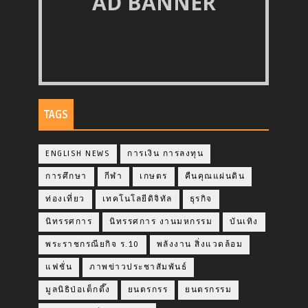
AD BANNER
TAGS
ENGLISH NEWS
การเงิน การลงทุน
การศึกษา
กีฬา
เกษตร
คืนคุณแผ่นดิน
ท่องเที่ยว
เทคโนโลยีดิจิทัล
ธุรกิจ
นิทรรศการ
นิทรรศการ งานมหกรรม
บันเทิง
พระราชกรณียกิจ ร.10
พลังงาน สิ่งแวดล้อม
แฟชั่น
ภาพข่าวประชาสัมพันธ์
มูลนิธิป่อเต็กตึ๊ง
ยนตรกรร
ยนตรกรรม