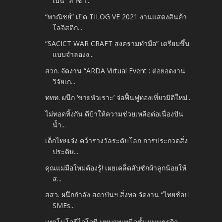
เป็น “ลาซา...
“พาณิชย์” เปิด TILOG VE 2021 งานแสดงสินค้า
โลจิสติก...
“SACICT WAR CRAFT สงครามทำมือ” เตรียมขึ้น
แบบจำลองง...
สวก. จัดงาน “ARDA Virtual Event : ต่อยอดงาน
วิจัยเก...
ททท. ผนึก ‘ขายหัวเราะ’ จ่อฟื้นฟูท่องเที่ยวมิติใหม่...
ไม่ทอดทิ้งกัน ดีป้าให้ความช่วยเหลือต่อเนื่องปัน
น้ำ...
เด็กไทยเจ๋ง คว้ารางวัลระดับโลก การประกวดสิ่ง
ประดิษ...
คุณแม่มือใหม่ต้องรู้! เผยเคล็ดลับซักผ้าลูกน้อยให้
ส...
สสว. ผนึกกำลัง สถาบันฯ สิ่งทอ จัดงาน “ไทยช้อป
SMEs...
เทคโนโลยีไอโอที บทบาทเหนือชั้นหนุนธุรกิจ