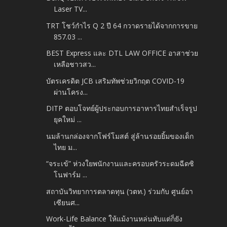
Laser TV...
TRT โชว์กำไร Q 2 ปี 64 กวาดรายได้จากการขาย
857.03 ...
BEST Express และ DTL LAW OFFICE อาสาช่วย
เหลือชาวสว...
บัตรเครดิต JCB เสริมทัพช่วยวิกฤต COVID-19
ผ่านโครง...
DITP ตอบโจทย์ผู้ประกอบการอาหารไทยสำเร็จรูป
ยุคใหม่ ...
นมล้านกล่องจากโฟร์โมสต์ สู่ล้านรอยยิ้มของเด็ก
ไทย ม...
“จระเข้” ห่วงใยพนักงานและครอบครัวระดมฉีดซิ
โนฟาร์ม ...
สถาบันวิทยาการตลาดทุน (วตท.) ร่วมกับ ศูนย์อา
เซียนศ...
Work-Life Balance ให้แม้งานหล่นทับแต่ก็ยัง