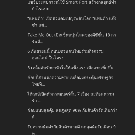
แชร์ประสบการณ์ใช้ Smart Port สร้างกลยุทธ์ทำ
กำไรแบบ...
“แฟนต้า” เปิดตัวแคมเปญระดับโลก “แฟนต้า แก๊ง
ซ่า แซ่...
Take Me Out เปิดเช็คหนุ่มโสดของดีซีซั่น 18 กา
รันตี...
6 กันยายนนี้ กปน.ชวนคนไทยร่วมกิจกรรม
ออนไลน์ ในโครง...
5 เคล็ดลับรักษาหัวใจให้แข็งแรง เมื่ออายุเพิ่มขึ้น
ช้อปปี้สานต่อความช่วยเหลือมุ่งกระตุ้นเศรษฐกิจ
ไทยฟื...
ได้ฤกษ์เปิดตัวภาพยนตร์สั้น 7 เรื่อง สะท้อนความ
รัก ...
ช้อปแบบสุดคุ้ม ลดสูงสุด 90% กับสินค้าจัดเต็มกว่า
ล้...
รับความคุ้มค่ากับสินค้าขายดี ลดสุดคุ้มรับเดือน 9
ท...