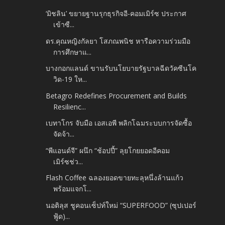
‘มิชลิน’ ขยายฐานรุกธุรกิจอี-คอมเมิร์ซ ประกาศ
เข้าซื...
ดร.คุณหญิงกัลยา โสภณพนิช หารือความร่วมมือ
การศึกษาแ...
บางกอกแลนด์ ขานรับนโยบายรัฐบาลฉีดวัคซีนโค
วิด-19 ให...
Betagro Redefines Procurement and Builds
Resilienc...
เบทาโกร จับมือ เอสเอพี พลิกโฉมระบบการจัดซื้อ
จัดจ้า...
“พีแอนด์จี” ผนึก “ช้อปปี้” ลุยโกยยอดอีคอม
เมิร์ซช่ว...
Flash Coffee ฉลองยอดขายทะลุหนึ่งล้านแก้ว
พร้อมแจกโ...
นอติลุส ชูคอนเซ็ปท์ใหม่ “SUPERFOOD” (ซุปเปอร์
ฟู้ด)...