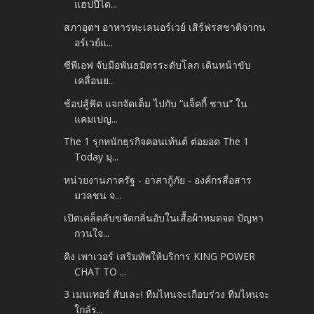
แฮปปี้ได...
สภาอุตฯ อาหารทะเลนอร์เวย์ เสิร์ฟรสชาติจากน
อร์เวย์แ...
ซีพีเอฟ จับมือพันธมิตรระดับโลก เดินหน้าขับ
เคลื่อนย...
ช้อปสู้ฟัด แจกจัดเต็ม ไปกับ “แจ็คกี้ ชาน” ใน
แคมเปญ...
The 1 รุกหนักธุรกิจคอนเท้นต์ ต่อยอด The 1
Today มุ...
หน่วยงานภาครัฐ - อาสากู้ภัย - องค์กรสื่อสาร
มวลชน จ...
เปิดเคล็ดลับขจัดกลิ่นอับในเสื้อผ้าหมดจด ปัญหา
กวนใจ...
คิง เพาเวอร์ เสริมทัพให้บริการ KING POWER
CHAT TO ...
3 เมนเทอร์ สับเละ! ทีมไหนจะเกือบร่วง ทีมไหนจะ
ใกล้ร...