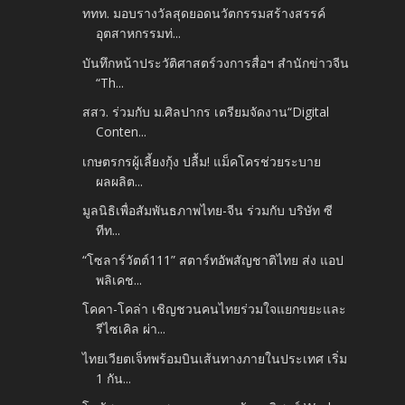
ททท. มอบรางวัลสุดยอดนวัตกรรมสร้างสรรค์
อุตสาหกรรมท่...
บันทึกหน้าประวัติศาสตร์วงการสื่อฯ สำนักข่าวจีน
“Th...
สสว. ร่วมกับ ม.ศิลปากร เตรียมจัดงาน“Digital
Conten...
เกษตรกรผู้เลี้ยงกุ้ง ปลื้ม! แม็คโครช่วยระบาย
ผลผลิต...
มูลนิธิเพื่อสัมพันธภาพไทย-จีน ร่วมกับ บริษัท ซี
ทีท...
“โซลาร์วัตต์111” สตาร์ทอัพสัญชาติไทย ส่ง แอป
พลิเคช...
โคคา-โคล่า เชิญชวนคนไทยร่วมใจแยกขยะและ
รีไซเคิล ผ่า...
ไทยเวียตเจ็ทพร้อมบินเส้นทางภายในประเทศ เริ่ม
1 กัน...