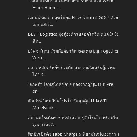
โลตัส แมทเทรส ยอดทะยาน รับอานิสงส์ Work
From Home ...
เลเวลอัพความสุขในยุค New Normal 2021! ด้วย
แอปพลิเค...
BEST Logistics มุ่งสู่องค์กรปลอดโควิด ดูแลใส่ใจ
ฉีด...
บริดจสโตน ร่วมกับค็อกพิท จัดแคมเปญ Together
We’re ...
ตลาดหลักทรัพย์ฯ ร่วมกับ สมาคมส่งเสริมผู้ลงทุน
ไทย จ...
“ลอฟท์” ไลฟ์สไตล์ช้อปชื่อดังจากญี่ปุ่น เปิด Pre
or...
หัวเว่ยพร้อมเสิร์ฟโปรโมชันสุดคุ้ม HUAWEI
MateBook ...
สมาคมโรคไตฯ ชวนทำความรู้จักโรคไต พร้อมไข
ทุกความจริ...
ฟิตบิทเปิดตัว Fitbit Charge 5 นิยามใหม่ของความ