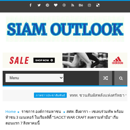
ททท. ชวนสัมผัสพลังแห่งศรัทธา ร่วมงาน "ห่มผ้า
ภาพข่าวประชาสัมพันธ์
Home
ราชการ องค์การมหาชน
สศท. ดึงดารา – เซเลบร่วมทัพ พร้อม
ท้าชน 3 เมนเทอร์ ในเรียลลิตี้ “SACICT WAR CRAFT สงครามทำมือ” เริ่ม
ตอนแรก 7 สิงหาคมนี้