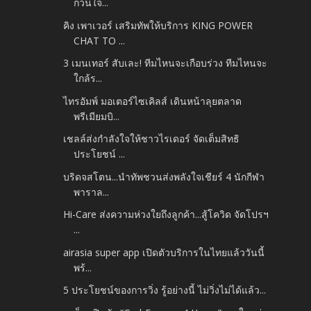
กวนใจ...
คิง เพาเวอร์ เสริมทัพให้บริการ KING POWER
CHAT TO ...
3 เมนเทอร์ สับเละ! ทีมไหนจะเกือบร่วง ทีมไหนจะ
ใกล้ร...
ไทรอัมพ์ มอเตอร์ไซเคิลส์ เดินหน้าลุยตลาด
พรีเมียมบิ...
เชลล์ส่งกำลังใจให้ชาวไรเดอร์ จัดเต็มสิทธิ
ประโยชน์ ...
บริดจสโตน...นำทัพชวนส่งพลังใจเชียร์ 4 นักกีฬา
พาราล...
Hi-Care ส่งความห่วงใยถึงลูกค้า...สู้โควิด จัดโปรฯ
...
airasia super app เปิดตัวบริการในไทยแล้ววันนี้
พร้...
5 ประโยชน์ของการวิ่ง รู้อย่างนี้ ไม่วิ่งไม่ได้แล้ว...