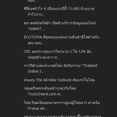
ของ...
ซีพีเอฟกำไร 6 เดือนแรกปีนี้ 11,683 ล้านบาท
กำไรจาก...
ตลาดหลักทรัพย์ฯ เปิดตัวบริการข้อมูลออนไลน์
“SMART ...
ECOTOPIA ที่สุดของแหล่งรวมสินค้าอีโค่สำหรับ
คุณ มอบ...
CRC ผลประกอบการไตรมาส 2 โต 12% อัด
กลยุทธ์ระยะยาว ส...
การกีฬาแห่งประเทศไทย จัดกิจกรรม “Thailand
Online S...
ส่งมอบ The All-New Outback คันแรกในไทย
กลุ่มตรีเพชรเดินหน้ารุกธุรกิจใหม่
Truck2Hand.com ต...
ไทยเวียตเจ็ทออกมาตรการดูแลผู้โดยสาร ตามข้อ
กำหนด พร...
สุขภาวะของระบบทางเดินอาหาร ขึ้นอยู่กับอาหาร