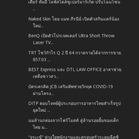
เดียร์ ทัมมี่ ไลฟ์สไตล์ซูเปอร์มาร์เก็ต ปรับโฉมโซน
...
Naked Skin โดย แมท ภีรนีย์ เปิดตัวสกินแคร์น้อง
ใหม่...
BenQ เปิดตัวโปรเจคเตอร์ Ultra Short Throw
Laser TV...
TRT โชว์กำไร Q 2 ปี 64 กวาดรายได้จากการขาย
857.03 ...
BEST Express และ DTL LAW OFFICE อาสาช่วย
เหลือชาวสว...
บัตรเครดิต JCB เสริมทัพช่วยวิกฤต COVID-19
ผ่านโครง...
DITP ตอบโจทย์ผู้ประกอบการอาหารไทยสำเร็จรูป
ยุคใหม่ ...
นมล้านกล่องจากโฟร์โมสต์ สู่ล้านรอยยิ้มของเด็ก
ไทย ม...
“จระเข้” ห่วงใยพนักงานและครอบครัวระดมฉีดซิ