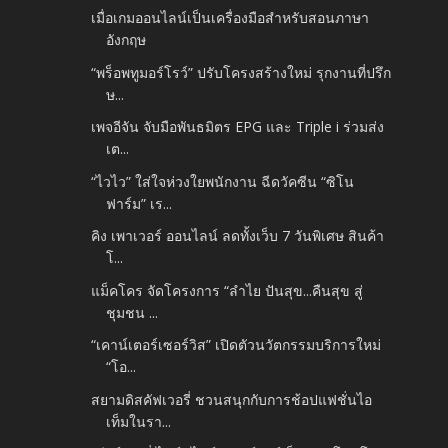
เมื่อเกมออนไลน์เป็นเครื่องมือสำหรับสอนภาษา
อังกฤษ
“พร็อพทูมอร์โรว์” ปรับโครงสร้างใหม่ รุกงานที่ปรึก
ษ...
เพจอีจัน จับมือพันธมิตร EPG และ Triple i ร่วมส่ง
เต...
“ไวไว” ใส่ใจห่วงใยพนักงาน ฉีดวัคซีน “ซิโน
ฟาร์ม” เร...
คิง เพาเวอร์ ออนไลน์ ลดทั้งเว็บ 7 วันพิเศษ สินค้า
โ...
แม็คโคร จัดโครงการ “ลำไย ปันสุข...คืนสุข สู่
ชุมชน ...
“เคาน์เตอร์เซอร์วิส” เปิดตัวนวัตกรรมบริการใหม่
“โอ...
สยามดิสคัฟเวอรี่ ชวนสนุกกับการช้อปแฟชั่นไอ
เท็มในรา...