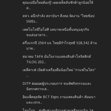
คุณแม่มือใหม่ต้องรู้! เผยเคล็ดลับซักผ้าลูกน้อยให้
ส...
สสว. ผนึกกำลัง สถาบันฯ สิ่งทอ จัดงาน “ไทยช้อป
SMEs...
เทคโนโลยีไอโอที บทบาทเหนือชั้นหนุนธุรกิจ
ขนส่งอาหาร...
ครึ่งแรกปี 2564 บจ. ไทยมีกำไรสุทธิ 528,342 ล้าน
บาท...
สมาคม TAFA มั่นใจงานแสดงสินค้าโลจิสติกส์
TILOG 202...
เดลี่คาเฟ่ เปิดตัวเครื่องดื่มน้องใหม่ “กาแฟไนโตร”
...
DITP ต่อยอดผู้ประกอบการ ขนทัพกิจกรรมและ
นิทรรศการเส...
อิมแพ็คลุยจัด BCT Expo งานแสดงสินค้า สัมมนา
และเจรจ...
โฮมโปร….ส่งทีมช่างบริการช่วยเหลือฉุกเฉิน 24