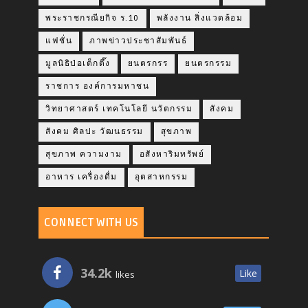
พระราชกรณียกิจ ร.10
พลังงาน สิ่งแวดล้อม
แฟชั่น
ภาพข่าวประชาสัมพันธ์
มูลนิธิป่อเต็กตึ๊ง
ยนตรกรร
ยนตรกรรม
ราชการ องค์การมหาชน
วิทยาศาสตร์ เทคโนโลยี นวัตกรรม
สังคม
สังคม ศิลปะ วัฒนธรรม
สุขภาพ
สุขภาพ ความงาม
อสังหาริมทรัพย์
อาหาร เครื่องดื่ม
อุตสาหกรรม
CONNECT WITH US
34.2k
Like
likes