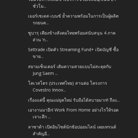
ชั่วโม...
เมอร์เซเดส-เบนซ์ ย้ำความพร้อมในการเป็นผู้ผลิต
รถยนต...
ซูบารุ เคียงข้างสังคมไทยพร้อมสนับสนุน 4 ภาค
ส่วน ‘ก...
Settrade เปิดตัว Streaming Fund+ เปิดบัญชี ซื้อ
ขาย...
สยามเซ็นเตอร์ เติมความสวยแบบไม่สะดุดกับ
Jung Saem ...
โคเวสโตร (ประเทศไทย) สานต่อ โครงการ
Covestro Innov...
เรื่องแค่นี้ คุณแม่ยุคใหม่ รับมือได้สบายมาก!! ถึงแ...
เอางานมาอีก! Work From Home อย่างไรให้รอด
เจาะลึก ...
ลาซาด้า เปิดอินไซต์นักช้อปออนไลน์ เผยเทรนด์
สำคัญอี...