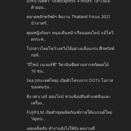
แกร็บ เปิดตัว “GrabExpress 4 Hours” เอาใจแม่
ค้าออน...
ตลาดหลักทรัพย์ฯ จัดงาน Thailand Focus 2021
นำภาครั...
คุณหญิงกัลยา หนุนเดินหน้าเรียนออนไลน์ แม้โควิ
ดกระท...
โปรสาวไทยโชว์วงสวิงได้อย่างแข็งแกร่ง ศึกทรัสต์
กอล์...
“บีไชน์ เนเจอร์ซี” วิตามินซีผสานสารสกัดผลไม้
10 ชน...
Sea (ประเทศไทย) เปิดตัวโครงการ DOTs โอกาส
ของคนรุ่น...
คิง เพาเวอร์ ออนไลน์ ชวนช้อปสินค้าแฟชั่นและ
เครื่อง...
FUJIFILM เปิดตัวชุดผลิตภัณฑ์ภายใต้แบรนด์ใหม่
“Apeo...
เผยเคล็ดลับ ทำงานยังไงให้ปัง ผลงานดี