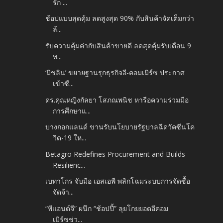
รัก ...
ช้อปแบบสุดคุ้ม ลดสูงสุด 90% กับสินค้าจัดเต็มกว่า
ล้...
รับความคุ้มค่ากับสินค้าขายดี ลดสุดคุ้มรับเดือน 9
ท...
‘มิชลิน’ ขยายฐานรุกธุรกิจอี-คอมเมิร์ซ ประกาศ
เข้าซื...
ดร.คุณหญิงกัลยา โสภณพนิช หารือความร่วมมือ
การศึกษาแ...
บางกอกแลนด์ ขานรับนโยบายรัฐบาลฉีดวัคซีนโค
วิด-19 ให...
Betagro Redefines Procurement and Builds
Resilienc...
เบทาโกร จับมือ เอสเอพี พลิกโฉมระบบการจัดซื้อ
จัดจ้า...
“พีแอนด์จี” ผนึก “ช้อปปี้” ลุยโกยยอดอีคอม
เมิร์ซช่ว...