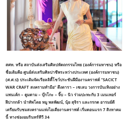
สศท. หรือ สถาบันส่งเสริมศิลปหัตถกรรมไทย (องค์การมหาชน) หรือ
ชื่อเดิมคือ ศูนย์ส่งเสริมศิลปาชีพระหว่างประเทศ (องค์การมหาชน)
(ศ.ศ.ป) ประเดิมจัดเรียลลิตี้โชว์ประชันฝีมืองานคราฟต์ “SACICT
WAR CRAFT สงครามทำมือ” ดึงดารา – เซเลบ วงการบันเทิงอย่าง
แพนเค้ก – ตูมตาม – บุ๊กโกะ – จิ๊บ – นิว ร่วมปะทะกับ 3 เมนเทอร์
ฝีปากกล้า นำทัพโดย หมู พลพัฒน์, นุ้ย สุจิรา และกรกต อารมย์ดี
เตรียมรับชมสงครามแห่งไอเดียงานคราฟต์ เริ่มตอนแรก 7 สิงหาคม
นี้ ทางช่องอมรินทร์ทีวี 34