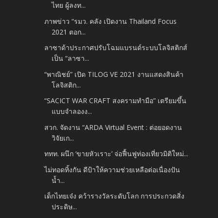
ไทย ผู้ลงท...
ภาพข่าว “รมว. คลัง เปิดงาน Thailand Focus
2021 ตอก...
ลาซาด้าประกาศปรับโฉมแบรนด์ระบบโลจิสติกส์
เป็น “ลาซา...
“พาณิชย์” เปิด TILOG VE 2021 งานแสดงสินค้า
โลจิสติก...
“SACICT WAR CRAFT สงครามทำมือ” เตรียมขึ้น
แบบจำลองง...
สวก. จัดงาน “ARDA Virtual Event : ต่อยอดงาน
วิจัยเก...
ททท. ผนึก ‘ขายหัวเราะ’ จ่อฟื้นฟูท่องเที่ยวมิติใหม่...
ไม่ทอดทิ้งกัน ดีป้าให้ความช่วยเหลือต่อเนื่องปัน
น้ำ...
เด็กไทยเจ๋ง คว้ารางวัลระดับโลก การประกวดสิ่ง
ประดิษ...