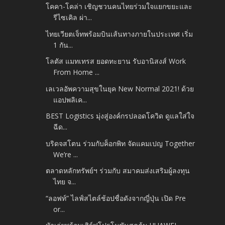
โคคา-โคล่า เชิญชวนคนไทยร่วมใจแยกขยะและ
รีไซเคิล ผ่า...
ไทยเวียตเจ็ทพร้อมบินเส้นทางภายในประเทศ เริ่ม
1 กัน...
โลตัส แมทเทรส ยอดทะยาน รับอานิสงส์ Work
From Home ...
เลเวลอัพความสุขในยุค New Normal 2021! ด้วย
แอปพลิเค...
BEST Logistics มุ่งสู่องค์กรปลอดโควิด ดูแลใส่ใจ
ฉีด...
บริดจสโตน ร่วมกับค็อกพิท จัดแคมเปญ Together
We’re ...
ตลาดหลักทรัพย์ฯ ร่วมกับ สมาคมส่งเสริมผู้ลงทุน
ไทย จ...
“ลอฟท์” ไลฟ์สไตล์ช้อปชื่อดังจากญี่ปุ่น เปิด Pre
or...