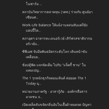
โนฟาร์ม ...
สถาบันวิทยาการตลาดทุน (วตท.) ร่วมกับ ศูนย์อา
เซียนศ...
Work-Life Balance ให้แม้งานหล่นทับแต่ก็ยัง
แฮปปี้ได...
สภาอุตฯ อาหารทะเลนอร์เวย์ เสิร์ฟรสชาติจากน
อร์เวย์แ...
ซีพีเอฟ จับมือพันธมิตรระดับโลก เดินหน้าขับ
เคลื่อนย...
ช้อปสู้ฟัด แจกจัดเต็ม ไปกับ “แจ็คกี้ ชาน” ใน
แคมเปญ...
The 1 รุกหนักธุรกิจคอนเท้นต์ ต่อยอด The 1
Today มุ...
หน่วยงานภาครัฐ - อาสากู้ภัย - องค์กรสื่อสาร
มวลชน จ...
เปิดเคล็ดลับขจัดกลิ่นอับในเสื้อผ้าหมดจด ปัญหา