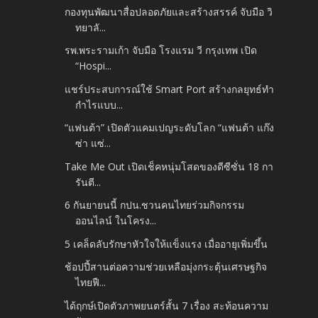
กองทุนพัฒนาสื่อปลอดภัยและสร้างสรรค์ จับมือ วิ
ทยาลั...
รพ.พระรามเก้า จับมือ โรงแรม วี กรุงเทพ เปิด
“Hospi...
แชร์ประสบการณ์ใช้ Smart Port สร้างกลยุทธ์ทำ
กำไรแบบ...
“แฟนต้า” เปิดตัวแคมเปญระดับโลก “แฟนต้า แก๊ง
ซ่า แซ่...
Take Me Out เปิดเช็คหนุ่มโสดของดีซีซั่น 18 กา
รันตี...
6 กันยายนนี้ กปน.ชวนคนไทยร่วมกิจกรรม
ออนไลน์ ในโครง...
5 เคล็ดลับรักษาหัวใจให้แข็งแรง เมื่ออายุเพิ่มขึ้น
ช้อปปี้สานต่อความช่วยเหลือมุ่งกระตุ้นเศรษฐกิจ
ไทยฟื...
ได้ฤกษ์เปิดตัวภาพยนตร์สั้น 7 เรื่อง สะท้อนความ