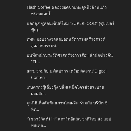
Flash Coffee ฉลองยอดขายทะลุหนึ่งล้านแก้ว
พร้อมแจกโ...
นอติลุส ชูคอนเซ็ปท์ใหม่ “SUPERFOOD” (ซุปเปอร์
ฟู้ด)...
ททท. มอบรางวัลสุดยอดนวัตกรรมสร้างสรรค์
อุตสาหกรรมท่...
บันทึกหน้าประวัติศาสตร์วงการสื่อฯ สำนักข่าวจีน
“Th...
สสว. ร่วมกับ ม.ศิลปากร เตรียมจัดงาน“Digital
Conten...
เกษตรกรผู้เลี้ยงกุ้ง ปลื้ม! แม็คโครช่วยระบาย
ผลผลิต...
มูลนิธิเพื่อสัมพันธภาพไทย-จีน ร่วมกับ บริษัท ซี
ทีท...
“โซลาร์วัตต์111” สตาร์ทอัพสัญชาติไทย ส่ง แอป
พลิเคช...