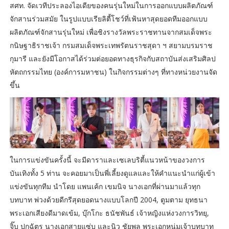
สศท. จัดเวทีประลองไอเดียของคนรุ่นใหม่ในการออกแบบผลิตภัณฑ์
จักสานร่วมสมัย ในรูปแบบเรียลิตี้โชว์ที่เฟ้นหาสุดยอดทีมออกแบบ
ผลิตภัณฑ์จักสานรุ่นใหม่ เพื่อชิงรางวัลพระราชทานจากสมเด็จพระ
กนิษฐาธิราชเจ้า กรมสมเด็จพระเทพรัตนราชสุดา ฯ สยามบรมราช
กุมารี และยังมีโอกาสได้ร่วมต่อยอดทางธุรกิจกับสถาบันส่งเสริมศิลป
หัตถกรรมไทย (องค์การมหาชน) ในกิจกรรมต่างๆ ที่ทางหน่วยงานจัด
ขึ้น
ในการแข่งขันครั้งนี้ จะมีดาราและเซเลบริตี้แนวหน้าของวงการ
บันเทิงทั้ง 5 ท่าน จะคอยมาเป็นพี่เลี้ยงดูแลและให้คำแนะนำแก่ผู้เข้า
แข่งขันทุกทีม นำโดย แพนเค้ก เขมนิจ นางเอกที่ผ่านมาแล้วทุก
บทบาท พ่วงด้วยดีกรีสุดยอดนางแบบโลกปี 2004, ตูมตาม ยุทธนา
พระเอกเสียงดีมาดเข้ม, บุ๊กโกะ ธนัชพันธ์ เจ้าหญิงแห่งวงการวิทยุ,
จิ๊บ ปกฉัตร นางเอกสายแซ่บ และนิว ชัยพล พระเอกหนุ่มเจ้าบทบาท