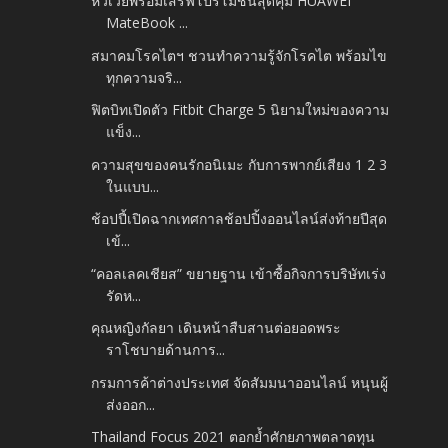
หัวเว่ยพร้อมเสิร์ฟโปรโมชันสุดคุ้ม HUAWEI
MateBook ...
สมาคมโรคไตฯ ชวนทำความรู้จักโรคไต พร้อมไข
ทุกความจริ...
ฟิตบิทเปิดตัว Fitbit Charge 5 นิยามใหม่ของความ
แข็ง...
ความสุขของคนรักอนิเมะ กับการพากย์เสียง 1 2 3
ในแบบ...
ช้อปปี้เปิดฉากเทศกาลช้อปปิ้งออนไลน์ส่งท้ายปีสุด
เข้...
“คอลเลคเชียส” ขยายฐาน เข้าซื้อกิจการบริษัทเร่ง
รัดห...
คุณหญิงกัลยา เดินหน้าสืบสานต่อยอดพระ
ราโชบายด้านการ...
กรมการค้าต่างประเทศ จัดสัมมนาออนไลน์ หนุนผู้
ส่งออก...
Thailand Focus 2021 ตอกย้ำศักยภาพตลาดทุน