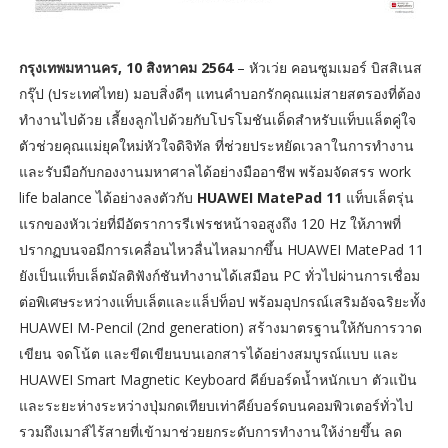
กรุงเทพมหานคร, 10 สิงหาคม 2564
– หัวเว่ย คอนซูมเมอร์ บิสสิเนส
กรุ๊ป (ประเทศไทย) มอบสิ่งดีๆ แทนคำบอกรักคุณแม่สายสตรองที่ต้อง
ทำงานไปด้วย เลี้ยงลูกไปด้วยกับโปรโมชันเด็ดสำหรับแท็บแล็ตคู่ใจ
ตัวช่วยคุณแม่ยุคใหม่หัวใจดิจิทัล ที่ช่วยประหยัดเวลาในการทำงาน
และรับมือกับกองงานมหาศาลได้อย่างมืออาชีพ พร้อมจัดสรร work
life balance ได้อย่างลงตัวกับ
HUAWEI MatePad 11
แท็บเล็ตรุ่น
แรกของหัวเว่ยที่มีอัตราการรีเฟรชหน้าจอสูงถึง 120 Hz ให้ภาพที่
ปรากฏบนจอมีการเคลื่อนไหวลื่นไหลมากขึ้น HUAWEI MatePad 11
ยังเป็นแท็บเล็ตมัลติฟังก์ชันทำงานได้เสมือน PC ทั่วไปผ่านการเชื่อม
ต่อพิเศษระหว่างแท็บเล็ตและแล็ปท็อป พร้อมอุปกรณ์เสริมอัจฉริยะทั้ง
HUAWEI M-Pencil (2nd generation) สร้างมาตรฐานให้กับการวาด
เขียน จดโน้ต และขีดเขียนบนเอกสารได้อย่างสมบูรณ์แบบ และ
HUAWEI Smart Magnetic Keyboard คีย์บอร์ดน้ำหนักเบา ตัวแป้น
และระยะห่างระหว่างปุ่มกดเทียบเท่าคีย์บอร์ดบนคอมพิวเตอร์ทั่วไป
รวมถึงเมาส์ไร้สายที่เข้ามาช่วยยกระดับการทำงานให้ง่ายขึ้น ลด