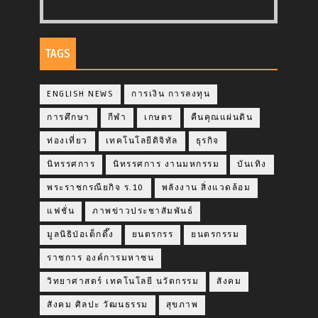
TAGS
ENGLISH NEWS
การเงิน การลงทุน
การศึกษา
กีฬา
เกษตร
คืนคุณแผ่นดิน
ท่องเที่ยว
เทคโนโลยีดิจิทัล
ธุรกิจ
นิทรรศการ
นิทรรศการ งานมหกรรม
บันเทิง
พระราชกรณียกิจ ร.10
พลังงาน สิ่งแวดล้อม
แฟชั่น
ภาพข่าวประชาสัมพันธ์
มูลนิธิป่อเต็กตึ๊ง
ยนตรกรร
ยนตรกรรม
ราชการ องค์การมหาชน
วิทยาศาสตร์ เทคโนโลยี นวัตกรรม
สังคม
สังคม ศิลปะ วัฒนธรรม
สุขภาพ