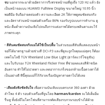
จบ
นอกจากจะมาด้วยอัตราการรีเฟรชหน้าจอที่สูงถึง 120 Hz แล้ว ยัง
เป็นหน้าจอแบบ HUAWEI FullView Display ขนาดใหญ่ 10.95 นิ้ว
พอดีมือ จับถือง่ายคล่องตัว ความละเอียด 2K ให้ภาพดูคมชัดสมจริง
และอัตราส่วนหน้าจอต่อตัวเครื่อง 86% รองรับรูปแบบการทำงาน ดู
หนัง ดื่มด่ำความบันเทิงไปจนถึงการแต่งภาพได้ครบเพลินตาและไร้
ภาพกระตุก
•
สีสันคมชัดสมจริงแม่ได้ใช้เป็นปลื้ม
ในส่วนของสีสันที่แสดงบนหน้า
จอก็ได้มาตรฐานด้วยช่วงสี DCI-P3 และที่ดูจะถูกใจคุณแม่สุดๆ ก็ต้อง
เทคโนโลยี TÜV Rheinland Low Blue Light (ฮาร์ดแวร์โซลูชัน)
และใบรับรอง TÜV Rheinland Flicker Free ที่ช่วยลดแสงสีฟ้าชนิด
อันตราย ทำให้ไม่ปวดตา และลดอาการเกร็งของกล้ามเนื้อดวงตาได้
เป็นอย่างดี ทีนี้คุณแม่ก็ไร้กังวลเรื่องปัญหาสายตาไปได้เลย
•
เสียงดังฟังชัดจับใจ
เพื่อความบันเทิงแบบครบรส 360 องศา ด้วย
ลำโพง 4 ตัว รอบตัวเครื่องที่จูนโดย
harman/kardon
จะได้เต็มอิ่ม
รื่นหู ทั้งยังมีไมโครโฟนที่สามารถตัดเสียงรบกวนรอบข้างได้ด้วย