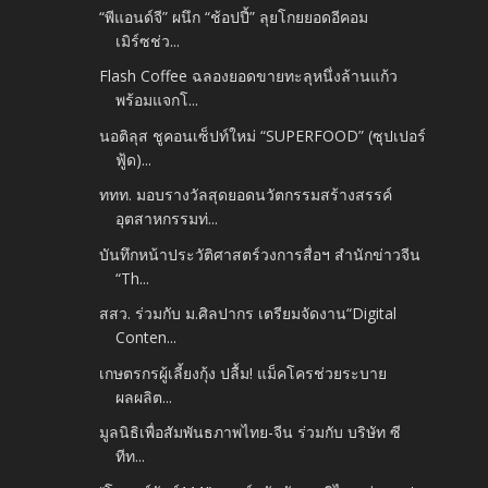
“พีแอนด์จี” ผนึก “ช้อปปี้” ลุยโกยยอดอีคอม
เมิร์ซช่ว...
Flash Coffee ฉลองยอดขายทะลุหนึ่งล้านแก้ว
พร้อมแจกโ...
นอติลุส ชูคอนเซ็ปท์ใหม่ “SUPERFOOD” (ซุปเปอร์
ฟู้ด)...
ททท. มอบรางวัลสุดยอดนวัตกรรมสร้างสรรค์
อุตสาหกรรมท่...
บันทึกหน้าประวัติศาสตร์วงการสื่อฯ สำนักข่าวจีน
“Th...
สสว. ร่วมกับ ม.ศิลปากร เตรียมจัดงาน“Digital
Conten...
เกษตรกรผู้เลี้ยงกุ้ง ปลื้ม! แม็คโครช่วยระบาย
ผลผลิต...
มูลนิธิเพื่อสัมพันธภาพไทย-จีน ร่วมกับ บริษัท ซี
ทีท...