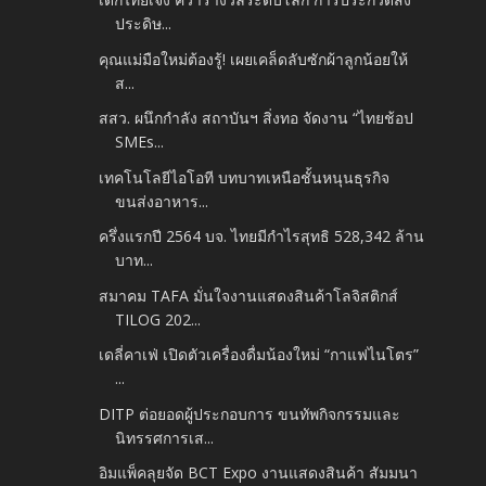
ประดิษ...
คุณแม่มือใหม่ต้องรู้! เผยเคล็ดลับซักผ้าลูกน้อยให้
ส...
สสว. ผนึกกำลัง สถาบันฯ สิ่งทอ จัดงาน “ไทยช้อป
SMEs...
เทคโนโลยีไอโอที บทบาทเหนือชั้นหนุนธุรกิจ
ขนส่งอาหาร...
ครึ่งแรกปี 2564 บจ. ไทยมีกำไรสุทธิ 528,342 ล้าน
บาท...
สมาคม TAFA มั่นใจงานแสดงสินค้าโลจิสติกส์
TILOG 202...
เดลี่คาเฟ่ เปิดตัวเครื่องดื่มน้องใหม่ “กาแฟไนโตร”
...
DITP ต่อยอดผู้ประกอบการ ขนทัพกิจกรรมและ
นิทรรศการเส...
อิมแพ็คลุยจัด BCT Expo งานแสดงสินค้า สัมมนา