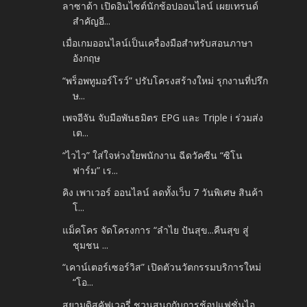
ลาซาด้า เปิดอินไซต์นักช้อปออนไลน์ เผยเทรนด์
สำคัญอี...
เมื่อเกมออนไลน์เป็นเครื่องมือสำหรับสอนภาษา
อังกฤษ
“พร็อพทูมอร์โรว์” ปรับโครงสร้างใหม่ รุกงานที่ปรึก
ษ...
เพจอีจัน จับมือพันธมิตร EPG และ Triple i ร่วมส่ง
เต...
“ไวไว” ใส่ใจห่วงใยพนักงาน ฉีดวัคซีน “ซิโน
ฟาร์ม” เร...
คิง เพาเวอร์ ออนไลน์ ลดทั้งเว็บ 7 วันพิเศษ สินค้า
โ...
แม็คโคร จัดโครงการ “ลำไย ปันสุข...คืนสุข สู่
ชุมชน ...
“เคาน์เตอร์เซอร์วิส” เปิดตัวนวัตกรรมบริการใหม่
“โอ...
สยามดิสคัฟเวอรี่ ชวนสนุกกับการช้อปแฟชั่นไอ