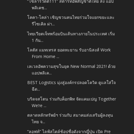
“โซลาร์วัตต์111” สตาร์ทอัพสัญชาติไทย ส่ง แอป
พลิเคช...
โคคา-โคล่า เชิญชวนคนไทยร่วมใจแยกขยะและ
รีไซเคิล ผ่า...
ไทยเวียตเจ็ทพร้อมบินเส้นทางภายในประเทศ เริ่ม
1 กัน...
โลตัส แมทเทรส ยอดทะยาน รับอานิสงส์ Work
From Home ...
เลเวลอัพความสุขในยุค New Normal 2021! ด้วย
แอปพลิเค...
BEST Logistics มุ่งสู่องค์กรปลอดโควิด ดูแลใส่ใจ
ฉีด...
บริดจสโตน ร่วมกับค็อกพิท จัดแคมเปญ Together
We’re ...
ตลาดหลักทรัพย์ฯ ร่วมกับ สมาคมส่งเสริมผู้ลงทุน
ไทย จ...
“ลอฟท์” ไลฟ์สไตล์ช้อปชื่อดังจากญี่ปุ่น เปิด Pre