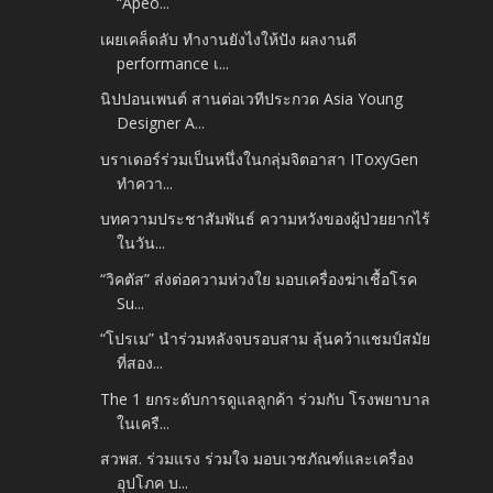
“Apeo...
เผยเคล็ดลับ ทำงานยังไงให้ปัง ผลงานดี
performance เ...
นิปปอนเพนต์ สานต่อเวทีประกวด Asia Young
Designer A...
บราเดอร์ร่วมเป็นหนึ่งในกลุ่มจิตอาสา IToxyGen
ทำควา...
บทความประชาสัมพันธ์ ความหวังของผู้ป่วยยากไร้
ในวัน...
“วิคตัส” ส่งต่อความห่วงใย มอบเครื่องฆ่าเชื้อโรค
Su...
“โปรเม” นำร่วมหลังจบรอบสาม ลุ้นคว้าแชมป์สมัย
ที่สอง...
The 1 ยกระดับการดูแลลูกค้า ร่วมกับ โรงพยาบาล
ในเครื...
สวพส. ร่วมแรง ร่วมใจ มอบเวชภัณฑ์และเครื่อง
อุปโภค บ...