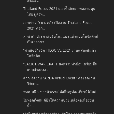
ส่งออก...
Thailand Focus 2021 ตอกย้ำศักยภาพตลาดทุน
ไทย ผู้ลงท...
ภาพข่าว “รมว. คลัง เปิดงาน Thailand Focus
2021 ตอก...
ลาซาด้าประกาศปรับโฉมแบรนด์ระบบโลจิสติกส์
เป็น “ลาซา...
“พาณิชย์” เปิด TILOG VE 2021 งานแสดงสินค้า
โลจิสติก...
“SACICT WAR CRAFT สงครามทำมือ” เตรียมขึ้น
แบบจำลองง...
สวก. จัดงาน “ARDA Virtual Event : ต่อยอดงาน
วิจัยเก...
ททท. ผนึก ‘ขายหัวเราะ’ จ่อฟื้นฟูท่องเที่ยวมิติใหม่...
ไม่ทอดทิ้งกัน ดีป้าให้ความช่วยเหลือต่อเนื่องปัน
น้ำ...
เด็กไทยเจ๋ง คว้ารางวัลระดับโลก การประกวดสิ่ง