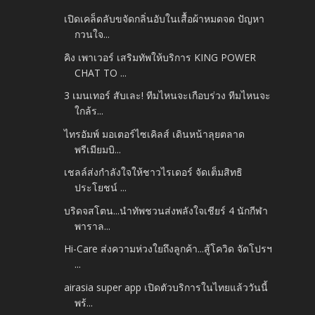
เปิดเคล็ดลับขจัดกลิ่นอับในเสื้อผ้าหมดจด ปัญหา
กวนใจ...
คิง เพาเวอร์ เสริมทัพให้บริการ KING POWER
CHAT TO ...
3 เมนเทอร์ สับเละ! ทีมไหนจะเกือบร่วง ทีมไหนจะ
ใกล้ร...
ไทรอัมพ์ มอเตอร์ไซเคิลส์ เดินหน้าลุยตลาด
พรีเมียมบิ...
เชลล์ส่งกำลังใจให้ชาวไรเดอร์ จัดเต็มสิทธิ
ประโยชน์ ...
บริดจสโตน...นำทัพชวนส่งพลังใจเชียร์ 4 นักกีฬา
พาราล...
Hi-Care ส่งความห่วงใยถึงลูกค้า...สู้โควิด จัดโปรฯ
...
airasia super app เปิดตัวบริการในไทยแล้ววันนี้
พร้...