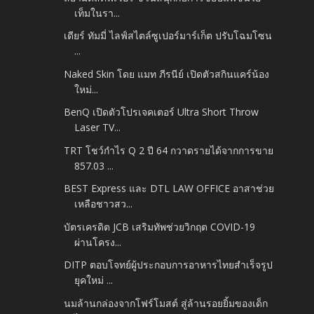
เท็มในรา...
เดียร์ ทัมมี่ ไลฟ์สไตล์ซูเปอร์มาร์เก็ต ปรับโฉมโซน
...
Naked Skin โดย แมท ภีรนีย์ เปิดตัวสกินแคร์น้อง
ใหม่...
BenQ เปิดตัวโปรเจคเตอร์ Ultra Short Throw
Laser TV...
TRT โชว์กำไร Q 2 ปี 64 กวาดรายได้จากการขาย
857.03 ...
BEST Express และ DTL LAW OFFICE อาสาช่วย
เหลือชาวสว...
บัตรเครดิต JCB เสริมทัพช่วยวิกฤต COVID-19
ผ่านโครง...
DITP ตอบโจทย์ผู้ประกอบการอาหารไทยสำเร็จรูป
ยุคใหม่ ...
นมล้านกล่องจากโฟร์โมสต์ สู่ล้านรอยยิ้มของเด็ก