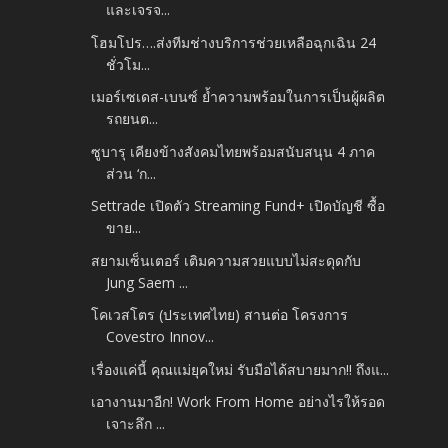
และเจรจ...
โฮมโปร….ส่งทีมช่างบริการช่วยเหลือฉุกเฉิน 24
ชั่วโม...
เมอร์เซเดส-เบนซ์ ย้ำความพร้อมในการเป็นผู้ผลิต
รถยนต...
ซูบารุ เคียงข้างสังคมไทยพร้อมสนับสนุน 4 ภาค
ส่วน ‘ก...
Settrade เปิดตัว Streaming Fund+ เปิดบัญชี ซื้อ
ขาย...
สยามเซ็นเตอร์ เติมความสวยแบบไม่สะดุดกับ
Jung Saem ...
โคเวสโตร (ประเทศไทย) สานต่อ โครงการ
Covestro Innov...
เรื่องแค่นี้ คุณแม่ยุคใหม่ รับมือได้สบายมาก!! ถึงแ...
เอางานมาอีก! Work From Home อย่างไรให้รอด
เจาะลึก ...