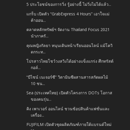
5 ประโยชน์ของการวิ่ง รู้อย่างนี้ ไม่วิ่งไม่ได้แล้ว...
แกร็บ เปิดตัว “GrabExpress 4 Hours” เอาใจแม่
ค้าออน...
ตลาดหลักทรัพย์ฯ จัดงาน Thailand Focus 2021
นำภาครั...
คุณหญิงกัลยา หนุนเดินหน้าเรียนออนไลน์ แม้โควิ
ดกระท...
โปรสาวไทยโชว์วงสวิงได้อย่างแข็งแกร่ง ศึกทรัสต์
กอล์...
“บีไชน์ เนเจอร์ซี” วิตามินซีผสานสารสกัดผลไม้
10 ชน...
Sea (ประเทศไทย) เปิดตัวโครงการ DOTs โอกาส
ของคนรุ่น...
คิง เพาเวอร์ ออนไลน์ ชวนช้อปสินค้าแฟชั่นและ
เครื่อง...
FUJIFILM เปิดตัวชุดผลิตภัณฑ์ภายใต้แบรนด์ใหม่