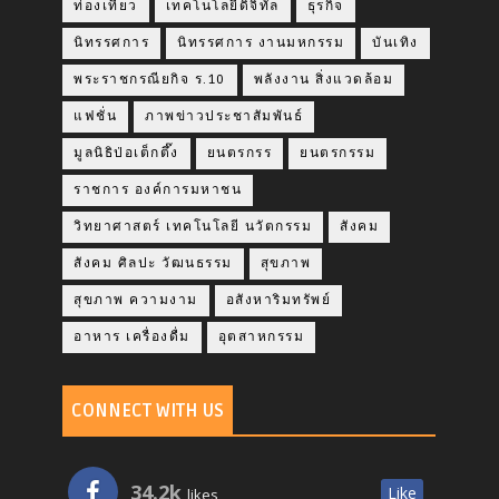
ท่องเที่ยว
เทคโนโลยีดิจิทัล
ธุรกิจ
นิทรรศการ
นิทรรศการ งานมหกรรม
บันเทิง
พระราชกรณียกิจ ร.10
พลังงาน สิ่งแวดล้อม
แฟชั่น
ภาพข่าวประชาสัมพันธ์
มูลนิธิป่อเต็กตึ๊ง
ยนตรกรร
ยนตรกรรม
ราชการ องค์การมหาชน
วิทยาศาสตร์ เทคโนโลยี นวัตกรรม
สังคม
สังคม ศิลปะ วัฒนธรรม
สุขภาพ
สุขภาพ ความงาม
อสังหาริมทรัพย์
อาหาร เครื่องดื่ม
อุตสาหกรรม
CONNECT WITH US
34.2k
Like
likes