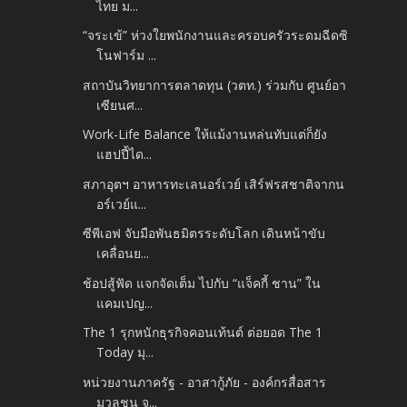
ไทย ม...
“จระเข้” ห่วงใยพนักงานและครอบครัวระดมฉีดซิ
โนฟาร์ม ...
สถาบันวิทยาการตลาดทุน (วตท.) ร่วมกับ ศูนย์อา
เซียนศ...
Work-Life Balance ให้แม้งานหล่นทับแต่ก็ยัง
แฮปปี้ได...
สภาอุตฯ อาหารทะเลนอร์เวย์ เสิร์ฟรสชาติจากน
อร์เวย์แ...
ซีพีเอฟ จับมือพันธมิตรระดับโลก เดินหน้าขับ
เคลื่อนย...
ช้อปสู้ฟัด แจกจัดเต็ม ไปกับ “แจ็คกี้ ชาน” ใน
แคมเปญ...
The 1 รุกหนักธุรกิจคอนเท้นต์ ต่อยอด The 1
Today มุ...
หน่วยงานภาครัฐ - อาสากู้ภัย - องค์กรสื่อสาร
มวลชน จ...