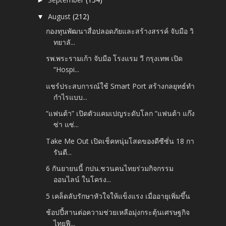
►
August
(212)
▼
กองทุนพัฒนาสื่อปลอดภัยและสร้างสรรค์ จับมือ วิ
ทยาลั...
รพ.พระรามเก้า จับมือ โรงแรม วี กรุงเทพ เปิด
“Hospi...
แชร์ประสบการณ์ใช้ Smart Port สร้างกลยุทธ์ทำ
กำไรแบบ...
“แฟนต้า” เปิดตัวแคมเปญระดับโลก “แฟนต้า แก๊ง
ซ่า แซ่...
Take Me Out เปิดเช็คหนุ่มโสดของดีซีซั่น 18 กา
รันตี...
6 กันยายนนี้ กปน.ชวนคนไทยร่วมกิจกรรม
ออนไลน์ ในโครง...
5 เคล็ดลับรักษาหัวใจให้แข็งแรง เมื่ออายุเพิ่มขึ้น
ช้อปปี้สานต่อความช่วยเหลือมุ่งกระตุ้นเศรษฐกิจ
ไทยฟื...