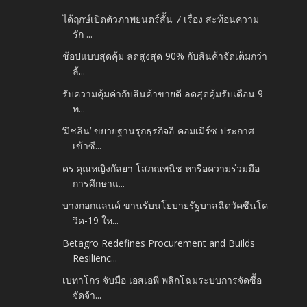
ได้ฤกษ์เปิดตัวภาพยนตร์สั้น 7 เรื่อง สะท้อนความ
รัก ...
ช้อปแบบสุดคุ้ม ลดสูงสุด 90% กับสินค้าจัดเต็มกว่า
ล้...
รับความคุ้มค่ากับสินค้าขายดี ลดสุดคุ้มรับเดือน 9
ท...
‘มิชลิน’ ขยายฐานรุกธุรกิจอี-คอมเมิร์ซ ประกาศ
เข้าซื...
ดร.คุณหญิงกัลยา โสภณพนิช หารือความร่วมมือ
การศึกษาแ...
บางกอกแลนด์ ขานรับนโยบายรัฐบาลฉีดวัคซีนโค
วิด-19 ให...
Betagro Redefines Procurement and Builds
Resilienc...
เบทาโกร จับมือ เอสเอพี พลิกโฉมระบบการจัดซื้อ
จัดจ้า...