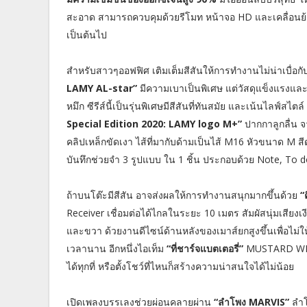
สะอาด สามารถควบคุมด้วยรีโมท หน้าจอ HD และเคลื่อนย้าย
เป็นต้นไป
สำหรับสาวๆออฟฟิศ เติมเต็มสีสันให้การทำงานไม่น่าเบื่อ
LAMY AL-star”
มีความเบาเป็นพิเศษ แต่วัสดุแข็งแรงแ
หมึก ซีรีส์นี้เป็นรุ่นพิเศษมีสีสันที่ทันสมัย และเน้นไลฟ์สไต
Special Edition 2020: LAMY logo M+”
ปากกาลูกลื่น 
คลิปเหล็กขัดเงา ไส้ที่มากับด้ามเป็นไส้ M16 หัวขนาด M สี
บันทึกช่วยจำ 3 รูปแบบ ใน 1 ชิ้น ประกอบด้วย Note, To d
ถ้าบนโต๊ะมีสีสัน อาจส่งผลให้การทำงานสนุกมากขึ้นด้วย
“ค
Receiver เชื่อมต่อได้ไกลในระยะ 10 เมตร สัมผัสนุ่มเสียงเง
และขวา ด้วยงานดีไซน์ด้านหลังของเมาส์ยกสูงขึ้นเพื่อไม่ใ
เวลานาน อีกหนึ่งไอเท็ม
“ที่ชาร์จแบตเตอรี่”
MUSTARD WIR
ได้ทุกที่ หรือตั้งโชว์ที่ไหนก็สร้างความน่าสนใจได้ไม่น้อย
เปิดเพลงบรรเลงช่วยผ่อนคลายผ่าน
“ลำโพง MARVIS”
ลำโพ