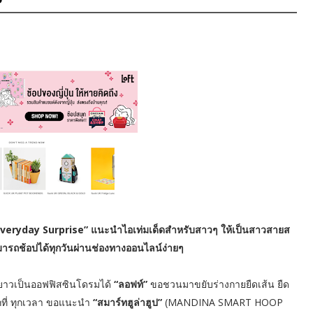
ท์ “Everyday Surprise” แนะนำไอเท่มเด็ดสำหรับสาวๆ ให้เป็นสาวสายส
ถช้อปได้ทุกวันผ่านช่องทางออนไลน์ง่ายๆ
ยะยาวเป็นออฟฟิสซินโดรมได้
“ลอฟท์”
ขอชวนมาขยับร่างกายยืดเส้น ยืด
กที่ ทุกเวลา ขอแนะนำ
“สมาร์ทฮูล่าฮูป”
(MANDINA SMART HOOP