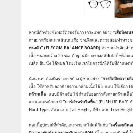
หากมีตัวช่วยซัพพอร์ตรองรับการกระแทก อย่าง
“เสื่อฟิตเน
กายมาพร้อมแนวเส้นบนเสื่อ ช่วยฝึกและตรวจสอบท่าทางข
ทรงตัว” (ELECOM BALANCE BOARD)
ตัวช่วยสำคัญสำห
เนื้อ ขนาดกว้าง 25 ซม. ตัวฐานมียางรองสลิปเปอร์ พร้อมแผ่นรอ
เบสิค ยืน นั่ง ได้หมด โดยเริ่มแรกในการฝึกให้จับที่กำแพงหร
นั่งนานๆ ต้องยืดร่างกายบ้าง ผู้ช่วยอย่าง
“ยางยืดฝึกความยื
เนื้อ ใช้สำหรับออกกำลังกายกล้ามเนื้อได้ 3 แบบ ให้เลือก
กล้ามเนื้อ”
แบบมีด้ามจับ ใช้สำหรับออกกำลังกายกล้ามเนื้อไ
แขนและหน้าอก มี
“บาร์สำหรับวิดพื้น”
(PUSH UP BAR) ด้าม
Hard Type, สีส้ม แบบ Tall Height, สีฟ้า แบบ Low Height ส
ตอนนี้อุปกรณ์ที่สำคัญและหายากไม่แพ้กันกับ
“เครื่องผลิ
มีความเข้มข้นของออกซิเจนสูง 90%
มีไอออนลบบริสุทธิ์ ใ