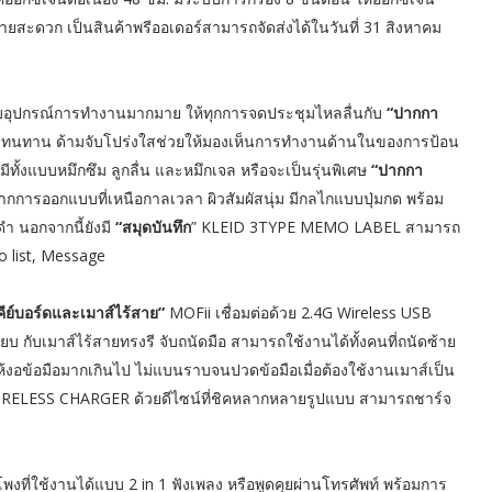
สะดวก เป็นสินค้าพรีออเดอร์สามารถจัดส่งได้ในวันที่ 31 สิงหาคม
กับอุปกรณ์การทำงานมากมาย ให้ทุกการจดประชุมไหลลื่นกับ
“ปากกา
ละทนทาน ด้ามจับโปร่งใสช่วยให้มองเห็นการทำงานด้านในของการป้อน
ล์ มีทั้งแบบหมึกซึม ลูกลื่น และหมึกเจล หรือจะเป็นรุ่นพิเศษ
“ปากกา
จากการออกแบบที่เหนือกาลเวลา ผิวสัมผัสนุ่ม มีกลไกแบบปุ่มกด พร้อม
ดำ นอกจากนี้ยังมี
“สมุดบันทึก
” KLEID 3TYPE MEMO LABEL สามารถ
o list, Message
ีย์บอร์ดและเมาส์ไร้สาย”
MOFii เชื่อมต่อด้วย 2.4G Wireless USB
ียบ กับเมาส์ไร้สายทรงรี จับถนัดมือ สามารถใช้งานได้ทั้งคนที่ถนัดซ้าย
ห้งอข้อมือมากเกินไป ไม่แบนราบจนปวดข้อมือเมื่อต้องใช้งานเมาส์เป็น
ELESS CHARGER ด้วยดีไซน์ที่ชิคหลากหลายรูปแบบ สามารถชาร์จ
งที่ใช้งานได้แบบ 2 in 1 ฟังเพลง หรือพูดคุยผ่านโทรศัพท์ พร้อมการ