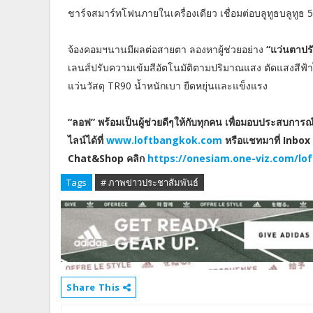
ชาร์จสมาร์ทโฟนภายในเครื่องเดียว เชื่อมต่อบลูทูธบลูทูธ 5
จ้องคอมฯนานมีผลต่อสายตา ลองหาผู้ช่วยอย่าง
“แว่นตาปรั
เลนส์ปรับความเข้มสีอัตโนมัติตามปริมาณแสง ตัดแสงสีฟ้
แว่นวัสดุ TR90 น้ำหนักเบา ยืดหยุ่นและแข็งแรง
“ลอฟ” พร้อมเป็นผู้ช่วยดีๆให้กับทุกคน เพื่อมอบประสบกา
ไลน์ได้ที่
www.loftbangkok.com
หรือแชทมาที่ Inbo
Chat&Shop คลิก
https://onesiam.one-viz.com/lof
Tags
# ภาพข่าวประชาสัมพันธ์
Share This