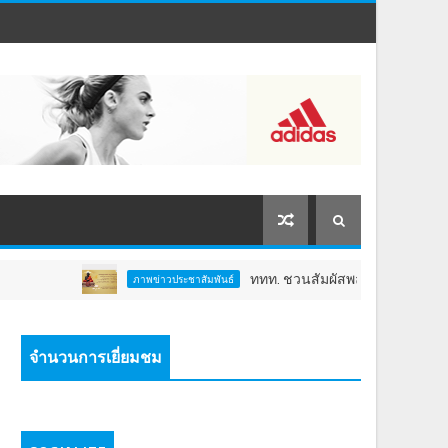
ททท. ชวนสัมผัสพลังแห่งศรัทธา ร่วมงาน "ห่
ภาพข่าวประชาสัมพันธ์
จำนวนการเยี่ยมชม