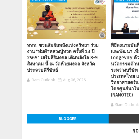
ททท. ชวนสัมผัสพลังแห่งศรัทธา ร่วม
พิธีลงนามบันท
งาน "ห่มผ้าหลวงปู่ทวด ครั้งที่ 13 ปี
และพัฒนา เพื
2569" เสริมสิริมงคล เติมพลังใจ 8-9
Longevity ด้
สิงหาคม นี้ ณ วัดห้วยมงคล จังหวัด
นวัตกรรมด้า
ประจวบคีรีขันธ์
ระหว่างบริษัท 
ประเทศไทย แ
Siam Outlook
Aug 06, 2026
วิทยาศาสตร์แ
โดยศูนย์นาโน
(NANOTEC)
Siam Outlook
BLOGGER
NO