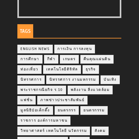
TAGS
ENGLISH NEWS
การเงิน การลงทุน
การศึกษา
กีฬา
เกษตร
คืนคุณแผ่นดิน
ท่องเที่ยว
เทคโนโลยีดิจิทัล
ธุรกิจ
นิทรรศการ
นิทรรศการ งานมหกรรม
บันเทิง
พระราชกรณียกิจ ร.10
พลังงาน สิ่งแวดล้อม
แฟชั่น
ภาพข่าวประชาสัมพันธ์
มูลนิธิป่อเต็กตึ๊ง
ยนตรกรร
ยนตรกรรม
ราชการ องค์การมหาชน
วิทยาศาสตร์ เทคโนโลยี นวัตกรรม
สังคม