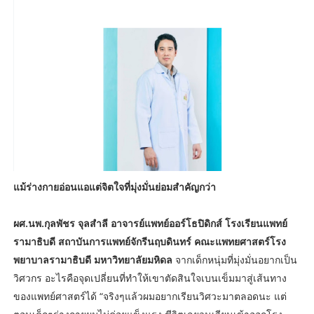
แม้ร่างกายอ่อนแอแต่จิตใจที่มุ่งมั่นย่อมสำคัญกว่า
ผศ.นพ.กุลพัชร จุลสำลี อาจารย์แพทย์ออร์โธปิดิกส์ โรงเรียนแพทย์
รามาธิบดี สถาบันการแพทย์จักรีนฤบดินทร์ คณะแพทยศาสตร์โรง
พยาบาลรามาธิบดี มหาวิทยาลัยมหิดล
จากเด็กหนุ่มที่มุ่งมั่นอยากเป็น
วิศวกร อะไรคือจุดเปลี่ยนที่ทำให้เขาตัดสินใจเบนเข็มมาสู่เส้นทาง
ของแพทย์ศาสตร์ได้ “จริงๆแล้วผมอยากเรียนวิศวะมาตลอดนะ แต่