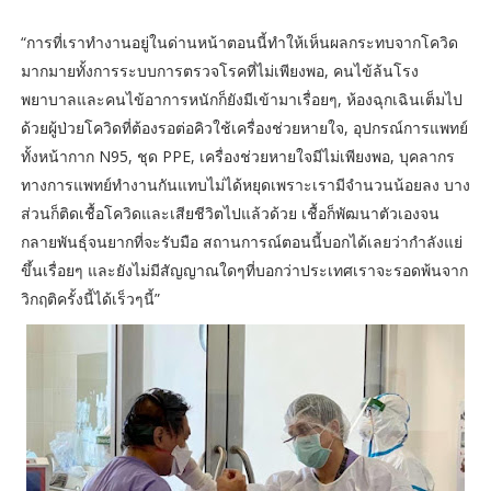
“การที่เราทำงานอยู่ในด่านหน้าตอนนี้ทำให้เห็นผลกระทบจากโควิด
มากมายทั้งการระบบการตรวจโรคที่ไม่เพียงพอ, คนไข้ล้นโรง
พยาบาลและคนไข้อาการหนักก็ยังมีเข้ามาเรื่อยๆ, ห้องฉุกเฉินเต็มไป
ด้วยผู้ป่วยโควิดที่ต้องรอต่อคิวใช้เครื่องช่วยหายใจ, อุปกรณ์การแพทย์
ทั้งหน้ากาก N95, ชุด PPE, เครื่องช่วยหายใจมีไม่เพียงพอ, บุคลากร
ทางการแพทย์ทำงานกันแทบไม่ได้หยุดเพราะเรามีจำนวนน้อยลง บาง
ส่วนก็ติดเชื้อโควิดและเสียชีวิตไปแล้วด้วย เชื้อก็พัฒนาตัวเองจน
กลายพันธุ์จนยากที่จะรับมือ สถานการณ์ตอนนี้บอกได้เลยว่ากำลังแย่
ขึ้นเรื่อยๆ และยังไม่มีสัญญาณใดๆที่บอกว่าประเทศเราจะรอดพ้นจาก
วิกฤติครั้งนี้ได้เร็วๆนี้”