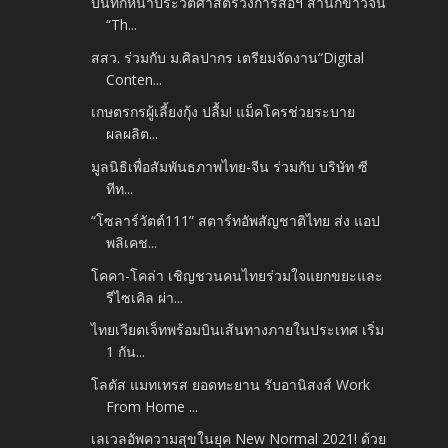
บันทึกหน้าประวัติศาสตร์วงการสื่อฯ สำนักข่าวจีน
“Th...
สสว. ร่วมกับ ม.ศิลปากร เตรียมจัดงาน“Digital
Conten...
เกษตรกรผู้เลี้ยงกุ้ง ปลื้ม! แม็คโครช่วยระบาย
ผลผลิต...
มูลนิธิเพื่อสัมพันธภาพไทย-จีน ร่วมกับ บริษัท ซี
ทีท...
“โซลาร์วัตต์111” สตาร์ทอัพสัญชาติไทย ส่ง แอป
พลิเคช...
โคคา-โคล่า เชิญชวนคนไทยร่วมใจแยกขยะและ
รีไซเคิล ผ่า...
ไทยเวียตเจ็ทพร้อมบินเส้นทางภายในประเทศ เริ่ม
1 กัน...
โลตัส แมทเทรส ยอดทะยาน รับอานิสงส์ Work
From Home ...
เลเวลอัพความสุขในยุค New Normal 2021! ด้วย