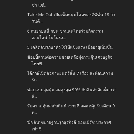
ซ่า แซ่...
Take Me Out เปิดเช็คหนุ่มโสดของดีซีซั่น 18 กา
รันตี...
6 กันยายนนี้ กปน.ชวนคนไทยร่วมกิจกรรม
ออนไลน์ ในโครง...
5 เคล็ดลับรักษาหัวใจให้แข็งแรง เมื่ออายุเพิ่มขึ้น
ช้อปปี้สานต่อความช่วยเหลือมุ่งกระตุ้นเศรษฐกิจ
ไทยฟื...
ได้ฤกษ์เปิดตัวภาพยนตร์สั้น 7 เรื่อง สะท้อนความ
รัก ...
ช้อปแบบสุดคุ้ม ลดสูงสุด 90% กับสินค้าจัดเต็มกว่า
ล้...
รับความคุ้มค่ากับสินค้าขายดี ลดสุดคุ้มรับเดือน 9
ท...
‘มิชลิน’ ขยายฐานรุกธุรกิจอี-คอมเมิร์ซ ประกาศ
เข้าซื...