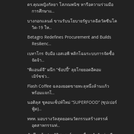
ดร.คุณหญิงกัลยา โสภณพนิช หารือความร่วมมือ
การศึกษาแ...
บางกอกแลนด์ ขานรับนโยบายรัฐบาลฉีดวัคซีนโค
วิด-19 ให...
Betagro Redefines Procurement and Builds
Resilienc...
เบทาโกร จับมือ เอสเอพี พลิกโฉมระบบการจัดซื้อ
จัดจ้า...
“พีแอนด์จี” ผนึก “ช้อปปี้” ลุยโกยยอดอีคอม
เมิร์ซช่ว...
Flash Coffee ฉลองยอดขายทะลุหนึ่งล้านแก้ว
พร้อมแจกโ...
นอติลุส ชูคอนเซ็ปท์ใหม่ “SUPERFOOD” (ซุปเปอร์
ฟู้ด)...
ททท. มอบรางวัลสุดยอดนวัตกรรมสร้างสรรค์
อุตสาหกรรมท่...