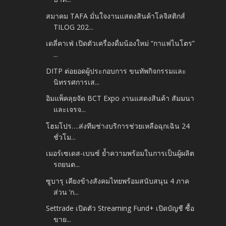
สมาคม TAFA มั่นใจงานแสดงสินค้าโลจิสติกส์
TILOG 202...
เดลี่คาเฟ่ เปิดตัวเครื่องดื่มน้องใหม่ “กาแฟไนโตร”
...
DITP ต่อยอดผู้ประกอบการ ขนทัพกิจกรรมและ
นิทรรศการเส...
อิมแพ็คลุยจัด BCT Expo งานแสดงสินค้า สัมมนา
และเจรจ...
โฮมโปร….ส่งทีมช่างบริการช่วยเหลือฉุกเฉิน 24
ชั่วโม...
เมอร์เซเดส-เบนซ์ ย้ำความพร้อมในการเป็นผู้ผลิต
รถยนต...
ซูบารุ เคียงข้างสังคมไทยพร้อมสนับสนุน 4 ภาค
ส่วน ‘ก...
Settrade เปิดตัว Streaming Fund+ เปิดบัญชี ซื้อ
ขาย...