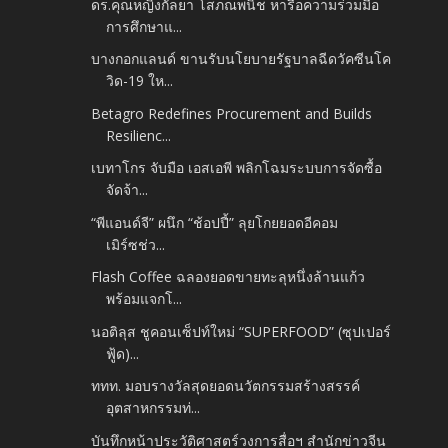
ดร.คุณหญิงกัลยา โสภณพนิช หารือความร่วมมือ
การศึกษาแ...
บางกอกแลนด์ ขานรับนโยบายรัฐบาลฉีดวัคซีนโค
วิด-19 ให...
Betagro Redefines Procurement and Builds
Resilienc...
เบทาโกร จับมือ เอสเอพี พลิกโฉมระบบการจัดซื้อ
จัดจ้า...
“พีแอนด์จี” ผนึก “ช้อปปี้” ลุยโกยยอดอีคอม
เมิร์ซช่ว...
Flash Coffee ฉลองยอดขายทะลุหนึ่งล้านแก้ว
พร้อมแจกโ...
นอติลุส ชูคอนเซ็ปท์ใหม่ “SUPERFOOD” (ซุปเปอร์
ฟู้ด)...
ททท. มอบรางวัลสุดยอดนวัตกรรมสร้างสรรค์
อุตสาหกรรมท่...
บันทึกหน้าประวัติศาสตร์วงการสื่อฯ สำนักข่าวจีน