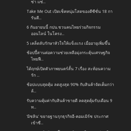
ซ่า แซ่...
Take Me Out เปิดเช็คหนุ่มโสดของดีซีซั่น 18 กา
รันตี...
6 กันยายนนี้ กปน.ชวนคนไทยร่วมกิจกรรม
ออนไลน์ ในโครง...
5 เคล็ดลับรักษาหัวใจให้แข็งแรง เมื่ออายุเพิ่มขึ้น
ช้อปปี้สานต่อความช่วยเหลือมุ่งกระตุ้นเศรษฐกิจ
ไทยฟื...
ได้ฤกษ์เปิดตัวภาพยนตร์สั้น 7 เรื่อง สะท้อนความ
รัก ...
ช้อปแบบสุดคุ้ม ลดสูงสุด 90% กับสินค้าจัดเต็มกว่า
ล้...
รับความคุ้มค่ากับสินค้าขายดี ลดสุดคุ้มรับเดือน 9
ท...
‘มิชลิน’ ขยายฐานรุกธุรกิจอี-คอมเมิร์ซ ประกาศ
เข้าซื...