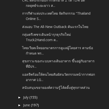
CRC ผลประกอบการไตรมาส 2 โต 12% อัด
กลยุทธ์ระยะยาว ส...
การกีฬาแห่งประเทศไทย จัดกิจกรรม “Thailand
Online S...
ส่งมอบ The All-New Outback คันแรกในไทย
กลุ่มตรีเพชรเดินหน้ารุกธุรกิจใหม่
Truck2Hand.com ต...
ไทยเวียตเจ็ทออกมาตรการดูแลผู้โดยสาร ตามข้อ
กำหนด พร...
สุขภาวะของระบบทางเดินอาหาร ขึ้นอยู่กับอาหาร
ที่มีปร...
แอลจีพร้อมให้คนไทยสัมผัสนวัตกรรมหน้ากากฟอก
อากาศ LG...
สนับสนุนขยายองค์ความรู้โค้ดดิ้งสู่ทุกภาคส่วน
July
(155)
►
June
(197)
►