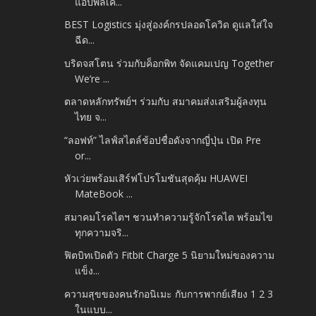
แอปพลิเค...
BEST Logistics มุ่งสู่องค์กรปลอดโควิด ดูแลใส่ใจ
ฉีด...
บริดจสโตน ร่วมกับค็อกพิท จัดแคมเปญ Together
We’re ...
ตลาดหลักทรัพย์ฯ ร่วมกับ สมาคมส่งเสริมผู้ลงทุน
ไทย จ...
“ลอฟท์” ไลฟ์สไตล์ช้อปชื่อดังจากญี่ปุ่น เปิด Pre
or...
หัวเว่ยพร้อมเสิร์ฟโปรโมชันสุดคุ้ม HUAWEI
MateBook ...
สมาคมโรคไตฯ ชวนทำความรู้จักโรคไต พร้อมไข
ทุกความจริ...
ฟิตบิทเปิดตัว Fitbit Charge 5 นิยามใหม่ของความ
แข็ง...
ความสุขของคนรักอนิเมะ กับการพากย์เสียง 1 2 3
ในแบบ...