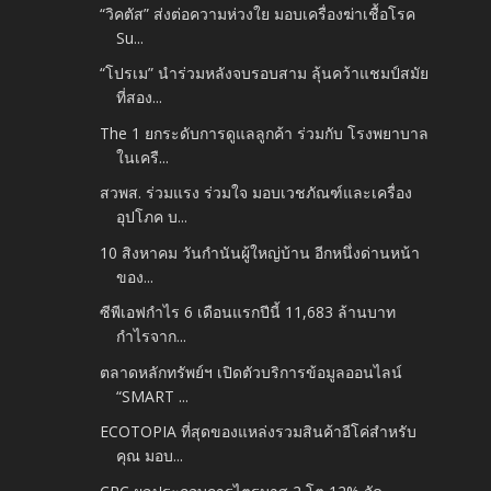
“วิคตัส” ส่งต่อความห่วงใย มอบเครื่องฆ่าเชื้อโรค
Su...
“โปรเม” นำร่วมหลังจบรอบสาม ลุ้นคว้าแชมป์สมัย
ที่สอง...
The 1 ยกระดับการดูแลลูกค้า ร่วมกับ โรงพยาบาล
ในเครื...
สวพส. ร่วมแรง ร่วมใจ มอบเวชภัณฑ์และเครื่อง
อุปโภค บ...
10 สิงหาคม วันกำนันผู้ใหญ่บ้าน อีกหนึ่งด่านหน้า
ของ...
ซีพีเอฟกำไร 6 เดือนแรกปีนี้ 11,683 ล้านบาท
กำไรจาก...
ตลาดหลักทรัพย์ฯ เปิดตัวบริการข้อมูลออนไลน์
“SMART ...
ECOTOPIA ที่สุดของแหล่งรวมสินค้าอีโค่สำหรับ
คุณ มอบ...