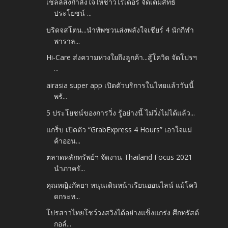
เชลล์ส่งกำลังใจให้ชาวไรเดอร์ จัดเต็มสิทธิ
ประโยชน์ ...
บริดจสโตน...นำทัพชวนส่งพลังใจเชียร์ 4 นักกีฬา
พาราล...
Hi-Care ส่งความห่วงใยถึงลูกค้า...สู้โควิด จัดโปรฯ
...
airasia super app เปิดตัวบริการในไทยแล้ววันนี้
พร้...
5 ประโยชน์ของการวิ่ง รู้อย่างนี้ ไม่วิ่งไม่ได้แล้ว...
แกร็บ เปิดตัว “GrabExpress 4 Hours” เอาใจแม่
ค้าออน...
ตลาดหลักทรัพย์ฯ จัดงาน Thailand Focus 2021
นำภาครั...
คุณหญิงกัลยา หนุนเดินหน้าเรียนออนไลน์ แม้โควิ
ดกระท...
โปรสาวไทยโชว์วงสวิงได้อย่างแข็งแกร่ง ศึกทรัสต์
กอล์...