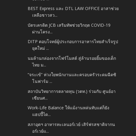
BEST Express และ DTL LAW OFFICE อาสาช่วย
เหลือชาวสว...
บัตรเครดิต JCB เสริมทัพช่วยวิกฤต COVID-19
ผ่านโครง...
DITP ตอบโจทย์ผู้ประกอบการอาหารไทยสำเร็จรูป
ยุคใหม่ ...
นมล้านกล่องจากโฟร์โมสต์ สู่ล้านรอยยิ้มของเด็ก
ไทย ม...
“จระเข้” ห่วงใยพนักงานและครอบครัวระดมฉีดซิ
โนฟาร์ม ...
สถาบันวิทยาการตลาดทุน (วตท.) ร่วมกับ ศูนย์อา
เซียนศ...
Work-Life Balance ให้แม้งานหล่นทับแต่ก็ยัง
แฮปปี้ได...
สภาอุตฯ อาหารทะเลนอร์เวย์ เสิร์ฟรสชาติจากน
อร์เวย์แ...