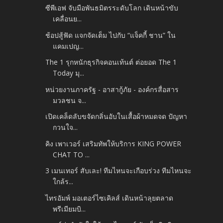
ซีพีเอฟ จับมือพันธมิตรระดับโลก เดินหน้าขับ
เคลื่อนย...
ช้อปสู้ฟัด แจกจัดเต็ม ไปกับ “แจ็คกี้ ชาน” ใน
แคมเปญ...
The 1 รุกหนักธุรกิจคอนเท้นต์ ต่อยอด The 1
Today มุ...
หน่วยงานภาครัฐ - อาสากู้ภัย - องค์กรสื่อสาร
มวลชน จ...
เปิดเคล็ดลับขจัดกลิ่นอับในเสื้อผ้าหมดจด ปัญหา
กวนใจ...
คิง เพาเวอร์ เสริมทัพให้บริการ KING POWER
CHAT TO ...
3 เมนเทอร์ สับเละ! ทีมไหนจะเกือบร่วง ทีมไหนจะ
ใกล้ร...
ไทรอัมพ์ มอเตอร์ไซเคิลส์ เดินหน้าลุยตลาด
พรีเมียมบิ...