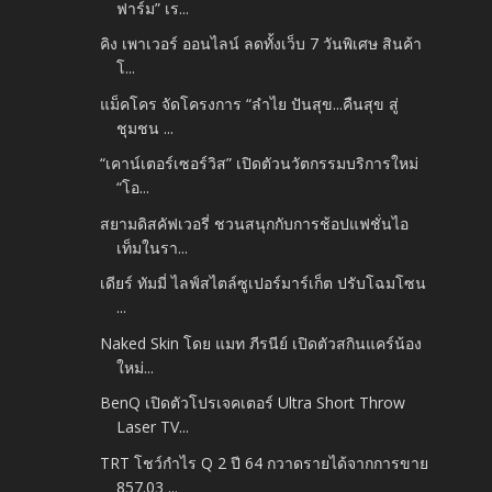
ฟาร์ม” เร...
คิง เพาเวอร์ ออนไลน์ ลดทั้งเว็บ 7 วันพิเศษ สินค้า
โ...
แม็คโคร จัดโครงการ “ลำไย ปันสุข...คืนสุข สู่
ชุมชน ...
“เคาน์เตอร์เซอร์วิส” เปิดตัวนวัตกรรมบริการใหม่
“โอ...
สยามดิสคัฟเวอรี่ ชวนสนุกกับการช้อปแฟชั่นไอ
เท็มในรา...
เดียร์ ทัมมี่ ไลฟ์สไตล์ซูเปอร์มาร์เก็ต ปรับโฉมโซน
...
Naked Skin โดย แมท ภีรนีย์ เปิดตัวสกินแคร์น้อง
ใหม่...
BenQ เปิดตัวโปรเจคเตอร์ Ultra Short Throw
Laser TV...
TRT โชว์กำไร Q 2 ปี 64 กวาดรายได้จากการขาย
857.03 ...