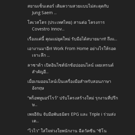
สยามเซ็นเตอร์ เติมความสวยแบบไม่สะดุดกับ
Jung Saem ...
โคเวสโตร (ประเทศไทย) สานต่อ โครงการ
Covestro Innov...
เรื่องแค่นี้ คุณแม่ยุคใหม่ รับมือได้สบายมาก!! ถึงแ...
เอางานมาอีก! Work From Home อย่างไรให้รอด
เจาะลึก ...
ลาซาด้า เปิดอินไซต์นักช้อปออนไลน์ เผยเทรนด์
สำคัญอี...
เมื่อเกมออนไลน์เป็นเครื่องมือสำหรับสอนภาษา
อังกฤษ
“พร็อพทูมอร์โรว์” ปรับโครงสร้างใหม่ รุกงานที่ปรึก
ษ...
เพจอีจัน จับมือพันธมิตร EPG และ Triple i ร่วมส่ง
เต...
“ไวไว” ใส่ใจห่วงใยพนักงาน ฉีดวัคซีน “ซิโน