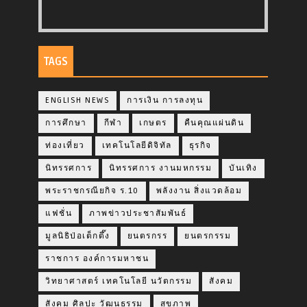
TAGS
ENGLISH NEWS
การเงิน การลงทุน
การศึกษา
กีฬา
เกษตร
คืนคุณแผ่นดิน
ท่องเที่ยว
เทคโนโลยีดิจิทัล
ธุรกิจ
นิทรรศการ
นิทรรศการ งานมหกรรม
บันเทิง
พระราชกรณียกิจ ร.10
พลังงาน สิ่งแวดล้อม
แฟชั่น
ภาพข่าวประชาสัมพันธ์
มูลนิธิป่อเต็กตึ๊ง
ยนตรกรร
ยนตรกรรม
ราชการ องค์การมหาชน
วิทยาศาสตร์ เทคโนโลยี นวัตกรรม
สังคม
สังคม ศิลปะ วัฒนธรรม
สุขภาพ