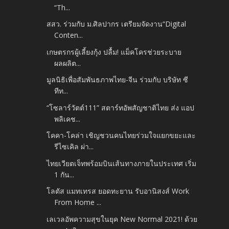
“Th...
สสว. ร่วมกับ ม.ศิลปากร เตรียมจัดงาน“Digital
Conten...
เกษตรกรผู้เลี้ยงกุ้ง ปลื้ม! แม็คโครช่วยระบาย
ผลผลิต...
มูลนิธิเพื่อสัมพันธภาพไทย-จีน ร่วมกับ บริษัท ซี
ทีท...
“โซลาร์วัตต์111” สตาร์ทอัพสัญชาติไทย ส่ง แอป
พลิเคช...
โคคา-โคล่า เชิญชวนคนไทยร่วมใจแยกขยะและ
รีไซเคิล ผ่า...
ไทยเวียตเจ็ทพร้อมบินเส้นทางภายในประเทศ เริ่ม
1 กัน...
โลตัส แมทเทรส ยอดทะยาน รับอานิสงส์ Work
From Home ...
เลเวลอัพความสุขในยุค New Normal 2021! ด้วย