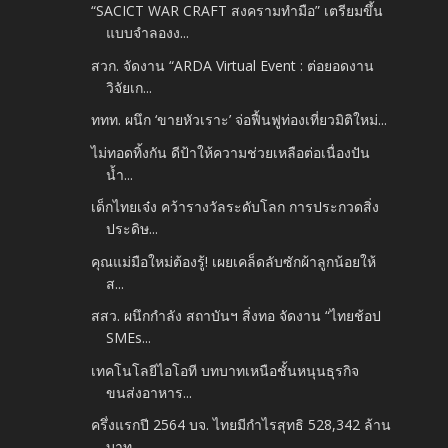
“SACICT WAR CRAFT สงครามทำมือ” เตรียมขึ้น
แบบจำลองง...
สวก. จัดงาน “ARDA Virtual Event : ต่อยอดงาน
วิจัยเก...
ททท. ผนึก ‘ขายหัวเราะ’ จ่อฟื้นฟูท่องเที่ยวมิติใหม่...
ไม่ทอดทิ้งกัน ดีป้าให้ความช่วยเหลือต่อเนื่องปัน
น้ำ...
เด็กไทยเจ๋ง คว้ารางวัลระดับโลก การประกวดสิ่ง
ประดิษ...
คุณแม่มือใหม่ต้องรู้! เผยเคล็ดลับซักผ้าลูกน้อยให้
ส...
สสว. ผนึกกำลัง สถาบันฯ สิ่งทอ จัดงาน “ไทยช้อป
SMEs...
เทคโนโลยีไอโอที บทบาทเหนือชั้นหนุนธุรกิจ
ขนส่งอาหาร...
ครึ่งแรกปี 2564 บจ. ไทยมีกำไรสุทธิ 528,342 ล้าน
บาท...