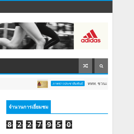
ททท. ชวนสัมผัสพลังแห่งศรัทธา ร่วมงาน 
ภาพข่าวประชาสัมพันธ์
จำนวนการเยี่ยมชม
8
2
2
7
9
5
0