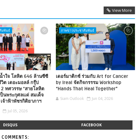
View More
ัมพันธ์
ภาพข่าวประชาสัมพันธ์
งน้ำใจ โลหิต 646 ล้านซีซี
เดอร์มาติกช์ ร่วมกับ Art for Cancer
ีวิต เดอะมอลล์ กรุ๊ป
by Ireal จัดกิจกรรรม Workshop
2 ทศวรรษ “สายโลหิต
“Hands That Heal Together”
ป็นพระกุศลแด่ สมเด็จ
Siam Outlook
Jun 04, 2026
 เจ้าฟ้าพัชรกิติยาภาฯ
Jul 05, 2026
DISQUS
FACEBOOK
 COMMENTS: