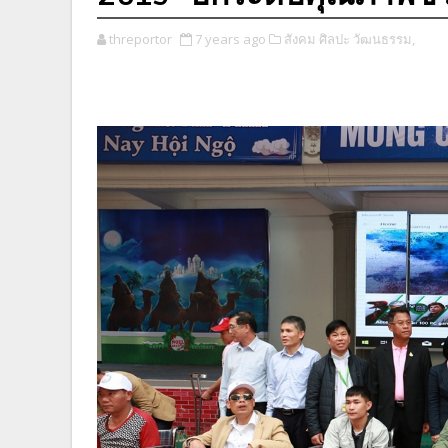
threportor
7 years ago
สังคม ศิลปะ วัฒนธรรม,