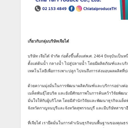
เกี่ยวกับกลุ่มบริษัทเจียไต๋
บริษัท เจียไต๋ จำกัด ก่อตั้งขึ้นตั้งแต่พ.ศ. 2464 ปัจจุบันเ
ตั้งแต่ต้นน้ำ กลางน้ำ ไปสู่ปลายน้ำ โดยมีผลิตภัณฑ์และบริกา
เทคโนโลยีเพื่อการเพาะปลูก ไปจนถึงการส่งมอบผลผลิตที่
ด้วยความมุ่งมั่นในการพัฒนาผลิตภัณฑ์และบริการอย่างต่อเน
เมล็ดพันธุ์ไฮบริด และยังมีศักยภาพในการค้นคว้าวิจัยพัฒ
มั่นใจให้กับผู้บริโภค โดยมีสำนักวิจัยและพัฒนาธุรกิจเมล็ดพ
จังหวัดกาญจนบุรีและจังหวัดสุพรรณบุรี และมีบริษัทสาขาอี
ที่เจียไต๋ เรายึดมั่นในการดำเนินธุรกิจบนพื้นฐานของคุณธ