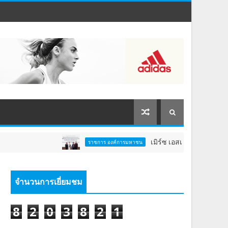
เมิร์ซ เอสเธติกส์ จับมือ นาโนเทค
ราชการ องค์การมหาชน
จำนวนการเยี่ยมชม
8
2
0
3
8
2
1