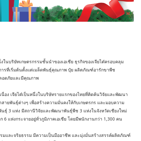
ป็นหนึ่งในบริษัทเกษตรกรรมชั้นนำของเอเชีย ธุรกิจของเจียไต๋ครอบคลุม
รที่เริ่มต้นตั้งแต่เมล็ดพันธุ์คุณภาพ ปุ๋ย ผลิตภัณฑ์อารักขาพืช
ปลอดภัยและมีคุณภาพ
ื่อง เจียไต๋เป็นหนึ่งในบริษัทรายแรกของไทยที่คิดค้นวิจัยและพัฒนา
นาสายพันธุ์ต่างๆ เพื่อสร้างความมั่นคงให้กับเกษตรกร และมอบความ
ันธุ์ 3 แห่ง มีสถานีวิจัยและพัฒนาพันธุ์พืช 3 แห่งในจังหวัดเชียงใหม่
ก 6 แห่งกระจายอยู่ทั่วภูมิภาคเอเชีย โดยมีพนักงานกว่า 1,300 คน
รรมและจริยธรรม มีความเป็นมืออาชีพ และมุ่งมั่นสร้างสรรค์ผลิตภัณฑ์