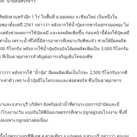
 บาท" นายสมพรกล่าว
ผักสวนครัวอีก 1 ไร่ ในพื้นที่ อ.จอมทอง จ.เชียงใหม่ เป็นหนึ่งใน
ฟมาตั้งแต่ปี 2561 กล่าวว่า หลังจากใช้น้ำปุ๋ยจากฟาร์มสุกรจอมทอง ไม่
งช่วยลดการใช้ปุ๋ยเคมี และผลผลิตเพิ่มขึ้น ก่อนหน้านี้ต้องใช้ปุ๋ยเคมี
นั้น เพราะน้ำที่ได้นี้มีสารอาหารที่เหมาะกับพืชแล้ว ช่วยให้มีผลผลิต
,000 กิโลกรัม หลังจากใช้น้ำปุ๋ยปัจจุบันได้ผลผลิตเพิ่มเป็น 3,000 กิโลกรัม
ส ที่เป็นธาตุอาหารสำคัญต่อการเจริญเติบโตของพืช
่าวว่า หลังจากใช้ “น้ำปุ๋ย” มีผลผลิตเพิ่มเป็นไร่ละ 2,500 กิโลกรัมจากที่
ว่าเท่าตัว เพราะน้ำปุ๋ยมีไนโตรเจนและฟอสฟอรัส ซึ่งเป็นธาตุอาหาร
าและจ.สระบุรี บริษัทฯ ยังพร้อมนำน้ำที่ผ่านระบบการบำบัดและมี
าน/วัน แบ่งปันให้พี่น้องเกษตรกรที่เพาะปลูกอยู่รอบโรงงาน ซึ่งที่
งเพาะปลูกอย่างต่อเนื่อง
้อไก่ครบวงจรซีพีเอฟ ต.ตาลเดี่ยว อ.แก่งคอย จ.สระบุรี กล่าวว่า ตนเอง