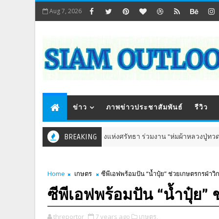
Aug 7, 2026
ข่าว
ภาพข่าวประชาสัมพันธ์
รีวิว
ททท. ชวนสัมผัสพลังแห่งศรัทธา ร่วมงาน "ห่มผ้าหลวงปู่ทวด ครั้งที่ 13 ปี 
BREAKING
์
Home
เกษตร
ซีพีเอฟพร้อมปัน “น้ำปุ๋ย” ช่วยเกษตรกรฝ่าวิก
ซีพีเอฟพร้อมปัน “น้ำปุ๋ย”
threportor
7 years ago
เกษตร,