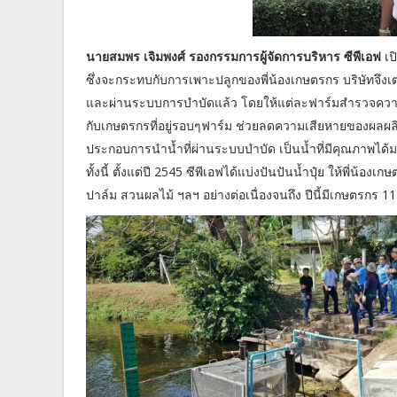
นายสมพร เจิมพงศ์ รองกรรมการผู้จัดการบริหาร ซีพีเอฟ
เป
ซึ่งจะกระทบกับการเพาะปลูกของพี่น้องเกษตรกร บริษัทจึ
และผ่านระบบการบำบัดแล้ว โดยให้แต่ละฟาร์มสำรวจความต้
กับเกษตรกรที่อยู่รอบๆฟาร์ม ช่วยลดความเสียหายของผลผลิ
ประกอบการนำน้ำที่ผ่านระบบบำบัด เป็นน้ำที่มีคุณภาพ
ทั้งนี้ ตั้งแต่ปี 2545 ซีพีเอฟได้แบ่งปันปันน้ำปุ๋ย ให้พี่น
ปาล์ม สวนผลไม้ ฯลฯ อย่างต่อเนื่องจนถึง ปีนี้มีเกษตรกร 