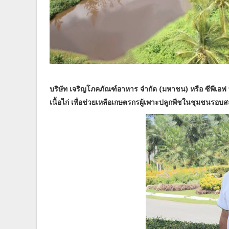
บริษัท เจริญโภคภัณฑ์อาหาร จำกัด (มหาชน) หรือ ซีพีเอ
เนื้อไก่ เพื่อช่วยเหลือเกษตรกรผู้เพาะปลูกพืชในชุมช