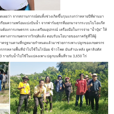
ิดเผยว่า จากสถานการณ์ฝนทิ้งช่วงเกิดขึ้นรุนแรงกว่าหลายปีที่ผ่านมา
งเตรียมความพร้อมแบ่งปันน้ำ จากฟาร์มสุกรที่ออกมาจากระบบไบโอแก๊ส
องการเกษตรกร และเตรียมอุปกรณ์ เครื่องมือในการจ่าย “น้ำปุ๋ย” ให้
ตทางการเกษตรจากวิกฤติแล้ง ตอบรับนโยบายของภาครัฐที่ให้ผู้
ได้มาตรฐานตามที่กฎหมายกำหนดแล้วมาช่วยการเพาะปลูกของเกษตรกร
้องเกษตรกรหลายพื้นที่นำไปใช้ในไร่อ้อย ข้าวโพด มันสำปะหลัง ยูคาลิปตัส
113 รายรับน้ำไปใช้ในแปลงเพาะปลูกบนพื้นที่รวม 3,650 ไร่