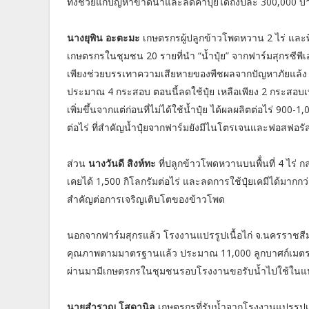
ทั้งช่วยแก้ปัญหาขาดน้ำและลดค่าปุ๋ยได้ถึงปีละ 300,000
นางยุพิน อะตะมะ
เกษตรกรผู้ปลูกข้าวโพดหวาน 2 ไร่ และพืช
เกษตรกรในชุมชน 20 รายที่นำ “น้ำปุ๋ย” จากฟาร์มสุกรซีพีเอ
เพียงช่วยบรรเทาความเสียหายของพืชผลจากปัญหาภัยแล้ง แต่ยั
ประมาณ 4 กระสอบ ตอนนี้ลดใช้ปุ๋ย เหลือเพียง 2 กระสอบเท่า
เพิ่มขึ้นจากแต่ก่อนที่ไม่ได้ใช้น้ำปุ๋ย ได้ผลผลิตต่อไร่ 900-1
ต่อไร่ ที่สำคัญน้ำปุ๋ยจากฟาร์มยังมีไนโตรเจนและฟอสฟอรั
ส่วน
นางวันดี สิงห์ทะ
ที่ปลูกข้าวโพดหวานบนพื้่นที่ 4 ไร่ กล
เคยได้ 1,500 กิโลกรัมต่อไร่ และลดการใช้ปุ๋ยเคมีได้มากก
สำคัญต่อการเจริญเติบโตของข้าวโพด
นอกจากฟาร์มสุกรแล้ว โรงงานแปรรูปเนื้อไก่ จ.นครราชสีม
คุณภาพตามมาตรฐานแล้ว ประมาณ 11,000 ลูกบาศก์เมตร/โรงง
ผ่านมามีเกษตรกรในชุมชนรอบโรงงานขอรับน้ำไปใช้ในแปล
นายสำราญ โสดานิล
เกษตรกรที่รับน้ำจากโรงงานแปรรูปเนื