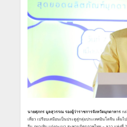
นายศุภกร มูลสุวรรณ รองผู้ว่าราชการจังหวัดมุกดาหาร
กล
เที่ยว เปรียบเสมือนเป็นประตูสู่กลุ่มประเทศอินโดจีน เต็มไ
จีน ภูผาเทิบ แก่งกะเบา สะพานมิตรภาพไทย – ลาว แห่งที่ 2