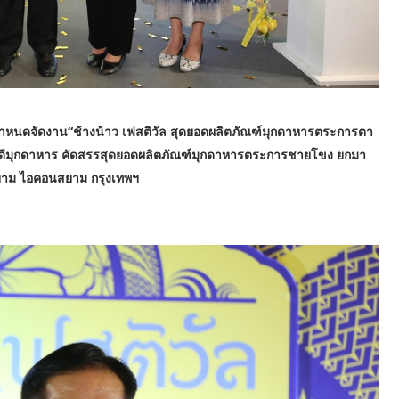
กำหนดจัดงาน“ช้างน้าว เฟสติวัล สุดยอดผลิตภัณฑ์มุกดาหารตระการตา
ดีมุกดาหาร คัดสรรสุดยอดผลิตภัณฑ์มุกดาหารตระการชายโขง ยกมา
สยาม ไอคอนสยาม กรุงเทพฯ