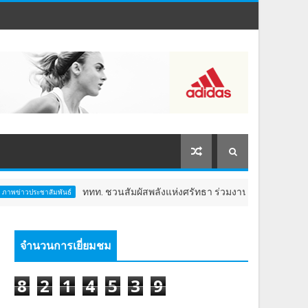
ททท. ชวนสัมผัสพลังแห่งศรัทธา ร่วมงาน "ห่มผ้าหลวงปู่ทวด ครั้งที่ 13 ปี 
์
จำนวนการเยี่ยมชม
8
2
1
4
5
3
9