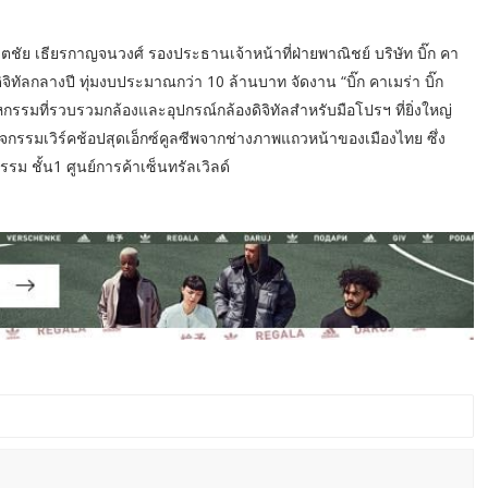
ชัย เธียรกาญจนวงศ์ รองประธานเจ้าหน้าที่ฝ่ายพาณิชย์ บริษัท บิ๊ก คา
จิทัลกลางปี ทุ่มงบประมาณกว่า 10 ล้านบาท จัดงาน “บิ๊ก คาเมร่า บิ๊ก
รรมที่รวบรวมกล้องและอุปกรณ์กล้องดิจิทัลสำหรับมือโปรฯ ที่ยิ่งใหญ่
ิจกรรมเวิร์คช้อปสุดเอ็กซ์คูลซีพจากช่างภาพแถวหน้าของเมืองไทย ซึ่ง
รม ชั้น1 ศูนย์การค้าเซ็นทรัลเวิลด์