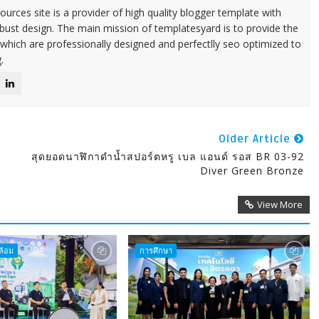
urces site is a provider of high quality blogger template with
ust design. The main mission of templatesyard is to provide the
 which are professionally designed and perfectlly seo optimized to
.
Older Article
สุดยอดนาฬิกาดำน้ำสปอร์ตหรู เบล แอนด์ รอส BR 03-92
Diver Green Bronze
View More
ล้อม
การศึกษา