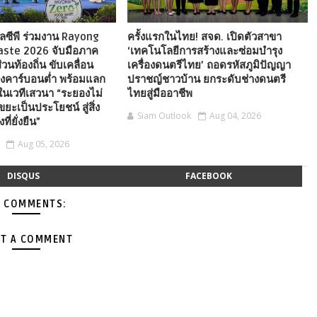
ลซีพี ร่วมงาน Rayong
ครั้งแรกในไทย! สจด. เปิดตัวสาขา
aste 2026 จับมือภาค
‘เทคโนโลยีการสร้างและซ่อมบำรุง
วนท้องถิ่น ขับเคลื่อน
เครื่องดนตรีไทย’ ถอดรหัสภูมิปัญญา
ืองคาร์บอนต่ำ พร้อมแลก
ปราชญ์ชาวบ้าน ยกระดับช่างดนตรี
้ในเวทีเสวนา “ระยองไม่
ไทยสู่มืออาชีพ
ยะเป็นประโยชน์ สู่สิ่ง
Siam Outlook
Aug 04, 2026
่ยั่งยืน”
Aug 05, 2026
DISQUS
FACEBOOK
 COMMENTS:
T A COMMENT