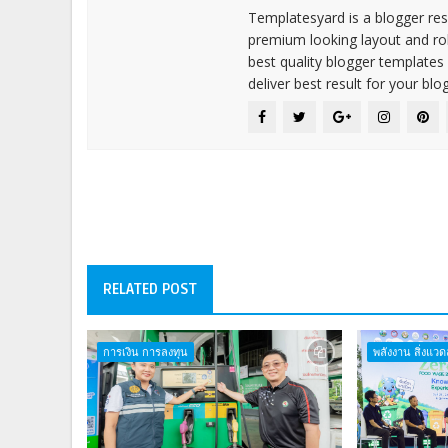
Templatesyard is a blogger reso
premium looking layout and rob
best quality blogger templates
deliver best result for your blog
RELATED POST
การเงิน การลงทุน
พลังงาน สิ่งแวด