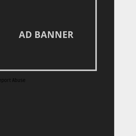
AD BANNER
eport Abuse