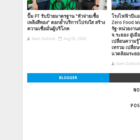
ปั๊ม PT รับป้ายมาตรฐาน "หัวจ่ายเชื้อ
โรงไฟฟ้าบีแอ
เพลิงสีทอง" ตอกย้ำบริการโปร่งใส สร้าง
Zero Food W
ความเชื่อมั่นผู้บริโภค
รัฐ-หน่วยงานส่
จ.ระยอง สู่เม
Siam Outlook
Aug 05, 2026
เปลี่ยนความรู
เทรวม เปลี่ยนข
แวดล้อมระยองที
Siam Outlook
BLOGGER
NO
POS