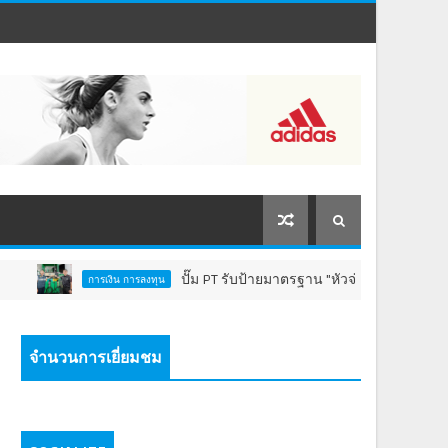
ปั๊ม PT รับป้ายมาตรฐาน "หัวจ่ายเชื้อเพลิงสีทอง" ตอกย้
การเงิน การลงทุน
จำนวนการเยี่ยมชม