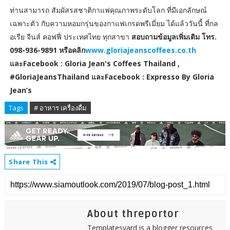
ท่านสามารถ สัมผัสรสชาติกาแฟคุณภาพระดับโลก ที่มีเอกลักษณ์
เฉพาะตัว กับความหอมกรุ่นของกาแฟเกรดพรีเมี่ยม ได้แล้ววันนี้ ที่กล
อเรีย จีนส์ คอฟฟี่ ประเทศไทย ทุกสาขา
สอบถามข้อมูลเพิ่มเติม โทร.
098-936-9891 หรือคลิก
www.gloriajeanscoffees.co.th
และFacebook : Gloria Jean's Coffees Thailand ,
#GloriaJeansThailand และFacebook : Expresso By Gloria
Jean’s
Tags
# อาหาร เครื่องดื่ม
Share This
About threportor
Templatesyard is a blogger resources