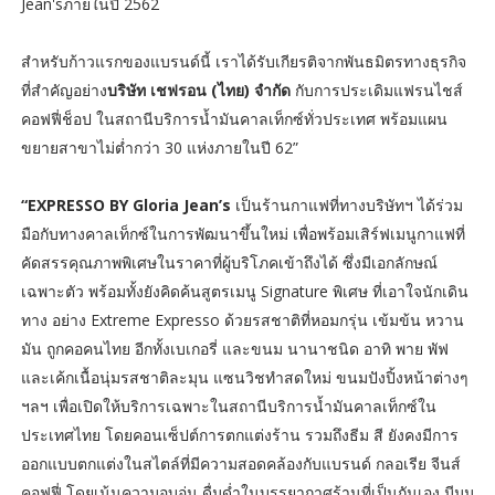
Jean'sภายในปี 2562
สำหรับก้าวแรกของแบรนด์นี้ เราได้รับเกียรติจากพันธมิตรทางธุรกิจ
ที่สำคัญอย่าง
บริษัท เชฟรอน (ไทย) จำกัด
กับการประเดิมแฟรนไชส์
คอฟฟี่ช็อป ในสถานีบริการน้ำมันคาลเท็กซ์ทั่วประเทศ พร้อมแผน
ขยายสาขาไม่ต่ำกว่า 30 แห่งภายในปี 62”
“EXPRESSO BY Gloria Jean’s
เป็นร้านกาแฟที่ทางบริษัทฯ ได้ร่วม
มือกับทางคาลเท็กซ์ในการพัฒนาขึ้นใหม่ เพื่อพร้อมเสิร์ฟเมนูกาแฟที่
คัดสรรคุณภาพพิเศษในราคาที่ผู้บริโภคเข้าถึงได้ ซึ่งมีเอกลักษณ์
เฉพาะตัว พร้อมทั้งยังคิดค้นสูตรเมนู Signature พิเศษ ที่เอาใจนักเดิน
ทาง อย่าง Extreme Expresso ด้วยรสชาติที่หอมกรุ่น เข้มข้น หวาน
มัน ถูกคอคนไทย อีกทั้งเบเกอรี่ และขนม นานาชนิด อาทิ พาย พัฟ
และเค้กเนื้อนุ่มรสชาติละมุน แซนวิชทำสดใหม่ ขนมปังปิ้งหน้าต่างๆ
ฯลฯ เพื่อเปิดให้บริการเฉพาะในสถานีบริการน้ำมันคาลเท็กซ์ใน
ประเทศไทย โดยคอนเซ็ปต์การตกแต่งร้าน รวมถึงธีม สี ยังคงมีการ
ออกแบบตกแต่งในสไตล์ที่มีความสอดคล้องกับแบรนด์ กลอเรีย จีนส์
คอฟฟี่ โดยเน้นความอบอุ่น ดื่มด่ำในบรรยากาศร้านที่เป็นกันเอง มีมุม