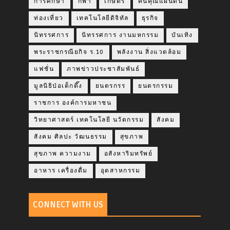
การศึกษา
กีฬา
เกษตร
คืนคุณแผ่นดิน
ท่องเที่ยว
เทคโนโลยีดิจิทัล
ธุรกิจ
นิทรรศการ
นิทรรศการ งานมหกรรม
บันเทิง
พระราชกรณียกิจ ร.10
พลังงาน สิ่งแวดล้อม
แฟชั่น
ภาพข่าวประชาสัมพันธ์
มูลนิธิป่อเต็กตึ๊ง
ยนตรกรร
ยนตรกรรม
ราชการ องค์การมหาชน
วิทยาศาสตร์ เทคโนโลยี นวัตกรรม
สังคม
สังคม ศิลปะ วัฒนธรรม
สุขภาพ
สุขภาพ ความงาม
อสังหาริมทรัพย์
อาหาร เครื่องดื่ม
อุตสาหกรรม
CONNECT WITH US