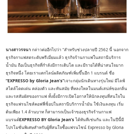
นางสาวรจนา
กล่าวต่ออีกไปว่า “สำหรับช่วงปลายปี 2562 นี้ นอกจาก
ธุรกิจกาแฟสดระดับพรีเมี่ยมแล้ว ธุรกิจร้านกาแฟในสถานีบริการ
น้ำมัน ถือเป็นธุรกิจที่กำลังมีการเติบโต และมีรายได้ที่น่าสนใจมาก
ธุรกิจหนึ่ง โดยเราแตกไลน์ผลิตภัณฑ์เพิ่มขึ้นอีก 1 แบรนด์ ชื่อ
“EXPRESSO by Gloria Jean’s”
เจาะกลุ่มนักเดินทางรุ่นใหม่ มีไลฟ์
สไตล์โดดเด่น คล่องตัว และทันสมัย ที่หลงใหลในมนต์เสน่ห์ของกลิ่น
และรสสัมผัสของกาแฟ ทั้งยั้งมีการเปิดโอกาสให้นักลงทุนที่สนใจใน
ธุรกิจแฟรนไชส์คอฟฟี่ช็อปในสถานีบริการน้ำมัน ใช้เงินลงทุน เริ่ม
ต้นเพียง 1.4 ล้านบาท ก็สามารถเป็นเจ้าของธุรกิจร้านกาแฟ
แบรนด์
EXPRESSO BY Gloria Jean’s
ได้ทันทีเช่นกัน และในปีนี้มี
โปรโมชั่นพิเศษสำหรับผู้ที่สนใจซื้อแฟรนไชน์ Expresso by Gloria