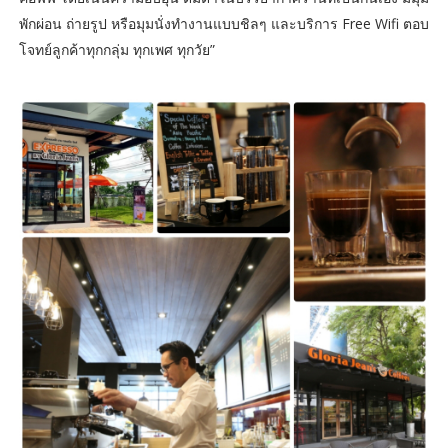
พักผ่อน ถ่ายรูป หรือมุมนั่งทำงานแบบชิลๆ และบริการ Free Wifi ตอบ
โจทย์ลูกค้าทุกกลุ่ม ทุกเพศ ทุกวัย”