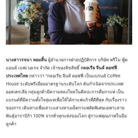
นางสาวรจนา หอมสิ้น
ผู้อำนวยการฝ่ายปฏิบัติการ บริษัท พรีโม ฟู้ด
แอนด์ เบฟเวอเรจ จำกัด เจ้าของลิขสิทธิ์
กลอเรีย จีนส์ คอฟฟี่
ประเทศไทย
กล่าวว่า “กลอเรีย จีนส์ คอฟฟี่ เป็นแบรนด์ Coffee
House ระดับพรีเมี่ยมมาตรฐานระดับโลก ต้นกำเนิดจากประเทศ
ออสเตรเลีย กลุ่มลูกค้ามีความหลงใหลในศิลปะการดื่มกาแฟ เป็น
แบรนด์ที่มีความตั้งใจทุ่มเทเพื่อให้ได้กาแฟแก้วที่ดีที่สุด กับเรื่องราว
ของการ เดินทางเพื่อเสาะแสวงหาเมล็ดกาแฟคัดพิเศษเฉพาะสาย
พันธุ์อาราบิก้า 100% จากทั่วทุกแห่งของโลก สู่กาแฟคุณภาพในมือ
ลูกค้า