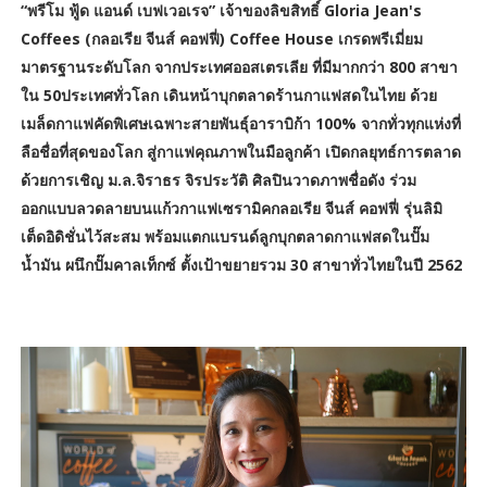
“พรีโม ฟู้ด แอนด์ เบฟเวอเรจ” เจ้าของลิขสิทธิ์ Gloria Jean's
Coffees (กลอเรีย จีนส์ คอฟฟี่) Coffee House เกรดพรีเมี่ยม
มาตรฐานระดับโลก จากประเทศออสเตรเลีย ที่มีมากกว่า 800 สาขา
ใน 50ประเทศทั่วโลก เดินหน้าบุกตลาดร้านกาแฟสดในไทย ด้วย
เมล็ดกาแฟคัดพิเศษเฉพาะสายพันธุ์อาราบิก้า 100% จากทั่วทุกแห่งที่
ลือชื่อที่สุดของโลก สู่กาแฟคุณภาพในมือลูกค้า เปิดกลยุทธ์การตลาด
ด้วยการเชิญ ม.ล.จิราธร จิรประวัติ ศิลปินวาดภาพชื่อดัง ร่วม
ออกแบบลวดลายบนแก้วกาแฟเซรามิคกลอเรีย จีนส์ คอฟฟี่ รุ่นลิมิ
เต็ดอิดิชั่นไว้สะสม พร้อมแตกแบรนด์ลูกบุกตลาดกาแฟสดในปั๊ม
น้ำมัน ผนึกปั๊มคาลเท็กซ์ ตั้งเป้าขยายรวม 30 สาขาทั่วไทยในปี 2562