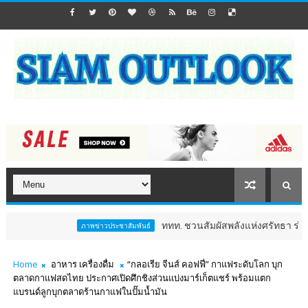
ททท. ชวนสัมผัสพลังแห่งศรัทธา ร่วมงาน "ห่มผ้าหลวงปู่ท
ภาพข่าวประชาสัมพันธ์
Home
อาหาร เครื่องดื่ม
“กลอเรีย จีนส์ คอฟฟี่” กาแฟระดับโลก บุก
ตลาดกาแฟสดไทย ประกาศเปิดศึกชิงส่วนแบ่งมาร์เก็ตแชร์ พร้อมแตก
แบรนด์ลูกบุกตลาดร้านกาแฟในปั๊มน้ำมัน