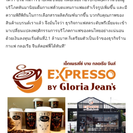
บริโภคหันมานิยมดื่มกาแฟคั่วบดแทนกาแฟผงสำเร็จรูปเพิ่มขึ้น และมี
ความพิถีพิถันในการเลือกสรรผลิตภัณฑ์มากขึ้น บวกกับคุณภาพของ
สินค้าแบรนด์เราแล้ว จึงมั่นใจว่า ธุรกิจกาแฟสดระดับพรีเมี่ยมจะเข้า
มาเปลี่ยนแปลงพฤติกรรมการบริโภคกาแฟของคนไทยอย่างแน่นอน
ด้วยเงินลงทุนเริ่มต้นที่2.1 ล้านบาท ก็เตรียมตัวเป็นเจ้าของธุรกิจร้าน
กาแฟ กลอเรีย จีนส์คอฟฟี่ได้ทันที”