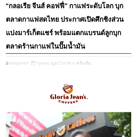
“กลอเรีย จีนส์ คอฟฟี่” กาแฟระดับโลก บุก
ตลาดกาแฟสดไทย ประกาศเปิดศึกชิงส่วน
แบ่งมาร์เก็ตแชร์ พร้อมแตกแบรนด์ลูกบุก
ตลาดร้านกาแฟในปั๊มน้ำมัน
threportor
7 years ago
อาหาร เครื่องดื่ม,