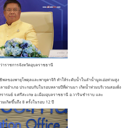
ผู้ว่าราชการจังหวัดอุบลราชธานี
ิพลของพายุโพดุลและพายุคาจิกิ ทำให้ระดับน้ำในลำน้ำมูลเอ่อท่วมสูง
หลายอำเภอ ประกอบกับในรอบหลายปีที่ผ่านมา เกิดน้ำท่วมบริเวณสองฝั่ง
กันทรารมย์ จ.ศรีสะเกษ อ.เมืองอุบลราชธานี อ.วารินชำราบ และ
มเกิดขึ้นถึง 8 ครั้งในรอบ 12 ปี