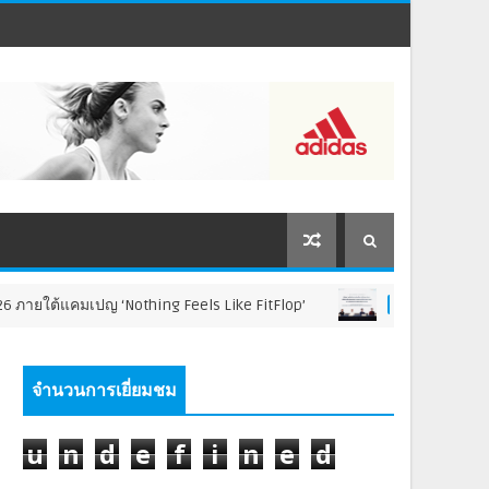
คมเปญ ‘Nothing Feels Like FitFlop’
พิธี
ภาพข่าวประชาสัมพันธ์
จำนวนการเยี่ยมชม
u
n
d
e
f
i
n
e
d