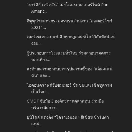
“ฮาร์ลีย์-เดวิดสัน” เผยโฉมรถมอเตอร์ไซค์ Pan
Americ...
อีซูซุนำยนตรกรรมครบรุ่นร่วมงาน “มอเตอร์โชว์
2021” ...
เมอร์เซเดส-เบนซ์ ฉีกทุกกฎเกณฑ์โชว์วิสัยทัศน์แห่
งอน...
ผู้ประกอบการโรงแรมทั่วไทย ร่วมถกอนาคตการ
ท่องเที่ยว...
ส่งท้ายความฮากับบทสรุปความซี้ของ “แจ็ค-แฟน
ฉัน” และ...
ไอคอนคราฟต์รับซัมเมอร์ ชื่นชมและเชิดชูความ
เป็นไทย ...
CMDF จับมือ 3 องค์กรภาคตลาดทุน ร่วมมือ
บริหารจัดการ...
ยูนิโคล่ แต่งตั้ง "โดราเอมอน" สีเขียวเข้ารับตำ
แหน่...