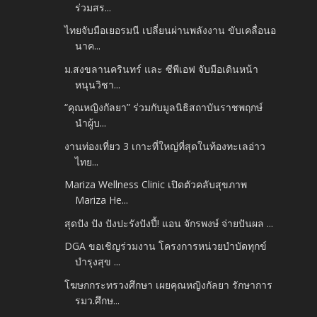
ร่วมสร...
ไทยจับมือเยอรมนี เปลี่ยนผ่านพลังงาน ขับเคลื่อนอ
นาค...
ม.สงขลานครินทร์ และ ซีพีเอฟ จับมือเดินหน้า
หนุนวิชา...
“คุณหญิงกัลยา” ร่วมกับมูลนิธิสถาบันราชพฤกษ์
นำผู้บ...
งานท่องเที่ยว 3 เกาะที่ใหญ่ที่สุดในท้องทะเลอ่าว
ไทย...
Mariza Wellness Clinic เปิดตัวคลับสุขภาพ
Mariza He...
สุดปัง ปัง ปังปะรังปังปี้! แอน จักรพงษ์ จ่ายปันผล ...
DGA ขอเชิญร่วมงาน โครงการหน่วยบำบัดทุกข์
บำรุงสุข ...
โฆษกกระทรวงศึกษา เผยคุณหญิงกัลยา รักษาการ
รมว.ศึกษ...