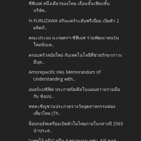
ซีพีเอฟ หนึ่งเดียวของไทย เลื่อนขั้นเทียบชั้น
บริษัท...
H-FURUZAWA สกินแคร์ระดับพรีเมี่ยม เปิดตัว 2
ผลิตภั...
คณะประมง ม.เกษตรฯ-ซีพีเอฟ ร่วมพัฒนาคนรุ่น
ใหม่ขับเค...
ครอบครัวสมัยใหม่ กับเทคโนโลยีที่ช่วยรักษาภาวะ
มีบุต...
Amorepacific inks Memorandum of
Understanding with...
อมอร์แปซิฟิค ประกาศปิดดีลในแผนความร่วมมือ
กับ ช้อปป...
ททท.เชิญชวนประกวดรางวัลอุตสาหกรรมท่อง
เที่ยวไทย (Th...
ท็อปกอล์ฟเตรียมเปิดตัวในไทยภายในกลางปี 2565
นำประส...
“แพทโก้ กรุ๊ป” ผนึก 4 หน่วยงาน กฟน. AIS ธอส