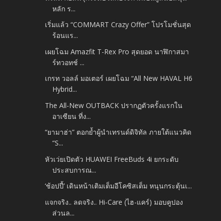
หลัก ร...
เริ่มแล้ว “COMMART Crazy Offer” โปรโมชั่นสุด
ร้อนแร...
เผยโฉม Amazfit T-Rex Pro สุดยอด นาฬิกาสมา
ร์ทวอทช์ ...
เกรท วอลล์ มอเตอร์ เผยโฉม “All New HAVAL H6
Hybrid...
The All-New OUTBACK ปรากฏตัวครั้งแรกใน
อาเซียน ที่ง...
“ยามาฮ่า” ตอกย้ำผู้นำเทรนด์ดิจิทัล ภายใต้แนวคิด
“S...
หัวเว่ยเปิดตัว HUAWEI FreeBuds 4i ยกระดับ
ประสบการณ...
‘ช้อปปี้’ เดินหน้าเติมเต็มอีโคซิสเต็ม หนุนกระตุ้นเ...
แจกจริง.. ลดจริง.. Hi-Care (ไฮ-แคร์) มอบคูปอง
ส่วนล...