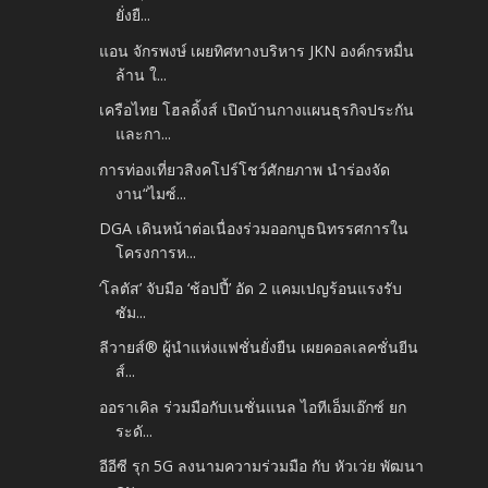
ยั่งยื...
แอน จักรพงษ์ เผยทิศทางบริหาร JKN องค์กรหมื่น
ล้าน ใ...
เครือไทย โฮลดิ้งส์ เปิดบ้านกางแผนธุรกิจประกัน
และกา...
การท่องเที่ยวสิงคโปร์โชว์ศักยภาพ นำร่องจัด
งาน“ไมซ์...
DGA เดินหน้าต่อเนื่องร่วมออกบูธนิทรรศการใน
โครงการห...
‘โลตัส’ จับมือ ‘ช้อปปี้’ อัด 2 แคมเปญร้อนแรงรับ
ซัม...
ลีวายส์® ผู้นำแห่งแฟชั่นยั่งยืน เผยคอลเลคชั่นยีน
ส์...
ออราเคิล ร่วมมือกับเนชั่นแนล ไอทีเอ็มเอ๊กซ์ ยก
ระดั...
อีอีซี รุก 5G ลงนามความร่วมมือ กับ หัวเว่ย พัฒนา