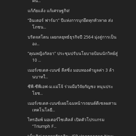
คน...
แก้ภัยแล้ง แก้เศรษฐกิจ!
“อินเตอร์ ฟาร์มา” ปีแห่งการบุกยึดทุกหัวหาด ส่ง
โภชน...
บริดจสโตน เผยกลยุทธ์ธุรกิจปี 2564 มุ่งสู่การเป็น
อง...
“คุณหญิงกัลยา” ประชุมปรับนโยบายป้อนนักวิทย์สู่
10 ...
เมอร์เซเดส-เบนซ์ ลีสซิ่ง มอบทองคำมูลค่า 3 ล้า
นบาทใ...
ซีพี-ซีพีเอฟ-ม.แม่โจ้ ร่วมมือวิจัยกัญชง หนุนประ
โยช...
เมอร์เซเดส-เบนซ์เผยโฉมหน้ารถยนต์ดีเซลผสาน
เทคโนโลยี...
ไทรอัมพ์ มอเตอร์ไซเคิลส์ เปิดตัวโปรแกรม
“Triumph F...