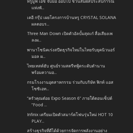
ทรูมูฟ เอช จับมือ ออปโป้ ชวนสัมผัสประสบการณ์
แห่งพั...
เคอี กรุ๊ป เผยโครงการบ้านหรู CRYSTAL SOLANA
ผลตอบร...
Three Man Down เปิดตัวอัลบั้มสุดเก๋ สื่อเสียงเพ
ลงผ...
พานาโซนิคเร่งสปีดธุรกิจใหม่ในไทยรับยุคนิวนอร์
มอล ผ...
ไทยเทสต์ฮับ ศูนย์รวมสตรีทฟู้ดระดับตำนาน
พร้อมความอ...
กรมโรงงานอุตสาหกรรม ร่วมกับบริษัท ฟิกท์ แอส
โซซิเอท...
“ครัวคุณต๋อย Expo Season 6” ภายใต้ตอนเซ็ปต์
“Food ...
Infinix เตรียมเปิดตัวสมาร์ตโฟนรุ่นใหม่ HOT 10
PLAY...
สร้างธุรกิจที่ดีได้ด้วยการจัดการพลังงานอย่าง