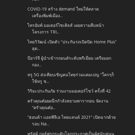
COVID-19 สร้าง demand ใหม่ให้ตลาด
เครื่องพิมพ์เมือง...
ไทรอัมพ์ มอเตอร์ไซเคิลส์ เผยความคืบหน้า
โครงการ TRI...
ไทยวิวัฒน์ เปิดตัว “ประกันรถเปิดปิด Home Plus”
สุด...
บีอาร์จี ผู้นำเข้ารถยนต์ระดับพรีเมี่ยม เตรียมยก
กอง...
ทรู 5G ส่งเทียบเชิญคนไทยร่วมแคมเปญ “ใครๆก็
ใช้ทรู ช...
วิริยะประกันภัย ร่วมงานมอเตอร์โชว์ ครั้งที่ 42
ครัวคุณต๋อยผนึกกำลังสยามพารากอน จัดงาน
“ครัวคุณต๋อ...
“ฮอนด้า แอลพีจีเอ ไทยแลนด์ 2021” เปิดฉากด้วย
รอบ Na...
ทรัสต์ กอล์ฟรุกระดับโลกประกาศเป็นผู้สนับสนุน