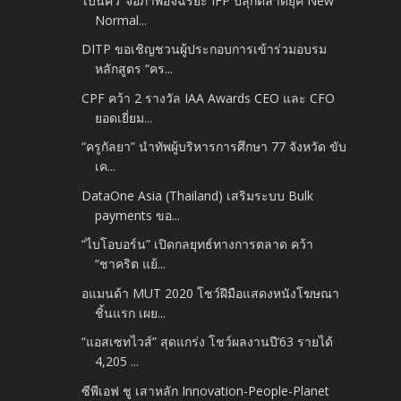
‘เบ็นคิว’ จอภาพอัจฉริยะ IFP ปลุกตลาดยุค New
Normal...
DITP ขอเชิญชวนผู้ประกอบการเข้าร่วมอบรม
หลักสูตร “คร...
CPF คว้า 2 รางวัล IAA Awards CEO และ CFO
ยอดเยี่ยม...
“ครูกัลยา” นำทัพผู้บริหารการศึกษา 77 จังหวัด ขับ
เค...
DataOne Asia (Thailand) เสริมระบบ Bulk
payments ขอ...
“ไบโอบอร์น” เปิดกลยุทธ์ทางการตลาด คว้า
“ชาคริต แย้...
อแมนด้า MUT 2020 โชว์ฝีมือแสดงหนังโฆษณา
ชิ้นแรก เผย...
“แอสเซทไวส์” สุดแกร่ง โชว์ผลงานปี’63 รายได้
4,205 ...
ซีพีเอฟ ชู เสาหลัก Innovation-People-Planet