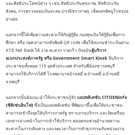
และสิทธิประโยชน์ต่าง ๆ เช่น สิทธิประกันสุขภาพ, สิทธิประกัน
สังคม, การตรวจสอบเงินสะสม (กรณีชราภาพ), เช็คเครดิตบูโรสรุปอ
ย่างย่อ
นอกจากนี้ได้เพิ่มความสะดวกให้กับผู้กู้ยืม กองทุนเงินให้กู้ยืมเพื่อการ
ศึกษา หรือ กยศ.สามารถสั่งพิมพ์ QR code เพื่อใช้สแกนชำระเงินผ่าน
KTB Net Bank ได้ ง่าย สะดวก รวดเร็ว ปัจจุบัน
ตู้บริการ
อเนกประสงค์ภาครัฐ หรือ Government Smart Kiosk
มีบริการ
ประชาชนทั้งหมด 119
จุดทั่วประเทศ สำหรับพี่น้องชาวลพบุรี
สามารถใช้บริการได้ที่ โรงพยาบาลบ้านหมี่ ต.บ้านหมี่ อ.บ้านหมี่
จ.ลพบุรี
นอกจากนั้นยังแนะนำให้ประชาชนรู้จัก
แอปพลิเคชัน CITIZENinfo
(ซิติเซ่นอินโฟ)
ซึ่งเป็นแอปพลิเคชัน ที่พัฒนาขึ้นเพื่อให้ประชาชน
สามารถเข้าถึงจุดให้บริการภาครัฐ ทราบงานบริการ และจัดเตรียม
เอกสารล่วงหน้าในการเข้าใช้บริการ ตลอดจนช่วยอำนวยความ
สะดวกในการเดินทาง และลดเวลาในการทำธุรกรรมกับหน่วยงาน