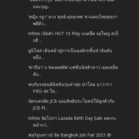
และบุญ...
‘หญิง-รฐา’ ควง ‘ตุลย์-ตุลยเทพ’ ชวนคนไทยสุขภา
พดีด้ว...
Infinix เปิดตัว HOT 10 Play แบตอึด จอใหญ่ สเป็
กดี ...
ยูนิโคล่ เดินหน้าสู่การเป็นองค์กรชั้นนำอันดับ
หนึ่ง...
‘ซาบีน่า’ x ‘พลอยพยัพ’ แฟชั่นนิสต้าสาว เผยเคล็ด
ลับ...
พบกับรถยนต์นิสสันรุ่นล่าสุด นำโดย นาวารา
PRO-4X ให...
บัตรเครดิต JCB มอบสิทธิประโยชน์ให้ลูกค้ากับ
JCB Pl...
Infinix จัดโปรฯ Lazada Birth Day Sale ลดกระ
หน่ำกว่...
ฟอร์จูนทาวน์ จัด Bangkok Job Fair 2021 @