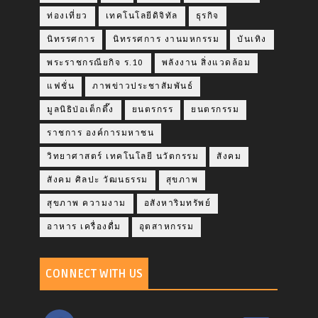
ท่องเที่ยว
เทคโนโลยีดิจิทัล
ธุรกิจ
นิทรรศการ
นิทรรศการ งานมหกรรม
บันเทิง
พระราชกรณียกิจ ร.10
พลังงาน สิ่งแวดล้อม
แฟชั่น
ภาพข่าวประชาสัมพันธ์
มูลนิธิป่อเต็กตึ๊ง
ยนตรกรร
ยนตรกรรม
ราชการ องค์การมหาชน
วิทยาศาสตร์ เทคโนโลยี นวัตกรรม
สังคม
สังคม ศิลปะ วัฒนธรรม
สุขภาพ
สุขภาพ ความงาม
อสังหาริมทรัพย์
อาหาร เครื่องดื่ม
อุตสาหกรรม
CONNECT WITH US