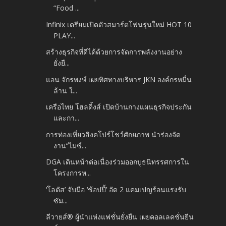
“Food ...
Infinix เตรียมเปิดตัวสมาร์ตโฟนรุ่นใหม่ HOT 10
PLAY...
สร้างธุรกิจที่ดีได้ด้วยการจัดการพลังงานอย่าง
ยั่งยื...
แอน จักรพงษ์ เผยทิศทางบริหาร JKN องค์กรหมื่น
ล้าน ใ...
เครือไทย โฮลดิ้งส์ เปิดบ้านกางแผนธุรกิจประกัน
และกา...
การท่องเที่ยวสิงคโปร์โชว์ศักยภาพ นำร่องจัด
งาน“ไมซ์...
DGA เดินหน้าต่อเนื่องร่วมออกบูธนิทรรศการใน
โครงการห...
‘โลตัส’ จับมือ ‘ช้อปปี้’ อัด 2 แคมเปญร้อนแรงรับ
ซัม...
ลีวายส์® ผู้นำแห่งแฟชั่นยั่งยืน เผยคอลเลคชั่นยีน