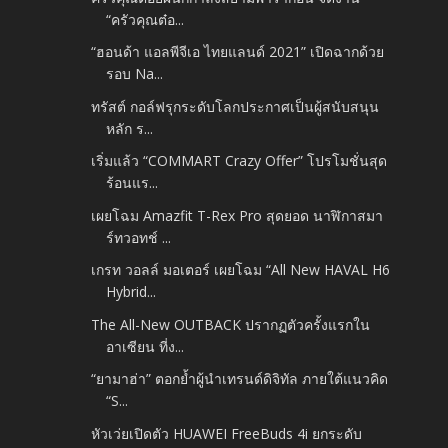
“ครัวคุณต๋อ...
“ฮอนด้า แอลพีจีเอ ไทยแลนด์ 2021” เปิดฉากด้วย
รอบ Na...
ทรัสต์ กอล์ฟรุกระดับโลกประกาศเป็นผู้สนับสนุน
หลัก ร...
เริ่มแล้ว “COMMART Crazy Offer” โปรโมชั่นสุด
ร้อนแร...
เผยโฉม Amazfit T-Rex Pro สุดยอด นาฬิกาสมา
ร์ทวอทช์ ...
เกรท วอลล์ มอเตอร์ เผยโฉม “All New HAVAL H6
Hybrid...
The All-New OUTBACK ปรากฏตัวครั้งแรกใน
อาเซียน ที่ง...
“ยามาฮ่า” ตอกย้ำผู้นำเทรนด์ดิจิทัล ภายใต้แนวคิด
“S...
หัวเว่ยเปิดตัว HUAWEI FreeBuds 4i ยกระดับ