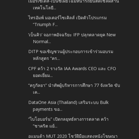
เมอร์เซเดส-เบนซ์เผยโฉมหน้ารถยนต์ดีเซลผสาน
เทคโนโลยี...
ไทรอัมพ์ มอเตอร์ไซเคิลส์ เปิดตัวโปรแกรม
“Triumph F...
‘เบ็นคิว’ จอภาพอัจฉริยะ IFP ปลุกตลาดยุค New
Normal...
DITP ขอเชิญชวนผู้ประกอบการเข้าร่วมอบรม
หลักสูตร “คร...
CPF คว้า 2 รางวัล IAA Awards CEO และ CFO
ยอดเยี่ยม...
“ครูกัลยา” นำทัพผู้บริหารการศึกษา 77 จังหวัด ขับ
เค...
DataOne Asia (Thailand) เสริมระบบ Bulk
payments ขอ...
“ไบโอบอร์น” เปิดกลยุทธ์ทางการตลาด คว้า
“ชาคริต แย้...
อแมนด้า MUT 2020 โชว์ฝีมือแสดงหนังโฆษณา