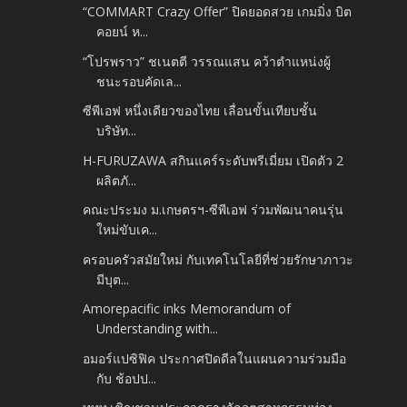
“COMMART Crazy Offer” ปิดยอดสวย เกมมิ่ง บิต
คอยน์ ห...
“โปรพราว” ชเนตตี วรรณแสน คว้าตำแหน่งผู้
ชนะรอบคัดเล...
ซีพีเอฟ หนึ่งเดียวของไทย เลื่อนขั้นเทียบชั้น
บริษัท...
H-FURUZAWA สกินแคร์ระดับพรีเมี่ยม เปิดตัว 2
ผลิตภั...
คณะประมง ม.เกษตรฯ-ซีพีเอฟ ร่วมพัฒนาคนรุ่น
ใหม่ขับเค...
ครอบครัวสมัยใหม่ กับเทคโนโลยีที่ช่วยรักษาภาวะ
มีบุต...
Amorepacific inks Memorandum of
Understanding with...
อมอร์แปซิฟิค ประกาศปิดดีลในแผนความร่วมมือ
กับ ช้อปป...