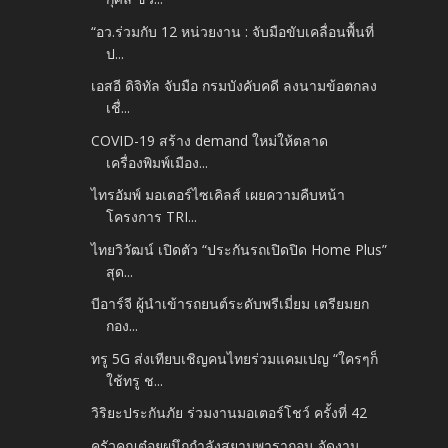
“อว.ร่วมกับ 12 หน่วยงาน : จับมือขับเคลื่อนพื้นที่
ป...
เอสอี ดิจิทัล จับมือ กรมบังคับคดี ลงนามข้อตกลง
เชื่...
COVID-19 สร้าง demand ใหม่ให้ตลาด
เครื่องพิมพ์เมือง...
ไทรอัมพ์ มอเตอร์ไซเคิลส์ เผยความคืบหน้า
โครงการ TRI...
ไทยวิวัฒน์ เปิดตัว “ประกันรถเปิดปิด Home Plus”
สุด...
บีอาร์จี ผู้นำเข้ารถยนต์ระดับพรีเมี่ยม เตรียมยก
กอง...
ทรู 5G ส่งเทียบเชิญคนไทยร่วมแคมเปญ “ใครๆก็
ใช้ทรู ช...
วิริยะประกันภัย ร่วมงานมอเตอร์โชว์ ครั้งที่ 42
ครัวคุณต๋อยผนึกกำลังสยามพารากอน จัดงาน