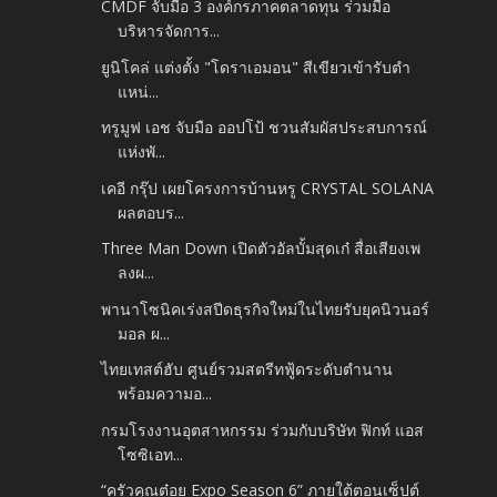
CMDF จับมือ 3 องค์กรภาคตลาดทุน ร่วมมือ
บริหารจัดการ...
ยูนิโคล่ แต่งตั้ง "โดราเอมอน" สีเขียวเข้ารับตำ
แหน่...
ทรูมูฟ เอช จับมือ ออปโป้ ชวนสัมผัสประสบการณ์
แห่งพั...
เคอี กรุ๊ป เผยโครงการบ้านหรู CRYSTAL SOLANA
ผลตอบร...
Three Man Down เปิดตัวอัลบั้มสุดเก๋ สื่อเสียงเพ
ลงผ...
พานาโซนิคเร่งสปีดธุรกิจใหม่ในไทยรับยุคนิวนอร์
มอล ผ...
ไทยเทสต์ฮับ ศูนย์รวมสตรีทฟู้ดระดับตำนาน
พร้อมความอ...
กรมโรงงานอุตสาหกรรม ร่วมกับบริษัท ฟิกท์ แอส
โซซิเอท...
“ครัวคุณต๋อย Expo Season 6” ภายใต้ตอนเซ็ปต์