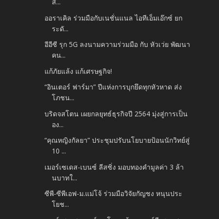
ส์...
ออราเคิล ร่วมมือกับเนชั่นแนล ไอทีเอ็มเอ๊กซ์ ยก
ระดั...
อีอีซี รุก 5G ลงนามความร่วมมือ กับ หัวเว่ย พัฒนา
คน...
แก้ภัยแล้ง แก้เศรษฐกิจ!
“อินเตอร์ ฟาร์มา” ปีแห่งการบุกยึดทุกหัวหาด ส่ง
โภชน...
บริดจสโตน เผยกลยุทธ์ธุรกิจปี 2564 มุ่งสู่การเป็น
อง...
“คุณหญิงกัลยา” ประชุมปรับนโยบายป้อนนักวิทย์สู่
10 ...
เมอร์เซเดส-เบนซ์ ลีสซิ่ง มอบทองคำมูลค่า 3 ล้า
นบาทใ...
ซีพี-ซีพีเอฟ-ม.แม่โจ้ ร่วมมือวิจัยกัญชง หนุนประ
โยช...