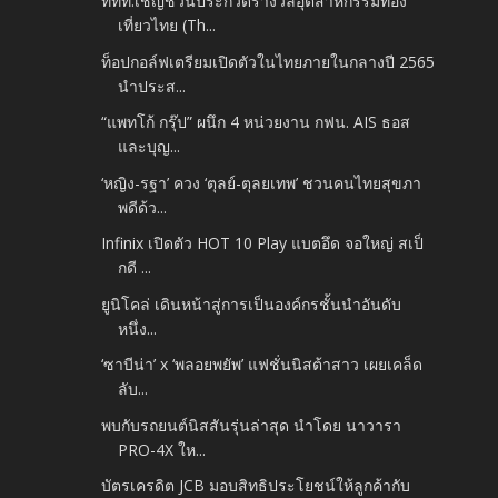
ททท.เชิญชวนประกวดรางวัลอุตสาหกรรมท่อง
เที่ยวไทย (Th...
ท็อปกอล์ฟเตรียมเปิดตัวในไทยภายในกลางปี 2565
นำประส...
“แพทโก้ กรุ๊ป” ผนึก 4 หน่วยงาน กฟน. AIS ธอส
และบุญ...
‘หญิง-รฐา’ ควง ‘ตุลย์-ตุลยเทพ’ ชวนคนไทยสุขภา
พดีด้ว...
Infinix เปิดตัว HOT 10 Play แบตอึด จอใหญ่ สเป็
กดี ...
ยูนิโคล่ เดินหน้าสู่การเป็นองค์กรชั้นนำอันดับ
หนึ่ง...
‘ซาบีน่า’ x ‘พลอยพยัพ’ แฟชั่นนิสต้าสาว เผยเคล็ด
ลับ...
พบกับรถยนต์นิสสันรุ่นล่าสุด นำโดย นาวารา
PRO-4X ให...
บัตรเครดิต JCB มอบสิทธิประโยชน์ให้ลูกค้ากับ