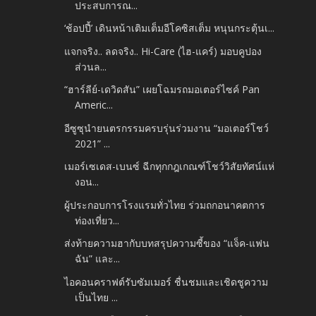
ประสบการณ...
‘ช้อปปี้’ เดินหน้าเติมเต็มอีโคซิสเต็ม หนุนกระตุ้นเ...
แจกจริง.. ลดจริง.. Hi-Care (ไฮ-แคร์) มอบคูปอง
ส่วนล...
“ฮาร์ลีย์-เดวิดสัน” เผยโฉมรถมอเตอร์ไซค์ Pan
Americ...
อีซูซุนำยนตรกรรมครบรุ่นร่วมงาน “มอเตอร์โชว์
2021” ...
เมอร์เซเดส-เบนซ์ ฉีกทุกกฎเกณฑ์โชว์วิสัยทัศน์แห่
งอน...
ผู้ประกอบการโรงแรมทั่วไทย ร่วมถกอนาคตการ
ท่องเที่ยว...
ส่งท้ายความฮากับบทสรุปความซี้ของ “แจ็ค-แฟน
ฉัน” และ...
ไอคอนคราฟต์รับซัมเมอร์ ชื่นชมและเชิดชูความ
เป็นไทย ...