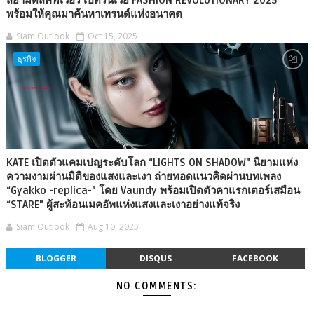
สยามดิสคัฟเวอรี่ เปิดรันเวย์ FASHION REVOLUTIONARY 2025
พร้อมให้คุณมาค้นหาเทรนด์แห่งอนาคต
Siam Outlook
Oct 15, 2025
ธุรกิจ
KATE เปิดตัวแคมเปญระดับโลก “LIGHTS ON SHADOW” นิยามแห่ง
ความงามผ่านมิติของแสงและเงา ถ่ายทอดแนวคิดผ่านบทเพลง
“Gyakko -replica-” โดย Vaundy พร้อมเปิดตัวคาแรกเตอร์เสมือน
“STARE” ผู้สะท้อนเมคอัพแห่งแสงและเงาอย่างแท้จริง
Siam Outlook
Aug 10, 2025
BLOGGER
DISQUS
FACEBOOK
NO COMMENTS: