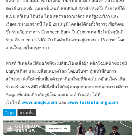
แคนาดา จีน เดนมาร์ก ฝรั่งเศส เยอรมนี ฮ่องกง อินเดีย อินโดนีเซีย
อิตาลี มาเลเซีย เนเธอร์แลนด์ ฟิลิปปินส์ รัสเซีย สิงคโปร์ เกาหลีใต้
สเปน สวีเดน ไต้หวัน ไทย สหราชอาณาจักร สหรัฐอเมริกา และ
เวียดนาม นอกจากนี้ ในปี 2010 ยูนิโคล่ยังได้ก่อตั้งกิจการเพื่อสังคม
ขึ้นร่วมกับธนาคาร Grameen Bank ในบังกลาเทศ ซึ่งในปัจจุบันมี
ร้าน Grameen-UNIQLO เปิดดำเนินงานอยู่มากกว่า 15 สาขา โดย
ส่วนใหญ่อยู่ในกรุงธากา
ฟาสต์ รีเทลลิ่ง มีพันธกิจที่จะเปลี่ยนโฉมเสื้อผ้า พลิกโฉมหน้าของภูมิ
ปัญญาเดิมๆ และเปลี่ยนแปลงโลก โดยบริษัทฯ ทุ่มเทให้กับการ
สร้างสรรค์เสื้อผ้าชั้นเยี่ยมด้วยค่านิยมใหม่ที่พิเศษไม่เหมือนใคร เพื่อ
ร่วมสร้างสรรค์ชีวิตที่ดียิ่งขึ้นให้กับผู้คนทุกหนแห่ง ท่านสามารถศึกษา
ข้อมูลเพิ่มเติมเกี่ยวกับยูนิโคล่และฟาสต์ รีเทลลิ่ง ได้ที่
เว็บไซต์
www.uniqlo.com
และ
www.fastretailing.com
Tags
# แฟชั่น