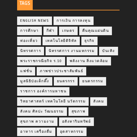
TAGS
ENGLISH NEWS
การเงิน การลงทุน
การศึกษา
กีฬา
เกษตร
คืนคุณแผ่นดิน
ท่องเที่ยว
เทคโนโลยีดิจิทัล
ธุรกิจ
นิทรรศการ
นิทรรศการ งานมหกรรม
บันเทิง
พระราชกรณียกิจ ร.10
พลังงาน สิ่งแวดล้อม
แฟชั่น
ภาพข่าวประชาสัมพันธ์
มูลนิธิป่อเต็กตึ๊ง
ยนตรกรร
ยนตรกรรม
ราชการ องค์การมหาชน
วิทยาศาสตร์ เทคโนโลยี นวัตกรรม
สังคม
สังคม ศิลปะ วัฒนธรรม
สุขภาพ
สุขภาพ ความงาม
อสังหาริมทรัพย์
อาหาร เครื่องดื่ม
อุตสาหกรรม