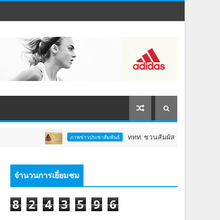
ททท. ชวนสัมผัสพลังแห่งศรัทธา ร่วมงาน "
ภาพข่าวประชาสัมพันธ์
จำนวนการเยี่ยมชม
8
2
4
3
5
9
6