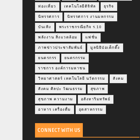
ท่องเที่ยว
เทคโนโลยีดิจิทัล
ธุรกิจ
นิทรรศการ
นิทรรศการ งานมหกรรม
บันเทิง
พระราชกรณียกิจ ร.10
พลังงาน สิ่งแวดล้อม
แฟชั่น
ภาพข่าวประชาสัมพันธ์
มูลนิธิป่อเต็กตึ๊ง
ยนตรกรร
ยนตรกรรม
ราชการ องค์การมหาชน
วิทยาศาสตร์ เทคโนโลยี นวัตกรรม
สังคม
สังคม ศิลปะ วัฒนธรรม
สุขภาพ
สุขภาพ ความงาม
อสังหาริมทรัพย์
อาหาร เครื่องดื่ม
อุตสาหกรรม
CONNECT WITH US