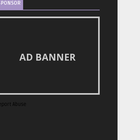
SPONSOR
AD BANNER
eport Abuse