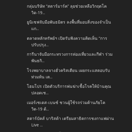
กลุ่มบริษัท “สตาร์มาร์ค” ลุยช่วยเหลือวิกฤตโค
วิด-19...
ยูนิเซฟจับมือพันธมิตร ลงพื้นที่มอบสิ่งของจำเป็น
แก...
ตลาดหลักทรัพย์ฯ เปิดรับฟังความคิดเห็น “การ
ปรับปรุง...
การีนาจับมือกระทรวงการท่องเที่ยวและกีฬา ร่วม
พันธกิ...
โรงพยาบาลจางฮั่วคริสเตียน เผยกระแสตอบรับ
ท่วมท้น เต...
โฮมโปร เปิดตัวบริการพ่นฆ่าเชื้อโรคให้บ้านคุณ
ปลอดเช...
เมอร์เซเดส-เบนซ์ ชวนผู้ใช้รถร่วมต้านภัยโค
วิด-19 ด้...
สตาร์บัคส์ บาริสต้า เตรียมสาธิตการชงกาแฟผ่าน
Live ...