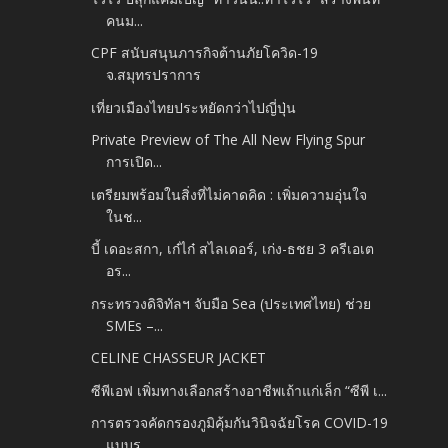
คนม...
CPF สนับสนุนภารกิจต้านภัยโควิด-19
จ.สมุทรปราการ
เที่ยวเมืองไทยประหยัดกว่าไปญี่ปุ่น
Private Preview of The All New Flying Spur
การเปิด...
เตรียมพร้อมในสิ่งที่ไม่คาดคิด : เพิ่มความอุ่นใจ
ในช...
บี้ เดอะสกา, เก๋ไก๋ สไลเดอร์, เก่ง-ธชย 3 ครีเอเต
อร...
กระทรวงดิจิทัลฯ จับมือ Sea (ประเทศไทย) ช่วย
SMEs –...
CELINE CHASSEUR JACKET
ซีพีเอฟ เพิ่มทางเลือกสร้างอาชีพเถ้าแก่เล็ก “ซีพี เ...
การตรวจคัดกรองภูมิคุ้มกันวินิจฉัยโรค COVID-19
แบบร...