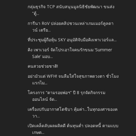
กลุ่มธุรกิจ TCP สนับสนุนมูลนิธิชัยพัฒนา ขนส่ง
“ตู้...
การีนา RoV ปล่อยคลิปชวนเหล่าเกมเมอร์คูลดา
วน์ เตรีย...
ที่ประชุมผู้ถือหุ้น SKY อนุมัติจับมือคิงเพาเวอร์แล...
คิง เพาเวอร์ จัดโปรเอาใจคนรักขนม ‘Summer
Sale’ มอบ...
คนสวยช่วยชาติ!
อย่ามัวแต่ WFH! จนลืมใส่ใจสุขภาพดวงตา ชั่วโมง
แรกไม...
โครงการ “ตามรอยพ่อฯ” ปี 8 รุกจัดกิจกรรม
ออนไลน์ จัด...
เครื่องปรับอากาศโตชิบา คุ้มค่า...ในทุกองศาของค
วา...
เปิดเคล็ดลับผลผลิตดี ต้นทุนต่ำ ปลอดหนี้ ตามแบบ
เกษต...