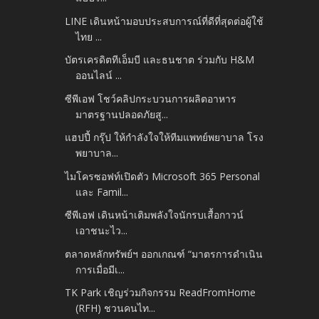
LINE เดินหน้ามอบประสบการณ์ที่ดีที่สุดต่อผู้ใช้
ไทย ...
บัตรเครดิตทีเอ็มบี และธนชาต ร่วมกับ H&M
ออนไลน์ ...
ซีพีเอฟ โชว์คลิปกระบวนการผลิตอาหาร
มาตรฐานปลอดภัยสู...
แฮปปี้ กรุ๊ป ให้กำลังใจให้ทีมแพทย์พยาบาล โรง
พยาบาล...
ไมโครซอฟท์เปิดตัว Microsoft 365 Personal
และ Famil...
ซีพีเอฟ เดินหน้าเติมพลังใจนักรบเสื้อกาวน์
เอาชนะไว...
ตลาดหลักทรัพย์ฯ ออกเกณฑ์ “มาตรการดำเนิน
การเมื่อมีเ...
TK Park เชิญร่วมกิจกรรม ReadFromHome
(RFH) ชวนคนไท...