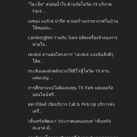
"ไฮ-เจ็ท" ส่งต่อน้ำใจ ต้านภัยโควิด-19 บริจาค
Face ...
เมซอง แบร์เช่ ปารีส ชวนสร้างบรรยากาศในบ้าน
ให้หอมสะ...
Lamborghini ร่วมกับ Siare ผลิตเครื่องจำลองการ
หายใจ...
เฮเฟเล่ สานต่อโครงการ “เฮเฟเล่ แบ่งปันสิ่งดีๆ
ให้ส...
กระทิงแดงส่งพลังบวกให้ฮีโร่สู้โควิด-19 ผ่าน
แคมเปญ ...
การศึกษาแบบไม่ต้องลงทุน TK Park มอบคอร์ส
ออนไลน์ฟรี...
สตาร์บัคส์ เปิดบริการ Call & Pick Up บริการส่ง
เครื...
‘เซ็นทรัลพัฒนา’ ประกาศแผนแม่บท “เซ็นทรัล
สะอาด มั่...