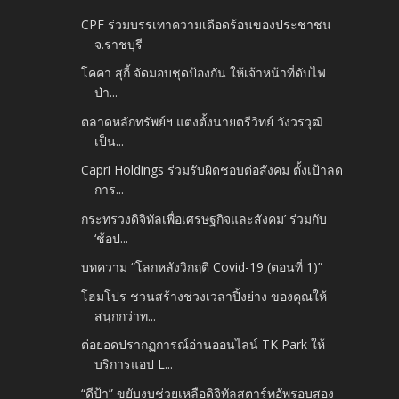
CPF ร่วมบรรเทาความเดือดร้อนของประชาชน
จ.ราชบุรี
โคคา สุกี้ จัดมอบชุดป้องกัน ให้เจ้าหน้าที่ดับไฟ
ป่า...
ตลาดหลักทรัพย์ฯ แต่งตั้งนายตรีวิทย์ วังวรวุฒิ
เป็น...
Capri Holdings ร่วมรับผิดชอบต่อสังคม ตั้งเป้าลด
การ...
กระทรวงดิจิทัลเพื่อเศรษฐกิจและสังคม’ ร่วมกับ
‘ช้อป...
บทความ “โลกหลังวิกฤติ Covid-19 (ตอนที่ 1)”
โฮมโปร ชวนสร้างช่วงเวลาปิ้งย่าง ของคุณให้
สนุกกว่าท...
ต่อยอดปรากฏการณ์อ่านออนไลน์ TK Park ให้
บริการแอป L...
“ดีป้า” ขยับงบช่วยเหลือดิจิทัลสตาร์ทอัพรอบสอง