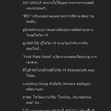
SKY GROUP ส่งแรงใจให้บุคลากรทางการแพทย์
และครอบครั...
“ดีป้า” ปรับงบต่อ! คลอดมาตรการที่สาม ติดอาวุธ
คนดิจ...
ยูนิเซฟชวนเยาวชนตามทันสุขภาพจิตท่ามกลาง
วิกฤตโควิด-19
สูงวัยทำได้: สู้โควิด-19 ชวนวัยเก๋าทำภารกิจ
ออนไลน์...
“Foot Plate Panel” นวัตกรรมเพลทเปิดประตู จาก
เฮเฟเล...
ทีโอที จัดโปรสู้วิกฤติโควิด-19 #Save&Safe ตอบ
โจทย...
Luxottica Group จับมือกับ Versace ต่อสัญญา
ผลิตแว่นตา
สวพส. โชว์ผลงานวิจัย “โลกร้อน...กับเกษตรบน
ดอย” ปร...
ไวไว ปลุกแคมเปญ “ทำวันนี้..ทำไวไว” สร้างพื้นที่