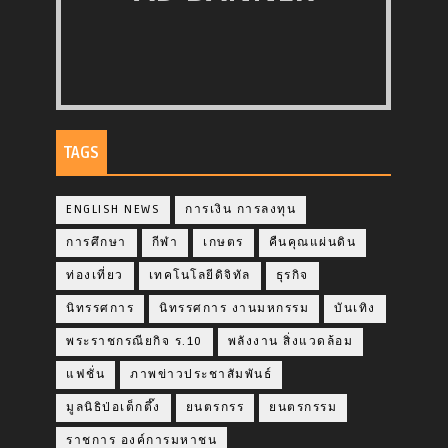
TAGS
ENGLISH NEWS
การเงิน การลงทุน
การศึกษา
กีฬา
เกษตร
คืนคุณแผ่นดิน
ท่องเที่ยว
เทคโนโลยีดิจิทัล
ธุรกิจ
นิทรรศการ
นิทรรศการ งานมหกรรม
บันเทิง
พระราชกรณียกิจ ร.10
พลังงาน สิ่งแวดล้อม
แฟชั่น
ภาพข่าวประชาสัมพันธ์
มูลนิธิป่อเต็กตึ๊ง
ยนตรกรร
ยนตรกรรม
ราชการ องค์การมหาชน