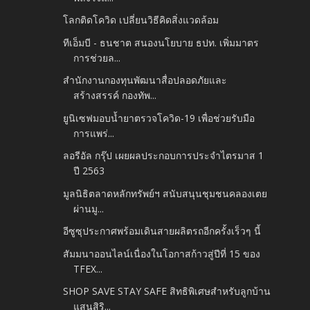
โลกติดโควิด เปลี่ยนวิธีคิดสิ่งแวดล้อม
ทีเอ็มบี - ธนชาต สนองนโยบาย ธปท. เพิ่มมาตร
การช่วยล...
สำนักงานกองทุนพัฒนาสื่อปลอดภัยและ
สร้างสรรค์ กองทัพ...
ยูนิเซฟมอบน้ำยาตรวจโควิด-19 เพื่อช่วยรับมือ
การแพร่...
ลอรีอัล กรุ๊ป เผยผลประกอบการประจำไตรมาส 1
ปี 2563
มูลนิธิตลาดหลักทรัพย์ฯ สนับสนุนชุมชนคลองเตย
ผ่านมู...
อีซูซุประกาศพร้อมเดินสายผลิตรถอีกครั้งเร็วๆ นี้
สัมมนาออนไลน์เนื่องในโอกาสก้าวสู่ปีที่ 15 ของ
TFEX...
SHOP SAVE STAY SAFE สิทธิพิเศษสำหรับลูกบ้าน
แสนสิริ...