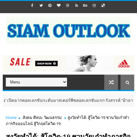
ากคอลเลกชันระดับมาสเตอร์พีซคอลเลกชันแรก รังสรรค์ "ผ้าลายน้ำไหล" สู่ชิ
Home
สังคม ศิลปะ วัฒนธรรม
สูงวัยทำได้: สู้โควิด-19 ชวนวัยเก๋าทำ
ภารกิจออนไลน์ สู้วิกฤตโควิด-19