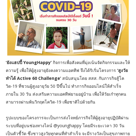
‘ยังแฮปปี้ YoungHappy’
กิจการเพื่อสังคมที่มุ่งเน้นจัดกิจกรรมและให้
ความรู้ เพื่อให้ผู้สูงอายุยังคงความแอคทีฟ จึงได้ริเริ่มโครงการ
‘สูงวัย
ทำได้ Active 60 Challenge’
สนับสนุนโดย สสส. กับภารกิจสู้โค
วิด-19 ที่ชวนผู้สูงอายุวัย 50 ปีขึ้นไป ทำภารกิจออนไลน์ให้สำเร็จ
ภายใน 30 วัน ส่งเสริมความแอคทีฟยามอยู่บ้าน เพื่อให้วัยเก๋าทุกคน
สามารถผ่านพ้นวิกฤตโควิด-19 เพื่อชาติไปด้วยกัน
รูปแบบของโครงการจะเป็นการส่งโจทย์ภารกิจให้ผู้สูงอายุปฏิบัติผ่าน
ระบบที่อยู่บนช่องทางไลน์ @younghappy โดยมีระยะเวลา 30 วัน
เป็นตัวชี้วัด ซึ่งชาวสูงวัยทุกคนที่ทำสำเร็จ จะมีรางวัลเป็นสุขภาพกาย