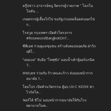
สกู๊ปข่าว อาจารย์หนู จิตรกรผู้วาดภาพ " โลภโม
โทสัน ...
เกษตรกรผู้เลี้ยงไก่ไข่ ขอรัฐเร่งปลดล็อคส่งออกไข่
ก...
โรสวูด กรุงเทพฯ เปิดตัวโครงการ
#RosewoodBangkokOnT...
ซีพีเอฟ ร่วมดูแลชุมชน สร้างสังคมปลอดภัย ฝ่าวิก
ฤติโ...
“เดอเบล” จับมือ “โทฟุซัง” มอบน้ำเต้าหู้ออร์แกนิค
7...
Welcare ร่วมกับ ก้าวคนละก้าว ส่งมอบหน้ากาก
อนามัย 1...
โฮมโปร เปิดตัวนวัตกรรม ตู้อบ UV-C KIOSK ฆ่า
ไวรัสโค...
‘พอร์โต้ ชิโน่’ มอบหน้ากากอนามัยให้กับโรง
พยาบาลในพ...