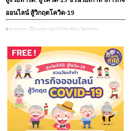
สูงวัยทำได้: สู้โควิด-19 ชวนวัยเก๋าทำภารกิจ
ออนไลน์ สู้วิกฤตโควิด-19
threportor
6 years ago
สังคม ศิลปะ วัฒนธรรม,