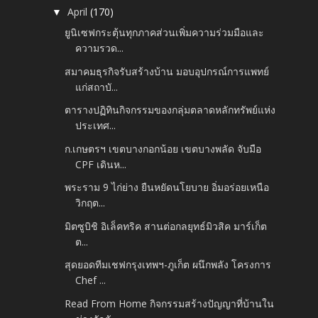
April
(170)
▼
ยูนิเซฟกระตุ้นทุกภาคส่วนเพิ่มความร่วมมือและ
ความรวด...
สมาคมธุรกิจรับสร้างบ้าน มอบอุปกรณ์การแพทย์
แก่สถาบั...
ตารางปฏิทินกิจกรรมของกลุ่มตลาดหลักทรัพย์แห่ง
ประเทศ...
ก.เกษตรฯ เขตบางกอกน้อย เขตบางพลัด จับมือ
CPF เดินห...
พระราม 9 ไก่ย่าง ยืนหยัดนโยบาย อิ่มอร่อยเหนือ
วิกฤต...
มิตซูบิชิ อิเล็คทริค สานต่อกลยุทธ์มิวสิค มาร์เก็ต
ต...
สุดยอดทีมเชฟกรุงเทพฯ-ภูเก็ต ผนึกพลัง โครงการ
Chef ...
Read From Home กิจกรรมสร้างปัญญาที่บ้านใน