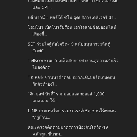
กองทัพบกโดยกองทัพภาคที่ 1 ททบ.5 เขตคลองเตย
และ CPF...
ยูดี ทาวน์ – พอร์โต้ ชิโน่ ผุดบริการเดลิเวอรี่ ฝ่า...
โฮมโปร เปิดโปรรับร้อน เอาใจสายช้อปออนไลน์
เพียงซื้...
SET ร่วมใจสู้ภัยโควิด-19 สนับสนุนการผลิตตู้
CoviCl...
Tellscore เผย 5 เคล็ดลับการทำงานสู่ความสำเร็จ
ในองค์กร
TK Park ชวนหาคำตอบ อยากเล่นบอร์ดเกมตอน
กักตัวทำยังไ...
“คิส ออฟ บิวตี้” ร่วมมอบแอลกอฮอล์ 1,000
แกลลอน ให้...
LINE ประเทศไทย ร่วมรณรงค์เชิญชวนให้ทุกคน
“อยู่บ้าน...
คณะตรวจติดตามมาตรการป้องกันโควิด-19
จ.ลำพูน ชื่นชม...