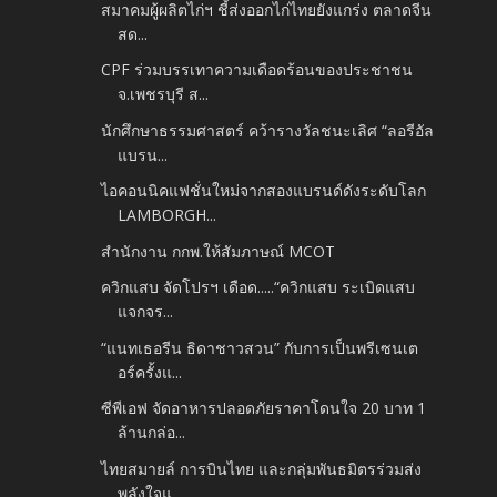
สมาคมผู้ผลิตไก่ฯ ชี้ส่งออกไก่ไทยยังแกร่ง ตลาดจีน
สด...
CPF ร่วมบรรเทาความเดือดร้อนของประชาชน
จ.เพชรบุรี ส...
นักศึกษาธรรมศาสตร์ คว้ารางวัลชนะเลิศ “ลอรีอัล
แบรน...
ไอคอนนิคแฟชั่นใหม่จากสองแบรนด์ดังระดับโลก
LAMBORGH...
สำนักงาน กกพ.ให้สัมภาษณ์ MCOT
ควิกแสบ จัดโปรฯ เดือด.....“ควิกแสบ ระเบิดแสบ
แจกจร...
“แนทเธอรีน ธิดาชาวสวน” กับการเป็นพรีเซนเต
อร์ครั้งแ...
ซีพีเอฟ จัดอาหารปลอดภัยราคาโดนใจ 20 บาท 1
ล้านกล่อ...
ไทยสมายล์ การบินไทย และกลุ่มพันธมิตรร่วมส่ง
พลังใจแ...