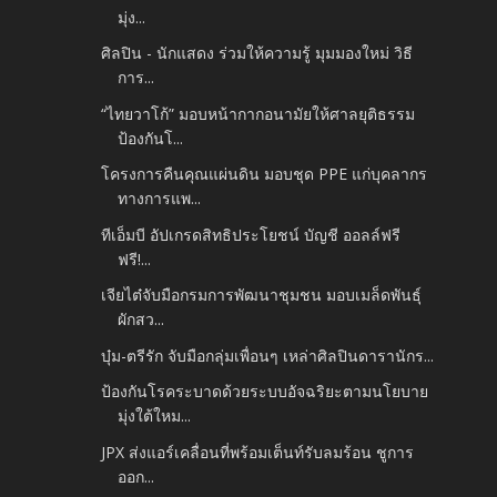
มุ่ง...
ศิลปิน - นักแสดง ร่วมให้ความรู้ มุมมองใหม่ วิธี
การ...
“ไทยวาโก้” มอบหน้ากากอนามัยให้ศาลยุติธรรม
ป้องกันโ...
โครงการคืนคุณแผ่นดิน มอบชุด PPE แก่บุคลากร
ทางการแพ...
ทีเอ็มบี อัปเกรดสิทธิประโยชน์ บัญชี ออลล์ฟรี
ฟรี!...
เจียไต๋จับมือกรมการพัฒนาชุมชน มอบเมล็ดพันธุ์
ผักสว...
บุ๋ม-ตรีรัก จับมือกลุ่มเพื่อนๆ เหล่าศิลปินดารานักร...
ป้องกันโรคระบาดด้วยระบบอัจฉริยะตามนโยบาย
มุ่งใต้ใหม...
JPX ส่งแอร์เคลื่อนที่พร้อมเต็นท์รับลมร้อน ชูการ
ออก...