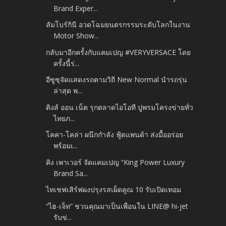
Brand Exper...
ลัมโบร์กินี อวดโฉมยนตรกรรมระดับโลกในงาน
Motor Show...
กลับมาอีกครั้งกับแคมเปญ #VERYVERSACE โดย
ครั้งนี้ร่...
อีซูซุจัดแสดงรถตามวิถี New Normal นำรถรุ่น
ล่าสุด พ...
ติงส์ ออน เน็ต รุกตลาดไอโอที ปูพรมโครงข่ายทั่ว
ไทยภ...
โคคา-โคล่า ผนึกกำลัง ฟู้ดแพนด้า ส่งมื้ออร่อย
พร้อมเ...
คิง เพาเวอร์ จัดแคมเปญ “King Power Luxury
Brand Sa...
ไทเชฟเสิร์ฟผงปรุงรสเผ็ดคูณ 10 รับเปิดเทอม
“ไฮ-เจ็ท” ชวนคุณมาเป็นเพื่อนใน LINE@ hi-jet
รับข่...