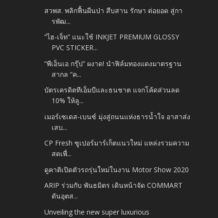
สวพส. พลิกฟื้นผืนป่า สืบสาน รักษา ต่อยอด สู่กา
รพัฒ...
“ไฮ-เจ็ท” แนะใช้ INKJET PREMIUM GLOSSY
PVC STICKER...
“พีเอ็นเอ กรุ๊ป” ผงาด! นำฟิล์มทองแดงมาตรฐาน
สากล “ค...
บัตรเครดิตทีเอ็มบีและธนชาต แจกโค้ดส่วนลด
10% ให้ลู...
เมอร์เซเดส-เบนซ์ มุ่งสู่ถนนแห่งธารน้ำใจ อาสาส่ง
เสบ...
CP Fresh ซูเปอร์มาร์เก็ตแนวใหม่ แหล่งรวมความ
สดเพื่...
ดูคาติเปิดตัวรถรุ่นใหม่ในงาน Motor Show 2020
ARIP ร่วมกับ พันธมิตร เดินหน้าจัด COMMART
ดันอุตส...
Unveiling the new super luxurious