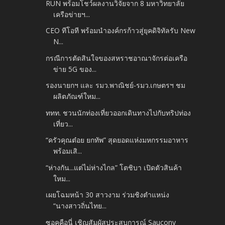
RUN พร้อมโชว์ผลงานวิจัยจาก 8 มหาวิทยาลัย
เครือข่ายฯ...
CEO ทีโอที พร้อมนำองค์กรก้าวสู่ยุคดิจิทัลรับ New
N...
กรณีการตัดสินใจของสหราชอาณาจักรต่อเครือ
ข่าย 5G ของ...
รองนายกฯ และ รมว.พาณิชย์-รมว.เกษตรฯ ชม
ผลิตภัณฑ์ใหม...
ททท. ชวนนักท่องเที่ยวออกเดินทางไปกับทริปท่อง
เที่ยว...
“ครัวคุณต๋อย ยกทัพ” สุดยอดแห่งมหกรรมอาหาร
พร้อมเสิ...
“ห่างกัน...แต่ไม่ห่างไกล” โตชิบา เปิดตัวสินค้า
ใหม...
เผยโฉมหน้า 30 สาวงาม ร่วมชิงตำแหน่ง
“นางสาวถิ่นไทย...
ซอคคือนี่ เชิญสัมผัสประสบการณ์ Saucony