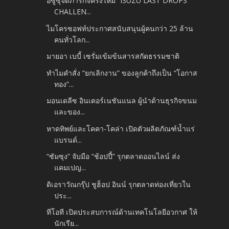
อีซูซุจัดภารกิจครั้งใหม่ “ISUZU LAST DROPS
CHALLEN...
ไมโครซอฟท์ประกาศสนับสนุนผู้คนกว่า 25 ล้าน
คนทั่วโลก...
มายอา เบบี้ เซรั่มเข้มข้นสารสกัดธรรมชาติ
ทำไมคำสั่ง “ยกเลิกงาน” ของลูกค้าถึงเป็น “โอกาส
ทอง”...
มอนเดลีซ อินเตอร์เนชันแนล ผู้นำด้านธุรกิจขนม
และของ...
หาดทิพย์และโคคา-โคล่า เปิดตัวผลิตภัณฑ์น้ำแร่
แบรนด์...
“ซัมซุง” จับมือ “ช้อปปี้” รุกตลาดออนไลน์ ส่ง
แคมเปญ...
ดิเอราวัณกรุ๊ป ชูฮ็อป อินน์ รุกตลาดท่องเที่ยวใน
ประ...
ทีโอที เปิดประสบการณ์ด้านเทคโนโลยีอวกาศ ให้
นักเรีย...