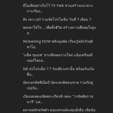
มีไอเดียอย่าเก็บไว้ TK Park ชวนสร้างแนวทาง
การเรียน...
คิง เพาเวอร์ ร่วมจัดโปรโมชั่น วันที่ 7 เดือน 7
พฤกษาใส่ใจ ... เพื่อทั้งชีวิต สร้างความพึงพอใจสูง
ส...
Re:learning NOW พลิกมุมคิด เรียนรู้หลังวิกฤติ
หาโอ...
“แซ็ค ชุมแพ” ชวนฟินผลงานใหม่ แย้มเตรียมมี
เซอร์ไพรส...
ME ส่งโปรเด็ด 7.7 วันเดียวเท่านั้น พร้อมรับเงิน
คืน...
บัตรเครดิตทีเอ็มบี บัตรเครดิตธนชาต ร่วมกับซู
เปอร์ม...
เปิดบทเพลงเทิดพระเกียรติ เพลง "วรขัตติยราช
นารี" แด...
ตลาดหลักทรัพย์ฯ ตอบเทรนด์ลงทุนยั่งยืน เพิ่มข้อ