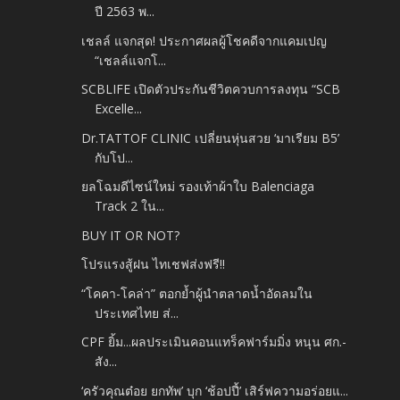
ปี 2563 พ...
เชลล์ แจกสุด! ประกาศผลผู้โชคดีจากแคมเปญ
“เชลล์แจกโ...
SCBLIFE เปิดตัวประกันชีวิตควบการลงทุน “SCB
Excelle...
Dr.TATTOF CLINIC เปลี่ยนหุ่นสวย ‘มาเรียม B5’
กับโป...
ยลโฉมดีไซน์ใหม่ รองเท้าผ้าใบ Balenciaga
Track 2 ใน...
BUY IT OR NOT?
โปรแรงสู้ฝน ไทเชฟส่งฟรี!!
“โคคา-โคล่า” ตอกย้ำผู้นำตลาดน้ำอัดลมใน
ประเทศไทย ส่...
CPF ยิ้ม...ผลประเมินคอนแทร็คฟาร์มมิ่ง หนุน ศก.-
สัง...
‘ครัวคุณต๋อย ยกทัพ’ บุก ‘ช้อปปี้’ เสิร์ฟความอร่อยแ...