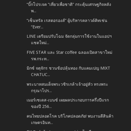
“บิ๊กโปรเจค “เที่ยวเพื่อชาติ” กระตุ้นเศรษฐกิจหลัง
พ...
“เซ็นทรัล เรสตอรองส์” ผู้บริหารคลาวด์คิทเช่น
“Ever...
LINE เตรียมปรับโฉม จัดกลุ่มการใช้งานในแอปฯ
แชตใหม่...
FIVE STAR และ Star coffee ฉลองเปิดสาขาใหม่
รพ.กระท...
มิกซ์ จตุจักร ชวนช้อปลุ้นทอง กับแคมเปญ MIXT
CHATUC...
พระบาทสมเด็จพระวชิรเกล้าเจ้าอยู่หัว ทรงพระ
กรุณาโปร...
เมอร์เซเดส-เบนซ์ เผยผลประกอบการครึ่งปีแรก
ของปี 256...
คนไทยปลอดโรค บริโภคปลอดภัย! พบงานดีสินค้า
เกษตรอินท...