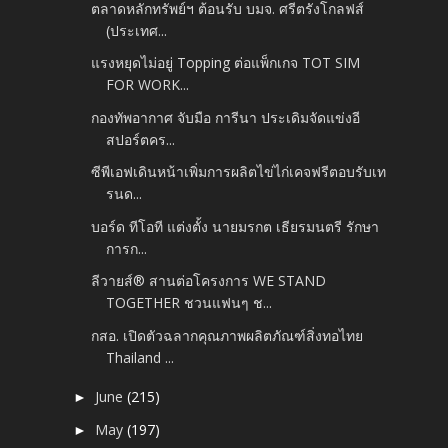
ตลาดหลักทรัพย์ฯ ต้อนรับ บมจ. ศรีตรังโกลฟส์
(ประเทศ...
แรงหยุดไม่อยู่ Topping ต่อแพ็กเกจ TOT SIM
FOR WORK...
กองทัพอากาศ จับมือ การีนา ประเดิมจัดแข่งอี
สปอร์ตคร...
ซีพีเอฟเดินหน้าเพิ่มการผลิตไข่ไก่เคจฟรีตอบรับเท
รนด...
บอร์ด ทีโอที แต่งตั้ง นายมรกต เธียรมนตรี รักษา
การก...
ลีวายส์® สานต่อโครงการ WE STAND
TOGETHER ชวนแฟนๆ ช...
กสอ. เปิดตัวฉลากคุณภาพผลิตภัณฑ์สิ่งทอไทย
Thailand ...
June
(215)
►
May
(197)
►