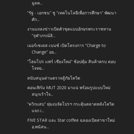
มูลค...
“รัฐ - เอกชน” ชู “เทคโนโลยีเพื่อการศึกษา” พัฒนา
ศัก...
งานแถลงข่าวเปิดตัวชุดแบบอักษรพระราชทาน
“จุฬาภรณ์ลิ...
เมอร์เซเดส-เบนซ์ เปิดโครงการ “Charge to
Change” อย...
“โฮมโปร แฟร์ เชียงใหม่” ช้อปคุ้ม สินค้าครบ ตอบ
โจทย...
สนับสนุนด่านตรวจสู้ภัยโควิด
คอนเฟิร์ม MUT 2020 มาแน่ พร้อมรูปแบบใหม่
สนุกเร้าใจ...
“ควิกแสบ” ทุ่มงบจัดโปรฯ กระตุ้นตลาดหลังโควิด
แจก i...
FIVE STAR และ Star coffee ฉลองเปิดสาขาใหม่
อ.พนัสน...