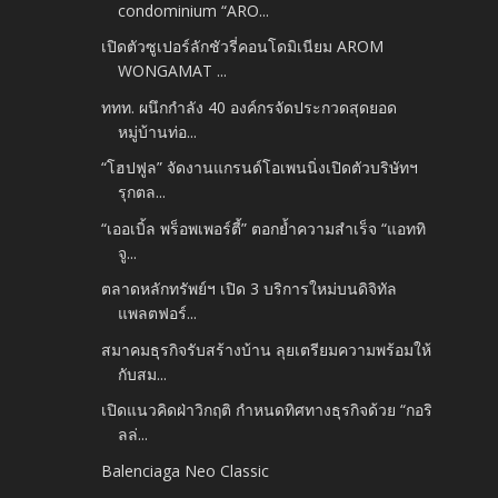
condominium “ARO...
เปิดตัวซูเปอร์ลักชัวรี่คอนโดมิเนียม AROM
WONGAMAT ...
ททท. ผนึกกำลัง 40 องค์กรจัดประกวดสุดยอด
หมู่บ้านท่อ...
“โฮปฟูล” จัดงานแกรนด์โอเพนนิ่งเปิดตัวบริษัทฯ
รุกตล...
“เออเบิ้ล พร็อพเพอร์ตี้” ตอกย้ำความสำเร็จ “แอททิ
จู...
ตลาดหลักทรัพย์ฯ เปิด 3 บริการใหม่บนดิจิทัล
แพลตฟอร์...
สมาคมธุรกิจรับสร้างบ้าน ลุยเตรียมความพร้อมให้
กับสม...
เปิดแนวคิดฝ่าวิกฤติ กำหนดทิศทางธุรกิจด้วย “กอริ
ลล่...
Balenciaga Neo Classic