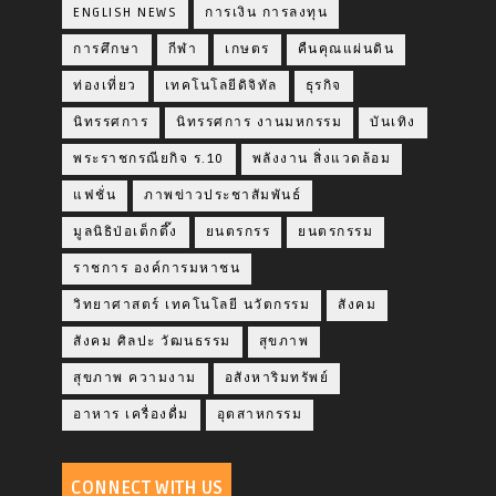
ENGLISH NEWS
การเงิน การลงทุน
การศึกษา
กีฬา
เกษตร
คืนคุณแผ่นดิน
ท่องเที่ยว
เทคโนโลยีดิจิทัล
ธุรกิจ
นิทรรศการ
นิทรรศการ งานมหกรรม
บันเทิง
พระราชกรณียกิจ ร.10
พลังงาน สิ่งแวดล้อม
แฟชั่น
ภาพข่าวประชาสัมพันธ์
มูลนิธิป่อเต็กตึ๊ง
ยนตรกรร
ยนตรกรรม
ราชการ องค์การมหาชน
วิทยาศาสตร์ เทคโนโลยี นวัตกรรม
สังคม
สังคม ศิลปะ วัฒนธรรม
สุขภาพ
สุขภาพ ความงาม
อสังหาริมทรัพย์
อาหาร เครื่องดื่ม
อุตสาหกรรม
CONNECT WITH US