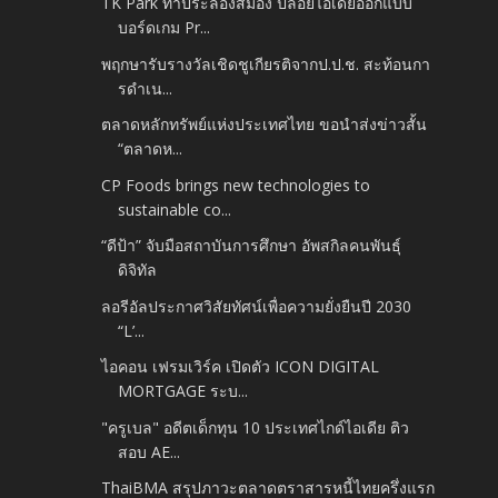
TK Park ท้าประลองสมอง ปล่อยไอเดียออกแบบ
บอร์ดเกม Pr...
พฤกษารับรางวัลเชิดชูเกียรติจากป.ป.ช. สะท้อนกา
รดำเน...
ตลาดหลักทรัพย์แห่งประเทศไทย ขอนำส่งข่าวสั้น
“ตลาดห...
CP Foods brings new technologies to
sustainable co...
“ดีป้า” จับมือสถาบันการศึกษา อัพสกิลคนพันธุ์
ดิจิทัล
ลอรีอัลประกาศวิสัยทัศน์เพื่อความยั่งยืนปี 2030
“L’...
ไอคอน เฟรมเวิร์ค เปิดตัว ICON DIGITAL
MORTGAGE ระบ...
"ครูเบล" อดีตเด็กทุน 10 ประเทศไกด์ไอเดีย ติว
สอบ AE...
ThaiBMA สรุปภาวะตลาดตราสารหนี้ไทยครึ่งแรก