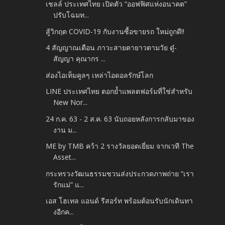
เชลล์ ประเทศไทย เปิดตัว “ออฟฟิศแห่งอนาคต”
ปรับโฉมท...
สู้วิกฤต COVID-19 กับงานซื้อขายรถ ใหม่ถูกดี!!
4 สัญญาณเตือน ภาวะสายตายาวตามวัย ดู๋-
สัญญา คุณากร ...
ส่องไอเท็มคูลๆ เหล่าไอดอลรักษ์โลก
LINE ประเทศไทย ตอกย้ำแพลตฟอร์มที่ใช่สำหรับ
New Nor...
24 ก.ค. 63 - 2 ส.ค. 63 นับถอยหลังการกลับมาของ
งาน ม...
ME by TMB คว้า 2 รางวัลยอดเยี่ยม จากเวที The
Asset...
กระทรวงวัฒนธรรมชวนส่งประกวดภาพถ่าย “เรา
รักแม่” แ...
เอส โฮเทล แอนด์ รีสอร์ท พร้อมต้อนรับนักเดินทา
งอีกค...