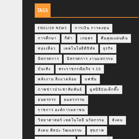
TAGS
ENGLISH NEWS
การเงิน การลงทุน
การศึกษา
กีฬา
เกษตร
คืนคุณแผ่นดิน
ท่องเที่ยว
เทคโนโลยีดิจิทัล
ธุรกิจ
นิทรรศการ
นิทรรศการ งานมหกรรม
บันเทิง
พระราชกรณียกิจ ร.10
พลังงาน สิ่งแวดล้อม
แฟชั่น
ภาพข่าวประชาสัมพันธ์
มูลนิธิป่อเต็กตึ๊ง
ยนตรกรร
ยนตรกรรม
ราชการ องค์การมหาชน
วิทยาศาสตร์ เทคโนโลยี นวัตกรรม
สังคม
สังคม ศิลปะ วัฒนธรรม
สุขภาพ