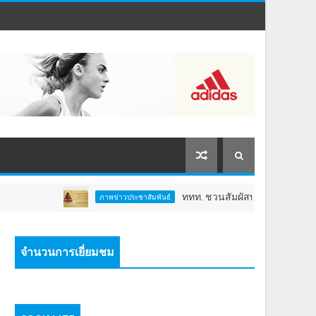
ททท. ชวนสัมผัสพลังแห่งศรัทธา ร่วมงาน "ห
ภาพข่าวประชาสัมพันธ์
จำนวนการเยี่ยมชม