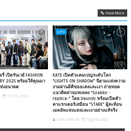
View More
ธุรกิจ
รี่ เปิดรันเวย์ FASHION
KATE เปิดตัวแคมเปญระดับโลก
RY 2025 พร้อมให้คุณมา
“LIGHTS ON SHADOW” นิยามแห่งความ
แห่งอนาคต
งามผ่านมิติของแสงและเงา ถ่ายทอด
แนวคิดผ่านบทเพลง “Gyakko -
Oct 15, 2025
replica-” โดย Vaundy พร้อมเปิดตัว
คาแรกเตอร์เสมือน “STARE” ผู้สะท้อน
เมคอัพแห่งแสงและเงาอย่างแท้จริง
Siam Outlook
Aug 10, 2025