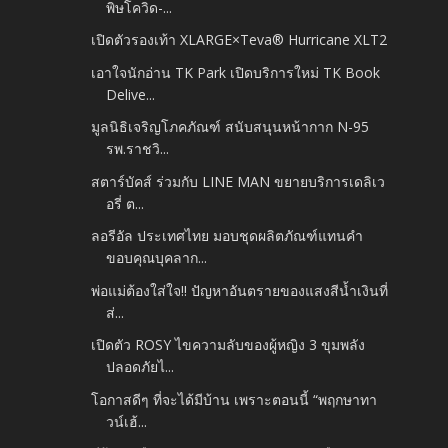
พิษโควิด-...
เปิดตัวรองเท้า XLARGE×Teva® Hurricane XLT2
เอาใจนักอ่าน TK Park เปิดบริการใหม่ TK Book
Delive...
มูลนิธิเจริญโภคภัณฑ์ สนับสนุนหน้ากาก N-95
รพ.ราชวิ...
สตาร์บัคส์ ร่วมกับ LINE MAN ขยายบริการเดลิเว
อรี่ ต...
ลอรีอัล ประเทศไทย มอบชุดผลิตภัณฑ์แทนคำ
ขอบคุณบุคลาก...
พ่อแม่ต้องใส่ใจ!! ปัญหาอันตรายของแสงสีน้ำเงินที่
ส่...
เปิดตัว ROSY ไขความลับของผู้หญิง 3 ขุมพลัง
ปลอดภัยไ...
โอกาสดีๆ ที่จะได้มีบ้าน เพราะตอนนี้ “พฤกษาทา
วน์เฮ้...