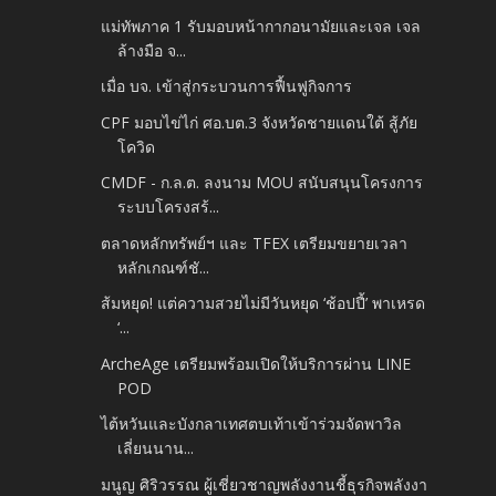
แม่ทัพภาค 1 รับมอบหน้ากากอนามัยและเจล เจล
ล้างมือ จ...
เมื่อ บจ. เข้าสู่กระบวนการฟื้นฟูกิจการ
CPF มอบไข่ไก่ ศอ.บต.3 จังหวัดชายแดนใต้ สู้ภัย
โควิด
CMDF - ก.ล.ต. ลงนาม MOU สนับสนุนโครงการ
ระบบโครงสร้...
ตลาดหลักทรัพย์ฯ และ TFEX เตรียมขยายเวลา
หลักเกณฑ์ชั...
ส้มหยุด! แต่ความสวยไม่มีวันหยุด ‘ช้อปปี้’ พาเหรด
‘...
ArcheAge เตรียมพร้อมเปิดให้บริการผ่าน LINE
POD
ไต้หวันและบังกลาเทศตบเท้าเข้าร่วมจัดพาวิล
เลี่ยนนาน...
มนูญ ศิริวรรณ ผู้เชี่ยวชาญพลังงานชี้ธุรกิจพลังงา