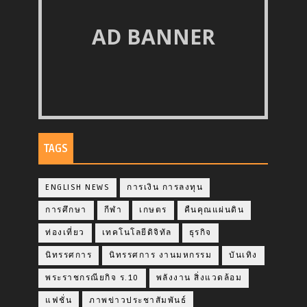
AD BANNER
TAGS
ENGLISH NEWS
การเงิน การลงทุน
การศึกษา
กีฬา
เกษตร
คืนคุณแผ่นดิน
ท่องเที่ยว
เทคโนโลยีดิจิทัล
ธุรกิจ
นิทรรศการ
นิทรรศการ งานมหกรรม
บันเทิง
พระราชกรณียกิจ ร.10
พลังงาน สิ่งแวดล้อม
แฟชั่น
ภาพข่าวประชาสัมพันธ์