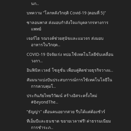
นก...
บทความ “โลกหลังวิกฤติ Covid-19 (ตอนที่ 5)”
ซาลอนพาส ส่งมอบกำลังใจแก่บุคลากรทางการ
แพทย์
เจอร์ไฮ รณรงค์ช่วยสุนัขและแมวจร ส่งมอบ
อาหารในวิกฤต...
COVID-19 ปัจจัยเร่ง ทปอ.ใช้เทคโนโลยีขับเคลื่อน
วงกา...
อินฟินิท เวลธ์ โซลูชั่น เพื่อนคู่คิดช่วยธุรกิจวางแ...
สัมมนาแบ่งปันประสบการณ์การใช้เทคโนโลยีใน
การควบคุมโ...
ประกันภัยไทยวิวัฒน์ สร้างอิสระครั้งใหม่
#BeyondThe...
“ธัญญ่า" เตือนคนอยากสวย รีบได้แต่ต้องชัวร์
ทีเอ็มบีและธนชาต ขยายเวลาฟรี! ค่าธรรมเนียม
การชำระภ...