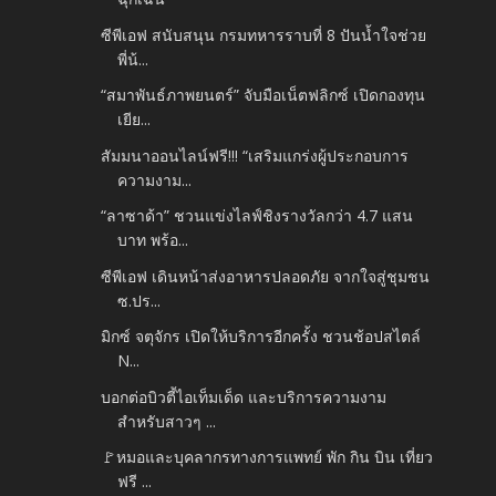
ซีพีเอฟ สนับสนุน กรมทหารราบที่ 8 ปันน้ำใจช่วย
พี่น้...
“สมาพันธ์ภาพยนตร์” จับมือเน็ตฟลิกซ์ เปิดกองทุน
เยีย...
สัมมนาออนไลน์ฟรี!!! “เสริมแกร่งผู้ประกอบการ
ความงาม...
“ลาซาด้า” ชวนแข่งไลฟ์ชิงรางวัลกว่า 4.7 แสน
บาท พร้อ...
ซีพีเอฟ เดินหน้าส่งอาหารปลอดภัย จากใจสู่ชุมชน
ซ.ปร...
มิกซ์ จตุจักร เปิดให้บริการอีกครั้ง ชวนช้อปสไตล์
N...
บอกต่อบิวตี้ไอเท็มเด็ด และบริการความงาม
สำหรับสาวๆ ...
🚩หมอและบุคลากรทางการแพทย์ พัก กิน บิน เที่ยว
ฟรี ...