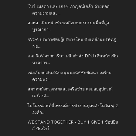
โบว์-เมลดา และ เกรซ-กาญจน์เกล้า ถ่ายทอด
ความงามและ...
สวพส. เดินหน้าช่วยเหลือเกษตรกรบนพื้นที่สูง
บูรณากา...
SVOA ประกาศทีมผู้บริหารใหม่ ขับเคลื่อนบริษัทสู่
Ne...
เกม RoV จากการีนา ผนึกกำลัง DPU เดินหน้าเฟ้น
หาดาวร...
เชลล์มอบเงินสนับสนุนมูลนิธิชัยพัฒนา เตรียม
ความพร...
สมาคมม้งกรุงเทพและเครือข่าย ส่งมอบอุปกรณ์
เครื่องติ...
ไมโครซอฟท์ชี้เทรนด์การทำงานยุคหลังโควิด ชู 2
องค์ก...
WE STAND TOGETHER - BUY 1 GIVE 1 ช้อปยีน
ส์ ปันน้ำใ...