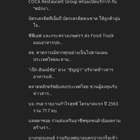
COCA Restaurant Group พร้อมเปิดบริการ! กับ
“พนักงา...
บัตรเครดิตทีเอ็มบี บัตรเครดิตธนชาต ให้ลูกค้าอุ่น
ใจ...
ซีพีเอฟ และกระทรวงเกษตรฯ ส่ง Food Truck
มอบอาหารปล...
สธ. คาดการณ์หากทุกอย่างเป็นไปตามแผน
ประเทศไทยจะสาม...
"เป๊ก สัณณ์ชัย" ควง "ธัญญ่า” บริจาคข้าวสาร
อาหารแห้...
ตลาดหลักทรัพย์แห่งประเทศไทย ชวนผู้ลงทุนรับ
ข่าวสาร...
บจ. mai รายงานกำไรสุทธิ ไตรมาสแรก ปี 2563
รวม 717 ลบ.
แลคตาซอย ร่วมส่งเสริมอาชีพชุมชนผ้าย้อมคราม
สร้างรา...
บางกอกแลนด์ ร่วมกับเทศบาลนครปากเกร็ดเข้า