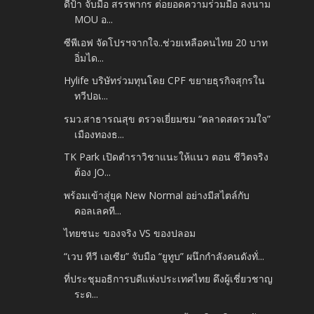
ดีป้า จับมือ สรรพากร ต่อยอดความร่วมมือ ลงนาม
MOU อ...
ซีพีเอฟ จัดโปรฯจากใจ..ช่วยเหลือคนไทย 20 บาท
อิ่มได...
Hylife บริษัทร่วมทุนโดย CPF ขยายธุรกิจสุกรใน
ทวีปอเ...
รมว.สาธารณสุข ตรวจเยี่ยมชม “ตลาดสดรวมใจ”
เมืองทองธ...
TK Park เปิดตำราวิชาแนะให้แนว ตอน ชีวิตจริง
ต้อง JO...
พร้อมเข้าสู่ยุค New Normal อย่างมีสไตล์กับ
คอลเลคที...
ไทยชนะ ของจริง VS ของปลอม
“เวบ ทีวี เอเซีย” จับมือ “ยูทูบ” ผนึกกำลังคนดังทั่...
ที่ประชุมอธิการบดีแห่งประเทศไทย ดึงผู้เชี่ยวชาญ
ระด...