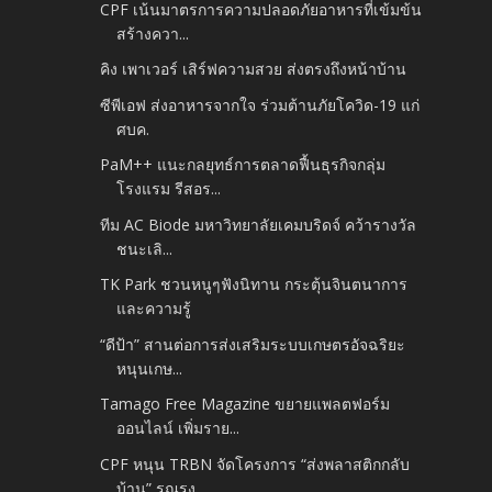
CPF เน้นมาตรการความปลอดภัยอาหารที่เข้มข้น
สร้างควา...
คิง เพาเวอร์ เสิร์ฟความสวย ส่งตรงถึงหน้าบ้าน
ซีพีเอฟ ส่งอาหารจากใจ ร่วมต้านภัยโควิด-19 แก่
ศบค.
PaM++ แนะกลยุทธ์การตลาดฟื้นธุรกิจกลุ่ม
โรงแรม รีสอร...
ทีม AC Biode มหาวิทยาลัยเคมบริดจ์ คว้ารางวัล
ชนะเลิ...
TK Park ชวนหนูๆฟังนิทาน กระตุ้นจินตนาการ
และความรู้
“ดีป้า” สานต่อการส่งเสริมระบบเกษตรอัจฉริยะ
หนุนเกษ...
Tamago Free Magazine ขยายแพลตฟอร์ม
ออนไลน์ เพิ่มราย...
CPF หนุน TRBN จัดโครงการ “ส่งพลาสติกกลับ
บ้าน” รณรง...