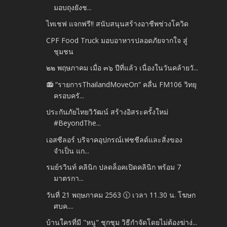
มอบถุงยังช...
ไทเชฟ แจกฟรี!! สนับสนุนสร้างอาชีพช่วงโควิด
CPF Food Truck มอบอาหารปลอดภัยจากใจ สู่
ชุมชน
๒๒ พฤษภาคม เมื่อ ๓๖ ปีที่แล้ว เนื่องในวันคล้ายวั...
📻 “รายการThailandMoveOn” คลื่น FM106 วิทยุ
ครอบครั...
ประกันภัยไทยวิวัฒน์ สร้างอิสระครั้งใหม่
#BeyondThe...
เอสซีลอร์ บริจาคอุปกรณ์เฟซชีลด์และสิ่งของ
จำเป็น แก...
รมย์รวินท์ คลินิก ปลดล็อคเปิดคลินิก พร้อม 7
มาตรกา...
วันที่ 21 พฤษภาคม 2563 🕦 เวลา 11.30 น. โฆษก
ศบค....
บ้านใครที่มี "หนู" ชุกชุม วิธีกำจัดโดยไม่ต้องฆ่าง่...