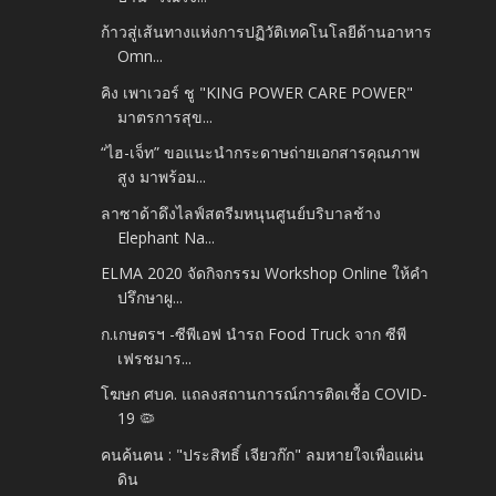
ก้าวสู่เส้นทางแห่งการปฏิวัติเทคโนโลยีด้านอาหาร
Omn...
คิง เพาเวอร์ ชู "KING POWER CARE POWER"
มาตรการสุข...
“ไฮ-เจ็ท” ขอแนะนำกระดาษถ่ายเอกสารคุณภาพ
สูง มาพร้อม...
ลาซาด้าดึงไลฟ์สตรีมหนุนศูนย์บริบาลช้าง
Elephant Na...
ELMA 2020 จัดกิจกรรม Workshop Online ให้คำ
ปรึกษาผู...
ก.เกษตรฯ -ซีพีเอฟ นำรถ Food Truck จาก ซีพี
เฟรชมาร...
โฆษก ศบค. แถลงสถานการณ์การติดเชื้อ COVID-
19 🦠
คนค้นฅน : "ประสิทธิ์ เจียวก๊ก" ลมหายใจเพื่อแผ่น
ดิน