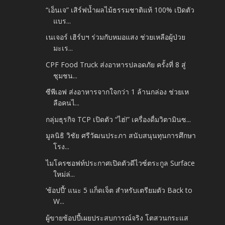
“เอ็นเจ” เสิร์ฟน้ำผลไม้ธรรมชาติแท้ 100% เปิดตัว
แบร...
เนเจอร์ เฮิร์บฯ ร่วมกับหมอแสง ช่วยเหลือผู้ป่วย
มะเร...
CPF Food Truck ส่งอาหารปลอดภัย ครั้งที่ 8 สู่
ชุมชน...
ซีพีเอฟ ส่งอาหารจากใจกว่า 1 ล้านกล่อง ช่วยเห
ลือคนไ...
กลุ่มธุรกิจ TCP เปิดตัว “ไฮ่!” เครื่องดื่มวิตามินซ...
มูลนิธิ วิชัย ศรีวัฒนประภา สนับสนุนทุนการศึกษา
โรง...
ไมโครซอฟท์ประกาศเปิดตัวดีไวซ์ตระกูล Surface
ใหม่ล่...
‘ช้อปปี้’ แนะ 5 แก็ดเจ็ต สำหรับเตรียมตัว Back to
W...
ผู้ขายช้อปปี้เผยประสบการณ์จริง โตสวนกระแส