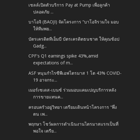
เชลล์เปิดตัวบริการ Pay at Pump เพื่อลูกค้า
ปลอดภัย ...
บาโอจิ (BAOJI) จัดโครงการ “บาโอจิรวมใจ มอบ
ให้ทีมพย...
บัตรเครดิตทีเอ็มบี บัตรเครดิตธนชาต ให้คุณช้อป
Gadg...
CPF's Q1 earnings spike 43%,amid
expectations of m...
ASF หนุนกำไรซีพีเอฟไตรมาส 1 โต 43% COVID-
19 อาจกระ...
เมอร์เซเดส-เบนซ์ ร่วมมอบแคมเปญบริการหลัง
การขายแทนค...
ครอบครัวอยู่วิทยา เตรียมเดินหน้าโครงการ “พึ่ง
ตน เพ...
พฤกษา โชว์ผลการดำเนินงานไตรมาสแรกเป็นที่
พอใจ เตรีย...