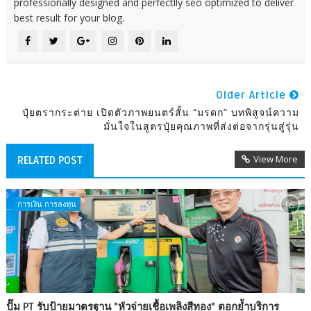
professionally designed and perfectlly seo optimized to deliver
best result for your blog.
Older Article
ปุ๋ยตรากระต่าย เปิดตัวภาพยนตร์สั้น “มรดก” บทพิสูจน์ความ
มั่นใจในสูตรปุ๋ยคุณภาพที่ส่งต่อจากรุ่นสู่รุ่น
View More
RELATED POST
การเงิน การลงทุน
ปั๊ม PT รับป้ายมาตรฐาน "หัวจ่ายเชื้อเพลิงสีทอง" ตอกย้ำบริการ