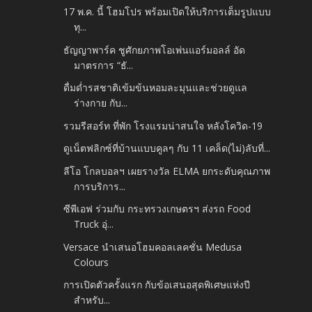
17 พ.ค. นี้ โฮมโปร พร้อมเปิดให้บริการเต็มรูปแบบ
ทุ...
ธัญญาพาร์ค ชูศักยภาพโอเพ่นแอร์มอลล์ อัด
มาตรการ “ธั...
ดื่มด่ำรสชาติเข้มข้นหอมละมุนและช่วยดูแล
ร่างกาย กับ...
รวมรีสอร์ท ที่พัก โรงแรมน่าสนใจ หลังโควิด-19
ดูเน็ตฟลิกซ์ที่บ้านแบบคูลๆ กับ 11 เคล็ด(ไม่)ลับที่...
ลีโอ โกลบอลฯ เผยรางวัล ELMA ยกระดับคุณภาพ
การบริการ...
ซีพีเอฟ ร่วมกับ กระทรวงเกษตรฯ ส่งรถ Food
Truck อุ่...
Versace นำเสนอโฮมคอลเลคชั่น Medusa
Colours
การเปิดตัวครั้งแรก กับข้อเสนอสุดพิเศษแห่งปี
สำหรับ...