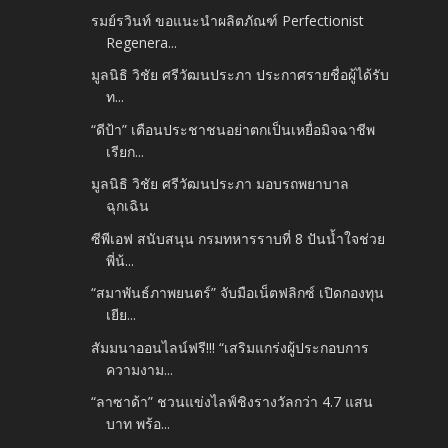
รมย์รวินท์ ขอแนะนำผลิตภัณฑ์ Perfectionist
Regenera...
มูลนิธิ วิชัย ศรีวัฒนประภา ประกาศรายชื่อผู้ได้รับ
ท...
“ดีป้า” เตือนประชาชนอย่าตกเป็นเหยื่อมิจฉาชีพ
เรียก...
มูลนิธิ วิชัย ศรีวัฒนประภา มอบรถพยาบาล
ฉุกเฉิน
ซีพีเอฟ สนับสนุน กรมทหารราบที่ 8 ปันน้ำใจช่วย
พี่น้...
“สมาพันธ์ภาพยนตร์” จับมือเน็ตฟลิกซ์ เปิดกองทุน
เยีย...
สัมมนาออนไลน์ฟรี!!! “เสริมแกร่งผู้ประกอบการ
ความงาม...
“ลาซาด้า” ชวนแข่งไลฟ์ชิงรางวัลกว่า 4.7 แสน
บาท พร้อ...