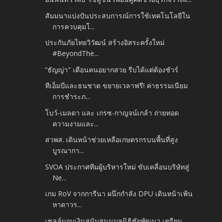
สัมมนาแบ่งปันประสบการณ์การใช้เทคโนโลยีใน
การควบคุมโ...
ประกันภัยไทยวิวัฒน์ สร้างอิสระครั้งใหม่
#BeyondThe...
“ธัญญ่า" เตือนคนอยากสวย รีบได้แต่ต้องชัวร์
ทีเอ็มบีและธนชาต ขยายเวลาฟรี! ค่าธรรมเนียม
การชำระภ...
โบว์-เมลดา และ เกรซ-กาญจน์เกล้า ถ่ายทอด
ความงามและ...
สวพส. เดินหน้าช่วยเหลือเกษตรกรบนพื้นที่สูง
บูรณากา...
SVOA ประกาศทีมผู้บริหารใหม่ ขับเคลื่อนบริษัทสู่
Ne...
เกม RoV จากการีนา ผนึกกำลัง DPU เดินหน้าเฟ้น
หาดาวร...
เชลล์มอบเงินสนับสนุนมูลนิธิชัยพัฒนา เตรียม