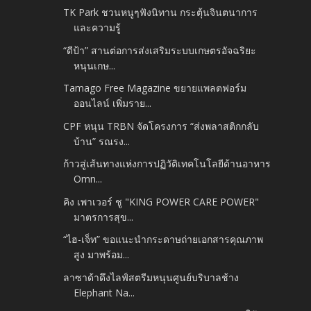
TK Park ชวนหนูๆฟังนิทาน กระตุ้นจินตนาการ
และความรู้
“ดีป้า” สานต่อการส่งเสริมระบบเกษตรอัจฉริยะ
หนุนเกษ...
Tamago Free Magazine ขยายแพลตฟอร์ม
ออนไลน์ เพิ่มราย...
CPF หนุน TRBN จัดโครงการ “ส่งพลาสติกกลับ
บ้าน” รณรง...
ก้าวสู่เส้นทางแห่งการปฏิวัติเทคโนโลยีด้านอาหาร
Omn...
คิง เพาเวอร์ ชู "KING POWER CARE POWER"
มาตรการสุข...
“ไฮ-เจ็ท” ขอแนะนำกระดาษถ่ายเอกสารคุณภาพ
สูง มาพร้อม...
ลาซาด้าดึงไลฟ์สตรีมหนุนศูนย์บริบาลช้าง
Elephant Na...