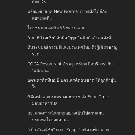
ต้อง JO...
พร้อมเข้าสู่ยุค New Normal อย่างมีสไตล์กับ
คอลเลคที...
ไทยชนะ ของจริง VS ของปลอม
“เวบ ทีวี เอเซีย” จับมือ “ยูทูบ” ผนึกกำลังคนดังทั่...
ที่ประชุมอธิการบดีแห่งประเทศไทย ดึงผู้เชี่ยวชาญ
ระด...
COCA Restaurant Group พร้อมเปิดบริการ! กับ
“พนักงา...
บัตรเครดิตทีเอ็มบี บัตรเครดิตธนชาต ให้ลูกค้าอุ่น
ใจ...
ซีพีเอฟ และกระทรวงเกษตรฯ ส่ง Food Truck
มอบอาหารปล...
สธ. คาดการณ์หากทุกอย่างเป็นไปตามแผน
ประเทศไทยจะสาม...
"เป๊ก สัณณ์ชัย" ควง "ธัญญ่า” บริจาคข้าวสาร