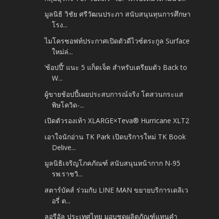
มูลนิธิ วิชัย ศรีวัฒนประภา สนับสนุนทุนการศึกษา
โรง...
ไมโครซอฟท์ประกาศเปิดตัวดีไวซ์ตระกูล Surface
ใหม่ล่...
‘ช้อปปี้’ แนะ 5 แก็ดเจ็ต สำหรับเตรียมตัว Back to
W...
ผู้ขายช้อปปี้เผยประสบการณ์จริง โตสวนกระแส
พิษโควิด-...
เปิดตัวรองเท้า XLARGE×Teva® Hurricane XLT2
เอาใจนักอ่าน TK Park เปิดบริการใหม่ TK Book
Delive...
มูลนิธิเจริญโภคภัณฑ์ สนับสนุนหน้ากาก N-95
รพ.ราชวิ...
สตาร์บัคส์ ร่วมกับ LINE MAN ขยายบริการเดลิเว
อรี่ ต...
ลอรีอัล ประเทศไทย มอบชุดผลิตภัณฑ์แทนคำ