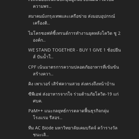
ความพร...
สมาคมม้งกรุงเทพและเครือข่าย ส่งมอบอุปกรณ์
เครื่องติ...
ไมโครซอฟท์ชี้เทรนด์การทำงานยุคหลังโควิด ชู 2
องค์ก...
WE STAND TOGETHER - BUY 1 GIVE 1 ช้อปยีน
ส์ ปันน้ำใ...
CPF เน้นมาตรการความปลอดภัยอาหารที่เข้มข้น
สร้างควา...
คิง เพาเวอร์ เสิร์ฟความสวย ส่งตรงถึงหน้าบ้าน
ซีพีเอฟ ส่งอาหารจากใจ ร่วมต้านภัยโควิด-19 แก่
ศบค.
PaM++ แนะกลยุทธ์การตลาดฟื้นธุรกิจกลุ่ม
โรงแรม รีสอร...
ทีม AC Biode มหาวิทยาลัยเคมบริดจ์ คว้ารางวัล
ชนะเลิ...