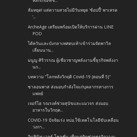
หลักเกณฑ์ชั...
ส้มหยุด! แต่ความสวยไม่มีวันหยุด ‘ช้อปปี้’ พาเหรด
‘...
ArcheAge เตรียมพร้อมเปิดให้บริการผ่าน LINE
POD
ไต้หวันและบังกลาเทศตบเท้าเข้าร่วมจัดพาวิล
เลี่ยนนาน...
มนูญ ศิริวรรณ ผู้เชี่ยวชาญพลังงานชี้ธุรกิจพลังงา
นก...
บทความ “โลกหลังวิกฤติ Covid-19 (ตอนที่ 5)”
ซาลอนพาส ส่งมอบกำลังใจแก่บุคลากรทางการ
แพทย์
เจอร์ไฮ รณรงค์ช่วยสุนัขและแมวจร ส่งมอบ
อาหารในวิกฤต...
COVID-19 ปัจจัยเร่ง ทปอ.ใช้เทคโนโลยีขับเคลื่อน
วงกา...
อินฟินิท เวลธ์ โซลูชั่น เพื่อนคู่คิดช่วยธุรกิจวางแ...