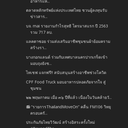
อาหารแห้...
ตลาดหลักทรัพย์แห่งประเทศไทย ชวนผู้ลงทุนรับ
ข่าวสาร...
บจ. mai รายงานกำไรสุทธิ ไตรมาสแรก ปี 2563
รวม 717 ลบ.
แลคตาซอย ร่วมส่งเสริมอาชีพชุมชนผ้าย้อมคราม
สร้างรา...
บางกอกแลนด์ ร่วมกับเทศบาลนครปากเกร็ดเข้า
มอบถุงยังช...
ไทเชฟ แจกฟรี!! สนับสนุนสร้างอาชีพช่วงโควิด
CPF Food Truck มอบอาหารปลอดภัยจากใจ สู่
ชุมชน
๒๒ พฤษภาคม เมื่อ ๓๖ ปีที่แล้ว เนื่องในวันคล้ายวั...
📻 “รายการThailandMoveOn” คลื่น FM106 วิทยุ
ครอบครั...
ประกันภัยไทยวิวัฒน์ สร้างอิสระครั้งใหม่