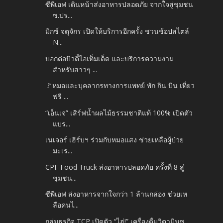
ซีพีเอฟ เดินหน้าส่งอาหารปลอดภัย จากใจสู่ชุมชน
ซ.ปร...
มิกซ์ จตุจักร เปิดให้บริการอีกครั้ง ชวนช้อปสไตล์
N...
บอกต่อบิวตี้ไอเท็มเด็ด และบริการความงาม
สำหรับสาวๆ ...
🚩หมอและบุคลากรทางการแพทย์ พัก กิน บิน เที่ยว
ฟรี ...
“เอ็นเจ” เสิร์ฟน้ำผลไม้ธรรมชาติแท้ 100% เปิดตัว
แบร...
เนเจอร์ เฮิร์บฯ ร่วมกับหมอแสง ช่วยเหลือผู้ป่วย
มะเร...
CPF Food Truck ส่งอาหารปลอดภัย ครั้งที่ 8 สู่
ชุมชน...
ซีพีเอฟ ส่งอาหารจากใจกว่า 1 ล้านกล่อง ช่วยเห
ลือคนไ...
กลุ่มธุรกิจ TCP เปิดตัว “ไฮ่!” เครื่องดื่มวิตามินซ...