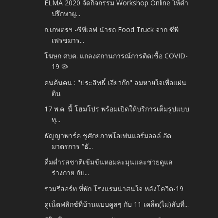
ELMA 2020 จัดกิจกรรม Workshop Online ให้คำ
ปรึกษาผู...
ก.เกษตรฯ -ซีพีเอฟ นำรถ Food Truck จาก ซีพี
เฟรชมาร...
โฆษก ศบค. แถลงสถานการณ์การติดเชื้อ COVID-
19 🦠
คนค้นฅน : "ประสิทธิ์ เจียวก๊ก" ลมหายใจเพื่อแผ่น
ดิน
17 พ.ค. นี้ โฮมโปร พร้อมเปิดให้บริการเต็มรูปแบบ
ทุ...
ธัญญาพาร์ค ชูศักยภาพโอเพ่นแอร์มอลล์ อัด
มาตรการ “ธั...
ดื่มด่ำรสชาติเข้มข้นหอมละมุนและช่วยดูแล
ร่างกาย กับ...
รวมรีสอร์ท ที่พัก โรงแรมน่าสนใจ หลังโควิด-19
ดูเน็ตฟลิกซ์ที่บ้านแบบคูลๆ กับ 11 เคล็ด(ไม่)ลับที่...