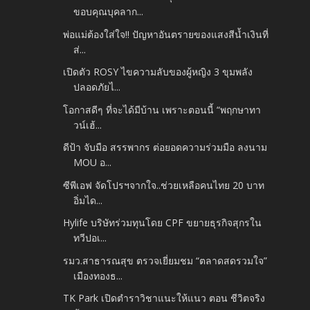
ขอบคุณบุคลาก...
พ่อแม่ต้องใส่ใจ!! ปัญหาอันตรายของแสงสีน้ำเงินที่
ส่...
เปิดตัว ROSY ไขความลับของผู้หญิง 3 ขุมพลัง
ปลอดภัยไ...
โอกาสดีๆ ที่จะได้มีบ้าน เพราะตอนนี้ “พฤกษาทา
วน์เฮ้...
ดีป้า จับมือ สรรพากร ต่อยอดความร่วมมือ ลงนาม
MOU อ...
ซีพีเอฟ จัดโปรฯจากใจ..ช่วยเหลือคนไทย 20 บาท
อิ่มได...
Hylife บริษัทร่วมทุนโดย CPF ขยายธุรกิจสุกรใน
ทวีปอเ...
รมว.สาธารณสุข ตรวจเยี่ยมชม “ตลาดสดรวมใจ”
เมืองทองธ...
TK Park เปิดตำราวิชาแนะให้แนว ตอน ชีวิตจริง