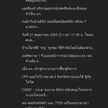
#BeyondThe...
เอสซีลอร์ บริจาคอุปกรณ์เฟซชีลด์และสิ่งของ
จำเป็น แก...
รมย์รวินท์ คลินิก ปลดล็อคเปิดคลินิก พร้อม 7
มาตรกา...
วันที่ 21 พฤษภาคม 2563 🕦 เวลา 11.30 น. โฆษก
ศบค....
บ้านใครที่มี "หนู" ชุกชุม วิธีกำจัดโดยไม่ต้องฆ่าง่...
แม่ทัพภาค 1 รับมอบหน้ากากอนามัยและเจล เจล
ล้างมือ จ...
เมื่อ บจ. เข้าสู่กระบวนการฟื้นฟูกิจการ
CPF มอบไข่ไก่ ศอ.บต.3 จังหวัดชายแดนใต้ สู้ภัย
โควิด
CMDF - ก.ล.ต. ลงนาม MOU สนับสนุนโครงการ
ระบบโครงสร้...
ตลาดหลักทรัพย์ฯ และ TFEX เตรียมขยายเวลา