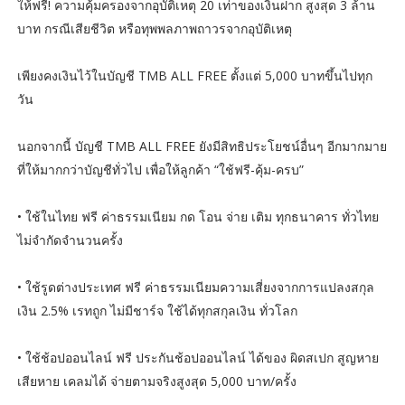
ให้ฟรี! ความคุ้มครองจากอุบัติเหตุ 20 เท่าของเงินฝาก สูงสุด 3 ล้าน
บาท กรณีเสียชีวิต หรือทุพพลภาพถาวรจากอุบัติเหตุ
เพียงคงเงินไว้ในบัญชี TMB ALL FREE ตั้งแต่ 5,000 บาทขึ้นไปทุก
วัน
นอกจากนี้ บัญชี TMB ALL FREE ยังมีสิทธิประโยชน์อื่นๆ อีกมากมาย
ที่ให้มากกว่าบัญชีทั่วไป เพื่อให้ลูกค้า “ใช้ฟรี-คุ้ม-ครบ”
• ใช้ในไทย ฟรี ค่าธรรมเนียม กด โอน จ่าย เติม ทุกธนาคาร ทั่วไทย
ไม่จำกัดจำนวนครั้ง
• ใช้รูดต่างประเทศ ฟรี ค่าธรรมเนียมความเสี่ยงจากการแปลงสกุล
เงิน 2.5% เรทถูก ไม่มีชาร์จ ใช้ได้ทุกสกุลเงิน ทั่วโลก
• ใช้ช้อปออนไลน์ ฟรี ประกันช้อปออนไลน์ ได้ของ ผิดสเปก สูญหาย
เสียหาย เคลมได้ จ่ายตามจริงสูงสุด 5,000 บาท/ครั้ง