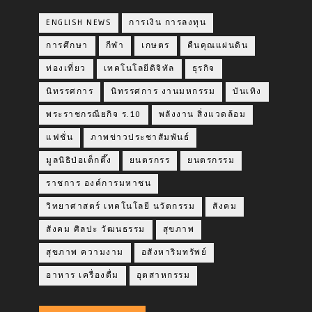
ENGLISH NEWS
การเงิน การลงทุน
การศึกษา
กีฬา
เกษตร
คืนคุณแผ่นดิน
ท่องเที่ยว
เทคโนโลยีดิจิทัล
ธุรกิจ
นิทรรศการ
นิทรรศการ งานมหกรรม
บันเทิง
พระราชกรณียกิจ ร.10
พลังงาน สิ่งแวดล้อม
แฟชั่น
ภาพข่าวประชาสัมพันธ์
มูลนิธิป่อเต็กตึ๊ง
ยนตรกรร
ยนตรกรรม
ราชการ องค์การมหาชน
วิทยาศาสตร์ เทคโนโลยี นวัตกรรม
สังคม
สังคม ศิลปะ วัฒนธรรม
สุขภาพ
สุขภาพ ความงาม
อสังหาริมทรัพย์
อาหาร เครื่องดื่ม
อุตสาหกรรม