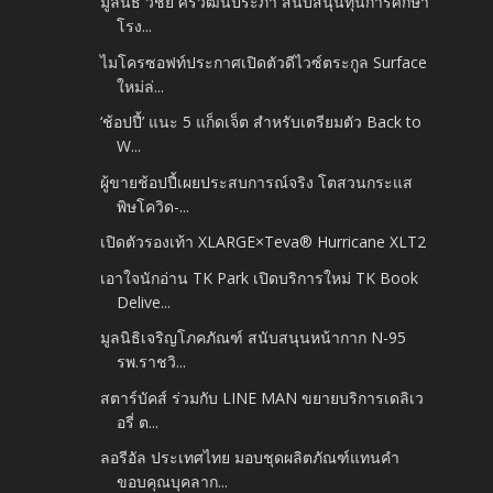
มูลนิธิ วิชัย ศรีวัฒนประภา สนับสนุนทุนการศึกษา
โรง...
ไมโครซอฟท์ประกาศเปิดตัวดีไวซ์ตระกูล Surface
ใหม่ล่...
‘ช้อปปี้’ แนะ 5 แก็ดเจ็ต สำหรับเตรียมตัว Back to
W...
ผู้ขายช้อปปี้เผยประสบการณ์จริง โตสวนกระแส
พิษโควิด-...
เปิดตัวรองเท้า XLARGE×Teva® Hurricane XLT2
เอาใจนักอ่าน TK Park เปิดบริการใหม่ TK Book
Delive...
มูลนิธิเจริญโภคภัณฑ์ สนับสนุนหน้ากาก N-95
รพ.ราชวิ...
สตาร์บัคส์ ร่วมกับ LINE MAN ขยายบริการเดลิเว
อรี่ ต...
ลอรีอัล ประเทศไทย มอบชุดผลิตภัณฑ์แทนคำ
ขอบคุณบุคลาก...