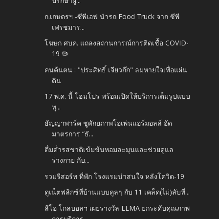
ปรึกษาผู...
ก.เกษตรฯ -ซีพีเอฟ นำรถ Food Truck จาก ซีพี
เฟรชมาร...
โฆษก ศบค. แถลงสถานการณ์การติดเชื้อ COVID-
19 🦠
คนค้นฅน : "ประสิทธิ์ เจียวก๊ก" ลมหายใจเพื่อแผ่น
ดิน
17 พ.ค. นี้ โฮมโปร พร้อมเปิดให้บริการเต็มรูปแบบ
ทุ...
ธัญญาพาร์ค ชูศักยภาพโอเพ่นแอร์มอลล์ อัด
มาตรการ “ธั...
ดื่มด่ำรสชาติเข้มข้นหอมละมุนและช่วยดูแล
ร่างกาย กับ...
รวมรีสอร์ท ที่พัก โรงแรมน่าสนใจ หลังโควิด-19
ดูเน็ตฟลิกซ์ที่บ้านแบบคูลๆ กับ 11 เคล็ด(ไม่)ลับที่...
ลีโอ โกลบอลฯ เผยรางวัล ELMA ยกระดับคุณภาพ
การบริการ...