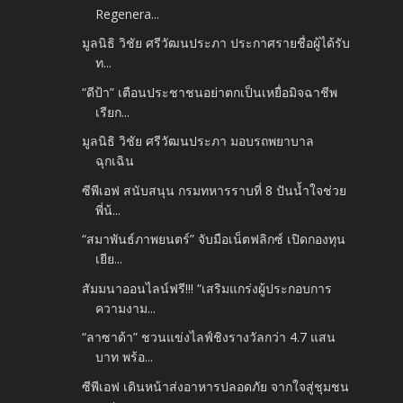
Regenera...
มูลนิธิ วิชัย ศรีวัฒนประภา ประกาศรายชื่อผู้ได้รับ
ท...
“ดีป้า” เตือนประชาชนอย่าตกเป็นเหยื่อมิจฉาชีพ
เรียก...
มูลนิธิ วิชัย ศรีวัฒนประภา มอบรถพยาบาล
ฉุกเฉิน
ซีพีเอฟ สนับสนุน กรมทหารราบที่ 8 ปันน้ำใจช่วย
พี่น้...
“สมาพันธ์ภาพยนตร์” จับมือเน็ตฟลิกซ์ เปิดกองทุน
เยีย...
สัมมนาออนไลน์ฟรี!!! “เสริมแกร่งผู้ประกอบการ
ความงาม...
“ลาซาด้า” ชวนแข่งไลฟ์ชิงรางวัลกว่า 4.7 แสน
บาท พร้อ...
ซีพีเอฟ เดินหน้าส่งอาหารปลอดภัย จากใจสู่ชุมชน