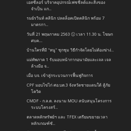
เอสซีลอร์ บริจาคอุปกรณ์เฟซชีลด์และสิ่งของ
จำเป็น แก...
รมย์รวินท์ คลินิก ปลดล็อคเปิดคลินิก พร้อม 7
มาตรกา...
วันที่ 21 พฤษภาคม 2563 🕦 เวลา 11.30 น. โฆษก
ศบค....
บ้านใครที่มี "หนู" ชุกชุม วิธีกำจัดโดยไม่ต้องฆ่าง่...
แม่ทัพภาค 1 รับมอบหน้ากากอนามัยและเจล เจล
ล้างมือ จ...
เมื่อ บจ. เข้าสู่กระบวนการฟื้นฟูกิจการ
CPF มอบไข่ไก่ ศอ.บต.3 จังหวัดชายแดนใต้ สู้ภัย
โควิด
CMDF - ก.ล.ต. ลงนาม MOU สนับสนุนโครงการ
ระบบโครงสร้...
ตลาดหลักทรัพย์ฯ และ TFEX เตรียมขยายเวลา
หลักเกณฑ์ชั...