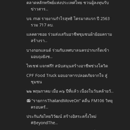
ตลาดหลักทรัพย์แห่งประเทศไทย ชวนผู้ลงทุนรับ
ข่าวสาร...
บจ. mai รายงานกำไรสุทธิ ไตรมาสแรก ปี 2563
รวม 717 ลบ.
แลคตาซอย ร่วมส่งเสริมอาชีพชุมชนผ้าย้อมคราม
สร้างรา...
บางกอกแลนด์ ร่วมกับเทศบาลนครปากเกร็ดเข้า
มอบถุงยังช...
ไทเชฟ แจกฟรี!! สนับสนุนสร้างอาชีพช่วงโควิด
CPF Food Truck มอบอาหารปลอดภัยจากใจ สู่
ชุมชน
๒๒ พฤษภาคม เมื่อ ๓๖ ปีที่แล้ว เนื่องในวันคล้ายวั...
📻 “รายการThailandMoveOn” คลื่น FM106 วิทยุ
ครอบครั...
ประกันภัยไทยวิวัฒน์ สร้างอิสระครั้งใหม่
#BeyondThe...