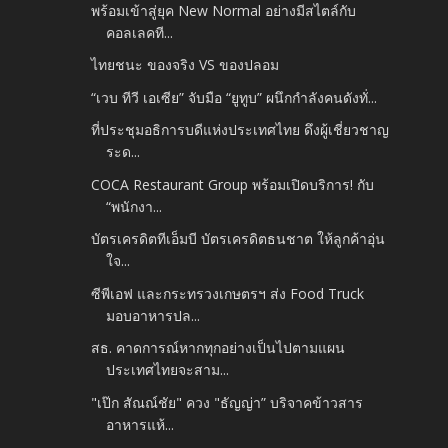
พร้อมเข้าสู่ยุค New Normal อย่างมีสไตล์กับ
คอลเลคที...
ไทยชนะ ของจริง VS ของปลอม
“เวบ ทีวี เอเซีย” จับมือ “ยูทูบ” ผนึกกำลังคนดังทั่...
ที่ประชุมอธิการบดีแห่งประเทศไทย ดึงผู้เชี่ยวชาญ
ระด...
COCA Restaurant Group พร้อมเปิดบริการ! กับ
“พนักงา...
บัตรเครดิตทีเอ็มบี บัตรเครดิตธนชาต ให้ลูกค้าอุ่น
ใจ...
ซีพีเอฟ และกระทรวงเกษตรฯ ส่ง Food Truck
มอบอาหารปล...
สธ. คาดการณ์หากทุกอย่างเป็นไปตามแผน
ประเทศไทยจะสาม...
"เป๊ก สัณณ์ชัย" ควง "ธัญญ่า” บริจาคข้าวสาร
อาหารแห้...