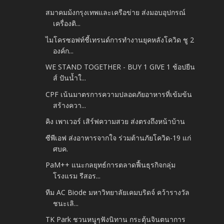
สมาคมม้งกรุงเทพและเครือข่าย ส่งมอบอุปกรณ์
เครื่องติ...
ไมโครซอฟท์ชี้เทรนด์การทำงานยุคหลังโควิด ชู 2
องค์ก...
WE STAND TOGETHER - BUY 1 GIVE 1 ช้อปยีน
ส์ ปันน้ำใ...
CPF เน้นมาตรการความปลอดภัยอาหารที่เข้มข้น
สร้างควา...
คิง เพาเวอร์ เสิร์ฟความสวย ส่งตรงถึงหน้าบ้าน
ซีพีเอฟ ส่งอาหารจากใจ ร่วมต้านภัยโควิด-19 แก่
ศบค.
PaM++ แนะกลยุทธ์การตลาดฟื้นธุรกิจกลุ่ม
โรงแรม รีสอร...
ทีม AC Biode มหาวิทยาลัยเคมบริดจ์ คว้ารางวัล
ชนะเลิ...
TK Park ชวนหนูๆฟังนิทาน กระตุ้นจินตนาการ