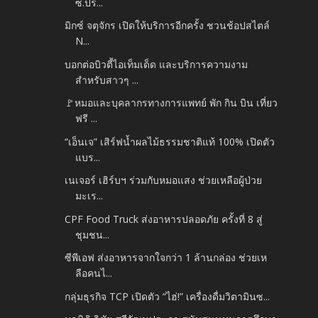
ซ.ปร...
มิกซ์ จตุจักร เปิดให้บริการอีกครั้ง ชวนช้อปสไตล์
N...
บอกต่อบิวตี้ไอเท็มเด็ด และบริการความงาม
สำหรับสาวๆ ...
🚩หมอและบุคลากรทางการแพทย์ พัก กิน บิน เที่ยว
ฟรี ...
“เอ็นเจ” เสิร์ฟน้ำผลไม้ธรรมชาติแท้ 100% เปิดตัว
แบร...
เนเจอร์ เฮิร์บฯ ร่วมกับหมอแสง ช่วยเหลือผู้ป่วย
มะเร...
CPF Food Truck ส่งอาหารปลอดภัย ครั้งที่ 8 สู่
ชุมชน...
ซีพีเอฟ ส่งอาหารจากใจกว่า 1 ล้านกล่อง ช่วยเห
ลือคนไ...
กลุ่มธุรกิจ TCP เปิดตัว “ไฮ่!” เครื่องดื่มวิตามินซ...