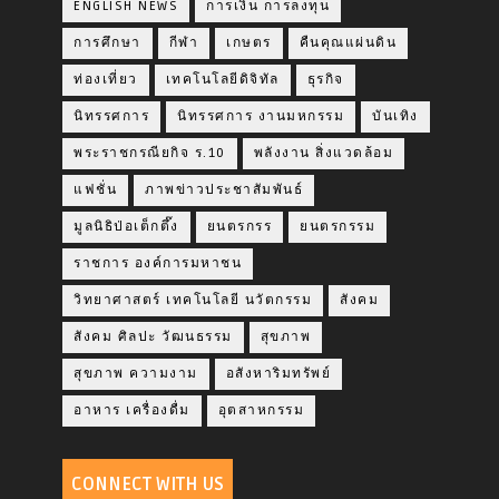
ENGLISH NEWS
การเงิน การลงทุน
การศึกษา
กีฬา
เกษตร
คืนคุณแผ่นดิน
ท่องเที่ยว
เทคโนโลยีดิจิทัล
ธุรกิจ
นิทรรศการ
นิทรรศการ งานมหกรรม
บันเทิง
พระราชกรณียกิจ ร.10
พลังงาน สิ่งแวดล้อม
แฟชั่น
ภาพข่าวประชาสัมพันธ์
มูลนิธิป่อเต็กตึ๊ง
ยนตรกรร
ยนตรกรรม
ราชการ องค์การมหาชน
วิทยาศาสตร์ เทคโนโลยี นวัตกรรม
สังคม
สังคม ศิลปะ วัฒนธรรม
สุขภาพ
สุขภาพ ความงาม
อสังหาริมทรัพย์
อาหาร เครื่องดื่ม
อุตสาหกรรม
CONNECT WITH US