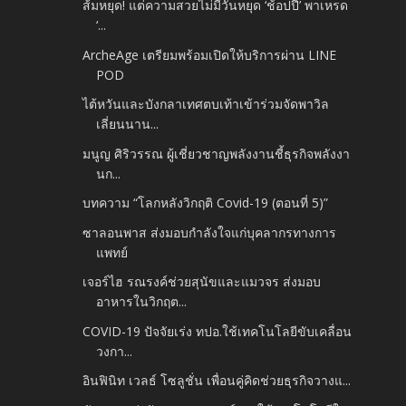
ส้มหยุด! แต่ความสวยไม่มีวันหยุด ‘ช้อปปี้’ พาเหรด
‘...
ArcheAge เตรียมพร้อมเปิดให้บริการผ่าน LINE
POD
ไต้หวันและบังกลาเทศตบเท้าเข้าร่วมจัดพาวิล
เลี่ยนนาน...
มนูญ ศิริวรรณ ผู้เชี่ยวชาญพลังงานชี้ธุรกิจพลังงา
นก...
บทความ “โลกหลังวิกฤติ Covid-19 (ตอนที่ 5)”
ซาลอนพาส ส่งมอบกำลังใจแก่บุคลากรทางการ
แพทย์
เจอร์ไฮ รณรงค์ช่วยสุนัขและแมวจร ส่งมอบ
อาหารในวิกฤต...
COVID-19 ปัจจัยเร่ง ทปอ.ใช้เทคโนโลยีขับเคลื่อน
วงกา...
อินฟินิท เวลธ์ โซลูชั่น เพื่อนคู่คิดช่วยธุรกิจวางแ...