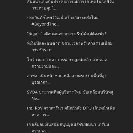
สัมมนาแบ่งปันประสบการณ์การใช้เทคโนโลยีใน
การควบคุมโ...
ประกันภัยไทยวิวัฒน์ สร้างอิสระครั้งใหม่
#BeyondThe...
“ธัญญ่า" เตือนคนอยากสวย รีบได้แต่ต้องชัวร์
ทีเอ็มบีและธนชาต ขยายเวลาฟรี! ค่าธรรมเนียม
การชำระภ...
โบว์-เมลดา และ เกรซ-กาญจน์เกล้า ถ่ายทอด
ความงามและ...
สวพส. เดินหน้าช่วยเหลือเกษตรกรบนพื้นที่สูง
บูรณากา...
SVOA ประกาศทีมผู้บริหารใหม่ ขับเคลื่อนบริษัทสู่
Ne...
เกม RoV จากการีนา ผนึกกำลัง DPU เดินหน้าเฟ้น
หาดาวร...
เชลล์มอบเงินสนับสนุนมูลนิธิชัยพัฒนา เตรียม
ความพร...