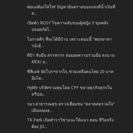
พ่อแม่ต้องใส่ใจ!! ปัญหาอันตรายของแสงสีน้ำเงินที่
ส่...
เปิดตัว ROSY ไขความลับของผู้หญิง 3 ขุมพลัง
ปลอดภัยไ...
โอกาสดีๆ ที่จะได้มีบ้าน เพราะตอนนี้ “พฤกษาทา
วน์เฮ้...
ดีป้า จับมือ สรรพากร ต่อยอดความร่วมมือ ลงนาม
MOU อ...
ซีพีเอฟ จัดโปรฯจากใจ..ช่วยเหลือคนไทย 20 บาท
อิ่มได...
Hylife บริษัทร่วมทุนโดย CPF ขยายธุรกิจสุกรใน
ทวีปอเ...
รมว.สาธารณสุข ตรวจเยี่ยมชม “ตลาดสดรวมใจ”
เมืองทองธ...
TK Park เปิดตำราวิชาแนะให้แนว ตอน ชีวิตจริง
ต้อง JO...