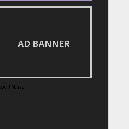
AD BANNER
eport Abuse