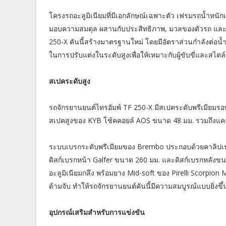
โครงรถอะลูมิเนียมที่มีเอกลักษณ์เฉพาะตัว เฟรมรถน้ำหนักเ
มอบความสมดุล ผสานกับประสิทธิภาพ, มวลของตัวรถ และคว
250-X คันนี้สร้างมาตรฐานใหม่ โดยมีอัตราส่วนกำลังต่อน้
ในการปรับแต่งในระดับสูงเพื่อให้เหมาะกับผู้ขับขี่และสไตล์
สเปคระดับสูง
รถจักรยานยนต์ไทรอัมพ์ TF 250-X มีสเปคระดับพรีเมียมรอ
สเปคสูงของ KYB โช้คคอยล์ AOS ขนาด 48 มม. รวมถึงแคลม
ระบบเบรกระดับพรีเมียมของ Brembo ประกอบด้วยคาลิปเปอร
ดิสก์เบรกหน้า Galfer ขนาด 260 มม. และดิสก์เบรกหลังขนา
อะลูมิเนียมกลึง พร้อมยาง Mid-soft ของ Pirelli Scorpi
ด้ามจับ ทำให้รถจักรยานยนต์คันนี้มีความสมบูรณ์แบบยิ่งขึ้
อุปกรณ์เสริมสำหรับการแข่งขัน