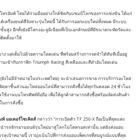
ทรอัมพ์ โดยได้ร่วมมืออย่างใกล้ชิดกับแชมป์โลกของการแข่งขัน ได้แก่
เครื่องยนต์สี่จังหวะรุ่นใหม่นี้ ได้รับการออกแบบใหม่ทั้งหมด มีระบบ
้นสูง อีกทั้งยังมีโครงอะลูมิเนียมที่เป็นเอกลักษณ์ที่มีขนาดกะทัดรัดและ
ติดตั้งมาให้
บาง แต่เต็มไปด้วยความโดดเด่น ที่พร้อมสร้างการจดจำได้ทันทีเมื่ออยู่
สานเข้ากับกราฟิก Triumph Racing สีเหลืองและสีดำอันโดดเด่น
 (ยังไม่มีจำหน่ายในประเทศไทย) จะนำเสนอการขาย การบริการอะไหล่
ัดหาชิ้นส่วนอะไหล่ออนไลน์ที่สามารถสั่งซื้อได้ทุกวันตลอด 24 ชั่วโมง
ช้งานบนโทรศัพท์มือถือ เพื่อให้ลูกค้าสามารถสั่งซื้อพร้อมจัดส่งสินค้า
การสั่งซื้อ
มพ์ มอเตอร์ไซเคิลส์
กล่าวว่า “การเปิดตัว TF 250-X ถือเป็นที่สุดแห่ง
ต่นำรถจักรยานยนต์รุ่นใหม่มาสู่โลกโมโตครอสเท่านั้น แต่ยังส่งมอบ
รลุเป้าหมายนี้ เรามุ่งเน้นไปที่การส่งมอบแพ็คเกจที่สมบูรณ์แบบที่สุด