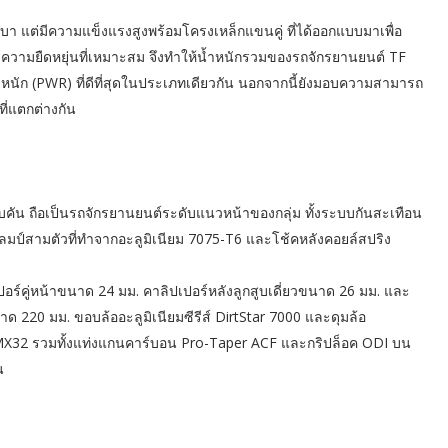
บา แต่มีความแข็งแรงสูงพร้อมโครงเหล็กแขนคู่ ที่ได้ออกแบบมาเพื่อ
ามยืดหยุ่นที่เหมาะสม จึงทำให้น้ำหนักรวมของรถจักรยานยนต์ TF
ำหนัก (PWR) ที่ดีที่สุดในประเภทเดียวกัน นอกจากนี้ยังมอบความสามารถ
ที่แตกต่างกัน
บคัน ถือเป็นรถจักรยานยนต์ระดับแนวหน้าของกลุ่ม ทั้งระบบกันสะเทือน
ป์สามตัวที่ทำจากอะลูมิเนียม 7075-T6 และโช้คหลังคอยล์สปริง
์คู่หน้าขนาด 24 มม. คาลิปเปอร์หลังลูกสูบเดี่ยวขนาด 26 มม. และ
ด 220 มม. ขอบล้ออะลูมิเนียมซีรีส์ DirtStar 7000 และดุมล้อ
on MX32 รวมทั้งแท่งแกนคาร์บอน Pro-Taper ACF และกริปล็อค ODI บน
น