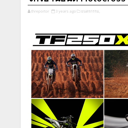
threportor
3 years ago
ยนตรกรรม,