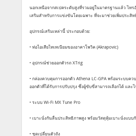
นอกเหนือจากสเปคระดับสูงที่รวมอยู่ในมาตรฐานแล้ว ไทรอัมพ์
เสริมสำหรับการแข่งขันโดยเฉพาะ ที่จะมาช่วยเพิ่มประสิ
อุปกรณ์เสริมเหล่านี้ ประกอบด้วย:
• ท่อไอเสียไทเทเนียมของอาคาโพวิค (Akrapovic)
• อุปกรณ์ช่วยออกตัวรถ XTrig
• กล่องควบคุมการออกตัว Athena LC-GPA พร้อมระบบควบค
ออกตัวที่ได้รับการปรับปรุง ซึ่งผู้ขับขี่สามารถเลือกได้ 
• ระบบ Wi-Fi MX Tune Pro
• เบาะนั่งกันลื่นประสิทธิภาพสูง พร้อมวัสดุหุ้มเบาะนั่งแบบกั
• ชุดเปลี่ยนตัวถัง