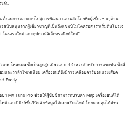
รเล่น
่มตั้งแต่การออกแบบไปสู่การพัฒนา และผลิตโดยทีมผู้เชี่ยวชาญด้าน
สนับสนุนจากผู้เชี่ยวชาญที่เป็นถึงแชมป์โมโตครอส เราเริ่มต้นโปรเจ
ม่ โครงรถใหม่ และอุปกรณ์อิเล็กทรอนิกส์ใหม่”
แบบใหม่หมด ซึ่งเป็นลูกสูบเดี่ยวแบบ 4 จังหวะสำหรับการแข่งขัน ซึ่งมี
ียมและวาล์วไทเทเนียม เครื่องยนต์ยังมีการเคลือบคาร์บอนแรงเสียด
ตช์ Exedy
อปฯ MX Tune Pro ช่วยให้ผู้ขับขี่สามารถปรับค่า Map เครื่องยนต์ได้
ม์ และมีฟังก์ชั่นวินิจฉัยข้อมูลได้แบบเรียลไทม์ โดยควบคุมได้ผ่าน