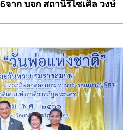
566จาก บจก สถานีรีไซเคิล วงษ์