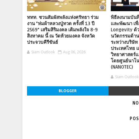
ททท. ชวนสัมผัสพลังแห่งศรัทธา ร่วม
พิธีลงนามบันท
งาน "ห่มผ้าหลวงปู่ทวด ครั้งที่ 13 ปี
และพัฒนา เพื
2569" เสริมสิริมงคล เติมพลังใจ 8-9
Longevity ด้
สิงหาคม นี้ ณ วัดห้วยมงคล จังหวัด
นวัตกรรมด้า
ประจวบคีรีขันธ์
ระหว่างบริษัท 
ประเทศไทย แ
Siam Outlook
Aug 06, 2026
วิทยาศาสตร์แ
โดยศูนย์นาโน
(NANOTEC)
Siam Outlook
BLOGGER
NO
POS