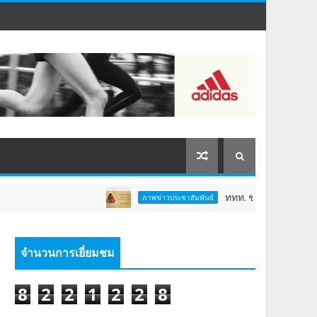
ททท. ชวนสัมผัสพลังแห่งศรัทธา ร่ว
ภาพข่าวประชาสัมพันธ์
จำนวนการเยี่ยมชม
8
2
2
1
2
2
8