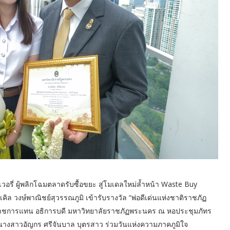
ลิเวอรี่ ผู้พลิกโฉมตลาดรับซื้อขยะ สู่โมเดลใหม่ล้ำหน้า Waste Buy
 วงษ์พาณิชย์สุวรรณภูมิ เข้ารับรางวัล “พ่อดีเด่นแห่งชาติราชภัฏ
ษาราชการแทน อธิการบดี มหาวิทยาลัยราชภัฏพระนคร ณ หอประชุมภัทร
 นางสาวอัญกร ศรีจันบาล บุตรสาว ร่วมวันแห่งความภาคภูมิใจ