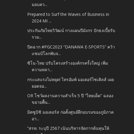
มอบคว...
Prepared to Surf the Waves of Business in
2024 MI ...
ประกันภัยไทยวิวัฒน์ กางแผนปีมังกร ปักธงเบี้ยรับ
รวม...
ปิดฉาก #PGC2023 “DANAWA E-SPORTS” คว้า
แชมป์โลกพับจ...
ซิโน-ไทย ปรับโครงสร้างองค์กรครั้งใหญ่ เพิ่ม
ความหลา...
กระแสแรงไม่หยุด! ไทรอัมพ์ มอเตอร์ไซเคิลส์ เผย
ยอดจอ...
OR โชว์ผลงานความสำเร็จ 5 ปี “ไทยเด็ด” ฉลอง
ขยายพื้น...
มิตซูบิชิ มอเตอร์ส ก่อตั้งศูนย์ฝึกอบรมของภูมิภาค
อา...
“สรท. ระบุปี 2567 เน้นบริหารจัดการต้นทุนให้