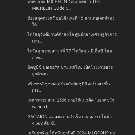
ททท. และ MICHELIN จัดแถลงข่าว The
MICHELIN Guide C...
ห้องสมุดกรุงศรี ออโต้ แห่งที่ 15 สานต่อเจตจำนง
ให้...
ไทวัสดุจับดีมานด์กำลังซื้อ ศูนย์กลางเศรษฐกิจภาค
เหน...
ไทวัสดุ ขยายสาขาที่ 77 “ไทวัสดุ x บีเอ็นบี โฮม
สาข...
มิตซูบิชิ มอเตอร์ส ประเทศไทย เปิดโรงงานชวน
ลูกค้าคน...
ตรีเพชรอีซูซุเซลส์ร่วมกับมิตซูบิชิคอร์ปอเรชั่น
(ปร...
เทศกาลชมสวน 2566 ภายใต้แนวคิด “แอ่วสุขใจ I
wanna b...
GAC AION ฉลองความสำเร็จ ยอดจองรถไฟฟ้า
4,568 คัน ขึ...
เตรียมพร้อมโต้คลื่นธุรกิจปี 2024 MI GROUP ส่ง