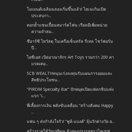
โมเมนต์เฉลิมฉลองเริ่มขึ้นแล้ว! ไฮเนเก้นเปิด
ประสบกา...
ตอกย้ำแชมเปี้ยนสมาร์ตโฟน เรียลมีเพิ่มหน่วย
ความจำสม...
ซีอาร์ซี ไทวัสดุ ในเครือเซ็นทรัล รีเทล โชว์ฟอร์ม
ปี...
ไอซีเอส เปิดอาณาจักร Art Toys รวมกว่า 200 คา
แรคเตอ...
SCB WEALTHหนุนเร่งลงทุนรับแผนการออมและ
สิทธิประโยชน...
“PIROM Specialty Bar” ปักหมุดเปิดแฟลกชิปแห่ง
แรก “เ...
พี่เลี้ยงการเงิน พลังขับเคลื่อน “สร้างสังคม Happy
...
แฟน ๆ ส่งกำลังใจรัว! “พูห์-แบงค์” ลุ้นรักต่างวัย ย...
สร้างรายได้วัยเกษียณ ด้วยผงปรุงรสตราไทเชฟ