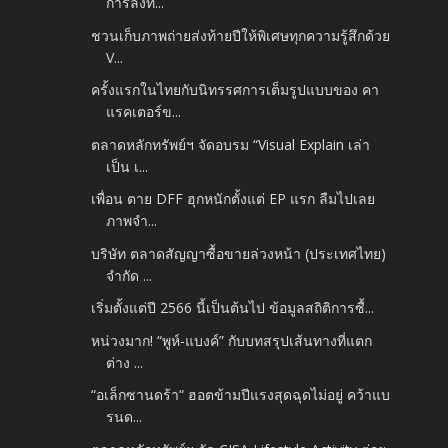
การลงท...
ชวนเก็บภาพถ่ายส่งท้ายปีให้พิเศษทุกความรู้สึกด้วย
V...
ครั้งแรกในไทยกับนิทรรศการเต็มรูปแบบของ คา
แรคเตอร์ข...
ตลาดหลักทรัพย์ฯ จัดอบรม “Visual Explain เล่า
เป็น เ...
เพื่อน ตาย DFF ฮุกหนักตั้งแต่ EP แรก ลืมไปเลย
ภาพจำ...
บริษัท ตลาดสัญญาซื้อขายล่วงหน้า (ประเทศไทย)
จำกัด ...
เริ่มตั้งแต่ปี 2566 นี้เป็นต้นไป ข้อมูลสถิติการซื้...
หน่วงมาก! “พูห์-แบงค์” กับบทสรุปเส้นทางที่แตก
ต่าง ...
“อเล็กซานดร้า“ ฮอตข้ามปีแรงสุดฉุดไม่อยู่ คว้าแบ
รนด...