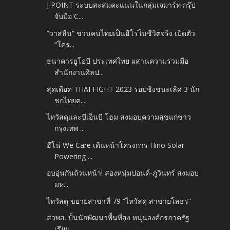
J POINT ระบบสะสมคะแนนในกลุ่มเจมาร์ท กรุ๊ป
จับมือ C...
“วาสลีน” ชวนคนไทยเป็นฮีโร่ในชีวิตจริง เปิดตัว
“โคร...
ธนาคารยูโอบี ประเทศไทย ผสานความร่วมมือ
สำนักงานศิลป...
สุดเดือด THAI FIGHT 2023 รอบชิงชนะเลิศ 3 นัก
ชกไทยค...
ไทวัสดุและบีเอ็นบี โฮม ส่งมอบความสุขแก่ชาว
กรุงเทพ ...
ฮีโน่ We Care เดินหน้าโครงการ Hino Solar
Powering ...
อบอุ่นกันถ้วนหน้า! สองหนุ่มปอนด์-ภูวินทร์ ส่งมอบ
มห...
ไทวัสดุ ขยายสาขาที่ 79 “ไทวัสดุ สาขายโสธร”
สวพส. ปั้นนักพัฒนาพื้นที่สูง หนุนองค์กรภาครัฐ
เรียน...