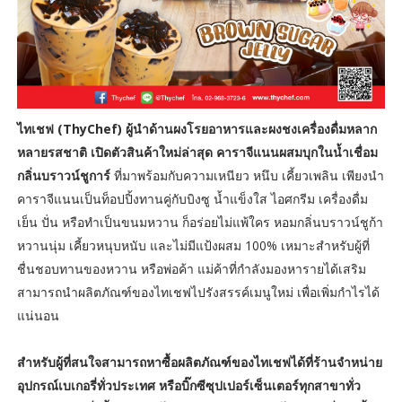
ไทเชฟ (ThyChef) ผู้นำด้านผงโรยอาหารและผงชงเครื่องดื่มหลาก
หลายรสชาติ เปิดตัวสินค้าใหม่ล่าสุด คาราจีแนนผสมบุกในน้ำเชื่อม
กลิ่นบราวน์ชูการ์
ที่มาพร้อมกับความเหนียว หนึบ เคี้ยวเพลิน เพียงนำ
คาราจีแนนเป็นท็อปปิ้งทานคู่กับบิงซู น้ำแข็งใส ไอศกรีม เครื่องดื่ม
เย็น ปั่น หรือทำเป็นขนมหวาน ก็อร่อยไม่แพ้ใคร หอมกลิ่นบราวน์ชูก้า
หวานนุ่ม เคี้ยวหนุบหนับ และไม่มีแป้งผสม 100% เหมาะสำหรับผู้ที่
ชื่นชอบทานของหวาน หรือพ่อค้า แม่ค้าที่กำลังมองหารายได้เสริม
สามารถนำผลิตภัณฑ์ของไทเชฟไปรังสรรค์เมนูใหม่ เพื่อเพิ่มกำไรได้
แน่นอน
สำหรับผู้ที่สนใจสามารถหาซื้อผลิตภัณฑ์ของไทเชฟได้ที่ร้านจำหน่าย
อุปกรณ์เบเกอรี่ทั่วประเทศ หรือบิ๊กซีซุปเปอร์เซ็นเตอร์ทุกสาขาทั่ว