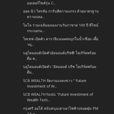
มอเตอร์ไซค์รุ่น C...
ออล-นิว ไทรทัน การันตีความแกร่ง ด้วยมาตรฐาน
ความปลอ...
ไมโล ร่วมเฉลิมฉลองงานวันกาชาด 100 ปี ดีไซน์
กระบอกน...
ไทเชฟ เปิดตัว คาราจีแนนผสมบุกในน้ำเชื่อม เคี้ย
วนุ่...
บลูไดมอนด์เปิดตัวอัลมอนด์บรีซ® โยเกิร์ตพร้อม
ดื่ม ค...
บลูไดมอนด์เปิดตัว “อัลมอนด์ บรีซ โยเกิร์ตพร้อม
ดื่ม...
SCB WEALTH จัดงานแถลงข่าว “ Future
Investment of W...
SCB WEALTH hosts "Future Investment of
Wealth Tech...
กรุงศรี ออโต้ สนับสนุนเตาเผาไฟฟ้าปลอดฝุ่น PM
2.5 ห...