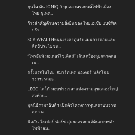
ฮุนได ดัน IONIQ 5 บุกตลาดรถยนต์ไฟฟ้าเมือง
ไทย ชูเทค...
ก้าวสำคัญด้านความยั่งยืนของ ไทยเอเชีย แปซิฟิค
บริว...
SCB WEALTHหนุนเร่งลงทุนรับแผนการออมและ
สิทธิประโยชน...
“ไทรอัมพ์ มอเตอร์ไซเคิลส์” เดินเครื่องลุยตลาดต่อ
เน...
ครั้งแรกในไทย ‘สมาร์ทเทค มอเตอร์’ พลิกโฉม
วงการรถมอ...
LEGO ‘เลโก้’ มอบช่วงเวลาแห่งความสุขฉลองใหญ่
ส่งท้าย...
มูลนิธิรามาธิบดีฯ เปิดตัวโครงการทุนสถาบันราช
สุดา ค...
นิสสัน ไฮเปอร์ ฟอร์ซ สุดยอดรถยนต์ต้นแบบพลัง
ไฟฟ้าสม...