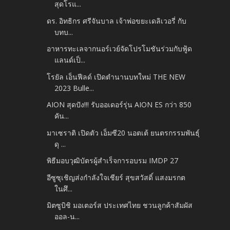
สุดโรแ...
ดร. อิทธิกร ศรีจันบาล เจ้าพ่อขยะเดลิเวอรี่ กับ
บทบ...
อาหารทะเลจากนอร์เวย์จัดโปรโมชันร่วมกับฟู้ด
แลนด์เป็...
โรยัล เอ็นฟีลด์ เปิดตำนานบทใหม่ THE NEW
2023 Bulle...
AION สุดปัง!!! รับออเดอร์รุ่น AION ES กว่า 850
คัน...
มาเซราติ เปิดตัว เอ็มซี20 นอตเต้ ยนตรกรรมพันธุ์
ดุ ...
พิธีมอบวุฒิบัตรผู้สำเร็จการอบรม IMDP 27
อีซูซุเชิญส่งกำลังใจเชียร์ สุขสวัสดิ์ แสงมรกต
ในศึ...
มิตซูบิชิ มอเตอร์ส ประเทศไทย ชวนลูกค้าสัมผัส
ออล-น...