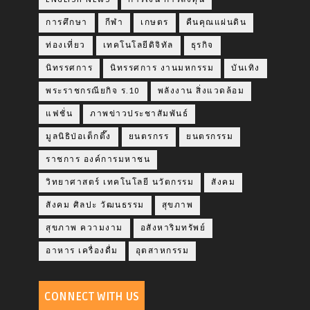
การศึกษา
กีฬา
เกษตร
คืนคุณแผ่นดิน
ท่องเที่ยว
เทคโนโลยีดิจิทัล
ธุรกิจ
นิทรรศการ
นิทรรศการ งานมหกรรม
บันเทิง
พระราชกรณียกิจ ร.10
พลังงาน สิ่งแวดล้อม
แฟชั่น
ภาพข่าวประชาสัมพันธ์
มูลนิธิป่อเต็กตึ๊ง
ยนตรกรร
ยนตรกรรม
ราชการ องค์การมหาชน
วิทยาศาสตร์ เทคโนโลยี นวัตกรรม
สังคม
สังคม ศิลปะ วัฒนธรรม
สุขภาพ
สุขภาพ ความงาม
อสังหาริมทรัพย์
อาหาร เครื่องดื่ม
อุตสาหกรรม
CONNECT WITH US