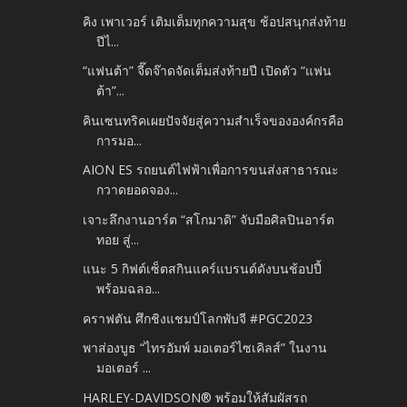
คิง เพาเวอร์ เติมเต็มทุกความสุข ช้อปสนุกส่งท้าย
ปีไ...
“แฟนต้า” จี๊ดจ๊าดจัดเต็มส่งท้ายปี เปิดตัว “แฟน
ต้า”...
คินเซนทริคเผยปัจจัยสู่ความสำเร็จขององค์กรคือ
การมอ...
AION ES รถยนต์ไฟฟ้าเพื่อการขนส่งสาธารณะ
กวาดยอดจอง...
เจาะลึกงานอาร์ต “สโกมาดิ” จับมือศิลปินอาร์ต
ทอย สู่...
แนะ 5 กิฟต์เซ็ตสกินแคร์แบรนด์ดังบนช้อปปี้
พร้อมฉลอ...
คราฟตัน ศึกชิงแชมป์โลกพับจี #PGC2023
พาส่องบูธ “ไทรอัมพ์ มอเตอร์ไซเคิลส์” ในงาน
มอเตอร์ ...
HARLEY-DAVIDSON® พร้อมให้สัมผัสรถ