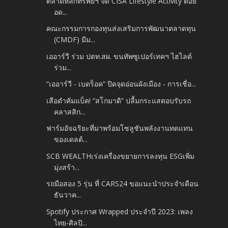
ตลาดหลักทรัพย์ฯ จัด CISA Lifestyle Activity ต่อย
อด...
คณะกรรมการกองทุนส่งเสริมการพัฒนาตลาดทุน
(CMDF) มีม...
เออาร์วี ร่วม ปตท.สผ. ขนทัพซูเปอร์เทคฯ ไฮไลต์
ร่วม...
“เออาร์วี - เบดร็อค” ปิดจุดอ่อนผังเมือง - การเชื่อ...
เสือดำคัมแบ็ค! “สโกมาดิ” ปลื้มกระแสตอบรับรถ
คลาสสิก...
ฟาร์มอัจฉริยะที่มาพร้อมโซลูชันพลังงานทดแทน
ของเดลต้...
SCB WEALTHเร่งเครื่องขยายการลงทุน ESGเพิ่ม
มุ่งสร้า...
รถมือสอง 5 รุ่น ที่ CARS24 ขอแนะนำประจำเดือน
ธันวาค...
Spotify ประกาศ Wrapped ประจำปี 2023: เพลง
ไทย-ศิลปิ...