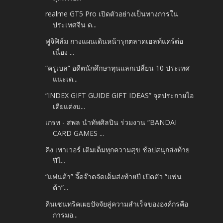
realme GT5 Pro เปิดตัวอย่างเป็นทางการใน
ประเทศจีน ด...
ฟูจิฟิล์ม กางแผนเดินหน้ารุกตลาดเฮลท์แคร์ต่อ
เนื่อง ...
“ครูเบล” อดีตนักศึกษาทุนแลกเปลี่ยน 10 ประเทศ
แนะเด...
“INDEX GIFT GUIDE GIFT IDEAS” จุดประกายไอ
เดียแต่งบ...
เกรท - สพล นำทัพศิลปิน ร่วมงาน “BANDAI
CARD GAMES ...
คิง เพาเวอร์ เติมเต็มทุกความสุข ช้อปสนุกส่งท้าย
ปีไ...
“แฟนต้า” จี๊ดจ๊าดจัดเต็มส่งท้ายปี เปิดตัว “แฟน
ต้า”...
คินเซนทริคเผยปัจจัยสู่ความสำเร็จขององค์กรคือ
การมอ...