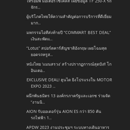
ไทรอัมพ์ มอเตอร์ไซเคิลส์ เผยข้อมูล TF 250-X รถ
จักร...
ผู้บริโภคไทยให้ความสำคัญต่อการบริการที่ดีเยี่ยม
มาก...
มหกรรมไอทีส่งท้ายปี “COMMART BEST DEAL”
เงินสะพัดแ...
“Lotus” สปอร์ตคาร์สัญชาติอังกฤษ เผยโฉมสุด
ยอดรถหรูส...
หนังไทย ‘แมนสรวง’ สร้างปรากฏการณ์สุดปัง!! โก
อินเตอ...
EXCLUSIVE DEAL! ฮุนได ยิงโปรแรงใน MOTOR
EXPO 2023 ...
ผนึกพันธมิตร 13 องค์กรภาครัฐและเอกช ร่วมจัด
“งานนิ...
AION รับออเดอร์รุ่น AION ES กว่า 850 คัน
รถไฟฟ้า 1...
APDW 2023 งานประชุมฯ ระบบทางเดินอาหาร