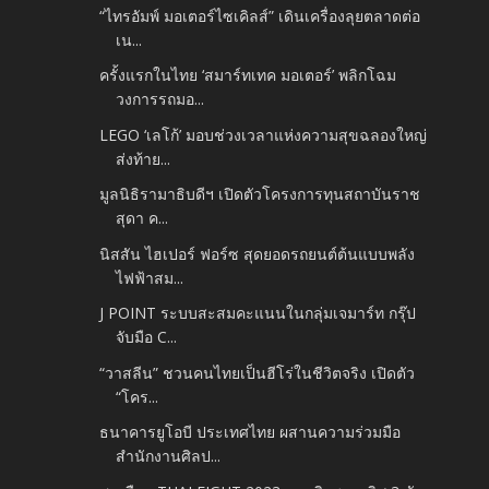
“ไทรอัมพ์ มอเตอร์ไซเคิลส์” เดินเครื่องลุยตลาดต่อ
เน...
ครั้งแรกในไทย ‘สมาร์ทเทค มอเตอร์’ พลิกโฉม
วงการรถมอ...
LEGO ‘เลโก้’ มอบช่วงเวลาแห่งความสุขฉลองใหญ่
ส่งท้าย...
มูลนิธิรามาธิบดีฯ เปิดตัวโครงการทุนสถาบันราช
สุดา ค...
นิสสัน ไฮเปอร์ ฟอร์ซ สุดยอดรถยนต์ต้นแบบพลัง
ไฟฟ้าสม...
J POINT ระบบสะสมคะแนนในกลุ่มเจมาร์ท กรุ๊ป
จับมือ C...
“วาสลีน” ชวนคนไทยเป็นฮีโร่ในชีวิตจริง เปิดตัว
“โคร...
ธนาคารยูโอบี ประเทศไทย ผสานความร่วมมือ
สำนักงานศิลป...