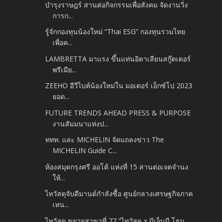
บำรุงราษฎร์ สานต่อกิจกรรมเพื่อสังคม จัดงานวิ่ง
การก...
รู้จักกองทุนน้องใหม่ “Thai ESG” กองทุนรวมไทย
เพื่อค...
LAMBRETTA มาแรง ขึ้นแท่นอิตาเลียนสกู๊ตเตอร์
พรีเมีย...
ZEEHO อีวีไบค์น้องใหม่ใน มอเตอร์ เอ็กซ์โป 2023
ยอด...
FUTURE TRENDS AHEAD PRESS & PURPOSE
งานสัมมนาแห่งป...
ททท. และ MICHELIN จัดแถลงข่าว The
MICHELIN Guide C...
ห้องสมุดกรุงศรี ออโต้ แห่งที่ 15 สานต่อเจตจำนง
ให้...
ไทวัสดุจับดีมานด์กำลังซื้อ ศูนย์กลางเศรษฐกิจภาค
เหน...
ไทวัสดุ ขยายสาขาที่ 77 “ไทวัสดุ x บีเอ็นบี โฮม