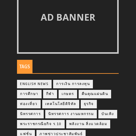
AD BANNER
TAGS
ENGLISH NEWS
การเงิน การลงทุน
การศึกษา
กีฬา
เกษตร
คืนคุณแผ่นดิน
ท่องเที่ยว
เทคโนโลยีดิจิทัล
ธุรกิจ
นิทรรศการ
นิทรรศการ งานมหกรรม
บันเทิง
พระราชกรณียกิจ ร.10
พลังงาน สิ่งแวดล้อม
แฟชั่น
ภาพข่าวประชาสัมพันธ์