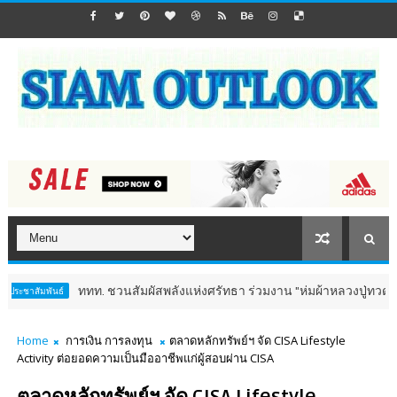
ททท. ชวนสัมผัสพลังแห่งศรัทธา ร่วมงาน "ห่มผ้าหลวงปู่ทวด ครั้งที่ 13 ป
นธ์
Home
การเงิน การลงทุน
ตลาดหลักทรัพย์ฯ จัด CISA Lifestyle
Activity ต่อยอดความเป็นมืออาชีพแก่ผู้สอบผ่าน CISA