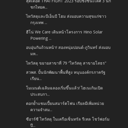
สุดเดือด THAI FIGHT 2023 รอบชิงชนะเลิศ 3 นัก
ชกไทยค...
ไทวัสดุและบีเอ็นบี โฮม ส่งมอบความสุขแก่ชาว
กรุงเทพ ...
ฮีโน่ We Care เดินหน้าโครงการ Hino Solar
Powering ...
อบอุ่นกันถ้วนหน้า! สองหนุ่มปอนด์-ภูวินทร์ ส่งมอบ
มห...
ไทวัสดุ ขยายสาขาที่ 79 “ไทวัสดุ สาขายโสธร”
สวพส. ปั้นนักพัฒนาพื้นที่สูง หนุนองค์กรภาครัฐ
เรียน...
โมเมนต์เฉลิมฉลองเริ่มขึ้นแล้ว! ไฮเนเก้นเปิด
ประสบกา...
ตอกย้ำแชมเปี้ยนสมาร์ตโฟน เรียลมีเพิ่มหน่วย
ความจำสม...
ซีอาร์ซี ไทวัสดุ ในเครือเซ็นทรัล รีเทล โชว์ฟอร์ม
ปี...