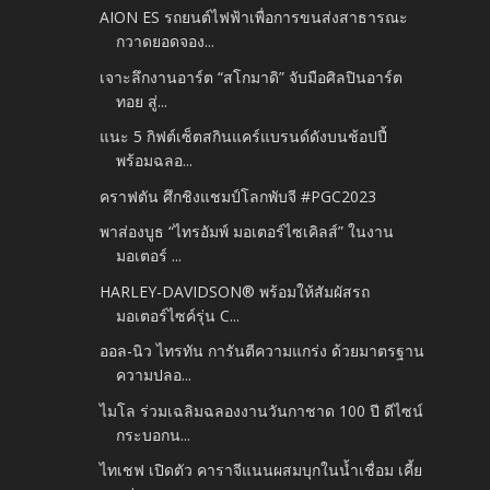
AION ES รถยนต์ไฟฟ้าเพื่อการขนส่งสาธารณะ
กวาดยอดจอง...
เจาะลึกงานอาร์ต “สโกมาดิ” จับมือศิลปินอาร์ต
ทอย สู่...
แนะ 5 กิฟต์เซ็ตสกินแคร์แบรนด์ดังบนช้อปปี้
พร้อมฉลอ...
คราฟตัน ศึกชิงแชมป์โลกพับจี #PGC2023
พาส่องบูธ “ไทรอัมพ์ มอเตอร์ไซเคิลส์” ในงาน
มอเตอร์ ...
HARLEY-DAVIDSON® พร้อมให้สัมผัสรถ
มอเตอร์ไซค์รุ่น C...
ออล-นิว ไทรทัน การันตีความแกร่ง ด้วยมาตรฐาน
ความปลอ...
ไมโล ร่วมเฉลิมฉลองงานวันกาชาด 100 ปี ดีไซน์
กระบอกน...
ไทเชฟ เปิดตัว คาราจีแนนผสมบุกในน้ำเชื่อม เคี้ย