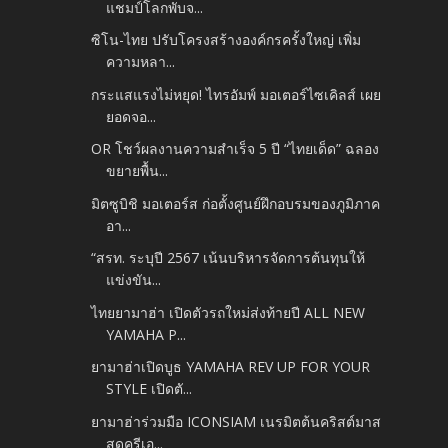
แชมป์โลกพับจ...
ซิโน-ไทย ปรับโครงสร้างองค์กรครั้งใหญ่ เพิ่ม
ความหลา...
กระแสแรงไม่หยุด! ไทรอัมพ์ มอเตอร์ไซเคิลส์ เผย
ยอดจอ...
OR โชว์ผลงานความสำเร็จ 5 ปี “ไทยเด็ด” ฉลอง
ขยายพื้น...
มิตซูบิชิ มอเตอร์ส ก่อตั้งศูนย์ฝึกอบรมของภูมิภาค
อา...
“สรท. ระบุปี 2567 เน้นบริหารจัดการต้นทุนให้
แข่งขัน...
ไทยยามาฮ่า เปิดตัวรถใหม่ส่งท้ายปี ALL NEW
YAMAHA P...
ยามาฮ่าเปิดบูธ YAMAHA REV UP FOR YOUR
STYLE เปิดตั...
ยามาฮ่าร่วมมือ ICONSIAM เนรมิตต้นคริสต์มาส
สุดครีเอ...