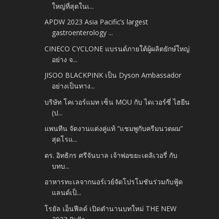
ใหญ่ที่สุดในเ...
APDW 2023 Asia Pacific’s largest
gastroenterology ...
CINECO CYCLONE แบรนด์ภายใต้ผู้ผลิตยักษ์ใหญ่
อย่าง จ...
JISOO BLACKPINK เป็น Dyson Ambassador
อย่างเป็นทาง...
บริษัท โคเวอร์แมท เซ็น MOU กับ ไดเวอร์ซี่ ไฮยีน
(ป...
แพนทีน จัดงานแต่งคู่แท้ “แชมพูกับครีมนวดผม”
สุดโรแ...
ดร. อิทธิกร ศรีจันบาล เจ้าพ่อขยะเดลิเวอรี่ กับ
บทบ...
อาหารทะเลจากนอร์เวย์จัดโปรโมชันร่วมกับฟู้ด
แลนด์เป็...
โรยัล เอ็นฟีลด์ เปิดตำนานบทใหม่ THE NEW