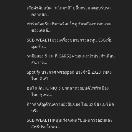
เสือดำคัมแบ็ค! “สโกมาดิ” ปลื้มกระแสตอบรับรถ
คลาสสิก...
ฟาร์มอัจฉริยะที่มาพร้อมโซลูชันพลังงานทดแทน
ของเดลต้...
SCB WEALTHเร่งเครื่องขยายการลงทุน ESGเพิ่ม
มุ่งสร้า...
รถมือสอง 5 รุ่น ที่ CARS24 ขอแนะนำประจำเดือน
ธันวาค...
Spotify ประกาศ Wrapped ประจำปี 2023: เพลง
ไทย-ศิลปิ...
ฮุนได ดัน IONIQ 5 บุกตลาดรถยนต์ไฟฟ้าเมือง
ไทย ชูเทค...
ก้าวสำคัญด้านความยั่งยืนของ ไทยเอเชีย แปซิฟิค
บริว...
SCB WEALTHหนุนเร่งลงทุนรับแผนการออมและ
สิทธิประโยชน...