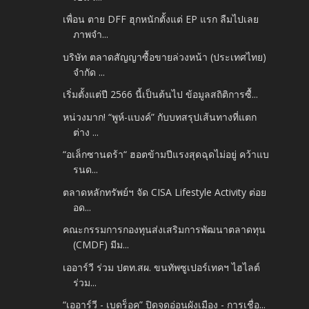
เพื่อน ตาย DFF ฮุกหนักตั้งแต่ EP แรก ลืมไปเลย
ภาพจำ...
บริษัท ตลาดสัญญาซื้อขายล่วงหน้า (ประเทศไทย)
จำกัด ...
เริ่มตั้งแต่ปี 2566 นี้เป็นต้นไป ข้อมูลสถิติการซื้...
หน่วงมาก! “พูห์-แบงค์” กับบทสรุปเส้นทางที่แตก
ต่าง ...
“อเล็กซานดร้า“ ฮอตข้ามปีแรงสุดฉุดไม่อยู่ คว้าแบ
รนด...
ตลาดหลักทรัพย์ฯ จัด CISA Lifestyle Activity ต่อย
อด...
คณะกรรมการกองทุนส่งเสริมการพัฒนาตลาดทุน
(CMDF) มีม...
เออาร์วี ร่วม ปตท.สผ. ขนทัพซูเปอร์เทคฯ ไฮไลต์
ร่วม...
“เออาร์วี - เบดร็อค” ปิดจุดอ่อนผังเมือง - การเชื่อ...