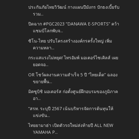
ประกันภัยไทยวิวัฒน์ กางแผนปีมังกร ปักธงเบี้ยรับ
รวม...
ปิดฉาก #PGC2023 “DANAWA E-SPORTS” คว้า
แชมป์โลกพับจ...
ซิโน-ไทย ปรับโครงสร้างองค์กรครั้งใหญ่ เพิ่ม
ความหลา...
กระแสแรงไม่หยุด! ไทรอัมพ์ มอเตอร์ไซเคิลส์ เผย
ยอดจอ...
OR โชว์ผลงานความสำเร็จ 5 ปี “ไทยเด็ด” ฉลอง
ขยายพื้น...
มิตซูบิชิ มอเตอร์ส ก่อตั้งศูนย์ฝึกอบรมของภูมิภาค
อา...
“สรท. ระบุปี 2567 เน้นบริหารจัดการต้นทุนให้
แข่งขัน...
ไทยยามาฮ่า เปิดตัวรถใหม่ส่งท้ายปี ALL NEW
YAMAHA P...