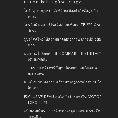
Health is the best gift you can give
ไทวัสดุ วางยุทธศาสตร์ล้อมเมืองกำลังซื้อสูง ปัก
หมุด...
ไทรอัมพ์ มอเตอร์ไซเคิลส์ เผยข้อมูล TF 250-X รถ
จักร...
ผู้บริโภคไทยให้ความสำคัญต่อการบริการที่ดีเยี่ยม
มาก...
มหกรรมไอทีส่งท้ายปี “COMMART BEST DEAL”
เงินสะพัดแ...
“Lotus” สปอร์ตคาร์สัญชาติอังกฤษ เผยโฉมสุด
ยอดรถหรูส...
หนังไทย ‘แมนสรวง’ สร้างปรากฏการณ์สุดปัง!! โก
อินเตอ...
EXCLUSIVE DEAL! ฮุนได ยิงโปรแรงใน MOTOR
EXPO 2023 ...
ผนึกพันธมิตร 13 องค์กรภาครัฐและเอกช ร่วมจัด
“งานนิ...