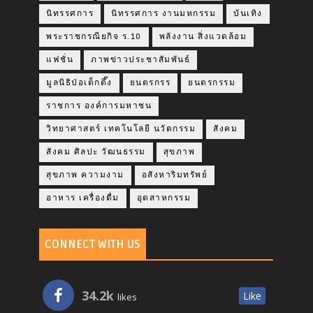
นิทรรศการ
นิทรรศการ งานมหกรรม
บันเทิง
พระราชกรณียกิจ ร.10
พลังงาน สิ่งแวดล้อม
แฟชั่น
ภาพข่าวประชาสัมพันธ์
มูลนิธิป่อเต็กตึ๊ง
ยนตรกรร
ยนตรกรรม
ราชการ องค์การมหาชน
วิทยาศาสตร์ เทคโนโลยี นวัตกรรม
สังคม
สังคม ศิลปะ วัฒนธรรม
สุขภาพ
สุขภาพ ความงาม
อสังหาริมทรัพย์
อาหาร เครื่องดื่ม
อุตสาหกรรม
CONNECT WITH US
34.2k
Like
likes