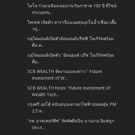
ไมโล ร่วมเฉลิมฉลองงานวันกาชาด 100 ปี ดีไซน์
กระบอกน...
ไทเชฟ เปิดตัว คาราจีแนนผสมบุกในน้ำเชื่อม เคี้ย
วนุ่...
บลูไดมอนด์เปิดตัวอัลมอนด์บรีซ® โยเกิร์ตพร้อม
ดื่ม ค...
บลูไดมอนด์เปิดตัว “อัลมอนด์ บรีซ โยเกิร์ตพร้อม
ดื่ม...
SCB WEALTH จัดงานแถลงข่าว “ Future
Investment of W...
SCB WEALTH hosts "Future Investment of
Wealth Tech...
กรุงศรี ออโต้ สนับสนุนเตาเผาไฟฟ้าปลอดฝุ่น PM
2.5 ห...
“รพ. มาสเตอร์พีช” จัดทัพศิลปิน นางงาม อินฟลูฯ
ประก...