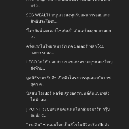
บริว...
SCB WEALTHหนุนเร่งลงทุนรับแผนการออมและ
สิทธิประโยชน...
“ไทรอัมพ์ มอเตอร์ไซเคิลส์” เดินเครื่องลุยตลาดต่อ
เน...
ครั้งแรกในไทย ‘สมาร์ทเทค มอเตอร์’ พลิกโฉม
วงการรถมอ...
LEGO ‘เลโก้’ มอบช่วงเวลาแห่งความสุขฉลองใหญ่
ส่งท้าย...
มูลนิธิรามาธิบดีฯ เปิดตัวโครงการทุนสถาบันราช
สุดา ค...
นิสสัน ไฮเปอร์ ฟอร์ซ สุดยอดรถยนต์ต้นแบบพลัง
ไฟฟ้าสม...
J POINT ระบบสะสมคะแนนในกลุ่มเจมาร์ท กรุ๊ป
จับมือ C...
“วาสลีน” ชวนคนไทยเป็นฮีโร่ในชีวิตจริง เปิดตัว