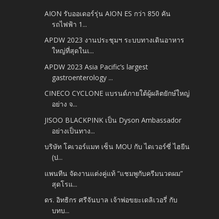
AION รับออเดอร์รุ่น AION ES กว่า 850 คัน
รถไฟฟ้า 1...
APDW 2023 งานประชุมฯ ระบบทางเดินอาหาร
ใหญ่ที่สุดในเ...
APDW 2023 Asia Pacific’s largest
gastroenterology ...
CINECO CYCLONE แบรนด์ภายใต้ผู้ผลิตยักษ์ใหญ่
อย่าง จ...
JISOO BLACKPINK เป็น Dyson Ambassador
อย่างเป็นทาง...
บริษัท โคเวอร์แมท เซ็น MOU กับ ไดเวอร์ซี่ ไฮยีน
(ป...
แพนทีน จัดงานแต่งคู่แท้ “แชมพูกับครีมนวดผม”
สุดโรแ...
ดร. อิทธิกร ศรีจันบาล เจ้าพ่อขยะเดลิเวอรี่ กับ
บทบ...