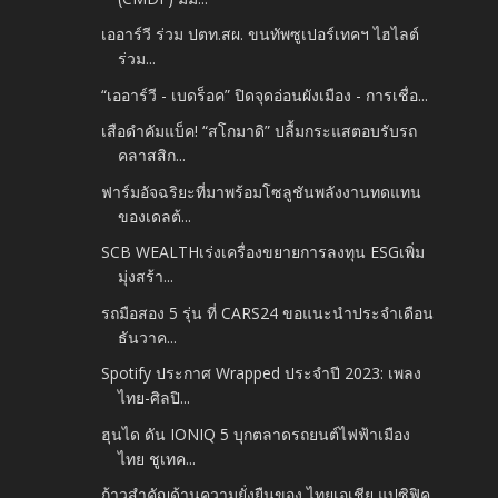
เออาร์วี ร่วม ปตท.สผ. ขนทัพซูเปอร์เทคฯ ไฮไลต์
ร่วม...
“เออาร์วี - เบดร็อค” ปิดจุดอ่อนผังเมือง - การเชื่อ...
เสือดำคัมแบ็ค! “สโกมาดิ” ปลื้มกระแสตอบรับรถ
คลาสสิก...
ฟาร์มอัจฉริยะที่มาพร้อมโซลูชันพลังงานทดแทน
ของเดลต้...
SCB WEALTHเร่งเครื่องขยายการลงทุน ESGเพิ่ม
มุ่งสร้า...
รถมือสอง 5 รุ่น ที่ CARS24 ขอแนะนำประจำเดือน
ธันวาค...
Spotify ประกาศ Wrapped ประจำปี 2023: เพลง
ไทย-ศิลปิ...
ฮุนได ดัน IONIQ 5 บุกตลาดรถยนต์ไฟฟ้าเมือง
ไทย ชูเทค...
ก้าวสำคัญด้านความยั่งยืนของ ไทยเอเชีย แปซิฟิค