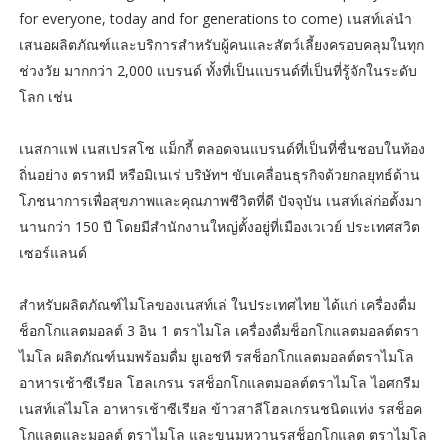
for everyone, today and for generations to come) เนสท์เล่นำ
เสนอผลิตภัณฑ์และบริการสำหรับผู้คนและสัตว์เลี้ยงครอบคลุมในทุก
ช่วงวัย มากกว่า 2,000 แบรนด์ ทั้งที่เป็นแบรนด์ที่เป็นที่รู้จักในระดับ
โลก เช่น
เนสกาแฟ เนสเปรสโซ แม็กกี้ ตลอดจนแบรนด์ที่เป็นที่ชื่นชอบในท้อง
ถิ่นอย่าง ตราหมี หรือมิเนเร่ บริษัทฯ ขับเคลื่อนธุรกิจด้วยกลยุทธ์ด้าน
โภชนาการเพื่อสุขภาพและคุณภาพชีวิตที่ดี ปัจจุบัน เนสท์เล่ก่อตั้งมา
นานกว่า 150 ปี โดยมีสำนักงานใหญ่ตั้งอยู่ที่เมืองเวเวย์ ประเทศสวิต
เซอร์แลนด์
สำหรับผลิตภัณฑ์ไมโลของเนสท์เล่ ในประเทศไทย ได้แก่ เครื่องดื่ม
ช็อกโกแลตมอลต์ 3 อิน 1 ตราไมโล เครื่องดื่มช็อกโกแลตมอลต์ตรา
ไมโล ผลิตภัณฑ์นมพร้อมดื่ม ยูเอชที รสช็อกโกแลตมอลต์ตราไมโล
อาหารเช้าซีเรียล โฮลเกรน รสช็อกโกแลตมอลต์ตราไมโล ไอศกรีม
เนสท์เล่ไมโล อาหารเช้าซีเรียล ข้าวสาลีโฮลเกรนชนิดแท่ง รสช็อค
โกแลตและมอลต์ ตราไมโล และขนมหวานรสช็อกโกแลต ตราไมโล