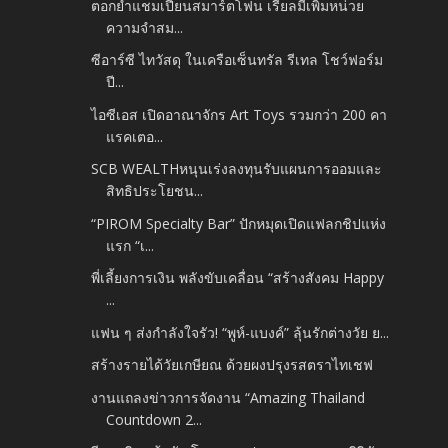
ตอกย้ำแชมเปี้ยนสมาร์ตโฟน เรียลมีเพิ่มหน่วย
ความจำสม...
ซีอาร์ซี ไทวัสดุ ในเครือเซ็นทรัล รีเทล โชว์ฟอร์ม
ปี...
ไอซีเอส เปิดอาณาจักร Art Toys รวมกว่า 200 คา
แรคเตอ...
SCB WEALTHหนุนเร่งลงทุนรับแผนการออมและ
สิทธิประโยชน...
“PIROM Specialty Bar” ปักหมุดเปิดแฟลกชิปแห่ง
แรก “เ...
พี่เลี้ยงการเงิน พลังขับเคลื่อน “สร้างสังคม Happy
...
แฟน ๆ ส่งกำลังใจรัว! “พูห์-แบงค์” ลุ้นรักต่างวัย ย...
สร้างรายได้วัยเกษียณ ด้วยผงปรุงรสตราไทเชฟ
งานแถลงข่าวการจัดงาน “Amazing Thailand
Countdown 2...