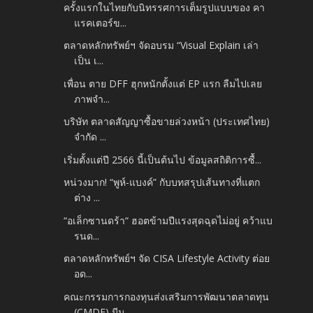
ครั้งแรกในไทยกับนิทรรศการเต็มรูปแบบของ คา
แรคเตอร์ข...
ตลาดหลักทรัพย์ฯ จัดอบรม “Visual Explain เล่า
เป็น เ...
เพื่อน ตาย DFF ฮุกหนักตั้งแต่ EP แรก ลืมไปเลย
ภาพจำ...
บริษัท ตลาดสัญญาซื้อขายล่วงหน้า (ประเทศไทย)
จำกัด ...
เริ่มตั้งแต่ปี 2566 นี้เป็นต้นไป ข้อมูลสถิติการซื้...
หน่วงมาก! “พูห์-แบงค์” กับบทสรุปเส้นทางที่แตก
ต่าง ...
“อเล็กซานดร้า“ ฮอตข้ามปีแรงสุดฉุดไม่อยู่ คว้าแบ
รนด...
ตลาดหลักทรัพย์ฯ จัด CISA Lifestyle Activity ต่อย
อด...
คณะกรรมการกองทุนส่งเสริมการพัฒนาตลาดทุน
(CMDF) มีม...