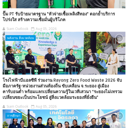
ปั๊ม PT รับป้ายมาตรฐาน "หัวจ่ายเชื้อเพลิงสีทอง" ตอกย้ำบริการ
โปร่งใส สร้างความเชื่อมั่นผู้บริโภค
Siam Outlook
Aug 05, 2026
พลังงาน สิ่งแวดล้อม
โรงไฟฟ้าบีแอลซีพี ร่วมงาน Rayong Zero Food Waste 2026 จับ
มือภาครัฐ-หน่วยงานส่วนท้องถิ่น ขับเคลื่อน จ.ระยอง สู่เมือง
คาร์บอนต่ำ พร้อมแลกเปลี่ยนความรู้ในเวทีเสวนา “ระยองไม่เทรวม
เปลี่ยนขยะเป็นประโยชน์ สู่สิ่งแวดล้อมระยองที่ยั่งยืน”
Siam Outlook
Aug 05, 2026
การศึกษา