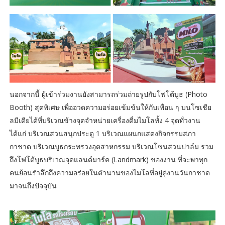
นอกจากนี้ ผู้เข้าร่วมงานยังสามารถร่วมถ่ายรูปกับโฟโต้บูธ (Photo
Booth) สุดพิเศษ เพื่ออวดความอร่อยเข้มข้นให้กับเพื่อน ๆ บนโซเชีย
ลมีเดียได้ที่บริเวณข้างจุดจำหน่ายเครื่องดื่มไมโลทั้ง 4 จุดทั่วงาน
ได้แก่ บริเวณสวนสนุกประตู 1 บริเวณแผนกแสดงกิจกรรมสภา
กาชาด บริเวณบูธกระทรวงอุตสาหกรรม บริเวณโซนสวนปาล์ม รวม
ถึงโฟโต้บูธบริเวณจุดแลนด์มาร์ค (Landmark) ของงาน ที่จะพาทุก
คนย้อนรำลึกถึงความอร่อยในตำนานของไมโลที่อยู่คู่งานวันกาชาด
มาจนถึงปัจจุบัน