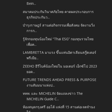
Bein...
สมาคมประกันวินาศภัยไทย คาดผลประกอบการ
ธุรกิจประกันว...
บำรุงราษฎร์ สานต่อกิจกรรมเพื่อสังคม จัดงานวิ่ง
การก...
รู้จักกองทุนน้องใหม่ “Thai ESG” กองทุนรวมไทย
เพื่อค...
LAMBRETTA มาแรง ขึ้นแท่นอิตาเลียนสกู๊ตเตอร์
พรีเมีย...
ZEEHO อีวีไบค์น้องใหม่ใน มอเตอร์ เอ็กซ์โป 2023
ยอด...
FUTURE TRENDS AHEAD PRESS & PURPOSE
งานสัมมนาแห่งป...
ททท. และ MICHELIN จัดแถลงข่าว The
MICHELIN Guide C...
ห้องสมุดกรุงศรี ออโต้ แห่งที่ 15 สานต่อเจตจำนง