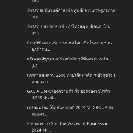
ให้...
ไทวัสดุจับดีมานด์กำลังซื้อ ศูนย์กลางเศรษฐกิจภาค
เหน...
ไทวัสดุ ขยายสาขาที่ 77 “ไทวัสดุ x บีเอ็นบี โฮม
สาข...
มิตซูบิชิ มอเตอร์ส ประเทศไทย เปิดโรงงานชวน
ลูกค้าคน...
ตรีเพชรอีซูซุเซลส์ร่วมกับมิตซูบิชิคอร์ปอเรชั่น
(ปร...
เทศกาลชมสวน 2566 ภายใต้แนวคิด “แอ่วสุขใจ I
wanna b...
GAC AION ฉลองความสำเร็จ ยอดจองรถไฟฟ้า
4,568 คัน ขึ...
เตรียมพร้อมโต้คลื่นธุรกิจปี 2024 MI GROUP ส่ง
มอบคว...
Prepared to Surf the Waves of Business in
2024 MI ...