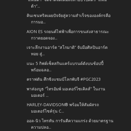
ต้า”...
คินเซนทริคเผยปัจจัยสู่ความสำเร็จขององค์กรคือ
การมอ...
AION ES รถยนต์ไฟฟ้าเพื่อการขนส่งสาธารณะ
กวาดยอดจอง...
เจาะลึกงานอาร์ต “สโกมาดิ” จับมือศิลปินอาร์ต
ทอย สู่...
แนะ 5 กิฟต์เซ็ตสกินแคร์แบรนด์ดังบนช้อปปี้
พร้อมฉลอ...
คราฟตัน ศึกชิงแชมป์โลกพับจี #PGC2023
พาส่องบูธ “ไทรอัมพ์ มอเตอร์ไซเคิลส์” ในงาน
มอเตอร์ ...
HARLEY-DAVIDSON® พร้อมให้สัมผัสรถ
มอเตอร์ไซค์รุ่น C...
ออล-นิว ไทรทัน การันตีความแกร่ง ด้วยมาตรฐาน
ความปลอ...