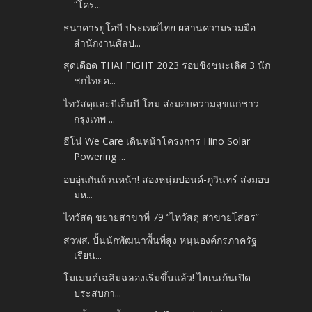
“โคร...
ธนาคารยูโอบี ประเทศไทย ผสานความร่วมมือ
สำนักงานศิลป...
สุดเดือด THAI FIGHT 2023 รอบชิงชนะเลิศ 3 นัก
ชกไทยค...
ไทวัสดุและบีเอ็นบี โฮม ส่งมอบความสุขแก่ชาว
กรุงเทพ ...
ฮีโน่ We Care เดินหน้าโครงการ Hino Solar
Powering ...
อบอุ่นกันถ้วนหน้า! สองหนุ่มปอนด์-ภูวินทร์ ส่งมอบ
มห...
ไทวัสดุ ขยายสาขาที่ 79 “ไทวัสดุ สาขายโสธร”
สวพส. ปั้นนักพัฒนาพื้นที่สูง หนุนองค์กรภาครัฐ
เรียน...
โมเมนต์เฉลิมฉลองเริ่มขึ้นแล้ว! ไฮเนเก้นเปิด
ประสบกา...