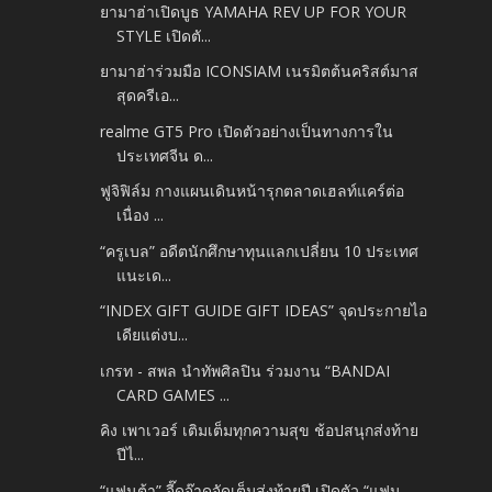
ยามาฮ่าเปิดบูธ YAMAHA REV UP FOR YOUR
STYLE เปิดตั...
ยามาฮ่าร่วมมือ ICONSIAM เนรมิตต้นคริสต์มาส
สุดครีเอ...
realme GT5 Pro เปิดตัวอย่างเป็นทางการใน
ประเทศจีน ด...
ฟูจิฟิล์ม กางแผนเดินหน้ารุกตลาดเฮลท์แคร์ต่อ
เนื่อง ...
“ครูเบล” อดีตนักศึกษาทุนแลกเปลี่ยน 10 ประเทศ
แนะเด...
“INDEX GIFT GUIDE GIFT IDEAS” จุดประกายไอ
เดียแต่งบ...
เกรท - สพล นำทัพศิลปิน ร่วมงาน “BANDAI
CARD GAMES ...
คิง เพาเวอร์ เติมเต็มทุกความสุข ช้อปสนุกส่งท้าย
ปีไ...
“แฟนต้า” จี๊ดจ๊าดจัดเต็มส่งท้ายปี เปิดตัว “แฟน