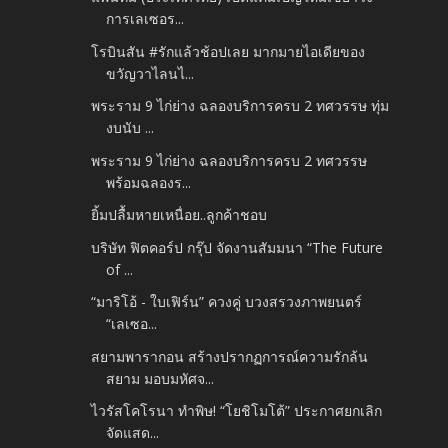
การเลเซอร...
โรบินสัน #รักแล้วช้อปเลย มากมายไอเดียของ
ขวัญวาไลนไ...
พระราม 9 ไก่ย่าง ฉลองบริการครบ 2 ทศวรรษ ทุ่ม
งบนับ ...
พระราม 9 ไก่ย่าง ฉลองบริการครบ 2 ทศวรรษ
พร้อมฉลองร...
ยิ้มปลื้มหายเหนื่อย..ลูกค้าชอบ
บริษัท ฟิตคอร์ป กรุ๊ป จัดงานสัมมนา “The Future
of ...
“มาริโอ้ - ใบเฟิร์น” ควงคู่ บวงสรวงภาพยนตร์
“เลเซอ...
สยามพารากอน สร้างปรากฏการณ์ความรักล้น
สยาม มอบมหัศจ...
ไวรัสโคโรนา ทำพิษ! “โยชิโมโต้” ประกาศยกเลิก
จัดแสด...