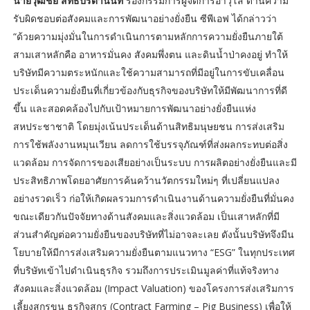
นายวุฒิชัย สิทธิปรีดานันท์
รองกรรมการผู้จัดการอาวุโส ด้านความ
รับผิดชอบต่อสังคมและการพัฒนาอย่างยั่งยืน ซีพีเอฟ ได้กล่าวว่า
“ด้วยความมุ่งมั่นในการดำเนินการตามหลักการความยั่งยืนภายใต้
สามเสาหลักคือ อาหารมั่นคง สังคมพึ่งตน และดินน้ำป่าคงอยู่ ทำให้
บริษัทมีความตระหนักและใช้ความสามารถที่มีอยู่ในการขับเคลื่อน
ประเด็นความยั่งยืนที่เกี่ยวข้องกับธุรกิจของบริษัทให้มีพัฒนาการที่ดี
ขึ้น และสอดคล้องไปกับเป้าหมายการพัฒนาอย่างยั่งยืนแห่ง
สหประชาชาติ โดยมุ่งเน้นประเด็นด้านสิทธิมนุษยชน การส่งเสริม
การใช้พลังงานหมุนเวียน ลดการใช้บรรจุภัณฑ์ที่ส่งผลกระทบต่อสิ่ง
แวดล้อม การจัดการของเสียอย่างเป็นระบบ การผลิตอย่างยั่งยืนและมี
ประสิทธิภาพโดยอาศัยการค้นคว้านวัตกรรมใหม่ๆ ที่เปลี่ยนแปลง
อย่างรวดเร็ว ก่อให้เกิดผลรวมการดำเนินงานด้านความยั่งยืนที่มั่นคง
ขณะเดียวกันปัจจัยทางด้านสังคมและสิ่งแวดล้อม เป็นเสาหลักที่มี
ส่วนสำคัญต่อความยั่งยืนของบริษัทที่ไม่อาจละเลย ดังนั้นบริษัทจึงมีน
โยบายให้มีการส่งเสริมความยั่งยืนตามแนวทาง “ESG” ในทุกประเทศ
ที่บริษัทเข้าไปดำเนินธุรกิจ รวมถึงการประเมินมูลค่าที่แท้จริงทาง
สังคมและสิ่งแวดล้อม (Impact Valuation) ของโครงการส่งเสริมการ
เลี้ยงสุกรขุน ธุรกิจสุกร (Contract Farming – Pig Business) เพื่อให้