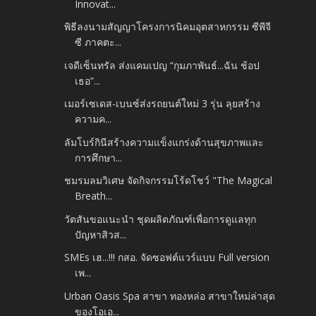
Innovat...
พิธีลงนามสัญญาโครงการนิคมอุตสาหกรรม ซีพีจี
ซี ภาคตะ...
เจดีเซ็นทรัล ส่งแคมเปญ “กุมภาพันธ์...ฉัน ช้อป
เธอ”...
เมอร์เซเดส-เบนซ์ส่งรถยนต์ใหม่ 3 รุ่น ลุยสร้าง
ความค...
ลัมโบร์กินีสร้างความแข็งแกร่งด้านสุขภาพและ
การศึกษา...
ชมรมลมวิเศษ จัดกิจกรรมโร้ดโชว์ "The Magical
Breath...
วัตสันขอแนะนำ ชุดผลิตภัณฑ์เพื่อการดูแลทุก
ปัญหาสิวส...
SMEs เฮ...!!! กสอ. จัดซอฟต์แวร์แบบ Full version
เพ...
Urban Oasis Spa สาขา ทองหล่อ สาขาใหม่ล่าสุด
ของโอเอ...