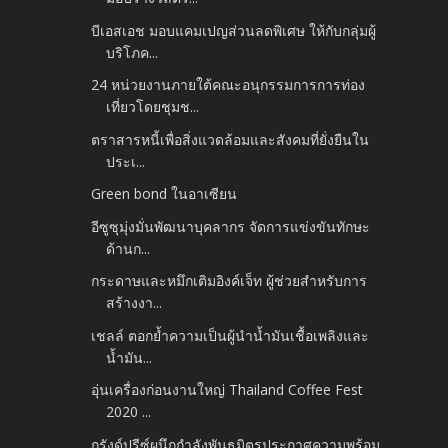
บีเอสเอช มอบแคมเปญส่วนลดพิเศษ ให้กับกลุ่มผู้
บริโภค...
24 หน่วยงานภายใต้คณะอนุกรรมการการท่อง
เที่ยวโดยชุมช...
ตราสารหนี้เพื่อสิ่งแวดล้อมและสังคมที่ยั่งยืนใน
ประเ...
Green bond ในอาเซียน
อีซูซุมุ่งมั่นพัฒนาบุคลากร จัดการแข่งขันทักษะ
ด้านก...
กระดาษและหมึกเติมอิงค์เจ็ท ผู้ช่วยสำหรับการ
สร้างงา...
เชลล์ ตอกย้ำความเป็นผู้นำน้ำมันเชื้อเพลิงและ
น้ำมัน...
อุ่นเครื่องก่อนงานใหญ่ Thailand Coffee Fest
2020 ...
กรังด์ปรีซ์ผนึกกำลังพันธมิตรประกาศความพร้อม