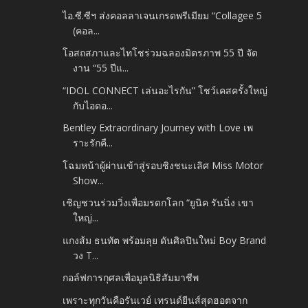
ไอ.ซี.ซีฯ ส่งคอลลาเจนเกรดพรีเมียม “Collagee 5
(คอล...
โอสถสภาและไทโชร่วมฉลองมิตรภาพ 55 ปี จัด
งาน “55 ปีแ...
“IDOL CONNECT เล่นอะไรกัน” โชว์เคสครั้งใหญ่
กับไอดอ...
Bentley Extraordinary Journey with Love เพ
ราะรักคื...
โฉมหน้าผู้ผ่านเข้าสู่รอบชิงชนะเลิศ Miss Motor
Show...
เชิญชวนร่วมวิ่งเพื่อมรดกโลก “ยูนิค รันนิ่ง เขา
ใหญ่...
แกงส้ม ธนทัต พร้อมลุย ดันศิลปินใหม่ Boy Brand
วง T...
กอล์ฟการกุศลเพื่อมูลนิธิสัมมาชีพ
เพราะทุกวันคือรันเวย์ เทรนด์ยีนส์สุดฮอตจาก