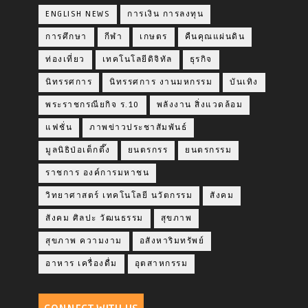
ENGLISH NEWS
การเงิน การลงทุน
การศึกษา
กีฬา
เกษตร
คืนคุณแผ่นดิน
ท่องเที่ยว
เทคโนโลยีดิจิทัล
ธุรกิจ
นิทรรศการ
นิทรรศการ งานมหกรรม
บันเทิง
พระราชกรณียกิจ ร.10
พลังงาน สิ่งแวดล้อม
แฟชั่น
ภาพข่าวประชาสัมพันธ์
มูลนิธิป่อเต็กตึ๊ง
ยนตรกรร
ยนตรกรรม
ราชการ องค์การมหาชน
วิทยาศาสตร์ เทคโนโลยี นวัตกรรม
สังคม
สังคม ศิลปะ วัฒนธรรม
สุขภาพ
สุขภาพ ความงาม
อสังหาริมทรัพย์
อาหาร เครื่องดื่ม
อุตสาหกรรม