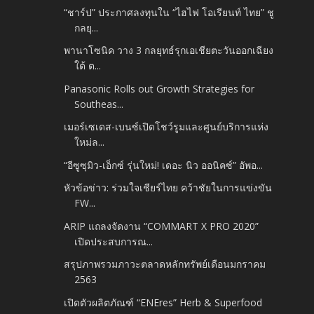
“ชาร์ป”​ ประกาศลงทุนใน “ไฮไฟ โอเรียนท์ ไทย” ชู
กลยุ...
พานาโซนิค วาง 3 กลยุทธ์รุกเอเชียตะวันออกเฉียง
ใต้ ต...
Panasonic Rolls out Growth Strategies for
Southeas...
เมอร์เซเดส-เบนซ์เปิดโชว์รูมและศูนย์บริการแห่ง
ใหม่ล...
“อีซูซุมิว-เอ็กซ์ รุ่นใหม่! เดอะ นิว ออนิคซ์” อัพอ...
หัวข้อข่าว: ร่วมใจเชียร์ไทย คว้าชัยในการแข่งขัน
FW...
ARIP แถลงจัดงาน “COMMART X PRO 2020”
เปิดประสบการณ...
สรุปภาพรวมภาวะตลาดหลักทรัพย์เดือนมกราคม
2563
เปิดตัวผลิตภัณฑ์ “ENEres” Herb & Superfood