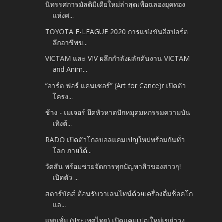
นิทรรศการมัลติมีเดียใหม่ล่าสุดเพื่อฉลองยุคทอง
แห่งศ...
TOYOTA E-LEAGUE 2020 การแข่งขันอีสปอร์ต
ลีกอาชีพข...
VICTAM และ VIV ผลึกกำลังผลักดันงาน VICTAM
and Anim...
“อาร์ต ฟอร์ แคนเซอร์” (Art for Cance)r เปิดตัว
โครง...
ช้าง - เมเจอร์ ยึดหัวหาดปักหมุดมหกรรมความบัน
เทิงต้...
RADO เปิดตัวโกลบอลแคมเปญใหม่พร้อมกันทั่ว
โลก ภายใต้...
วัตสัน พร้อมช่วยจัดการทุกปัญหาสิวของสาวๆ!
เปิดตัว ...
สตาร์บัคส์ ต้อนรับวาเลนไทน์ด้วยเครื่องดื่มช็อคโก
แล...
แพนทั่ม (ประเทศไทย) เปิดแคมเปญใหม่เขย่าวง