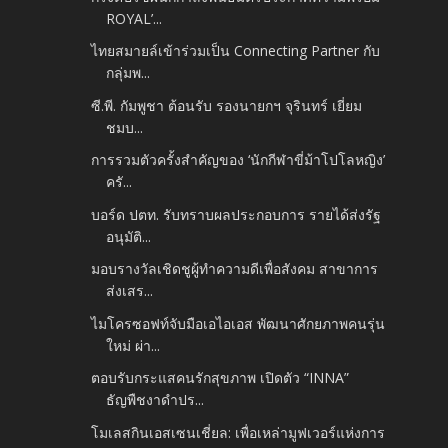
ROYAL’...
ไทยสมายล์เข้าร่วมเป็น Connecting Partner กับ
กลุ่มพ...
ซี.พี. กัมพูชา ต้อนรับ รองนายกฯ จุรินทร์ เยี่ยม
ชมบ...
การรวมตัวครั้งสำคัญของ ‘นักกีฬาขี่ม้าโปโลหญิง’
ครั...
บอร์ด ปตท. รับทราบผลประกอบการ รายได้ส่งรัฐ
อนุมัติ...
มอบรางวัลเชิดชูผู้ทำความดีเพื่อสังคม สาขาการ
ส่งเสร...
ไมโครซอฟท์จับมือเอไอเอส พัฒนาศักยภาพคนรุ่น
ใหม่ ผ่า...
ตอบรับกระแสคนรักสุขภาพ เปิดตัว “INNA”
ธัญพืชงาดำปร...
โมเลสกินเอสเซนเชี่ยล: เพื่อเหล่ามูฟเวอร์แห่งการ