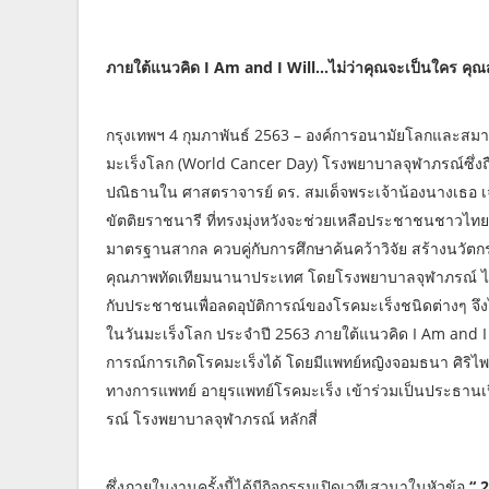
ภายใต้แนวคิด I Am and I Will...ไม่ว่าคุณจะเป็นใคร คุณส
กรุงเทพฯ 4 กุมภาพันธ์ 2563 – องค์การอนามัยโลกและสมาคม
มะเร็งโลก (World Cancer Day) โรงพยาบาลจุฬาภรณ์ซึ่
ปณิธานใน ศาสตราจารย์ ดร. สมเด็จพระเจ้าน้องนางเธอ เ
ขัตติยราชนารี ที่ทรงมุ่งหวังจะช่วยเหลือประชาชนชาวไท
มาตรฐานสากล ควบคู่กับการศึกษาค้นคว้าวิจัย สร้างนวัตก
คุณภาพทัดเทียมนานาประเทศ โดยโรงพยาบาลจุฬาภรณ์ ได้เ
กับประชาชนเพื่อลดอุบัติการณ์ของโรคมะเร็งชนิดต่างๆ จึ
ในวันมะเร็งโลก ประจำปี 2563 ภายใต้แนวคิด I Am and I Wi
การณ์การเกิดโรคมะเร็งได้ โดยมีแพทย์หญิงจอมธนา ศิริไ
ทางการแพทย์ อายุรแพทย์โรคมะเร็ง เข้าร่วมเป็นประธานเ
รณ์ โรงพยาบาลจุฬาภรณ์ หลักสี่
ซึ่งภายในงานครั้งนี้ได้มีกิจกรรมเปิดเวทีเสวนาในหัวข้อ
“ 