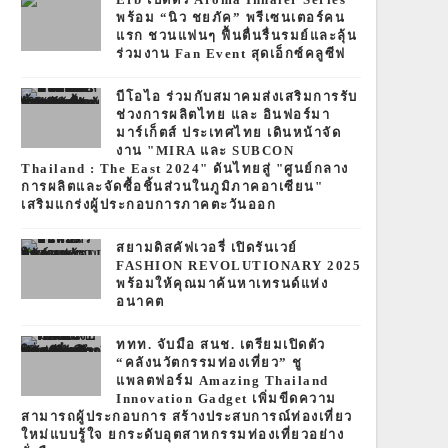
พร้อม “นิว ชยภัค” พรีเซนเตอร์คน
แรก ชวนแฟนๆ ฟื้นตื่นรื่นรมย์และลุ้น
ร่วมงาน Fan Event สุดเอ็กซ์คลูซีฟ
บีโอไอ ร่วมกับสมาคมส่งเสริมการรับ
ช่วงการผลิตไทย และ อินฟอร์มา
มาร์เก็ตส์ ประเทศไทย เดินหน้าจัด
งาน "MIRA และ SUBCON
Thailand : The East 2024" ดันไทยสู่ "ศูนย์กลาง
การผลิตและจัดซื้อชิ้นส่วนในภูมิภาคอาเซียน"
เสริมแกร่งผู้ประกอบการภาคตะวันออก
สยามดิสคัฟเวอรี่ เปิดรันเวย์
FASHION REVOLUTIONARY 2025
พร้อมให้คุณมาค้นหาเทรนด์แห่ง
อนาคต
ททท. จับมือ สนช. เตรียมเปิดตัว
“คลังนวัตกรรมท่องเที่ยว” ชู
แพลตฟอร์ม Amazing Thailand
Innovation Gadget เพิ่มขีดความ
สามารถผู้ประกอบการ สร้างประสบการณ์ท่องเที่ยว
ใหม่แบบรู้ใจ ยกระดับอุตสาหกรรมท่องเที่ยวอย่าง