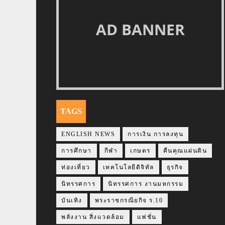
AD BANNER
TAGS
ENGLISH NEWS
การเงิน การลงทุน
การศึกษา
กีฬา
เกษตร
คืนคุณแผ่นดิน
ท่องเที่ยว
เทคโนโลยีดิจิทัล
ธุรกิจ
นิทรรศการ
นิทรรศการ งานมหกรรม
บันเทิง
พระราชกรณียกิจ ร.10
พลังงาน สิ่งแวดล้อม
แฟชั่น