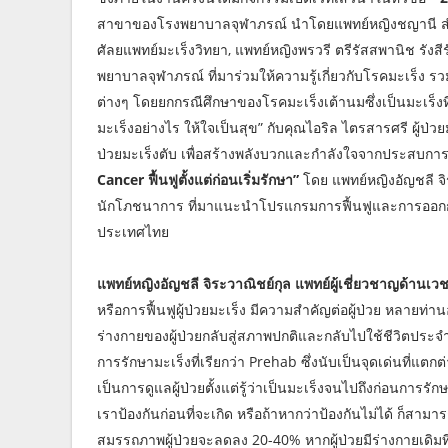
สาขาของโรงพยาบาลจุฬาภรณ์ นำโดยแพทย์หญิงชญานี สำแด
ศัลยแพทย์มะเร็งวิทยา, แพทย์หญิงพรวรี ตรีรัสสพานิช รังสี
พยาบาลจุฬาภรณ์ ที่มาร่วมให้ความรู้เกี่ยวกับโรคมะเร็ง รว
ต่างๆ โดยยกกรณีศึกษาของโรคมะเร็งเต้านมซึ่งเป็นมะเร็งที
มะเร็งอย่างไร ให้ใจเป็นสุข” กับคุณไอริล ไตรสารศรี ผู้ป่วยม
ป่วยมะเร็งตับ เพื่อสร้างพลังบวกและกำลังใจจากประสบการณ์
Cancer ฟื้นฟูตั้งแต่ก่อนเริ่มรักษา”
โดย แพทย์หญิงอัญชลี จิ
นักโภชนาการ ที่มาแนะนำโปรแกรมการฟื้นฟูและการออกกำล
ประเทศไทย
แพทย์หญิงอัญชลี จิระวาณิชย์กุล แพทย์ผู้เชี่ยวชาญด้านเ
หรือการฟื้นฟูผู้ป่วยมะเร็ง มีความสำคัญต่อผู้ป่วย หลายท่
ร่างกายของผู้ป่วยกลับสู่สภาพปกติและกลับไปใช้ชีวิตประจ
การรักษามะเร็งที่เรียกว่า Prehab ซึ่งนับเป็นจุดเด่นที่แต
เป็นการดูแลผู้ป่วยตั้งแต่รู้ว่าเป็นมะเร็งจนไปถึงก่อนการรั
เราป้องกันก่อนที่จะเกิด หรือถ้าหากว่าป้องกันไม่ได้ ก็ส
สมรรถภาพผู้ป่วยจะลดลง 20-40% หากผู้ป่วยมีร่างกายเดิม