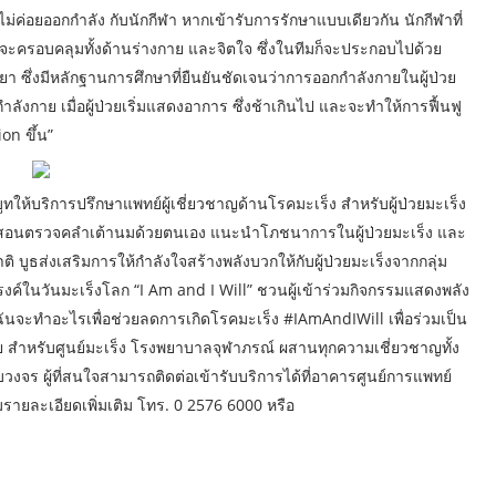
่ไม่ค่อยออกกำลัง กับนักกีฬา หากเข้ารับการรักษาแบบเดียวกัน นักกีฬาที่
ยจะครอบคลุมทั้งด้านร่างกาย และจิตใจ ซึ่งในทีมก็จะประกอบไปด้วย
า ซึ่งมีหลักฐานการศึกษาที่ยืนยันชัดเจนว่าการออกกำลังกายในผู้ป่วย
อกกำลังกาย เมื่อผู้ป่วยเริ่มแสดงอาการ ซึ่งช้าเกินไป และจะทำให้การฟื้นฟู
on ขึ้น”
ให้บริการปรึกษาแพทย์ผู้เชี่ยวชาญด้านโรคมะเร็ง สำหรับผู้ป่วยมะเร็ง
ารสอนตรวจคลำเต้านมด้วยตนเอง แนะนำโภชนาการในผู้ป่วยมะเร็ง และ
บูธส่งเสริมการให้กำลังใจสร้างพลังบวกให้กับผู้ป่วยมะเร็งจากกลุ่ม
์ในวันมะเร็งโลก “I Am and I Will” ชวนผู้เข้าร่วมกิจกรรมแสดงพลัง
นจะทำอะไรเพื่อช่วยลดการเกิดโรคมะเร็ง #IAmAndIWill เพื่อร่วมเป็น
ย สำหรับศูนย์มะเร็ง โรงพยาบาลจุฬาภรณ์ ผสานทุกความเชี่ยวชาญทั้ง
ร ผู้ที่สนใจสามารถติดต่อเข้ารับบริการได้ที่อาคารศูนย์การแพทย์
รายละเอียดเพิ่มเติม โทร. 0 2576 6000 หรือ