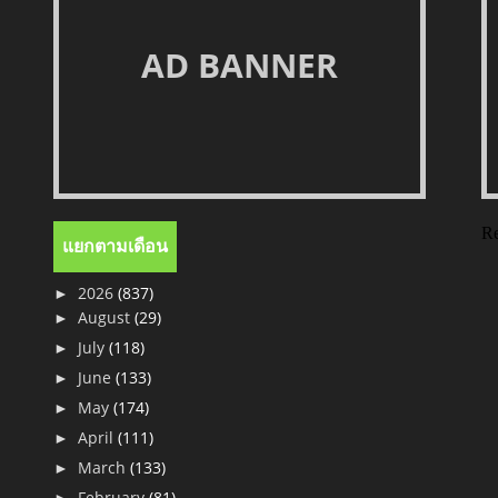
AD BANNER
Re
แยกตามเดือน
►
2026
(837)
►
August
(29)
►
July
(118)
►
June
(133)
►
May
(174)
►
April
(111)
►
March
(133)
►
February
(81)