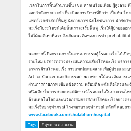
เวลาในการฟื้นตัวนานขึ้น เช่น หากเปรียบเทียบ ผู้สูงอายุ ที
ออกกำลังกายประจำ ก็จะมีผลการรักษาที่ดีกว่า เป็นต้น โด
แพทย์เวชศาสตร์ฟื้นฟู นักกายภาพ นักโภชนาการ นักจิตวิทย
มะเร็งมีประโยชน์เดิมนั้นเราจะเริ่มฟื้นฟู เริ่มให้ผู้ป่วยออ
ไม่ได้ผลดีเท่าที่ควร จึงเกิดแนวคิดของการทำ prehabilitati
นอกจากนี้ กิจกรรมภายในงานมหกรรมสู้โรคมะเร็ง ได้เปิดบูท
รายใหม่ บริการตรวจประเมินความเสี่ยงโรคมะเร็ง บริก
อาหารต้านโรคมะเร็ง การแพทย์ผสมผสานเพื่อผู้ป่วยและญาติ 
Art for Cancer และกิจกรรมถ่ายภาพภายใต้แนวคิดสารณรงค
ผ่านการถ่ายภาพ เขียนข้อความ พร้อมติด #ฉันคือใครและฉั
หนึ่งเสียงในการช่วยลดอุบัติการณ์โรคมะเร็งในประเทศไท
ด้านเทคโนโลยีและนวัตกรรมการรักษาโรคมะเร็งอย่างครบวงจ
มะเร็งวิทยาจุฬาภรณ์ โรงพยาบาลจุฬาภรณ์ หลักสี่ สอบถาม
www.facebook.com/chulabhornhospital
Tags
# สุขภาพ ความงาม