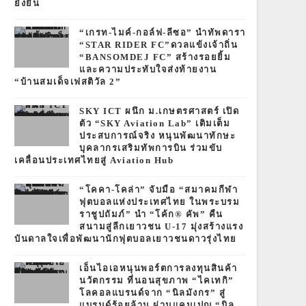
ยั่งยืน
“เกรท-ไมค์-กอล์ฟ-ลีซอ” นำทัพดารา
“STAR RIDER FC”ดวลแข้งเจ้าถิ่น
“BANSOMDEJ FC” สร้างรอยยิ้ม
และความประทับใจส่งท้ายงาน
“บ้านสมเด็จเฟสติวัล 2”
SKY ICT ผนึก ม.เกษตรศาสตร์ เปิด
ตัว “SKY Aviation Lab” เติมเต็ม
ประสบการณ์จริง หนุนพัฒนาทักษะ
บุคลากรเสริมทัพการบิน ร่วมขับ
เคลื่อนประเทศไทยสู่ Aviation Hub
“โคคา-โคล่า” จับมือ “สมาคมกีฬา
ฟุตบอลแห่งประเทศไทย ในพระบรม
ราชูปถัมภ์” นำ “โค้ก® คัพ” คืน
สนามสู่ลีกเยาวชน U-17 มุ่งสร้างแรง
บันดาลใจเพื่อพัฒนานักฟุตบอลเยาวชนดาวรุ่งไทย
เอ็นไอเอหนุนพอร์ตการลงทุนสินค้า
นวัตกรรม ที่นอนสุขภาพ “ไคเทกิ”
โลคอลแบรนด์จาก “นิลมังกร” สู่
แบรนด์ร้อยล้าน ผ่านแคมเปญ “นิล