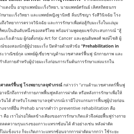
งปั้น อายุรแพทย์มะเร็งวิทยา, นายแพทย์ศรัณย์ เลิศสถิตธนกร
รักษามะเร็งวิทยา และแพทย์หญิงฐานิทธิ ลิ่มปริชญา รังสีวินิจฉัย โรง
มถึงวิทยาการตรวจวินิจฉัย และการรักษาเพื่อต่อสู้กับมะเร็งในแง่มุม
่พบเป็นอันดับหนึ่งของสตรีไทย พร้อมร่วมพูดคุยแชร์ประสบการณ์ “สู้
ะเร็งเต้านม ผู้ก่อตั้งกลุ่ม Art for Cancer และคุณดิษพงศ์ พงษ์โชติ ผู้
ของสองนักสู้ผู้ป่วยมะเร็ง ปิดท้ายด้วยหัวข้อ
“Prehabilitation in
ระวาณิชย์กุล แพทย์ผู้เชี่ยวชาญด้านเวชศาสตร์ฟื้นฟู นักกายภาพ และ
ังกายสำหรับผู้ป่วยมะเร็งก่อนการเริ่มต้นการรักษาแห่งแรกใน
วชศาสตร์ฟื้นฟู โรงพยาบาลจุฬาภรณ์
กล่าวว่า “งานด้านเวชศาสตร์ฟื้นฟู
านอาจนึกถึงการทำกายภาพฟื้นฟูหลังการผ่าตัด หรือหลังการรักษาเพื่อให้
ำวันได้ สำหรับโรงพยาบาลจุฬาภรณ์เรามีโปรแกรมการฟื้นฟูผู้ป่วยก่อน
กต่างจากที่อื่น Prehab มาจากคำว่า preventive rehabilitation คือ
กษา คือ เราไม่รอให้ผลข้างเคียงของการรักษาเกิดแล้วจึงค่อยฟื้นฟูร่างกาย
ามารถลดความรุนแรงของภาวะแทรกซ้อนได้ ตัวอย่างเช่น หลังผ่าตัด
ที่ไม่แข็งแรง ก็จะเกิดภาวะแทรกซ้อนจากการผ่าตัดมากกว่า ใช้ระยะ