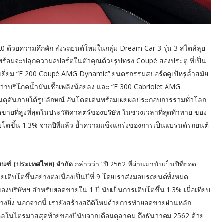
0 ด้วยความคึกคัก ส่งรถยนต์ใหม่ในกลุ่ม Dream Car 3 รุ่น 3 สไตล์ลุย
ร้อมจะปลุกความสปอร์ตในตัวคุณด้วยรูปทรง Coupé สองประตู ที่เป็น
อดเยี่ยม “E 200 Coupé AMG Dynamic” ยนตรกรรมสปอร์ตคูเป้หรูล้ำสมัย
น ทว่าบริโภคน้ำมันเชื้อเพลิงน้อยลง และ “E 300 Cabriolet AMG
นดุดันภายใต้รูปลักษณ์ อันโดดเด่นพร้อมเผยผลประกอบการรวมทั่วโลก
ยอดขายที่สูงที่สุดในประวัติศาสตร์ของบริษัท ในช่วงเวลาที่สุดท้าทาย ของ
โตขึ้น 1.3% จากปีที่แล้ว ย้ำความแข็งแกร่งของการเป็นแบรนด์รถยนต์
เบนซ์ (ประเทศไทย) จำกัด
กล่าวว่า “ปี 2562 ที่ผ่านมานับเป็นปีที่ยอด
ิบโตขึ้นอย่างต่อเนื่องเป็นปีที่ 9 โดยเราส่งมอบรถยนต์ทั้งหมด
ตร์ของบริษัทฯ สำหรับยอดขายใน 1 ปี นับเป็นการเติบโตขึ้น 1.3% เมื่อเทียบ
อย่างยิ่ง นอกจากนี้ เรายังสร้างสถิติใหม่ด้วยการทำยอดขายผ่านหลัก
คคลในไตรมาสสุดท้ายของปีนับจากเดือนตุลาคม ถึงธันวาคม 2562 ด้วย