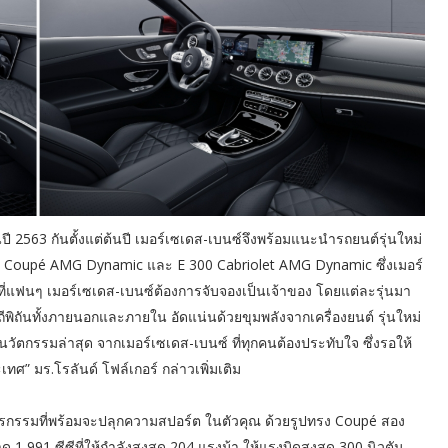
 2563 กันตั้งแต่ต้นปี เมอร์เซเดส-เบนซ์จึงพร้อมแนะนำรถยนต์รุ่นใหม่
00 Coupé AMG Dynamic และ E 300 Cabriolet AMG Dynamic ซึ่งเมอร์
r ที่แฟนๆ เมอร์เซเดส-เบนซ์ต้องการจับจองเป็นเจ้าของ โดยแต่ละรุ่นมา
ิถันทั้งภายนอกและภายใน อัดแน่นด้วยขุมพลังจากเครื่องยนต์ รุ่นใหม่
นวัตกรรมล่าสุด จากเมอร์เซเดส-เบนซ์ ที่ทุกคนต้องประทับใจ ซึ่งรอให้
ะเทศ” มร.โรลันด์ โฟล์เกอร์ กล่าวเพิ่มเติม
กรรมที่พร้อมจะปลุกความสปอร์ต ในตัวคุณ ด้วยรูปทรง Coupé สอง
 1,991 ซีซีที่ให้กำลังสูงสุด 204 แรงม้า ให้แรงบิดสูงสุด 300 นิวตัน