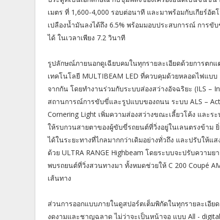
เมตร ที่ 1,600-4,000 รอบต่อนาที และมาพร้อมกับเกียร์อัต
เปลืองน้ำมันลงได้ถึง 6.5% พร้อมมอบประสบการณ์ การขับขี
ได้ ในเวลาเพียง 7.2 วินาที
รูปลักษณ์ภายนอกดูเฉียบคมในทุกรายละเอียดด้วยการตกแต
เทคโนโลยี MULTIBEAM LED ที่ควบคุมด้วยหลอดไฟแบบ L
จากกัน โดยทำงานร่วมกับระบบส่องสว่างอัจฉริยะ (ILS – In
สถานการณ์การขับขี่และรูปแบบของถนน ระบบ ALS – Act
Cornering Light เพิ่มความส่องสว่างขณะเลี้ยวโค้ง และระบบ
ให้รบกวนสายตาของผู้ขับขี่รถยนต์ที่วิ่งอยู่ในเลนตรงข้า
ได้ในระยะทางที่ไกลมากกว่าเดิมอย่างทั่วถึง และปรับให้แสงมี
ด้วย ULTRA RANGE Highbeam โดยระบบจะปรับความยาวขอ
พบรถยนต์ที่วิ่งสวนทางมา ทั้งหมดช่วยให้ C 200 Coupé
เส้นทาง
ส่วนการออกแบบภายในดูสปอร์ตเต็มพิกัดในทุกรายละเอียด
งดงามและชาญฉลาด ไม่ว่าจะเป็นหน้าจอ แบบ All - digital in