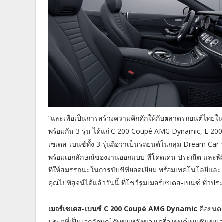
“และเพื่อเป็นการสร้างความคึกคักให้กับตลาดรถยนต์ไทยในปี
พร้อมกัน 3 รุ่น ได้แก่ C 200 Coupé AMG Dynamic, E 2
เซเดส-เบนซ์ทั้ง 3 รุ่นถือว่าเป็นรถยนต์ในกลุ่ม Dream Ca
พร้อมเอกลักษณ์ของงานออกแบบ ที่โดดเด่น ประณีต และพิถีพ
ที่ให้สมรรถนะในการขับขี่ที่ยอดเยี่ยม พร้อมเทคโนโลยีและ
คุณไปพิสูจน์ได้แล้ววันนี้ ที่โชว์รูมเมอร์เซเดส-เบนซ์ ทั่วปร
เมอร์เซเดส-เบนซ์ C 200 Coupé AMG Dynamic
คือยนตร
ประตูที่เป็นเอกลักษณ์ กับขุมพลังของเครื่องยนต์เบนซินขนาด