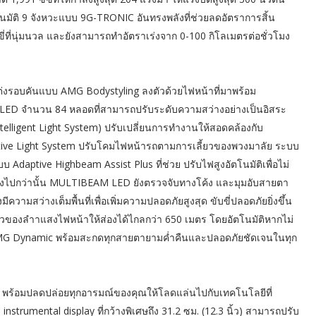
โนมัติ 9 จังหวะแบบ 9G-TRONIC อันทรงพลังที่ช่วยลดอัตราการสิ้น
่ที่นุ่มนวล และยังสามารถทำอัตราเร่งจาก 0-100 กิโลเมตรต่อชั่วโมง
่งรอบคันแบบ AMG Bodystyling ลงตัวด้วยไฟหน้าที่มาพร้อม
ED จำนวน 84 หลอดที่สามารถปรับระดับความสว่างอย่างเป็นอิสระ
telligent Light System) ปรับเปลี่ยนการทำงานให้สอดคล้องกับ
ive Light System ปรับโคมไฟหน้ารถตามการเลี้ยวของพวงมาลัย ระบบ
 Adaptive Highbeam Assist Plus ที่ช่วย ปรับไฟสูงอัตโนมัติเพื่อไม่
ม ยิ่งไปกว่านั้น MULTIBEAM LED ยังตรวจจับทางโค้ง และมุมอับสายตา
ความสว่างเต็มพื้นที่เพื่อเพิ่มความปลอดภัยสูงสุด ขับขี่ปลอดภัยยิ่งขึ้น
งลำาแสงไฟหน้าให้ส่องได้ไกลกว่า 650 เมตร โดยอัตโนมัติหากไม่
 AMG Dynamic พร้อมสะกดทุกสายตายามค่ำคืนและปลอดภัยชัดเจนในทุก
 พร้อมปลดปล่อยทุกอารมณ์ของคุณให้โลดแล่นไปกับเทคโนโลยีที่
strumental display ที่กว้างพิเศษถึง 31.2 ซม. (12.3 นิ้ว) สามารถปรับ