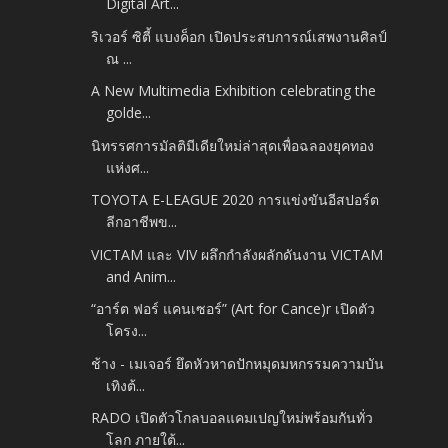
Digital Art...
ริเวอร์ ซิตี้ แบงค็อก เปิดประสบการณ์เสพงานศิลป์
ณ ...
A New Multimedia Exhibition celebrating the
golde...
นิทรรศการมัลติมีเดียใหม่ล่าสุดเพื่อฉลองยุคทอง
แห่งศ...
TOYOTA E-LEAGUE 2020 การแข่งขันอีสปอร์ต
ลีกอาชีพข...
VICTAM และ VIV ผลึกกำลังผลักดันงาน VICTAM
and Anim...
“อาร์ต ฟอร์ แคนเซอร์” (Art for Cance)r เปิดตัว
โครง...
ช้าง - เมเจอร์ ยึดหัวหาดปักหมุดมหกรรมความบัน
เทิงต้...
RADO เปิดตัวโกลบอลแคมเปญใหม่พร้อมกันทั่ว
โลก ภายใต้...