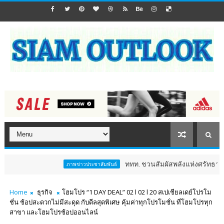
ททท. ชวนสัมผัสพลังแห่งศรัทธา ร่วมงาน "ห่
ภาพข่าวประชาสัมพันธ์
Home
ธุรกิจ
โฮมโปร “1 DAY DEAL” 02 l 02 l 20 สเปเชียลเดย์โปรโม
ชั่น ช้อปสะดวกไม่มีสะดุด กับดีลสุดพิเศษ คุ้มค่าทุกโปรโมชั่น ที่โฮมโปรทุก
สาขา และโฮมโปรช้อปออนไลน์