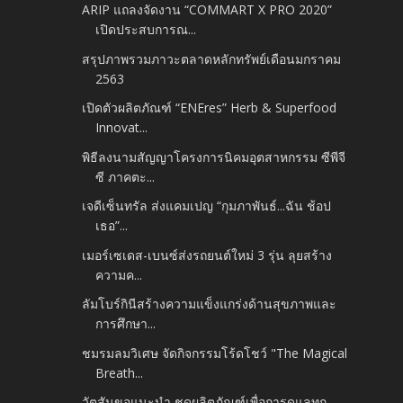
ARIP แถลงจัดงาน “COMMART X PRO 2020”
เปิดประสบการณ...
สรุปภาพรวมภาวะตลาดหลักทรัพย์เดือนมกราคม
2563
เปิดตัวผลิตภัณฑ์ “ENEres” Herb & Superfood
Innovat...
พิธีลงนามสัญญาโครงการนิคมอุตสาหกรรม ซีพีจี
ซี ภาคตะ...
เจดีเซ็นทรัล ส่งแคมเปญ “กุมภาพันธ์...ฉัน ช้อป
เธอ”...
เมอร์เซเดส-เบนซ์ส่งรถยนต์ใหม่ 3 รุ่น ลุยสร้าง
ความค...
ลัมโบร์กินีสร้างความแข็งแกร่งด้านสุขภาพและ
การศึกษา...
ชมรมลมวิเศษ จัดกิจกรรมโร้ดโชว์ "The Magical
Breath...
วัตสันขอแนะนำ ชุดผลิตภัณฑ์เพื่อการดูแลทุก