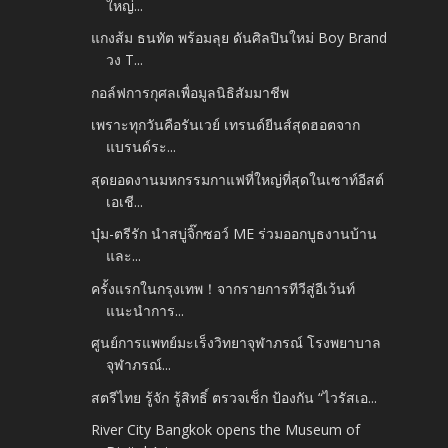
ใหญ่...
แกงส้ม ธนทัต พร้อมลุย ดันศิลปินใหม่ Boy Brand
วง T...
กอล์ฟการกุศลเพื่อมูลนิธิสัมมาชีพ
เพราะทุกวันคือรันเวย์ เทรนด์ยีนส์สุดฮอตจาก
แบรนด์ระ...
สุดยอดงานมหกรรมกาแฟที่ใหญ่ที่สุดในเซาท์อีสต์
เอเชี...
บุ๋ม-ตรีรัก นำสบู่จิ๊กซอว์ ME ร่วมออกบูธงานบ้าน
และ...
ครั้งแรกในกรุงเทพ！จากรายการทีวีสู่อีเว้นท์
แนะนำการ...
ศูนย์การแพทย์มะเร็งวิทยาจุฬาภรณ์ โรงพยาบาล
จุฬาภรณ์...
สตรีไทย รู้จัก รู้สิทธิ์ ตรวจเช็ก ป้องกัน “ไวรัสเอ...
River City Bangkok opens the Museum of