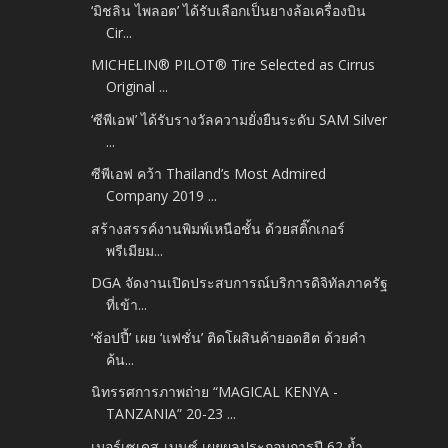
‘มิชลิน ไพลอต’ ได้รับเลือกเป็นยางล้อเครื่องบิน
Cir...
MICHELIN® PILOT® Tire Selected as Cirrus
Original ...
‘ซีพีเอฟ’ ได้รับรางวัลความยั่งยืนระดับ SAM Silver
...
ซีพีเอฟ คว้า Thailand’s Most Admired
Company 2019 ...
สร้างสรรค์งานพิมพ์เหนือชั้น ด้วยสติ๊กเกอร์
พรีเมียม...
DGA จัดงานเปิดประสบการณ์บริการดิจิทัลภาครัฐ
ที่เข้า...
‘ช้อปปี้’ เผย ‘แฟชั่น’ ติดโผสินค้ายอดฮิต ด้วยคำ
ค้น...
นิทรรศการภาพถ่าย “MAGICAL KENYA -
TANZANIA” 20-23 ...
เมอร์เซเดส-เบนซ์ เผยผลประกอบการปี 62 ย้ำ