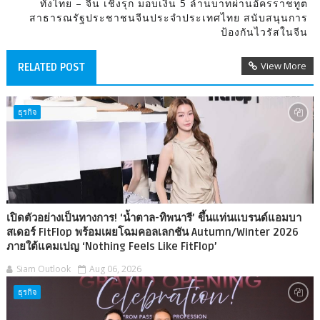
ทั้งไทย – จีน เชิงรุก มอบเงิน 5 ล้านบาทผ่านอัครราชทูต
สาธารณรัฐประชาชนจีนประจำประเทศไทย สนับสนุนการ
ป้องกันไวรัสในจีน
View More
RELATED POST
ธุรกิจ
เปิดตัวอย่างเป็นทางการ! ‘น้ำตาล-ทิพนารี’ ขึ้นแท่นแบรนด์แอมบา
สเดอร์ FitFlop พร้อมเผยโฉมคอลเลกชัน Autumn/Winter 2026
ภายใต้แคมเปญ ‘Nothing Feels Like FitFlop’
Siam Outlook
Aug 06, 2026
ธุรกิจ