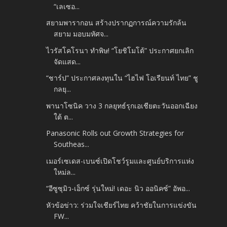
“เลเซอ...
สยามพารากอน สร้างปรากฏการณ์ความรักล้น
สยาม มอบมหัศจ...
ไวรัสโคโรนา ทำพิษ! “โยชิโมโต้” ประกาศยกเลิก
จัดแสด...
“ชาร์ป”​ ประกาศลงทุนใน “ไฮไฟ โอเรียนท์ ไทย” ชู
กลยุ...
พานาโซนิค วาง 3 กลยุทธ์รุกเอเชียตะวันออกเฉียง
ใต้ ต...
Panasonic Rolls out Growth Strategies for
Southeas...
เมอร์เซเดส-เบนซ์เปิดโชว์รูมและศูนย์บริการแห่ง
ใหม่ล...
“อีซูซุมิว-เอ็กซ์ รุ่นใหม่! เดอะ นิว ออนิคซ์” อัพอ...
หัวข้อข่าว: ร่วมใจเชียร์ไทย คว้าชัยในการแข่งขัน
FW...