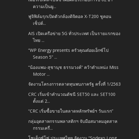
ความเป็นผู...
ฟูจิฟิล์มรุกเปิดตัวกล้องดิจิตอล X-T200 ชูคอน
เซ็ปต์...
AIS เปิดเครือข่าย 5G ทั่วประเทศ เป็นรายแรกของ
ไทย ...
“WP Energy presents ครัวคุณต๋อยเอ็กซ์โป
Season 5” ...
“น้องแพม-สุชานุช ธรรมวงค์” คว้าตำแหน่ง Miss
Motor ...
จัดงานโครงการตลาดทุนพบภาครัฐ ครั้งที่ 1/2563
CRC เริ่มเข้าคำนวณดัชนี SET50 และ SET100
ตั้งแต่ 2...
“CRC เริ่มซื้อขายในตลาดหลักทรัพย์ฯ วันแรก”
กลุ่มอุตสาหกรรมพลาสติกฯ จับมือสมาคมอุตสาห
กรรมเครื่...
โซเด็กซ์โซ่ ประเทศไทย จัดงาน “Sodexo Long