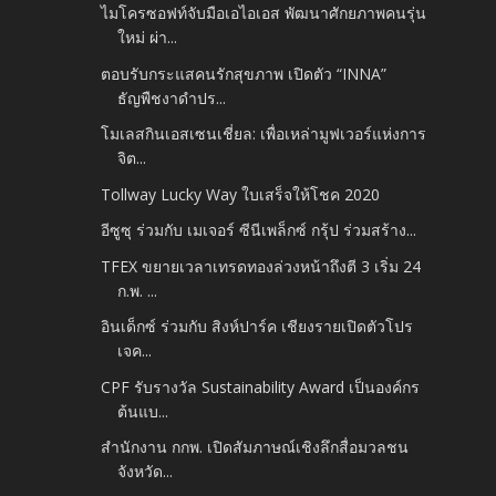
ไมโครซอฟท์จับมือเอไอเอส พัฒนาศักยภาพคนรุ่น
ใหม่ ผ่า...
ตอบรับกระแสคนรักสุขภาพ เปิดตัว “INNA”
ธัญพืชงาดำปร...
โมเลสกินเอสเซนเชี่ยล: เพื่อเหล่ามูฟเวอร์แห่งการ
จิต...
Tollway Lucky Way ใบเสร็จให้โชค 2020
อีซูซุ ร่วมกับ เมเจอร์ ซีนีเพล็กซ์ กรุ้ป ร่วมสร้าง...
TFEX ขยายเวลาเทรดทองล่วงหน้าถึงตี 3 เริ่ม 24
ก.พ. ...
อินเด็กซ์ ร่วมกับ สิงห์ปาร์ค เชียงรายเปิดตัวโปร
เจค...
CPF รับรางวัล Sustainability Award เป็นองค์กร
ต้นแบ...
สำนักงาน กกพ. เปิดสัมภาษณ์เชิงลึกสื่อมวลชน
จังหวัด...