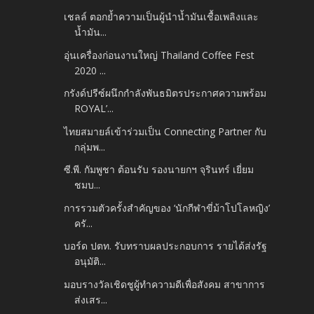
เชลล์ ตอกย้ำความเป็นผู้นำน้ำมันเชื้อเพลิงและ
น้ำมัน...
อุ่นเครื่องก่อนงานใหญ่ Thailand Coffee Fest
2020 ...
กรังด์ปรีซ์ผนึกกำลังพันธมิตรประกาศความพร้อม
ROYAL’...
ไทยสมายล์เข้าร่วมเป็น Connecting Partner กับ
กลุ่มพ...
ซี.พี. กัมพูชา ต้อนรับ รองนายกฯ จุรินทร์ เยี่ยม
ชมบ...
การรวมตัวครั้งสำคัญของ ‘นักกีฬาขี่ม้าโปโลหญิง’
ครั...
บอร์ด ปตท. รับทราบผลประกอบการ รายได้ส่งรัฐ
อนุมัติ...
มอบรางวัลเชิดชูผู้ทำความดีเพื่อสังคม สาขาการ
ส่งเสร...