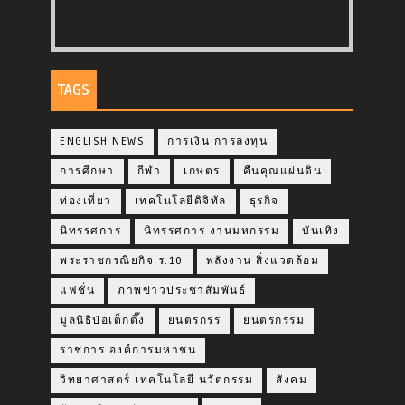
TAGS
ENGLISH NEWS
การเงิน การลงทุน
การศึกษา
กีฬา
เกษตร
คืนคุณแผ่นดิน
ท่องเที่ยว
เทคโนโลยีดิจิทัล
ธุรกิจ
นิทรรศการ
นิทรรศการ งานมหกรรม
บันเทิง
พระราชกรณียกิจ ร.10
พลังงาน สิ่งแวดล้อม
แฟชั่น
ภาพข่าวประชาสัมพันธ์
มูลนิธิป่อเต็กตึ๊ง
ยนตรกรร
ยนตรกรรม
ราชการ องค์การมหาชน
วิทยาศาสตร์ เทคโนโลยี นวัตกรรม
สังคม