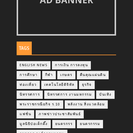
TAGS
ENGLISH NEWS
การเงิน การลงทุน
การศึกษา
กีฬา
เกษตร
คืนคุณแผ่นดิน
ท่องเที่ยว
เทคโนโลยีดิจิทัล
ธุรกิจ
นิทรรศการ
นิทรรศการ งานมหกรรม
บันเทิง
พระราชกรณียกิจ ร.10
พลังงาน สิ่งแวดล้อม
แฟชั่น
ภาพข่าวประชาสัมพันธ์
มูลนิธิป่อเต็กตึ๊ง
ยนตรกรร
ยนตรกรรม