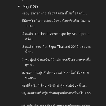
May
(108)
▼
มองชู สูตรอาหารเลี้ยงที่ดีที่สุด ที่ใช้เนื้อสัตว์แ...
ซีพีเอฟโชว์ความเป็นครัวของโลกที่ยั่งยืน ในงาน
THAI...
เริ่มแล้ว! Thailand Game Expo by AIS eSports
ครั้ง...
เริ่มแล้ว ! งาน Pet Expo Thailand 2019 สระว่าย
น้ำส...
อำพลฟูดส์ ร่วมสร้างวิถีแห่งการบริโภคอาหารเพื่อ
สุขภ...
‘ส. ขอนแก่นฟู้ดส์’ ดันแบรนด์ ‘ส.สแน็ค’ ชิงตลาด
ขนมข...
คอฟฟี่ ดรีมมี่ โดย พรีเซิร์ฟ ฟู้ด สเปเชียลตี้ เต...
บลู เอเลเฟ่นท์ กรุ๊ป ร่วมอนุรักษ์อาหารไทยโบราณ
...
พรีเซิร์ฟ ฟู้ด สเปเชียลตี้ เผยกลยุทธ์ลุยเจาะกลุ่มล...