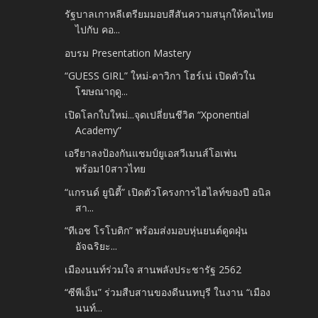
รัฐบาลเกาหลีเตรียมมอบสีสันความสนุกให้คนไทย
ไปกับ คอ...
อบรม Presentation Mastery
“GUESS GIRL” ใหม่-ดาวิกา โฮร์เน่ เปิดตัวใน
โฆษณาฤดู...
เปิดโลกใบใหม่...จุดเปลี่ยนชีวิต “Xponential
Academy”
เอรียาลงป้องกันแชมป์ยูเอสวีเมนส์โอเพ่น
พร้อม10สาวไทย
“แกรนด์ ยูนิตี้” เปิดตัวโครงการไฮไลท์ของปี อนิล
สา...
“ทีเอช โรโบติก” พร้อมส่งมอบหุ่นยนต์ดูดฝุ่น
อัจฉริยะ...
เมืองนนท์ร่วมใจ สานพลังประชารัฐ 2562
“ซีพีเอ็น” ร่วมสืบสานของดีนนทบุรี ในงาน “เมือง
นนท์...