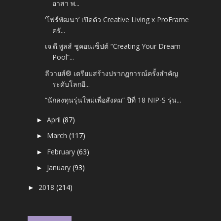
อาสา พ...
‘โฟร์พัฒนา’ เปิดตัว Creative Living x ProFrame
ครั...
เจ.ดี.พูลส์ ชูคอนเซ็ปต์ “Creating Your Dream
Pool”...
ลีวายส์® เตรียมสร้างปรากฏการณ์ครั้งสำคัญ
ระดับโลกอี...
“นักลงทุนรุ่นใหม่เพื่อสังคม” ปีที่ 18 NIP-S รุ่น...
April
(87)
►
March
(117)
►
February
(63)
►
January
(93)
►
2018
(214)
►