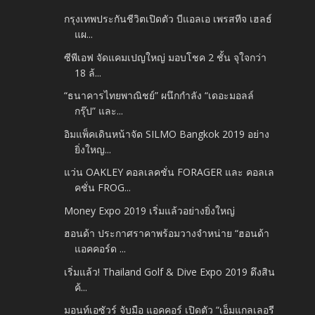
กรุงเทพประกันชีวิตเปิดตัว บีแอลเอ เพรสทีจ เฮลธ์
แผ...
ซีพีเอฟ จัดแคมเปญใหญ่ มอบโชค 2 ชั้น จุใจกว่า
18 ล้...
“ธนาคารไทยพาณิชย์” ผนึกกำลัง “เดอะมอลล์
กรุ๊ป” และ...
อิมแพ็คเดินหน้าจัด SILMO Bangkok 2019 อย่าง
ยิ่งใหญ...
แว่น OAKLEY คอลเลคชั่น FORAGER และ คอลเล
คชั่น FROG...
Money Expo 2019 เริ่มแล้วอย่างยิ่งใหญ่
ฮอนด้า ประกาศราคาพร้อมวางจำหน่าย “ฮอนด้า
แอคคอร์ด ...
เริ่มแล้ว! Thailand Golf & Dive Expo 2019 ดึงสิน
ค้...
มอนท์เอซัวร์ จับมือ แอคคอร์ เปิดตัว “เอ็มแกลเลอรี