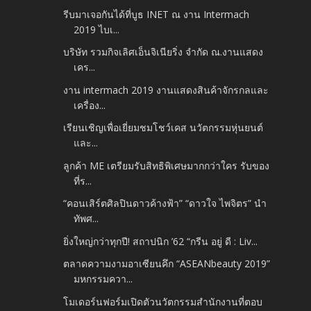
รีบมาเจอกันได้ที่บูธ INET ณ งาน Intermach
2019 ไบเ...
บริษัท รวมกิจเลิศเอ็นจิเนียริ่ง จำกัด ณ.งานแสดง
เคร...
งาน​ intermach​ 2019 งานแสดงสินค้าจักรกลและ
เครื่อง...
เรียนเชิญเพื่อเยี่ยมชมโชว์เคส นวัตกรรมหุ่นยนต์
และ...
ลูกค้า ME เตรียมรับสิทธิพิเศษมากกว่าใคร รับของ
ที่ร...
“คอนเสิร์ตศิลปินดาวค้างฟ้า” “ดาวใจ ไพจิตร” นำ
ทัพศ...
ยิ่งใหญ่กว่าทุกปี! สถาปนิก ’62 “กรีน อยู่ ดี : Liv...
ตลาดความงามอาเซียนคึก “ASEANbeauty 2019”
มหกรรมควา...
โมเดอร์นฟอร์มเปิดตัวนวัตกรรมสำนักงานที่ตอบ