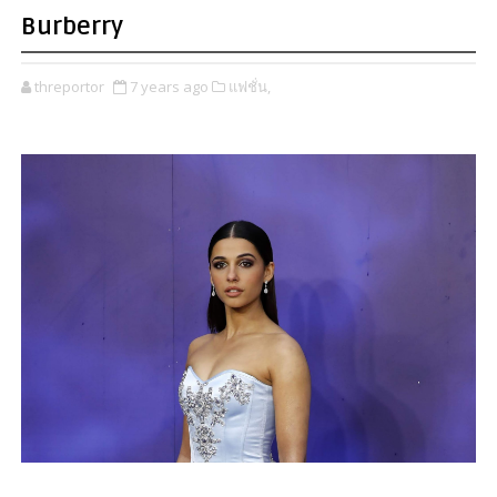
Burberry
threportor
7 years ago
แฟชั่น,