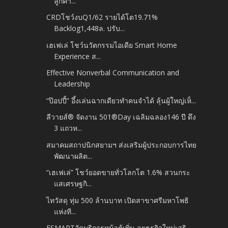
ลูกค้า...
CRDโชว์งบQ1/62 รายได้โต19.71%
Backlog1,448ล. ปรับ...
เฮเฟเล่ โชว์นวัตกรรมไอเดีย Smart Home
Experience ส...
Effective Nonverbal Communication and
Leadership
“ป๊อปปี้” อึ้งเล่นฉากเดียวทำคนจำได้ ลุ้นผู้ใหญ่เห็...
ลีวายส์® จัดงาน 501®Day เฉลิมฉลอง146 ปี ดึง
3 แถวห...
สมาคมสถาปนิกสยามฯ ส่งเสริมผู้ประกอบการไทย
พัฒนาผลิต...
“เฮเฟเล่” โชว์ยอดขายทั่วโลกโต 1.6% สวนกระ
แสเศรษฐกิ...
ไทวัสดุ ทุ่ม 500 ล้านบาท เปิดสาขาศรีมหาโพธิ
แห่งที...
FSMARTอัดบริการหน้าตู้เพิ่ม-ลุยธุรกิจใหม่เสริ