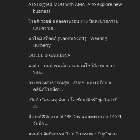
ATSI signed MOU with AMATA to explore new
business...
โรลส์-รอยซ์ ฉลองครบรอบ 115 ปีแห่งนวัตกรรม
และความเ...
นาโอมิ สก็อตต์ (Naomi Scott) - Wearing
Burberry
DOLCE & GABBANA
พ่อค้า – แม่ค้ารุ่นเล็ก ลงสนามโชว์ลีลาขายเก่ง
‘เปล...
กระทรวงสาธารณสุข - สปสช. และเครือข่าย
คลินิกโรคหืดฯ...
เปิดตัว “ครอสทู พัทยา โอเชียนเฟียร์” พูลวิลล่ารี
สอ...
ลีวายส์®จัดงาน 501® Day ฉลองครบรอบ 146 ปี
จับมือ ...
ฮอนด้า จัดกิจกรรม “Life Crossover Trip” ชวน