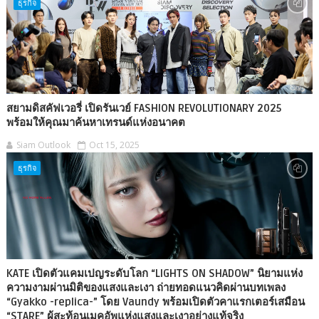
ธุรกิจ
สยามดิสคัฟเวอรี่ เปิดรันเวย์ FASHION REVOLUTIONARY 2025
พร้อมให้คุณมาค้นหาเทรนด์แห่งอนาคต
Siam Outlook
Oct 15, 2025
ธุรกิจ
KATE เปิดตัวแคมเปญระดับโลก “LIGHTS ON SHADOW” นิยามแห่ง
ความงามผ่านมิติของแสงและเงา ถ่ายทอดแนวคิดผ่านบทเพลง
“Gyakko -replica-” โดย Vaundy พร้อมเปิดตัวคาแรกเตอร์เสมือน
“STARE” ผู้สะท้อนเมคอัพแห่งแสงและเงาอย่างแท้จริง