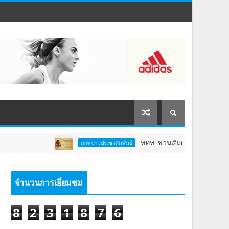
ททท. ชวนสัมผัสพลังแห่งศรัทธา ร่วมงาน "ห่
ภาพข่าวประชาสัมพันธ์
จำนวนการเยี่ยมชม
8
2
3
1
8
7
6