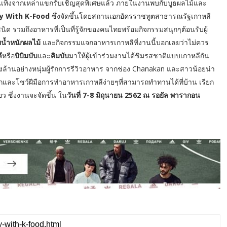
เทิงจากเหล่าแขกรับเชิญสุดพิเศษแล้ว ภายในงานพบกับบูธผลไม้และ
ay With K-Food
ซึ่งจัดขึ้นโดยสถานเอกอัครราชทูตสาธารณรัฐเกาหลี
รวมถึงอาหารที่เป็นที่รู้จักของคนไทยพร้อมกิจกรรมสนุกๆต้อนรับผู้
ายน้ำหนักผลไม้
และกิจกรรมแจกอาหารเกาหลีที่งานนี้บอกเลยว่าไม่ควร
ี
หรือ
บิบิมบับ
และ
คิมบับ
มาให้ผู้เข้าร่วมงานได้ชิมรสชาติแบบเกาหลีกัน
หนึ่งล้านอย่างหนุ่มผู้รักการรีวิวอาหาร จากช่อง Chanakan และสาวน้อยน่า
กและโชว์ฝีมือการทำอาหารเกาหลีง่ายๆที่สามารถทำทานได้ที่บ้าน เรียก
ยว ซึ่งงานจะจัดขึ้น ใน
วันที่ 7-8 มิถุนายน 2562 ณ รอยัล พารากอน