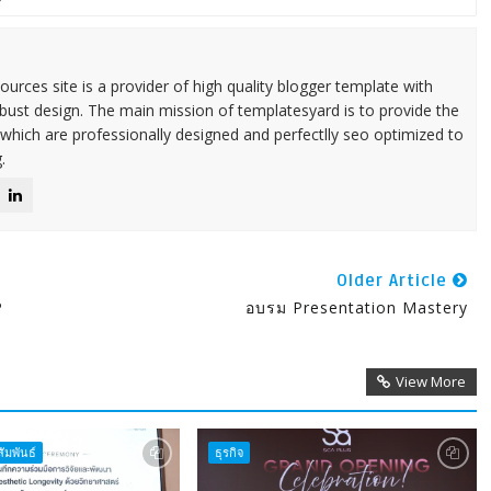
urces site is a provider of high quality blogger template with
ust design. The main mission of templatesyard is to provide the
 which are professionally designed and perfectlly seo optimized to
.
Older Article
P
อบรม Presentation Mastery
View More
ัมพันธ์
ธุรกิจ