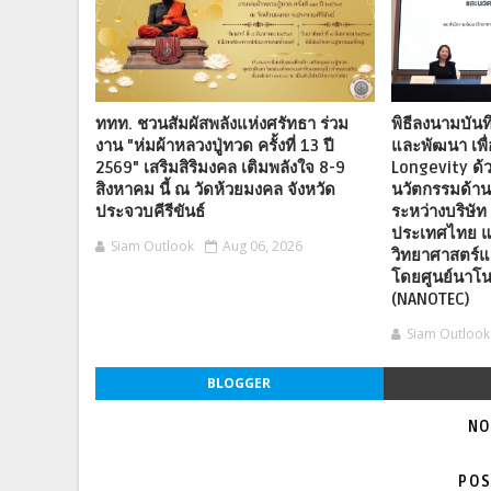
ททท. ชวนสัมผัสพลังแห่งศรัทธา ร่วม
พิธีลงนามบันท
งาน "ห่มผ้าหลวงปู่ทวด ครั้งที่ 13 ปี
และพัฒนา เพื
2569" เสริมสิริมงคล เติมพลังใจ 8-9
Longevity ด้
สิงหาคม นี้ ณ วัดห้วยมงคล จังหวัด
นวัตกรรมด้า
ประจวบคีรีขันธ์
ระหว่างบริษัท 
ประเทศไทย แ
Siam Outlook
Aug 06, 2026
วิทยาศาสตร์แ
โดยศูนย์นาโน
(NANOTEC)
Siam Outlook
BLOGGER
NO
POS