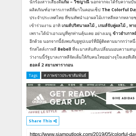
นักร้องสาวเสียงดี
แก้ม – วิชญาณี
นอกจากจะได้รับความบัน
ผลิตภัณฑ์อาหารเกาหลีที่มาในคอนเซ็ป
The Colorful D
ประจำประเทศไทย ที่ขนทัพนำเอาผลไม้เกาหลีหลากหลายชนิด 
เข้าร่วมงาน อาทิ
เกมส์ปริศนาผลไม้ , เกมส์จับคู่ผลไม้ , ท
เพราะได้นำเอาเมนูที่ทุกท่านคุ้นเคย อย่างเมนู
ข้าวยำเกาหล
อีกด้วย นอกจากนี้ยังพบกับยูทูปเบอร์ที่มีผู้ติดตามมากกว่า
รักสไตล์เกาหลี
Bebell
ที่จะมาสลับสับเปลี่ยนมอบความสนุ
ว่างานนี้รัฐบาลเกาหลีจัดเต็มให้กับคนไทยอย่างจุใจเลยทีเดี
ฮอลล์ 2 สยามพารากอน
Tags
# ภาพข่าวประชาสัมพันธ์
Share This