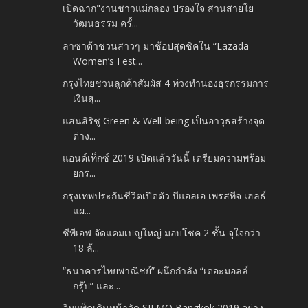
เปิดฉาก"งานชาวแม่กลอง ปรองใจ สานสายใย
วัฒนธรรม ครั้...
ลาซาด้าชวนสาวๆ มาช้อปสุดชิคใน “Lazada
Women’s Fest...
กรุงไทยชวนลูกค้าสัมผัส 4 ท่วงทำนองธุรกรรมการ
เงินสุ...
แสนสิริชู Green & Well-being เป็นอาวุธสร้างจุด
ต่าง...
แอนด์เท็กซ์ 2019 เปิดแล้ววันนี้ เตรียมความพร้อม
ยกร...
กรุงเทพประกันชีวิตเปิดตัว บีแอลเอ เพรสทีจ เฮลธ์
แผ...
ซีพีเอฟ จัดแคมเปญใหญ่ มอบโชค 2 ชั้น จุใจกว่า
18 ล้...
“ธนาคารไทยพาณิชย์” ผนึกกำลัง “เดอะมอลล์
กรุ๊ป” และ...
อิมแพ็คเดินหน้าจัด SILMO Bangkok 2019 อย่าง