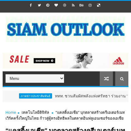
ททท. ชวนสัมผัสพลังแห่งศรัทธา ร่วมงาน "ห่มผ้าหลวงปู่ทว
ภาพข่าวประชาสัมพันธ์
Home
เทคโนโลยีดิจิทัล
“แคสติ้งเอเชีย” บุกตลาดสร้างครีเอเตอร์เนท
เวิร์คครั้งใหญ่ในไทย ก้าวสู่ผู้ทรงอิทธิพลในตลาดอินฟลูเอนเซอร์ของเอเชีย