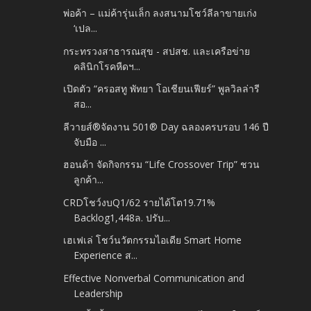
พ่อค้า – แม่ค้ารุ่นเล็ก ลงสนามโชว์ลีลาขายเก่ง
‘เปล...
กระทรวงสาธารณสุข - สปสช. และเครือข่าย
คลินิกโรคหืดฯ...
เปิดตัว “ครอสทู พัทยา โอเชียนเฟียร์” พูลวิลล่ารี
สอ...
ลีวายส์®จัดงาน 501® Day ฉลองครบรอบ 146 ปี
จับมือ ...
ฮอนด้า จัดกิจกรรม “Life Crossover Trip” ชวน
ลูกค้า...
CRDโชว์งบQ1/62 รายได้โต19.71%
Backlog1,448ล. ปรับ...
เฮเฟเล่ โชว์นวัตกรรมไอเดีย Smart Home
Experience ส...
Effective Nonverbal Communication and
Leadership