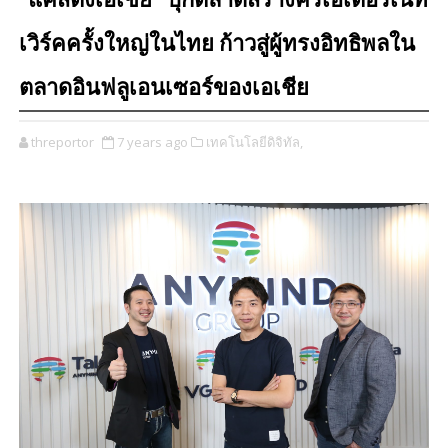
“แคสติ้งเอเชีย” บุกตลาดสร้างครีเอเตอร์เนท
เวิร์คครั้งใหญ่ในไทย ก้าวสู่ผู้ทรงอิทธิพลใน
ตลาดอินฟลูเอนเซอร์ของเอเชีย
threportor
7 years ago
เทคโนโลยีดิจิทัล,