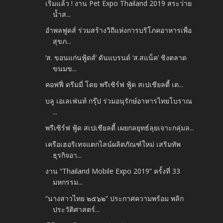
เริ่มแล้ว ! งาน Pet Expo Thailand 2019 สระว่าย
น้ำส...
อำพลฟูดส์ ร่วมสร้างวิถีแห่งการบริโภคอาหารเพื่อ
สุขภ...
‘ส. ขอนแก่นฟู้ดส์’ ดันแบรนด์ ‘ส.สแน็ค’ ชิงตลาด
ขนมข...
คอฟฟี่ ดรีมมี่ โดย พรีเซิร์ฟ ฟู้ด สเปเชียลตี้ เต...
บลู เอเลเฟ่นท์ กรุ๊ป ร่วมอนุรักษ์อาหารไทยโบราณ
...
พรีเซิร์ฟ ฟู้ด สเปเชียลตี้ เผยกลยุทธ์ลุยเจาะกลุ่มล...
เครือเฮอริเทจแตกไลน์ผลิตภัณฑ์ใหม่ เสริมทัพ
ธุรกิจอา...
งาน “Thailand Mobile Expo 2019” ครั้งที่ 33
มหกรรม...
“นางสาวไทย ๒๕๖๒” ประกาศความพร้อม พลิก
ประวัติศาสตร์...