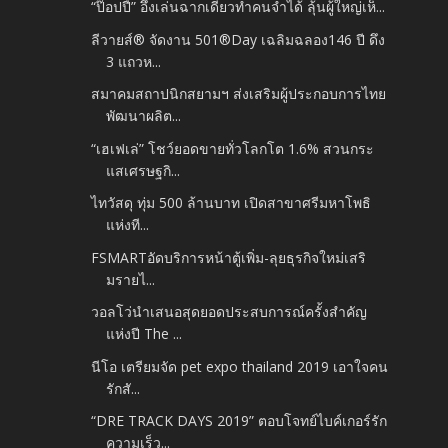
“ป๊อปปี้” อึ้งเล่นฉากเดียวทำคนจำได้ ลุ้นผู้ใหญ่เห็...
ลีวายส์® จัดงาน 501®Day เฉลิมฉลอง146 ปี ดึง
3 แถวห...
สมาคมสถาปนิกสยามฯ ส่งเสริมผู้ประกอบการไทย
พัฒนาผลิต...
“เฮเฟเล่” โชว์ยอดขายทั่วโลกโต 1.6% สวนกระ
แสเศรษฐกิ...
ไทวัสดุ ทุ่ม 500 ล้านบาท เปิดสาขาศรีมหาโพธิ
แห่งที...
FSMARTอัดบริการหน้าตู้เพิ่ม-ลุยธุรกิจใหม่เสริ
มรายไ...
วอลโว่นำเสนอสุดยอดประสบการณ์ครั้งสำคัญ
แห่งปี The ...
นีโอ เตรียมจัด pet expo thailand 2019 เอาใจคน
รักสั...
“DRE TRACK DAYS 2019” ตอบโจทย์ไบค์เกอร์รัก
ความเร็ว...