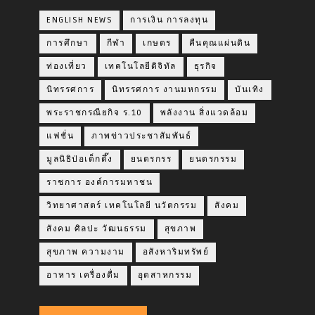
ENGLISH NEWS
การเงิน การลงทุน
การศึกษา
กีฬา
เกษตร
คืนคุณแผ่นดิน
ท่องเที่ยว
เทคโนโลยีดิจิทัล
ธุรกิจ
นิทรรศการ
นิทรรศการ งานมหกรรม
บันเทิง
พระราชกรณียกิจ ร.10
พลังงาน สิ่งแวดล้อม
แฟชั่น
ภาพข่าวประชาสัมพันธ์
มูลนิธิป่อเต็กตึ๊ง
ยนตรกรร
ยนตรกรรม
ราชการ องค์การมหาชน
วิทยาศาสตร์ เทคโนโลยี นวัตกรรม
สังคม
สังคม ศิลปะ วัฒนธรรม
สุขภาพ
สุขภาพ ความงาม
อสังหาริมทรัพย์
อาหาร เครื่องดื่ม
อุตสาหกรรม