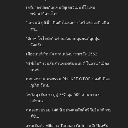
เอรียาลงป้องกันแชมป์ยูเอสวีเมนส์โอเพ่น
พร้อม10สาวไทย
“แกรนด์ ยูนิตี้” เปิดตัวโครงการไฮไลท์ของปี อนิล
สา...
“ทีเอช โรโบติก” พร้อมส่งมอบหุ่นยนต์ดูดฝุ่น
อัจฉริยะ...
เมืองนนท์ร่วมใจ สานพลังประชารัฐ 2562
“ซีพีเอ็น” ร่วมสืบสานของดีนนทบุรี ในงาน “เมือง
นนท์...
สุดยอดงาน มหกรรม PHUKET OTOP ของดีเมือง
ภูเก็ต วันท...
ไทวัสดุ เปิดประตูสู่ EEC ทุ่ม 500 ล้านบาท บุ
กบ้านฉ...
ฉลองครบรอบ 146 ปี อย่างสมศักดิ์ศรีกับยีนส์ลีวาย
ส์®...
งานเปิดตัว Alibaba Taobao Online แอ๊ปปิเคชั่น