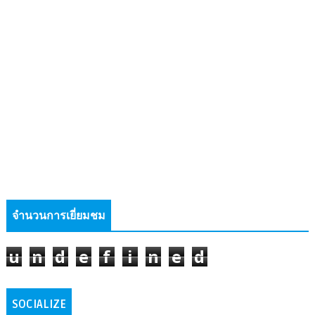
จำนวนการเยี่ยมชม
u
n
d
e
f
i
n
e
d
SOCIALIZE