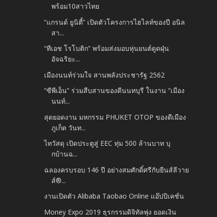
พร้อม10สาวไทย
“แกรนด์ ยูนิตี้” เปิดตัวโครงการไฮไลท์ของปี อนิล
สา...
“ทีเอช โรโบติก” พร้อมส่งมอบหุ่นยนต์ดูดฝุ่น
อัจฉริยะ...
เมืองนนท์ร่วมใจ สานพลังประชารัฐ 2562
“ซีพีเอ็น” ร่วมสืบสานของดีนนทบุรี ในงาน “เมือง
นนท์...
สุดยอดงาน มหกรรม PHUKET OTOP ของดีเมือง
ภูเก็ต วันท...
ไทวัสดุ เปิดประตูสู่ EEC ทุ่ม 500 ล้านบาท บุ
กบ้านฉ...
ฉลองครบรอบ 146 ปี อย่างสมศักดิ์ศรีกับยีนส์ลีวาย
ส์®...
งานเปิดตัว Alibaba Taobao Online แอ๊ปปิเคชั่น
Money Expo 2019 ธุรกรรมดิจิทัลพุ่ง ยอดเงิน