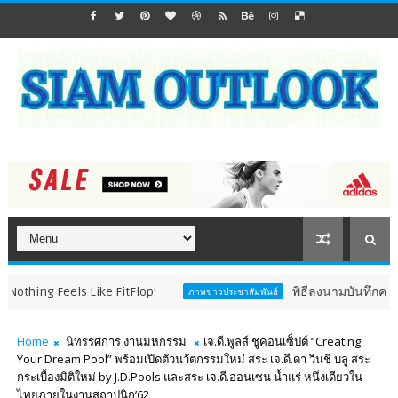
ls Like FitFlop’
พิธีลงนามบันทึกความร่วมมือกา
ภาพข่าวประชาสัมพันธ์
Home
นิทรรศการ งานมหกรรม
เจ.ดี.พูลส์ ชูคอนเซ็ปต์ “Creating
Your Dream Pool” พร้อมเปิดตัวนวัตกรรมใหม่ สระ เจ.ดี.ดา วินชี บลู สระ
กระเบื้องมิติใหม่ by J.D.Pools และสระ เจ.ดี.ออนเซน น้ำแร่ หนึ่งเดียวใน
ไทยภายในงานสถาปนิก’62