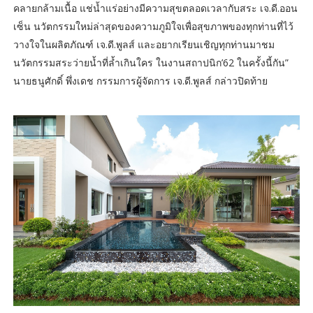
คลายกล้ามเนื้อ แช่น้ำแร่อย่างมีความสุขตลอดเวลากับสระ เจ.ดี.ออน
เซ็น นวัตกรรมใหม่ล่าสุดของความภูมิใจเพื่อสุขภาพของทุกท่านที่ไว้
วางใจในผลิตภัณฑ์ เจ.ดี.พูลส์ และอยากเรียนเชิญทุกท่านมาชม
นวัตกรรมสระว่ายน้ำที่ล้ำเกินใคร ในงานสถาปนิก’62 ในครั้งนี้กัน”
นายธนูศักดิ์ พึ่งเดช กรรมการผู้จัดการ เจ.ดี.พูลส์ กล่าวปิดท้าย