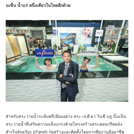
นเซ็น น้ำแร่ หนึ่งเดียวในไทยอีกด้วย
สำหรับสระว่ายน้ำระดับพรีเมี่ยมอย่าง สระ เจ.ดี.ดา วินชี บลู นั้นเป็น
สระว่ายน้ำที่เสริมความแข็งแกร่งด้วยโครงสร้างสระคอนกรีตผนัง
สำเร็จอัจฉริยะ (iPanel) ก่อสร้างและติดตั้งโดยจากทีมงานมืออาชีพ