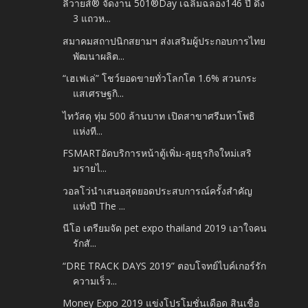
ลีวายส์® จัดงาน 501®Day เฉลิมฉลอง146 ปี ดึง
3 แถวห...
สมาคมสถาปนิกสยามฯ ส่งเสริมผู้ประกอบการไทย
พัฒนาผลิต...
“เฮเฟเล่” โชว์ยอดขายทั่วโลกโต 1.6% สวนกระ
แสเศรษฐกิ...
ไทวัสดุ ทุ่ม 500 ล้านบาท เปิดสาขาศรีมหาโพธิ
แห่งที...
FSMARTอัดบริการหน้าตู้เพิ่ม-ลุยธุรกิจใหม่เสริ
มรายไ...
วอลโว่นำเสนอสุดยอดประสบการณ์ครั้งสำคัญ
แห่งปี The ...
นีโอ เตรียมจัด pet expo thailand 2019 เอาใจคน
รักสั...
“DRE TRACK DAYS 2019” ตอบโจทย์ไบค์เกอร์รัก
ความเร็ว...
Money Expo 2019 แข่งโปรโมชั่นเดือด สินเชื่อ