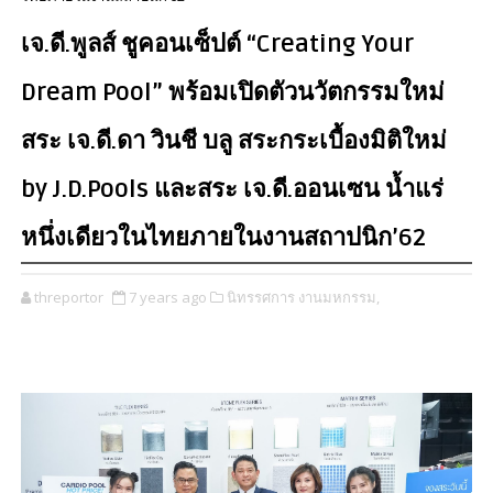
เจ.ดี.พูลส์ ชูคอนเซ็ปต์ “Creating Your
Dream Pool” พร้อมเปิดตัวนวัตกรรมใหม่
สระ เจ.ดี.ดา วินชี บลู สระกระเบื้องมิติใหม่
by J.D.Pools และสระ เจ.ดี.ออนเซน น้ำแร่
หนึ่งเดียวในไทยภายในงานสถาปนิก’62
threportor
7 years ago
นิทรรศการ งานมหกรรม,