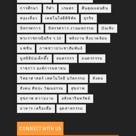
การศึกษา
กีฬา
เกษตร
คืนคุณแผ่นดิน
ท่องเที่ยว
เทคโนโลยีดิจิทัล
ธุรกิจ
นิทรรศการ
นิทรรศการ งานมหกรรม
บันเทิง
พระราชกรณียกิจ ร.10
พลังงาน สิ่งแวดล้อม
แฟชั่น
ภาพข่าวประชาสัมพันธ์
มูลนิธิป่อเต็กตึ๊ง
ยนตรกรร
ยนตรกรรม
ราชการ องค์การมหาชน
วิทยาศาสตร์ เทคโนโลยี นวัตกรรม
สังคม
สังคม ศิลปะ วัฒนธรรม
สุขภาพ
สุขภาพ ความงาม
อสังหาริมทรัพย์
อาหาร เครื่องดื่ม
อุตสาหกรรม
CONNECT WITH US