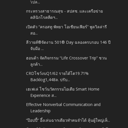
‘เปล...
กระทรวงสาธารณสุข - สปสช. และเครือข่าย
คลินิกโรคหืดฯ...
เปิดตัว “ครอสทู พัทยา โอเชียนเฟียร์” พูลวิลล่ารี
สอ...
ลีวายส์®จัดงาน 501® Day ฉลองครบรอบ 146 ปี
จับมือ ...
ฮอนด้า จัดกิจกรรม “Life Crossover Trip” ชวน
ลูกค้า...
CRDโชว์งบQ1/62 รายได้โต19.71%
Backlog1,448ล. ปรับ...
เฮเฟเล่ โชว์นวัตกรรมไอเดีย Smart Home
Experience ส...
Effective Nonverbal Communication and
Leadership
“ป๊อปปี้” อึ้งเล่นฉากเดียวทำคนจำได้ ลุ้นผู้ใหญ่เห็...