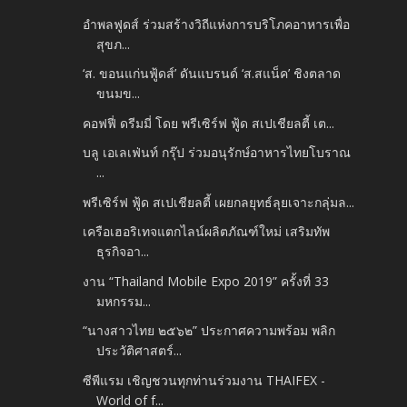
อำพลฟูดส์ ร่วมสร้างวิถีแห่งการบริโภคอาหารเพื่อ
สุขภ...
‘ส. ขอนแก่นฟู้ดส์’ ดันแบรนด์ ‘ส.สแน็ค’ ชิงตลาด
ขนมข...
คอฟฟี่ ดรีมมี่ โดย พรีเซิร์ฟ ฟู้ด สเปเชียลตี้ เต...
บลู เอเลเฟ่นท์ กรุ๊ป ร่วมอนุรักษ์อาหารไทยโบราณ
...
พรีเซิร์ฟ ฟู้ด สเปเชียลตี้ เผยกลยุทธ์ลุยเจาะกลุ่มล...
เครือเฮอริเทจแตกไลน์ผลิตภัณฑ์ใหม่ เสริมทัพ
ธุรกิจอา...
งาน “Thailand Mobile Expo 2019” ครั้งที่ 33
มหกรรม...
“นางสาวไทย ๒๕๖๒” ประกาศความพร้อม พลิก
ประวัติศาสตร์...
ซีพีแรม เชิญชวนทุกท่านร่วมงาน THAIFEX -
World of f...