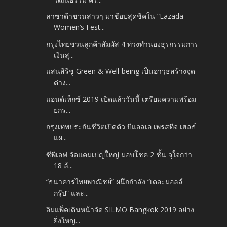
ลาซาด้าชวนสาวๆ มาช้อปสุดชิคใน “Lazada
Women’s Fest...
กรุงไทยชวนลูกค้าสัมผัส 4 ท่วงทำนองธุรกรรมการ
เงินสุ...
แสนสิริชู Green & Well-being เป็นอาวุธสร้างจุด
ต่าง...
แอนด์เท็กซ์ 2019 เปิดแล้ววันนี้ เตรียมความพร้อม
ยกร...
กรุงเทพประกันชีวิตเปิดตัว บีแอลเอ เพรสทีจ เฮลธ์
แผ...
ซีพีเอฟ จัดแคมเปญใหญ่ มอบโชค 2 ชั้น จุใจกว่า
18 ล้...
“ธนาคารไทยพาณิชย์” ผนึกกำลัง “เดอะมอลล์
กรุ๊ป” และ...
อิมแพ็คเดินหน้าจัด SILMO Bangkok 2019 อย่าง
ยิ่งใหญ...