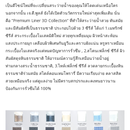
เป็นดีไซน์ใหม่ที่จะเปลี่ยนสระว่ายน้ำของคุณให้โดดเด่นเหนือใคร
นอกจากนั้น เจ.ดี.พูลส์ ยังได้เปิดตัวนวัตกรรมใหม่ล่าสุดเพิ่มเติม นั่น
คือ “Premium Liner 3D Collection” ที่ทำให้สระว่ายน้ำสวย ทันสมัย
และมีสัมผัสที่เป็นธรรมชาติ ประกอบไปด้วย 3 ซีรีส์ ได้แก่ 1.เมทริกซ์
ซีรีส์ สระกระเบื้องโมเสคมิติใหม่ สวยทุกเหลี่ยมมุม ผิวหน้าสะท้อน
แสงประกายมุก เคลือบผิวพิเศษกันยูวีและคราบฝังแน่น หรูหราเหมือน
กระเบื้องโมเสคจริงแต่หมดปัญหาการรั่วซึม , 2.สโตนเฟล็กซ์ ซีรีส์ ผิว
สัมผัสดุจหินธรรมชาติ ให้อารมณ์ความรู้สึกเสมือนว่ายน้ำอยู่
ท่ามกลางสระน้ำธรรมชาติ, 3.ไทล์เฟล็กซ์ ซีรีส์ ลวดลายกระเบื้องหิน
ธรรมชาติร่วมสมัย สไตล์คอนเทมโพรารี่ มีความเรียบง่าย คลาสสิค
สวยเหมือนจริง แต่ดูแลง่าย ไม่มีคราบสกปรกและคงทนยาวนาน
ป้องกันการรั่วซึมได้ 100%