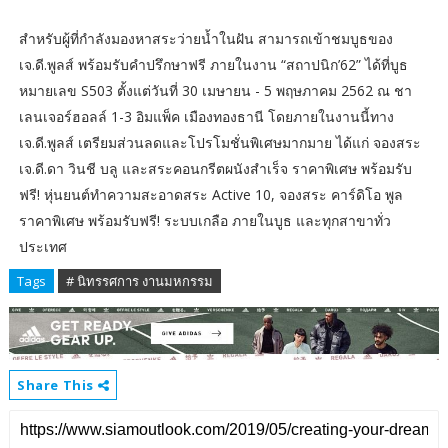
สำหรับผู้ที่กำลังมองหาสระว่ายน้ำในฝัน สามารถเข้าชมบูธของ
เจ.ดี.พูลส์ พร้อมรับคำปรึกษาฟรี ภายในงาน “สถาปนิก’62” ได้ที่บูธ
หมายเลข S503 ตั้งแต่วันที่ 30 เมษายน - 5 พฤษภาคม 2562 ณ ชา
เลนเจอร์ฮอลล์ 1-3 อิมแพ็ค เมืองทองธานี โดยภายในงานนี้ทาง
เจ.ดี.พูลส์ เตรียมส่วนลดและโปรโมชั่นพิเศษมากมาย ได้แก่ จองสระ
เจ.ดี.ดา วินชี บลู และสระคอนกรีตผนังสำเร็จ ราคาพิเศษ พร้อมรับ
ฟรี! หุ่นยนต์ทำความสะอาดสระ Active 10, จองสระ คาร์ดิโอ พูล
ราคาพิเศษ พร้อมรับฟรี! ระบบเกลือ ภายในบูธ และทุกสาขาทั่ว
ประเทศ
Tags
# นิทรรศการ งานมหกรรม
Share This