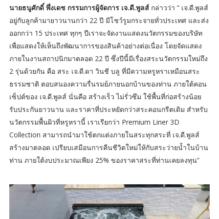
นายธนูศักดิ์ พึ่งเดช กรรมการผู้จัดการ เจ.ดี.พูลส์
กล่าวว่า “ เจ.ดี.พูลส์
อยู่กับลูกค้ามายาวนานกว่า 22 ปี มีโชว์รูมกระจายทั่วประเทศ และส่ง
ออกกว่า 15 ประเทศ ทุกๆ ปีเราจะจัดงานแสดงนวัตกรรมของบริษัท
เพื่อแสดงให้เห็นถึงพัฒนาการของสินค้าอย่างต่อเนื่อง โดยจัดแสดง
ภายในงานสถาปนิกมาตลอด 22 ปี ซึ่งปีนี้มีเรื่องสระนวัตกรรมใหม่ถึง
2 รุ่นด้วยกัน คือ สระ เจ.ดี.ดา วินชี บลู ที่มีความหรูหราเหมือนสระ
ธรรมชาติ ตอบสนองความรื่นรมย์ภายนอกบ้านของท่าน ภายใต้คอน
เซ็ปต์ของ เจ.ดี.พูลส์ นั่นคือ สร้างเร็ว ไม่รั่วซึม ใช้พื้นที่ก่อสร้างน้อย
รับประกันยาวนาน และราคาที่ประหยัดกว่าสระคอนกรีตเดิม สำหรับ
นวัตกรรมพื้นผิวที่หรูหรานี้ เราเรียกว่า Premium Liner 3D
Collection สามารถนำมาใช้ตกแต่งภายในสระทุกสระที่ เจ.ดี.พูลส์
สร้างมาตลอด เปรียบเสมือนการคืนชีวิตใหม่ให้กับสระว่ายน้ำในบ้าน
ท่าน ภายใต้งบประมาณเพียง 25% ของราคาสระที่ท่านเคยลงทุน”