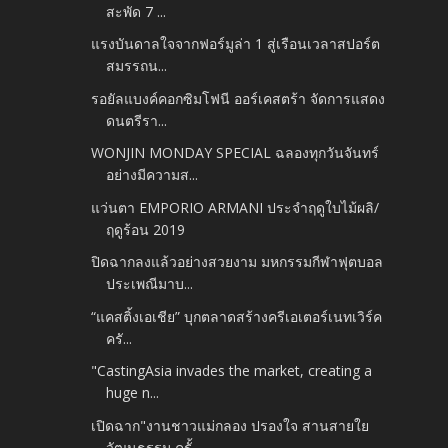
สะพัด 7 ...
แรงบันดาลใจจากฟอร์มูล่า 1 สู่เรือนเวลาสปอร์ต
สมรรถน...
รอยัลแบงค์คอกซิมโฟนี ออร์เคสตร้า จัดการแสดง
ดนตรีรา...
WONJIN MONDAY SPECIAL ฉลองทุกวันจันทร์
อย่างมีความส...
แว่นตา EMPORIO ARMANI ประจำฤดูใบไม้ผลิ/
ฤดูร้อน 2019
ปิดฉากลงแล้วอย่างสวยงาม มหกรรมกีฬาฟุตบอล
ประเพณีมาบ...
“แคสติ้งเอเชีย” บุกตลาดสร้างครีเอเตอร์เนทเวิร์ค
ครั...
"CastingAsia invades the market, creating a
huge n...
เปิดฉาก"งานชาวแม่กลอง ปรองใจ สานสายใย
วัฒนธรรม ครั้...