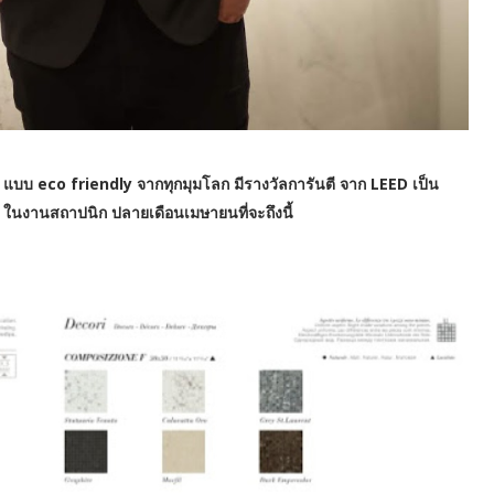
ับ แบบ eco friendly จากทุกมุมโลก มีรางวัลการันตี จาก LEED เป็น
 ในงานสถาปนิก ปลายเดือนเมษายนที่จะถึงนี้