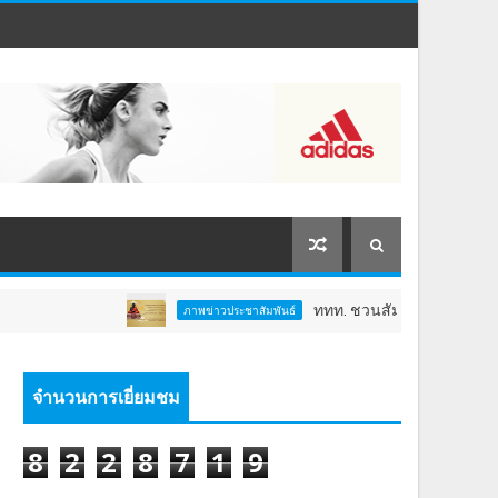
ททท. ชวนสัมผัสพลังแห่งศรัทธา ร่วมงาน "ห่มผ้
ภาพข่าวประชาสัมพันธ์
จำนวนการเยี่ยมชม
8
2
2
8
7
1
9