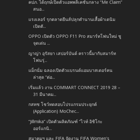
คปภ. ได้ฤกษ์เปิดตัวแอพพลิเคชั่นกลาง “Me Claim”
สนอ...
แรงเลอร์ รุกตลาดยีนส์ปลุกตำนานเสื้อผ้าเดนิม
เปิดตั...
OPPO เปิดตัว OPPO F11 Pro สมาร์ทโฟนใหม่ ชู
จุดเด่น ...
ญาญ่า อุรัสยา เสปอร์บันด์ คราวนี้มากับสมาร์ท
โฟนรุ่...
แม็กนั่ม ฉลองเปิดตัวแบรนด์แอมบาสเดอร์คน
ล่าสุด “ต่อ...
เริ่มแล้ว งาน COMMART CONNECT 2019 28 –
31 มีนาคม...
กสทช โชว์ทดสอบโปรแกรมประยุกต์
(Application) MoChec...
“Jillmika” เปิดตัวผลิตภัณฑ์ “ไวท์ อิชิโกะ
ออร์แกนิ...
สมาคมฯ และ FIFA จัดงาน FIFA Women's