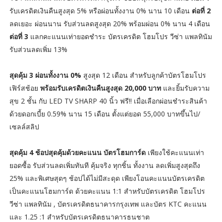
รับเครดิตเงินคืนสูงสุด 5% หรือผ่อนทั้งงาน 0% นาน 10 เดือน
ต่อที่ 2
ลดเยอะ ผ่อนนาน รับส่วนลดสูงสุด 20% พร้อมผ่อน 0% นาน 4 เดือน
ต่อที่ 3
แลกคะแนนเท่ายอดชำระ บัตรเครดิต โฮมโปร วีซ่า แพลทินัม
รับส่วนลดเพิ่ม 13%
สุดคุ้ม 3 ผ่อนทั้งงาน 0%
สูงสุด 12 เดือน สำหรับลูกค้าบัตรโฮมโปร
เฟิร์สช้อย
พร้อมรับเครดิตเงินคืนสูงสุด 20,000 บาท
และยิ้มรับความ
สุข 2 ชั้น กับ LED TV SHARP 40 นิ้ว ฟรี!! เมื่อเลือกผ่อนชำระสินค้า
ด้วยดอกเบี้ย 0.59% นาน 15 เดือน ตั้งแต่ยอด 55,000 บาทขึ้นไป/
เซลล์สลิป
สุดคุ้ม 4 ช้อปสุดคุ้มด้วยคะแนน
บัตรโฮมการ์ด
เพียงใช้คะแนนเท่า
ยอดซื้อ รับส่วนลดเพิ่มทันที คุ้มจริง ทุกชิ้น ทั้งงาน ลดเพิ่มสูงสุดถึง
25% และพิเศษสุดๆ ช้อปได้ไม่มีสะดุด เพียงโอนคะแนนบัตรเครดิต
เป็นคะแนนโฮมการ์ด ด้วยคะแนน 1:1 สำหรับบัตรเครดิต โฮมโปร
วีซ่า แพลทินัม , บัตรเครดิตธนาคารกรุงเทพ และบัตร KTC คะแนน
และ 1.25 :1 สำหรับบัตรเครดิตธนาคารธนชาต