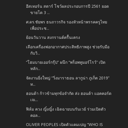
อีสเทอร์น สตาร์ โชว์ผลประกอบการปี 2561 ยอด
ขายโต 3 ...
ศ.ดร.ชัยพร ธนถาวรกิจ รองหัวหน้าพรรคครูไทย
เพื่อประช...
ย้อนวันวาน สงกรานต์ครื้นเครง
เลือกเครื่องฟอกอากาศประสิทธิภาพสูง ช่วยรับมือ
กับวิ...
“โฮมบายเออร์กรุ๊ป” ผนึก “พร็อพทูมอร์โรว์” เปิด
หลัก...
จัดงานยิ่งใหญ่ “วิ่งมาราธอน ลากูน่า ภูเก็ต 2019”
ท...
ฮอนด้า ก้าวข้ามทุกข้อจำกัด ส่ง ฮอนด้า แอคคอร์ด
เจเ...
ฟิล์ม ควง ญิ๋งญิ๋ง เฉิดฉายบนรันเวย์ ร่วมเปิดตัว
คอล...
OLIVER PEOPLES เปิดตัวแคมเปญ “WHO IS