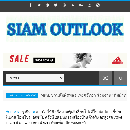
ททท. ชวนสัมผัสพลังแห่งศรัทธา ร่วมงาน "ห่มผ้าหลวงปู่ทวด ครั้งท
ระชาสัมพันธ์
Home
ธุรกิจ
ออกไปใช้สิทธิ์ความคุ้ม!! เลือกโปรที่ใช่ ช้อปของที่ชอบ
ในงาน โฮมโปร เอ็กซ์โป ครั้งที่ 29 มหกรรมเรื่องบ้านตัวจริง ลดสูงสุด 70%!!
15-24 มี.ค. 62 ณ ฮอลล์ 9-12 อิมแพ็ค เมืองทองธานี