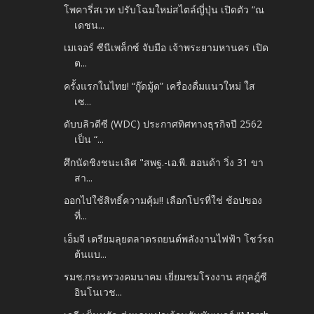
โพคารี่สเวท ปรับโฉมใหม่สไตล์ญี่ปุ่น เปิดตัว “ณ
เดชน...
เมเจอร์ ซีนีเพล็กซ์ จับมือ เจ้าพระยามหานคร เปิด
ต...
ครั้งแรกในไทย! “กู๊ดมู้ด” เครื่องดื่มแนวใหม่ ใส
เซ...
ดับบลิวดีซี (WDC) ประกาศทิศทางธุรกิจปี 2562
เป็น “...
ศึกนัดชิงชนะเลิศ "สพฐ.-เอ.พี. ฮอนด้า วิ่ง 31 ขา
สา...
ออกไปใช้สิทธิ์ความคุ้ม!! เลือกโปรที่ใช่ ช้อปของ
ที่...
เอ็มจี เตรียมลุยตลาดรถยนต์พลังงานไฟฟ้า โชว์รถ
ต้นแบ...
รมช.กระทรวงคมนาคม เยี่ยมชมโรงงาน สกุลฎ์ซี
อินโนเวช...