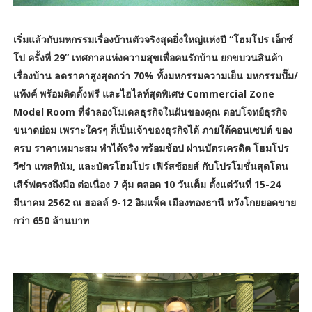
เริ่มแล้วกับมหกรรมเรื่องบ้านตัวจริงสุดยิ่งใหญ่แห่งปี “โฮมโปร เอ็กซ์
โป ครั้งที่ 29” เทศกาลแห่งความสุขเพื่อคนรักบ้าน ยกขบวนสินค้า
เรื่องบ้าน ลดราคาสูงสุดกว่า 70% ทั้งมหกรรมความเย็น มหกรรมปั๊ม/
แท้งค์ พร้อมติดตั้งฟรี และไฮไลท์สุดพิเศษ Commercial Zone
Model Room ที่จำลองโมเดลธุรกิจในฝันของคุณ ตอบโจทย์ธุรกิจ
ขนาดย่อม เพราะใครๆ ก็เป็นเจ้าของธุรกิจได้ ภายใต้คอนเซปต์ ของ
ครบ ราคาเหมาะสม ทำได้จริง พร้อมช้อป ผ่านบัตรเครดิต โฮมโปร
วีซ่า แพลทินัม, และบัตรโฮมโปร เฟิร์สช้อยส์ กับโปรโมชั่นสุดโดน
เสิร์ฟตรงถึงมือ ต่อเนื่อง 7 คุ้ม ตลอด 10 วันเต็ม ตั้งแต่วันที่ 15-24
มีนาคม 2562 ณ ฮอลล์ 9-12 อิมแพ็ค เมืองทองธานี หวังโกยยอดขาย
กว่า 650 ล้านบาท