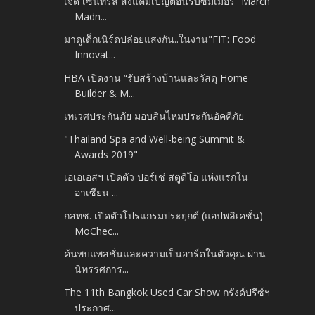
เจดี เซ็นทรัล ส่งแคมเปญต้อนรับซัมเมอร์ “March
Madn...
มาดูเด็กเนิร์ดปล่อยแสงกัน..ในงาน"FIT: Food
Innovat...
HBA เปิดงาน “รับสร้างบ้านและวัสดุ Home
Builder & M...
เทเวศประกันภัย มอบสินไหมประกันอัคคีภัย
"Thailand Spa and Well-being Summit &
Awards 2019"
เอเอเอสฯ เปิดตัว ปอร์เช่ สตูดิโอ แห่งแรกใน
อาเซียน ...
กสทช. เปิดตัวโปรแกรมประยุกต์ (แอปพลิเคชั่น)
MoChec...
ค้นพบแพสชั่นและความเป็นอาร์ตในตัวคุณ ผ่าน
นิทรรศการ...
The 11th Bangkok Used Car Show กรังด์ปรีซ์ฯ
ประกาศ...