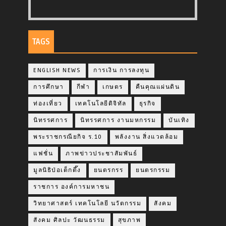
TAGS
ENGLISH NEWS
การเงิน การลงทุน
การศึกษา
กีฬา
เกษตร
คืนคุณแผ่นดิน
ท่องเที่ยว
เทคโนโลยีดิจิทัล
ธุรกิจ
นิทรรศการ
นิทรรศการ งานมหกรรม
บันเทิง
พระราชกรณียกิจ ร.10
พลังงาน สิ่งแวดล้อม
แฟชั่น
ภาพข่าวประชาสัมพันธ์
มูลนิธิป่อเต็กตึ๊ง
ยนตรกรร
ยนตรกรรม
ราชการ องค์การมหาชน
วิทยาศาสตร์ เทคโนโลยี นวัตกรรม
สังคม
สังคม ศิลปะ วัฒนธรรม
สุขภาพ