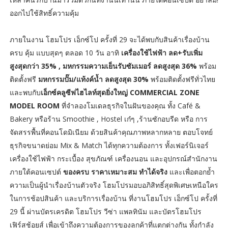
ออกไปใช้สิทธิ์ความคุ้ม
ภายในงาน โฮมโปร เอ็กซ์โป ครั้งที่ 29 จะได้พบกับสินค้าเรื่องบ้าน
ครบ คุ้ม แบบสุดๆ ตลอด 10 วัน อาทิ
เครื่องใช้ไฟฟ้า ลด+รับเพิ่ม
สูงสุดกว่า 35% , มหกรรมความเย็นรับซัมเมอร์ ลดสูงสุด 36%
พร้อม
ติดตั้งฟรี
มหกรรมปั๊ม/แท้งค์น้ำ ลดสูงสุด 30%
พร้อมติดตั้งฟรีทั่วไทย
และพบกับ
เอ็กซ์คลูซีฟไฮไลท์สุดยิ่งใหญ่ COMMERCIAL ZONE
MODEL ROOM
ที่จำลองโมเดลธุรกิจในฝันของคุณ ทั้ง Café &
Bakery หรือร้าน Smoothie , Hostel เก๋ๆ ,ร้านซักอบรีด หรือ การ
จัดสรรพื้นที่คอนโดมิเนียม ด้วยสินค้าคุณภาพหลากหลาย ตอบโจทย์
ธุรกิจขนาดย่อม Mix & Match ได้ทุกความต้องการ ทั้งเฟอร์นิเจอร์
เครื่องใช้ไฟฟ้า กระเบื้อง สุขภัณฑ์ เครื่องนอน และอุปกรณ์สำนักงาน
ภายใต้คอนเซปต์
ของครบ ราคาเหมาะสม ทำได้จริง
และเพื่อตอกย้ำ
ความเป็นผู้นำเรื่องบ้านตัวจริง โฮมโปรมอบอภิสิทธิ์สุดพิเศษเหนือใคร
ในการช้อปสินค้า และบริการเรื่องบ้าน ที่งานโฮมโปร เอ็กซ์โป ครั้งที่
29 นี้ ผ่านบัตรเครดิต โฮมโปร วีซ่า แพลทินัม และบัตรโฮมโปร
เฟิร์สช้อยส์ เพื่อเข้าถึงความต้องการของลูกค้าที่แตกต่างกัน ทั้งกำลัง