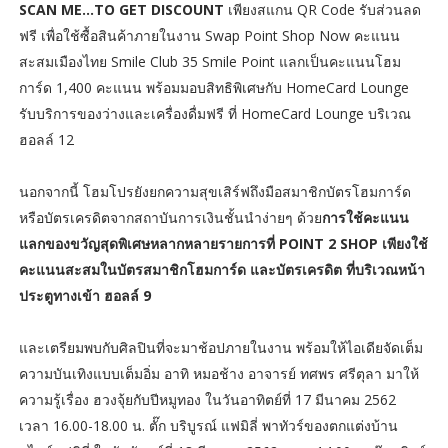
SCAN ME…TO GET DISCOUNT
เพียงสแกน QR Code รับส่วนลด
ฟรี เพื่อใช้ซื้อสินค้าภายในงาน Swap Point Shop Now คะแนน
สะสมเมืองไทย Smile Club 35 Smile Point แลกเป็นคะแนนโฮม
การ์ด 1,400 คะแนน พร้อมมอบสิทธิพิเศษกับ HomeCard Lounge
รับบริการของว่างและเครื่องดื่มฟรี ที่ HomeCard Lounge บริเวณ
ฮอลล์ 12
นอกจากนี้ โฮมโปรยังยกความสุขเสิร์ฟถึงมือสมาชิกบัตรโฮมการ์ด
หรือบัตรเครดิตจากสถาบันการเงินชั้นนำง่ายๆ ด้วย
การใช้คะแนน
แลกของขวัญสุดพิเศษหลากหลายรายการที่ POINT 2 SHOP เพียงใช้
คะแนนสะสมในบัตรสมาชิกโฮมการ์ด และบัตรเครดิต ที่บริเวณหน้า
ประตูทางเข้า ฮอลล์ 9
และเตรียมพบกับศิลปินที่จะมาช้อปภายในงาน พร้อมให้ไอเดียจัดเต็ม
ความบันเทิงแบบเต็มอิ่ม อาทิ หมอช้าง อาจารย์ ทศพร ศรีตุลา มาให้
ความรู้เรื่อง ฮวงจุ้ยกับปีหมูทอง ในวันอาทิตย์ที่ 17 มีนาคม 2562
เวลา 16.00-18.00 น. ตั๊ก บริบูรณ์ แฟมิลี่ พาทัวร์ของตกแต่งบ้าน