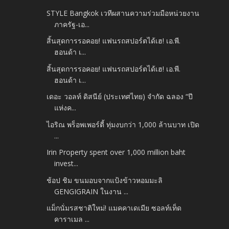
STYLE Bangkok เวทีผสานความร่วมมือหน่วยงาน
ภาครัฐ-เอ...
สิ้นสุดการรอคอย! แฟนรถสปอร์ตได้เฮ! เอ.พี.
ฮอนด้า เ...
สิ้นสุดการรอคอย! แฟนรถสปอร์ตได้เฮ! เอ.พี.
ฮอนด้า เ...
เดอะ วอลท์ ดิสนีย์ (ประเทศไทย) จำกัด ฉลอง “ปี
แห่งค...
ไอริณ พร็อพเพอร์ตี้ ทุ่มงบกว่า 1,000 ล้านบาท เปิด
...
Irin Property spent over 1,000 million baht
invest...
ช้อป ชิม ขนมอบจากแป้งข้าวหอมมะลิ
GENGIGRAIN ในงาน ...
แม็กนั่มรสชาติใหม่! แมคคาเดเมีย ซอลท์เท็ด
คาราเมล ...