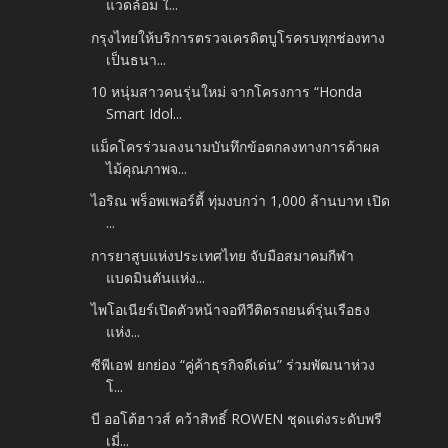
แวดล้อม ใ...
กรุงไทยให้บริการตรวจเครดิตบูโรครบทุกช่องทาง
เป็นธนา...
10 หนุ่มสาวคนรุ่นใหม่ จากโครงการ “Honda
Smart Idol...
แม็คโครร่วมลงนามบันทึกข้อตกลงทางการค้าผล
ไม้คุณภาพจ...
ไอริณ พร็อพเพอร์ตี้ ทุ่มงบกว่า 1,000 ล้านบาท เปิด
...
การยาสูบแห่งประเทศไทย จับมือสมาคมกีฬา
แบดมินตันแห่ง...
ไพโอเนียร์เปิดตัวหน้าจอทีวีติดรถยนต์รุ่นเรือธง
แห่ง...
ซีพีเอฟ ยกย่อง “คู่ค้าธุรกิจดีเด่น” ร่วมพัฒนาห่วง
โ...
บี ออโต้ฮาวส์ คว้าสิทธิ์ ROWEN ชุดแต่งระดับพรี
เมี่...