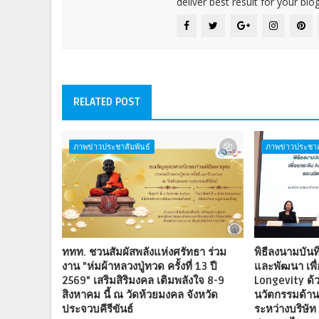
deliver best result for your blog
RELATED POST
ภาพข่าวประชาสัมพันธ์
ภาพข่าวประชาส
ททท. ชวนสัมผัสพลังแห่งศรัทธา ร่วม
พิธีลงนามบันท
งาน "ห่มผ้าหลวงปู่ทวด ครั้งที่ 13 ปี
และพัฒนา เพื
2569" เสริมสิริมงคล เติมพลังใจ 8-9
Longevity ด้
สิงหาคม นี้ ณ วัดห้วยมงคล จังหวัด
นวัตกรรมด้า
ประจวบคีรีขันธ์
ระหว่างบริษัท 