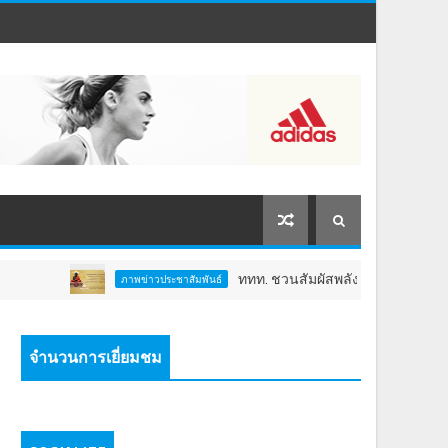
ททท. ชวนสัมผัสพลังแห่งศรัทธา ร่วมงาน "ห่มผ้าห
ภาพข่าวประชาสัมพันธ์
จำนวนการเยี่ยมชม