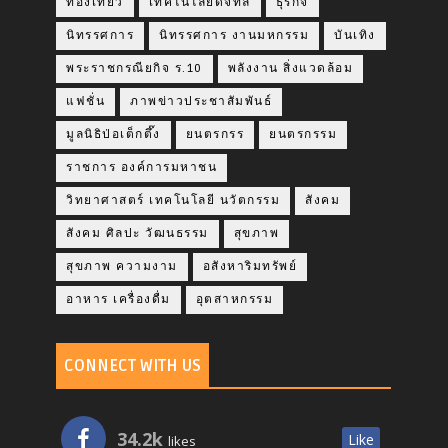
ท่องเที่ยว
เทคโนโลยีดิจิทัล
ธุรกิจ
นิทรรศการ
นิทรรศการ งานมหกรรม
บันเทิง
พระราชกรณียกิจ ร.10
พลังงาน สิ่งแวดล้อม
แฟชั่น
ภาพข่าวประชาสัมพันธ์
มูลนิธิป่อเต็กตึ๊ง
ยนตรกรร
ยนตรกรรม
ราชการ องค์การมหาชน
วิทยาศาสตร์ เทคโนโลยี นวัตกรรม
สังคม
สังคม ศิลปะ วัฒนธรรม
สุขภาพ
สุขภาพ ความงาม
อสังหาริมทรัพย์
อาหาร เครื่องดื่ม
อุตสาหกรรม
CONNECT WITH US
34.2k
Like
likes