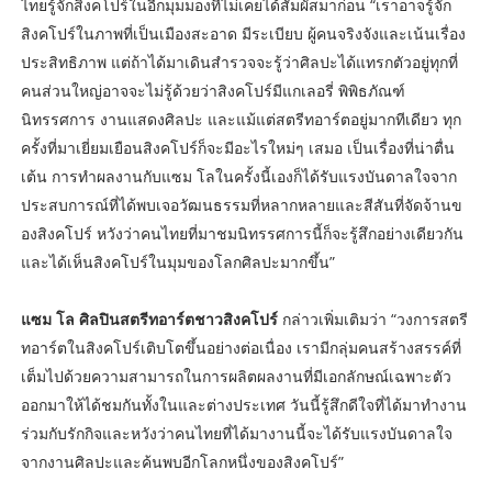
ไทยรู้จักสิงคโปร์ในอีกมุมมองที่ไม่เคยได้สัมผัสมาก่อน “เราอาจรู้จัก
สิงคโปร์ในภาพที่เป็นเมืองสะอาด มีระเบียบ ผู้คนจริงจังและเน้นเรื่อง
ประสิทธิภาพ แต่ถ้าได้มาเดินสำรวจจะรู้ว่าศิลปะได้แทรกตัวอยู่ทุกที่
คนส่วนใหญ่อาจจะไม่รู้ด้วยว่าสิงคโปร์มีแกเลอรี่ พิพิธภัณฑ์
นิทรรศการ งานแสดงศิลปะ และแม้แต่สตรีทอาร์ตอยู่มากทีเดียว ทุก
ครั้งที่มาเยี่ยมเยือนสิงคโปร์ก็จะมีอะไรใหม่ๆ เสมอ เป็นเรื่องที่น่าตื่น
เต้น การทำผลงานกับแซม โลในครั้งนี้เองก็ได้รับแรงบันดาลใจจาก
ประสบการณ์ที่ได้พบเจอวัฒนธรรมที่หลากหลายและสีสันที่จัดจ้านข
องสิงคโปร์ หวังว่าคนไทยที่มาชมนิทรรศการนี้ก็จะรู้สึกอย่างเดียวกัน
และได้เห็นสิงคโปร์ในมุมของโลกศิลปะมากขึ้น”
แซม โล ศิลปินสตรีทอาร์ตชาวสิงคโปร์
กล่าวเพิ่มเติมว่า “วงการสตรี
ทอาร์ตในสิงคโปร์เติบโตขึ้นอย่างต่อเนื่อง เรามีกลุ่มคนสร้างสรรค์ที่
เต็มไปด้วยความสามารถในการผลิตผลงานที่มีเอกลักษณ์เฉพาะตัว
ออกมาให้ได้ชมกันทั้งในและต่างประเทศ วันนี้รู้สึกดีใจที่ได้มาทำงาน
ร่วมกับรักกิจและหวังว่าคนไทยที่ได้มางานนี้จะได้รับแรงบันดาลใจ
จากงานศิลปะและค้นพบอีกโลกหนึ่งของสิงคโปร์”