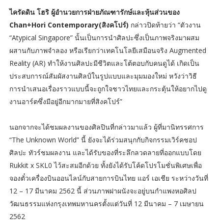
ไครัดดิน โฮริ ผู้อำนวยการฝ่ายภัณฑารักษ์และหุ้นส่วนของ
Chan+Hori Contemporary(สิงคโปร์)
กล่าวปิดท้ายว่า “ตัวงาน
“Atypical Singapore” นั้นเป็นการนำศิลปะซึ่งเป็นภาพจริงมาผสม
ผสานกับภาพจำลอง หรือเรียกว่าเทคโนโลยีเสมือนจริง Augmented
Reality (AR) ทำให้งานศิลปะมีชีวิตและโต้ตอบกับคนดูได้ เกิดเป็น
ประสบการณ์สัมผัสงานศิลป์ในรูปแบบและมุมมองใหม่ หวังว่าวิธี
การนำเสนอเรื่องราวแบบนี้จะถูกใจชาวไทยและกระตุ้นให้อยากไปดู
งานอาร์ตซึ่งมีอยู่อีกมากมายที่สิงคโปร์”
นอกจากจะได้ชมผลงานของศิลปินที่กล่าวมาแล้ว ผู้ที่มานิทรรศการ
“The Unknown World” นี้ ยังจะได้ร่วมสนุกกับกิจกรรมเวิร์คชอป
ศิลปะ ทัวร์ชมผลงาน และได้รับของที่ระลึกลวดลายที่ออกแบบโดย
Rukkit x SKL0 ไว้สะสมอีกด้วย ทั้งยังได้รับโค้ดโปรโมชั่นพิเศษเพื่อ
จองตั๋วเครื่องบินออนไลน์กับสายการบินไทย แอร์ เอเชีย ระหว่างวันที่
12 – 17 มีนาคม 2562 นี้ ส่วนภาพฝาผนังจะอยู่บนกำแพงหอศิลป
วัฒนธรรมแห่งกรุงเทพมหานครตั้งแต่วันที่ 12 มีนาคม – 7 เมษายน
2562