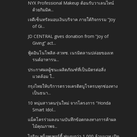
NYX Professional Makeup ต้อนรับวาเลนไทน์
ด้วยกิมมิค...
เจดีเซ็นทรัลมอบเงินบริจาค ภายใต้กิจกรรม “Joy
of Gi...
JD CENTRAL gives donation from “Joy of
Giving” act...
ฟู้ดอินโนโพลิส-สวทช. เนรมิตลานปล่อยของเท
รนด์อาหารน...
ประกาศผลผู้ชนะผลิตภัณฑ์ที่เป็นมิตรต่อสิ่ง
แวดล้อม ใ...
กรุงไทยให้บริการตรวจเครดิตบูโรครบทุกช่องทาง
เป็นธนา...
10 หนุ่มสาวคนรุ่นใหม่ จากโครงการ “Honda
Smart Idol...
แม็คโครร่วมลงนามบันทึกข้อตกลงทางการค้าผล
ไม้คุณภาพจ...
ไอริณ พร็อพเพอร์ตี้ ทุ่มงบกว่า 1,000 ล้านบาท เปิด