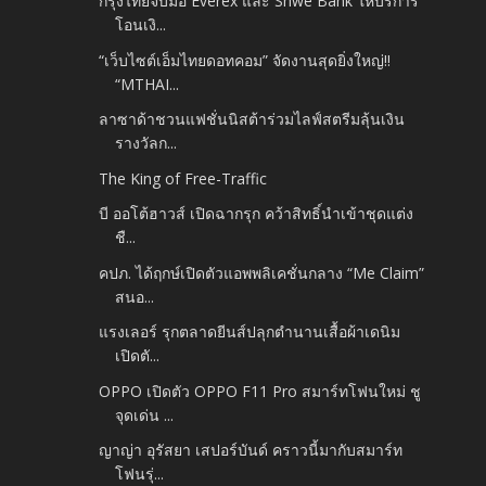
กรุงไทยจับมือ Everex และ Shwe Bank ให้บริการ
โอนเงิ...
“เว็บไซต์เอ็มไทยดอทคอม” จัดงานสุดยิ่งใหญ่!!
“MTHAI...
ลาซาด้าชวนแฟชั่นนิสต้าร่วมไลฟ์สตรีมลุ้นเงิน
รางวัลก...
The King of Free-Traffic
บี ออโต้ฮาวส์ เปิดฉากรุก คว้าสิทธิ์นำเข้าชุดแต่ง
ชื...
คปภ. ได้ฤกษ์เปิดตัวแอพพลิเคชั่นกลาง “Me Claim”
สนอ...
แรงเลอร์ รุกตลาดยีนส์ปลุกตำนานเสื้อผ้าเดนิม
เปิดตั...
OPPO เปิดตัว OPPO F11 Pro สมาร์ทโฟนใหม่ ชู
จุดเด่น ...
ญาญ่า อุรัสยา เสปอร์บันด์ คราวนี้มากับสมาร์ท
โฟนรุ่...